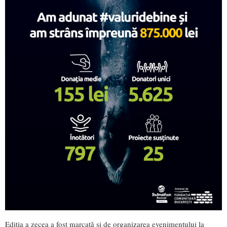
Ediția a zecea a fost marcată și de organizarea evenimentului la