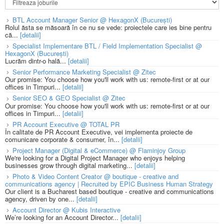
BTL Account Manager Senior @ HexagonX (București)
Rolul ăsta se măsoară în ce nu se vede: proiectele care ies bine pentru
că...
[detalii]
Specialist Implementare BTL / Field Implementation Specialist @
HexagonX (București)
Lucrăm dintr-o hală...
[detalii]
Senior Performance Marketing Specialist @ Zitec
Our promise: You choose how you'll work with us: remote-first or at our
offices in Timpuri...
[detalii]
Senior SEO & GEO Specialist @ Zitec
Our promise: You choose how you'll work with us: remote-first or at our
offices in Timpuri...
[detalii]
PR Account Executive @ TOTAL PR
În calitate de PR Account Executive, vei implementa proiecte de
comunicare corporate & consumer, în...
[detalii]
Project Manager (Digital & eCommerce) @ Flaminjoy Group
We're looking for a Digital Project Manager who enjoys helping
businesses grow through digital marketing...
[detalii]
Photo & Video Content Creator @ boutique - creative and
communications agency | Recruited by EPIC Business Human Strategy
Our client is a Bucharest based boutique - creative and communications
agency, driven by one...
[detalii]
Account Director @ Kubis Interactive
We’re looking for an Account Director...
[detalii]