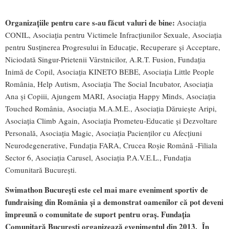
Organizațiile pentru care s-au făcut valuri de bine:
Asociația
CONIL, Asociația pentru Victimele Infracțiunilor Sexuale, Asociația
pentru Susținerea Progresului în Educație, Recuperare și Acceptare,
Niciodată Singur-Prietenii Vârstnicilor, A.R.T. Fusion, Fundația
Inimă de Copil, Asociația KINETO BEBE, Asociația Little People
România, Help Autism, Asociația The Social Incubator, Asociația
Ana și Copiii, Ajungem MARI, Asociația Happy Minds, Asociația
Touched România, Asociația M.A.M.E., Asociația Dăruiește Aripi,
Asociația Climb Again, Asociația Prometeu-Educatie și Dezvoltare
Personală, Asociația Magic, Asociația Pacienților cu Afecțiuni
Neurodegenerative, Fundația FARA, Crucea Roșie Română -Filiala
Sector 6, Asociația Carusel, Asociația P.A.V.E.L., Fundația
Comunitară București.
Swimathon București este cel mai mare eveniment sportiv de
fundraising din România și a demonstrat oamenilor că pot deveni
împreună o comunitate de suport pentru oraș. Fundația
Comunitară București organizează evenimentul din 2013. În