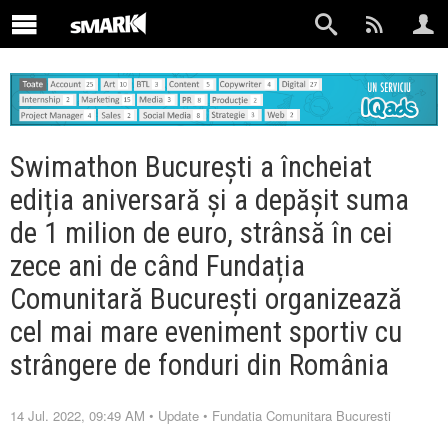
Swimathon București a încheiat
ediția aniversară și a depășit suma
de 1 milion de euro, strânsă în cei
zece ani de când Fundația
Comunitară București organizează
cel mai mare eveniment sportiv cu
strângere de fonduri din România
14 Jul. 2022, 09:49 AM
•
Update
•
Fundatia Comunitara Bucuresti