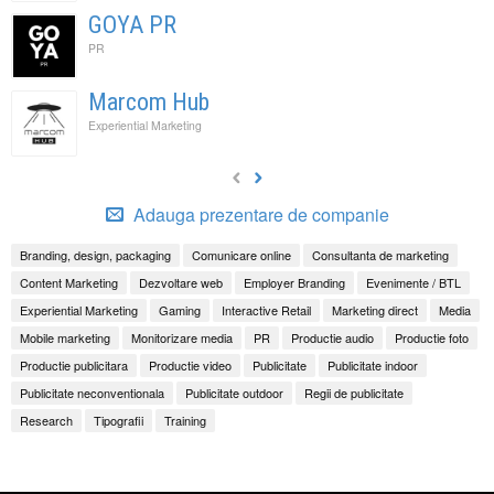
GOYA PR
PR
Marcom Hub
Experiential Marketing
Adauga prezentare de companie
Branding, design, packaging
Comunicare online
Consultanta de marketing
Content Marketing
Dezvoltare web
Employer Branding
Evenimente / BTL
Experiential Marketing
Gaming
Interactive Retail
Marketing direct
Media
Mobile marketing
Monitorizare media
PR
Productie audio
Productie foto
Productie publicitara
Productie video
Publicitate
Publicitate indoor
Publicitate neconventionala
Publicitate outdoor
Regii de publicitate
Research
Tipografii
Training