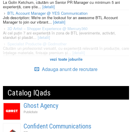
La Golin Ketchum, căutăm un Senior PR Manager cu minimum 5 ani
experiență, care știe...
[detalii]
BTL Account Manager @ YES Communication
Job description: We're on the lookout for an awesome BTL Account
Manager to join our vibrant...
[detalii]
3D Artist – Shopper Experience @ Mercury360
Ai cel puțin 7 ani experiență în zona de BTL (evenimente, activări,
standuri și plasări...
[detalii]
Specialist Productie @ Godmother
Căutăm un profesionist versatil, cu experiență relevantă în producție, care
înțelege materiale, finisaje premium și...
[detalii]
vezi toate joburile
Adauga anunt de recrutare
Catalog IQads
Ghost Agency
Publicitate
Confident Communications