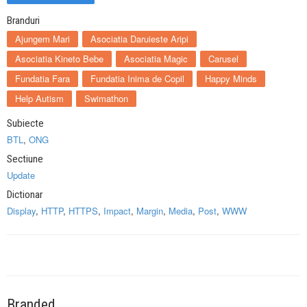
Branduri
Ajungem Mari
Asociatia Daruieste Aripi
Asociatia Kineto Bebe
Asociatia Magic
Carusel
Fundatia Fara
Fundatia Inima de Copil
Happy Minds
Help Autism
Swimathon
Subiecte
BTL
,
ONG
Sectiune
Update
Dictionar
Display
,
HTTP
,
HTTPS
,
Impact
,
Margin
,
Media
,
Post
,
WWW
Branded