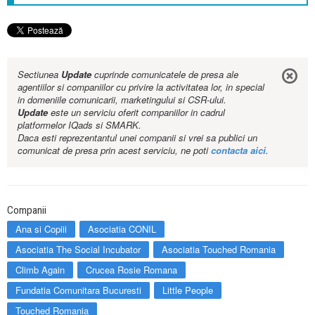
Sectiunea
Update
cuprinde comunicatele de presa ale
agentiilor si companiilor cu privire la activitatea lor, in special
in domeniile comunicarii, marketingului si CSR-ului.
Update
este un serviciu oferit companiilor in cadrul
platformelor IQads si SMARK.
Daca esti reprezentantul unei companii si vrei sa publici un
comunicat de presa prin acest serviciu, ne poti
contacta aici
.
Companii
Ana si Copiii
Asociatia CONIL
Asociatia The Social Incubator
Asociatia Touched Romania
Climb Again
Crucea Rosie Romana
Fundatia Comunitara Bucuresti
Little People
Touched Romania