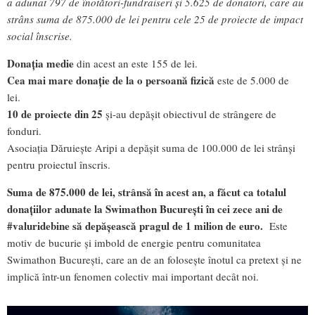
a adunat 797 de înotători-fundraiseri și 5.625 de donatori, care au
strâns suma de 875.000 de lei pentru cele 25 de proiecte de impact
social înscrise.
Donația medie
din acest an este 155 de lei.
Cea mai mare donație de la o persoană fizică
este de 5.000 de
lei.
10 de proiecte din 25
și-au depășit obiectivul de strângere de
fonduri.
Asociația Dăruiește Aripi a depășit suma de 100.000 de lei strânși
pentru proiectul înscris.
Suma de 875.000 de lei, strânsă în acest an, a făcut ca totalul
donațiilor
adunate la Swimathon București în cei zece ani de
#valuridebine să depășească pragul de 1 milion de euro.
Este
motiv de bucurie și imbold de energie pentru comunitatea
Swimathon București, care an de an folosește înotul ca pretext și ne
implică într-un fenomen colectiv mai important decât noi.