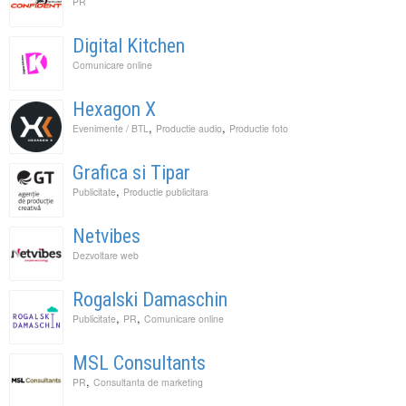
PR
Digital Kitchen
Comunicare online
Hexagon X
,
,
Evenimente / BTL
Productie audio
Productie foto
Grafica si Tipar
,
Publicitate
Productie publicitara
Netvibes
Dezvoltare web
Rogalski Damaschin
,
,
Publicitate
PR
Comunicare online
MSL Consultants
,
PR
Consultanta de marketing