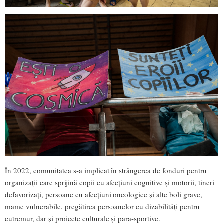
În 2022, comunitatea s-a implicat în strângerea de fonduri pentru
organizații care sprijină copii cu afecțiuni cognitive și motorii, tineri
defavorizați, persoane cu afecțiuni oncologice și alte boli grave,
mame vulnerabile, pregătirea persoanelor cu dizabilități pentru
cutremur, dar și proiecte culturale și para-sportive.