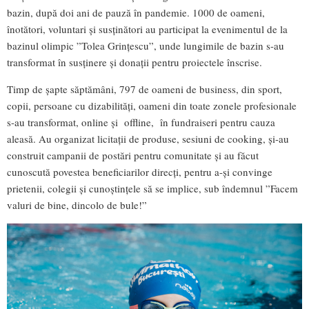
bazin, după doi ani de pauză în pandemie. 1000 de oameni,
înotători, voluntari și susținători au participat la evenimentul de la
bazinul olimpic ”Tolea Grințescu”, unde lungimile de bazin s-au
transformat în susținere și donații pentru proiectele înscrise.
Timp de șapte săptămâni, 797 de oameni de business, din sport,
copii, persoane cu dizabilități, oameni din toate zonele profesionale
s-au transformat, online și offline, în fundraiseri pentru cauza
aleasă. Au organizat licitații de produse, sesiuni de cooking, și-au
construit campanii de postări pentru comunitate și au făcut
cunoscută povestea beneficiarilor direcți, pentru a-și convinge
prietenii, colegii și cunoștințele să se implice, sub îndemnul ”Facem
valuri de bine, dincolo de bule!”