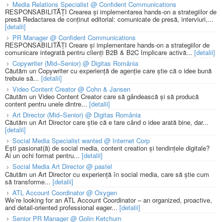
Media Relations Specialist @ Confident Communications
RESPONSABILITĂȚI Crearea și implementarea hands-on a strategiilor de
presă Redactarea de conținut editorial: comunicate de presă, interviuri,...
[detalii]
PR Manager @ Confident Communications
RESPONSABILITĂȚI Creare și implementare hands-on a strategiilor de
comunicare integrată pentru clienți B2B & B2C Implicare activă...
[detalii]
Copywriter (Mid–Senior) @ Digitas România
Căutăm un Copywriter cu experiență de agenție care știe că o idee bună
trebuie să...
[detalii]
Video Content Creator @ Cohn & Jansen
Căutăm un Video Content Creator care să gândească și să producă
content pentru unele dintre...
[detalii]
Art Director (Mid–Senior) @ Digitas România
Căutăm un Art Director care știe că e tare când o idee arată bine, dar...
[detalii]
Social Media Specialist wanted @ Internet Corp
Ești pasionat(ă) de social media, content creation și tendințele digitale?
Ai un ochi format pentru...
[detalii]
Social Media Art Director @ pastel
Căutăm un Art Director cu experiență în social media, care să știe cum
să transforme...
[detalii]
ATL Account Coordinator @ Oxygen
We’re looking for an ATL Account Coordinator – an organized, proactive,
and detail-oriented professional eager...
[detalii]
Senior PR Manager @ Golin Ketchum