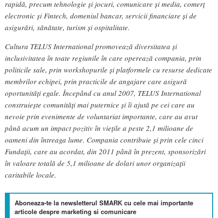
rapidă, precum tehnologie și jocuri, comunicare și media, comerț
electronic și Fintech, domeniul bancar, servicii financiare și de
asigurări, sănătate, turism și ospitalitate.
Cultura TELUS International promovează diversitatea și
inclusivitatea în toate regiunile în care operează compania, prin
politicile sale, prin workshopurile și platformele cu resurse dedicate
membrilor echipei, prin practicile de angajare care asigură
oportunități egale. Începând cu anul 2007, TELUS International
construiește comunități mai puternice și îi ajută pe cei care au
nevoie prin evenimente de voluntariat importante, care au avut
până acum un impact pozitiv în viețile a peste 2,1 milioane de
oameni din întreaga lume. Compania contribuie și prin cele cinci
Fundații, care au acordat, din 2011 până în prezent, sponsorizări
în valoare totală de 5,1 milioane de dolari unor organizații
caritabile locale.
Aboneaza-te la newsletterul SMARK cu cele mai importante
articole despre marketing si comunicare