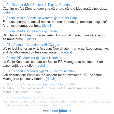
Art Director (Mid–Senior) @ Digitas România
Căutăm un Art Director care știe că e tare când o idee arată bine, dar...
[detalii]
Social Media Specialist wanted @ Internet Corp
Ești pasionat(ă) de social media, content creation și tendințele digitale?
Ai un ochi format pentru...
[detalii]
Social Media Art Director @ pastel
Căutăm un Art Director cu experiență în social media, care să știe cum
să transforme...
[detalii]
ATL Account Coordinator @ Oxygen
We’re looking for an ATL Account Coordinator – an organized, proactive,
and detail-oriented professional eager...
[detalii]
Senior PR Manager @ Golin Ketchum
La Golin Ketchum, căutăm un Senior PR Manager cu minimum 5 ani
experiență, care știe...
[detalii]
BTL Account Manager @ YES Communication
Job description: We're on the lookout for an awesome BTL Account
Manager to join our vibrant...
[detalii]
3D Artist – Shopper Experience @ Mercury360
Ai cel puțin 7 ani experiență în zona de BTL (evenimente, activări,
standuri și plasări...
[detalii]
Specialist Productie @ Godmother
Căutăm un profesionist versatil, cu experiență relevantă în producție, care
înțelege materiale, finisaje premium și...
[detalii]
vezi toate joburile