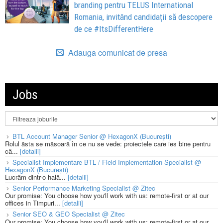
branding pentru TELUS International
Romania, invitând candidații să descopere
de ce #ItsDifferentHere
Adauga comunicat de presa
Jobs
BTL Account Manager Senior @ HexagonX (București)
Rolul ăsta se măsoară în ce nu se vede: proiectele care ies bine pentru
că...
[detalii]
Specialist Implementare BTL / Field Implementation Specialist @
HexagonX (București)
Lucrăm dintr-o hală...
[detalii]
Senior Performance Marketing Specialist @ Zitec
Our promise: You choose how you'll work with us: remote-first or at our
offices in Timpuri...
[detalii]
Senior SEO & GEO Specialist @ Zitec
Our promise: You choose how you'll work with us: remote-first or at our