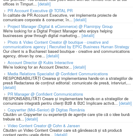
offices in Timpuri...
[detalii]
PR Account Executive @ TOTAL PR
În calitate de PR Account Executive, vei implementa proiecte de
comunicare corporate & consumer, în...
[detalii]
Project Manager (Digital & eCommerce) @ Flaminjoy Group
We're looking for a Digital Project Manager who enjoys helping
businesses grow through digital marketing...
[detalii]
Photo & Video Content Creator @ boutique - creative and
communications agency | Recruited by EPIC Business Human Strategy
Our client is a Bucharest based boutique - creative and communications
agency, driven by one...
[detalii]
Account Director @ Kubis Interactive
We’re looking for an Account Director...
[detalii]
Media Relations Specialist @ Confident Communications
RESPONSABILITĂȚI Crearea și implementarea hands-on a strategiilor de
presă Redactarea de conținut editorial: comunicate de presă, interviuri,...
[detalii]
PR Manager @ Confident Communications
RESPONSABILITĂȚI Creare și implementare hands-on a strategiilor de
comunicare integrată pentru clienți B2B & B2C Implicare activă...
[detalii]
Copywriter (Mid–Senior) @ Digitas România
Căutăm un Copywriter cu experiență de agenție care știe că o idee bună
trebuie să...
[detalii]
Video Content Creator @ Cohn & Jansen
Căutăm un Video Content Creator care să gândească și să producă
content pentru unele dintre...
[detalii]