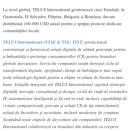
La nivel global, TELUS International gestionează cinci Fundații: în
Guatemala, El Salvador, Filipine, Bulgaria și România, fiecare
distribuind 100.000 USD anual pentru a sprijini proiecte dedicate
comunităților locale.
TELUS International (NYSE & TSX: TIXT)
proiectează,
construiește și furnizează soluții digitale de ultimă generaţie pentru
a îmbunătăţi experienţa consumatorilor (CX) pentru branduri
globale inovatoare. Serviciile companiei susțin întregul ciclu al
transformării digitale, sprijinind clienții să îmbrățișeze mai rapid
noile tehnologii digitale pentru a obține rezultate de business mai
bune. Soluțiile integrate ale TELUS International cuprind strategie
digitală, inovație, consultanță și design, ciclul de viață al sistemelor
IT, automatizare inteligentă și AI end-to-end, inclusiv capabilități de
viziune computerizată, precum și soluții CX de tip omnichannel,
soluții de încredere și securitate, inclusiv moderare de conținut.
Susținând toate etapele de dezvoltare ale companiilor, TELUS
International colaborează cu branduri din industrii cu creștere