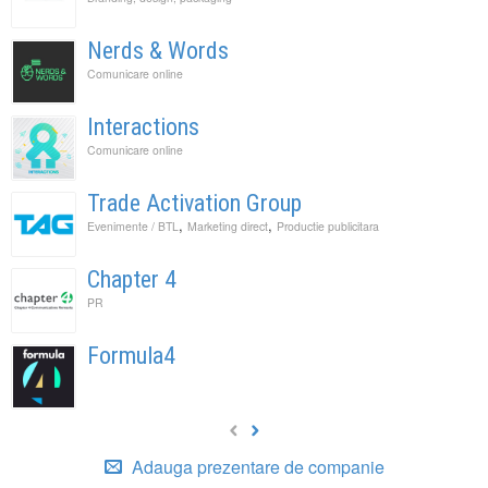
Nerds & Words
Comunicare online
Interactions
Comunicare online
Trade Activation Group
,
,
Evenimente / BTL
Marketing direct
Productie publicitara
Chapter 4
PR
Formula4
Adauga prezentare de companie