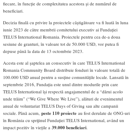
fiecare, în funcție de complexitatea acestora și de numărul de
beneficiari.
Decizia finală cu privire la proiectele câștigătoare va fi luată în luna
iunie 2023 de către membrii comitetului executiv ai Fundației
TELUS International Romania. Proiectele pentru cea de-a doua
sesiune de granturi, în valoare tot de 50.000 USD, vor putea fi
depuse până la data de 13 octombrie 2023.
Acesta este al șaptelea an consecutiv în care TELUS International
Romania Community Board distribuie fonduri în valoare totală de
100.000 USD anual pentru a susține comunitățile locale. Lansată în
septembrie 2016, Fundația este unul dintre modurile prin care
TELUS International își respectă angajamentul de a “dărui acolo
unde trăim” (“We Give Where We Live”), alături de evenimentul
anual de voluntariat TELUS Days of Giving sau alte campanii
peste 110 proiecte
sociale. Până acum,
au fost derulate de ONG-uri
în România cu sprijinul Fundației TELUS International, având un
39.000 beneficiari
impact pozitiv în viețile a
.