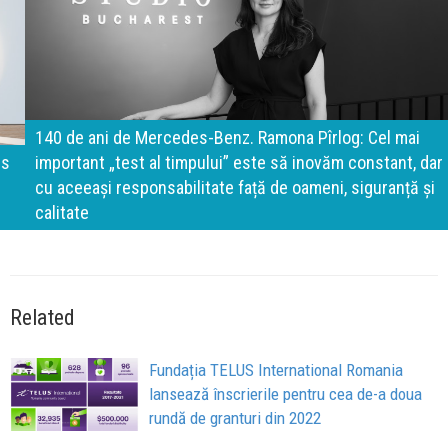
140 de ani de Mercedes-Benz. Ramona Pîrlog: Cel mai
important „test al timpului” este să inovăm constant, dar
cu aceeași responsabilitate față de oameni, siguranță și
calitate
Related
Fundația TELUS International Romania
lansează înscrierile pentru cea de-a doua
rundă de granturi din 2022