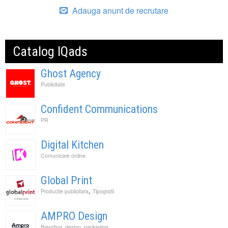
Adauga anunt de recrutare
Catalog IQads
Ghost Agency
Publicitate
Confident Communications
PR
Digital Kitchen
Comunicare online
Global Print
,
Productie publicitara
Tipografii
AMPRO Design
Branding, design, packaging