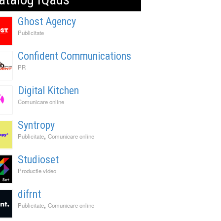
Ghost Agency
Publicitate
Confident Communications
PR
Digital Kitchen
Comunicare online
Syntropy
,
Publicitate
Comunicare online
Studioset
Productie video
difrnt
,
Publicitate
Comunicare online