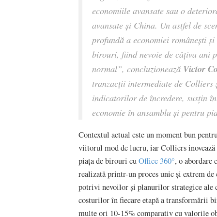
economiile avansate sau o deteriora
avansate și China. Un astfel de sce
profundă a economiei românești și 
birouri, fiind nevoie de câțiva ani
Victor C
normal”, concluzionează
tranzacții intermediate de Colliers
indicatorilor de încredere, susțin î
economie în ansamblu și pentru pia
Contextul actual este un moment bun pentru c
viitorul mod de lucru, iar Colliers inovează 
piața de birouri cu
Office 360°
, o abordare 
realizată printr-un proces unic și extrem de
potrivi nevoilor și planurilor strategice al
costurilor în fiecare etapă a transformării
multe ori 10-15% comparativ cu valorile obț