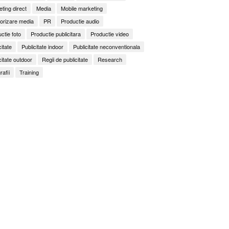
ting direct
Media
Mobile marketing
orizare media
PR
Productie audio
ctie foto
Productie publicitara
Productie video
citate
Publicitate indoor
Publicitate neconventionala
citate outdoor
Regii de publicitate
Research
rafii
Training