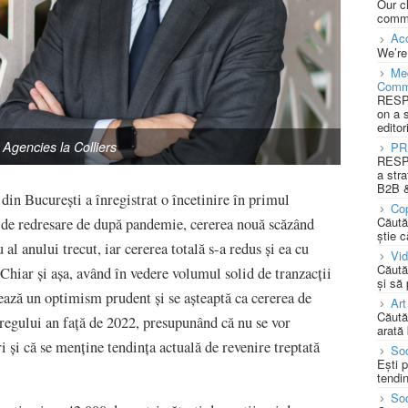
Our c
commu
Acc
We’re
Med
Comm
RESPO
on a 
editor
 Agencies la Colliers
PR
RESPO
a stra
B2B &
 din București a înregistrat o încetinire în primul
Cop
Căută
 de redresare de după pandemie, cererea nouă scăzând
știe c
al anului trecut, iar cererea totală s-a redus și ea cu
Vi
Căută
Chiar și așa, având în vedere volumul solid de tranzacții
și să
trează un optimism prudent și se așteaptă ca cererea de
Art
Căută
tregului an față de 2022, presupunând că nu se vor
arată 
i și că se menține tendința actuală de revenire treptată
Soc
Ești 
tendin
Soc