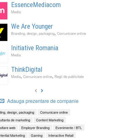
EssenceMediacom
Media
We Are Younger
,
Branding, design, packaging
Comunicare online
Initiative Romania
Media
ThinkDigital
,
,
Media
Comunicare online
Regii de publicitate
Adauga prezentare de companie
ing, design, packaging
Comunicare online
ltanta de marketing
Content Marketing
oltare web
Employer Branding
Evenimente / BTL
iential Marketing
Gaming
Interactive Retail