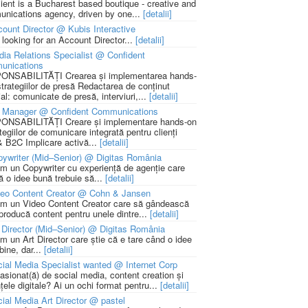
lient is a Bucharest based boutique - creative and
nications agency, driven by one...
[detalii]
ount Director @ Kubis Interactive
 looking for an Account Director...
[detalii]
ia Relations Specialist @ Confident
unications
NSABILITĂȚI Crearea și implementarea hands-
strategiilor de presă Redactarea de conținut
ial: comunicate de presă, interviuri,...
[detalii]
 Manager @ Confident Communications
NSABILITĂȚI Creare și implementare hands-on
tegiilor de comunicare integrată pentru clienți
 B2C Implicare activă...
[detalii]
ywriter (Mid–Senior) @ Digitas România
m un Copywriter cu experiență de agenție care
ă o idee bună trebuie să...
[detalii]
deo Content Creator @ Cohn & Jansen
m un Video Content Creator care să gândească
 producă content pentru unele dintre...
[detalii]
 Director (Mid–Senior) @ Digitas România
m un Art Director care știe că e tare când o idee
bine, dar...
[detalii]
ial Media Specialist wanted @ Internet Corp
pasionat(ă) de social media, content creation și
țele digitale? Ai un ochi format pentru...
[detalii]
ial Media Art Director @ pastel