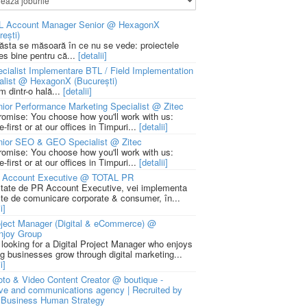
L Account Manager Senior @ HexagonX
rești)
 ăsta se măsoară în ce nu se vede: proiectele
ies bine pentru că...
[detalii]
cialist Implementare BTL / Field Implementation
alist @ HexagonX (București)
m dintr-o hală...
[detalii]
ior Performance Marketing Specialist @ Zitec
romise: You choose how you'll work with us:
-first or at our offices in Timpuri...
[detalii]
nior SEO & GEO Specialist @ Zitec
romise: You choose how you'll work with us:
-first or at our offices in Timpuri...
[detalii]
 Account Executive @ TOTAL PR
litate de PR Account Executive, vei implementa
cte de comunicare corporate & consumer, în...
i]
ject Manager (Digital & eCommerce) @
njoy Group
 looking for a Digital Project Manager who enjoys
ng businesses grow through digital marketing...
i]
to & Video Content Creator @ boutique -
ive and communications agency | Recruited by
Business Human Strategy