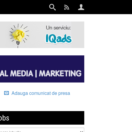
Adauga comunicat de presa
obs