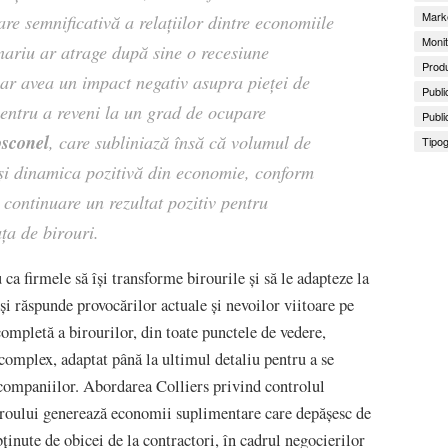
Marke
re semnificativă a relațiilor dintre economiile
Monit
nariu ar atrage după sine o recesiune
Produ
ar avea un impact negativ asupra pieței de
Publi
 pentru a reveni la un grad de ocupare
Publi
osconel
, care subliniază însă că volumul de
Tipog
 și dinamica pozitivă din economie, conform
n continuare un rezultat pozitiv pentru
ța de birouri.
a firmele să își transforme birourile și să le adapteze la
și răspunde provocărilor actuale și nevoilor viitoare pe
completă a birourilor, din toate punctele de vedere,
 complex, adaptat până la ultimul detaliu pentru a se
e companiilor. Abordarea Colliers privind controlul
 biroului generează economii suplimentare care depășesc de
inute de obicei de la contractori, în cadrul negocierilor