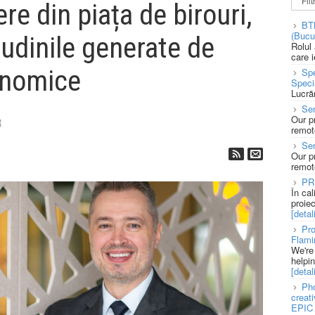
re din piața de birouri,
BT
(Bucu
tudinile generate de
Rolul
care 
onomice
Spe
Speci
Lucră
Sen
Our p
R
remote
Se
Our p
remote
PR
În ca
proie
[detali
Pro
Flami
We're
helpi
[detali
Pho
creat
EPIC 