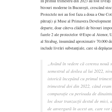
În primul trimestru din 2023 au fost livrați 
birouri moderne în București, crescând stocu
Proiectele noi au fost faza a doua a One Co
pătrați) și Muse al Primavera Development î
departe, doar câteva clădiri de birouri impor
fazele 2 ale proiectelor @Expo al Atenor, 
al Strabag, însumând aproximativ 70.000 de 
include livrări substanțiale, care să depășea
„Având în vedere că cererea nouă s
semestrul al doilea al lui 2022, ni
istorică începând cu primul trimes
trimestrul doi din 2022, când eram l
comparație cu perioada de dinainte
loc doar tranzacții destul de mici, 
de anvergură în acest an, care vor