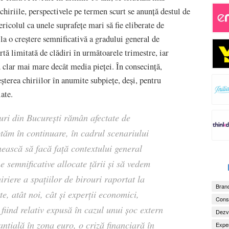
chiriile, perspectivele pe termen scurt se anunță destul de
ericolul ca unele suprafețe mari să fie eliberate de
 la o creștere semnificativă a gradului general de
ertă limitată de clădiri în următoarele trimestre, iar
 clar mai mare decât media pieței. În consecință,
șterea chiriilor în anumite subpiețe, deși, pentru
ate.
uri din București rămân afectate de
ptăm în continuare, în cadrul scenariului
ască să facă față contextului general
e semnificative allocate țării și să vedem
iriere a spațiilor de birouri raportat la
Brand
, atât noi, cât și experții economici,
Consu
ind relativ expusă în cazul unui șoc extern
Dezv
anțială în zona euro, o criză financiară în
Exper