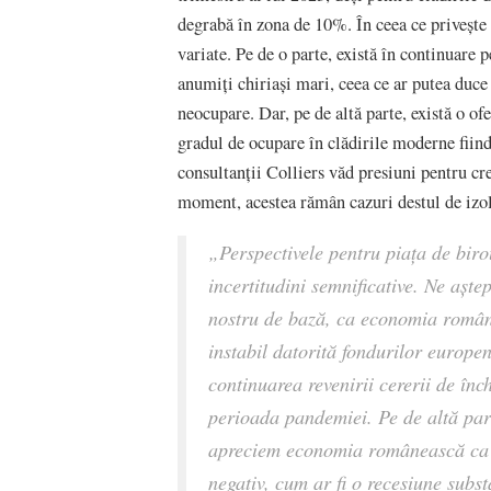
degrabă în zona de 10%. În ceea ce privește 
variate. Pe de o parte, există în continuare p
anumiți chiriași mari, ceea ce ar putea duce
neocupare. Dar, pe de altă parte, există o of
gradul de ocupare în clădirile moderne fiind
consultanții Colliers văd presiuni pentru cre
moment, acestea rămân cazuri destul de izol
„Perspectivele pentru piața de biro
incertitudini semnificative. Ne aște
nostru de bază, ca economia române
instabil datorită fondurilor europen
continuarea revenirii cererii de înch
perioada pandemiei. Pe de altă parte
apreciem economia românească ca fi
negativ, cum ar fi o recesiune subst