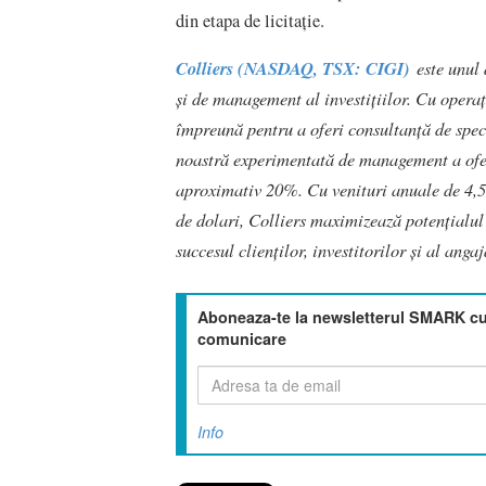
din etapa de licitație.
Colliers (NASDAQ, TSX: CIGI)
este unul d
și de management al investițiilor. Cu operați
împreună pentru a oferi consultanță de speci
noastră experimentată de management a oferi
aproximativ 20%. Cu venituri anuale de 4,5 
de dolari, Colliers maximizează potențialul 
succesul clienților, investitorilor și al anga
Aboneaza-te la newsletterul SMARK cu 
comunicare
Info