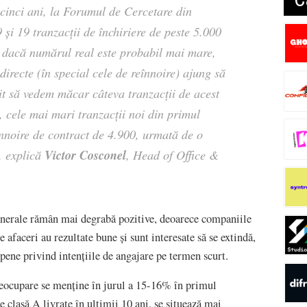
cinci ani, la Forumul de Cercetare din
9 și 19 tranzacții de închiriere de peste 5.000
ar dacă numărul real este probabil mai mare,
irecte (în special cele de reînnoire) ajung să
uit să vedem măcar câteva tranzacții de acest
, cele mai mari tranzacții noi din primul
eînnoire de contract de 4.900, urmată de o
Victor Cosconel
, explică
, Head of Office &
generale rămân mai degrabă pozitive, deoarece companiile
 afaceri au rezultate bune și sunt interesate să se extindă,
ene privind intențiile de angajare pe termen scurt.
neocupare se menține în jurul a 15-16% în primul
e clasă A livrate în ultimii 10 ani, se situează mai