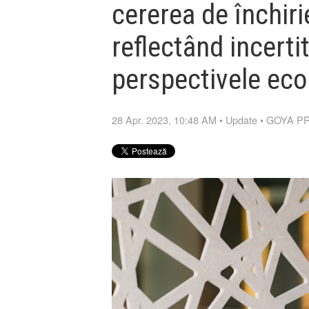
cererea de închirie
reflectând incerti
perspectivele ec
28 Apr. 2023, 10:48 AM
•
Update
•
GOYA P