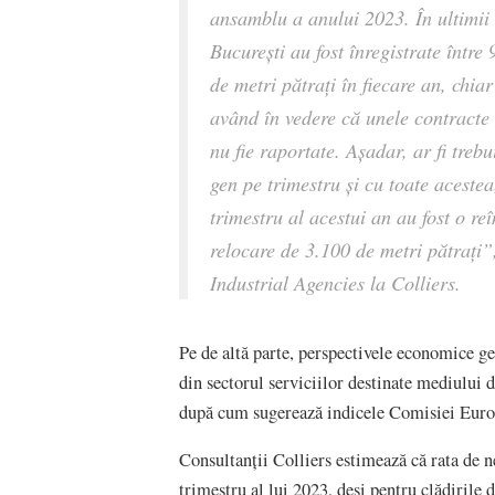
ansamblu a anului 2023. În ultimii 
București au fost înregistrate între 
de metri pătrați în fiecare an, chi
având în vedere că unele contracte d
nu fie raportate. Așadar, ar fi treb
gen pe trimestru și cu toate acestea
trimestru al acestui an au fost o r
relocare de 3.100 de metri pătrați”
Industrial Agencies la Colliers.
Pe de altă parte, perspectivele economice 
din sectorul serviciilor destinate mediului de
după cum sugerează indicele Comisiei Europ
Consultanții Colliers estimează că rata de 
trimestru al lui 2023, deși pentru clădirile d