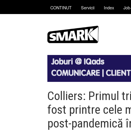
CONTINUT
Servicii
Index
Job-
Colliers: Primul t
fost printre cele 
post-pandemică în