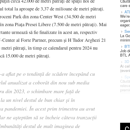
puțin circa 42.000 de metri pătrați de spații noi de
Căută
care 
l total la aproape de 3,37 de milioane de metri pătrați.
AT
We’re
troceni Park din zona Center West (34.500 de metri
organi
n zona Piața Presei Libere (7.500 de metri pătrați). Mai
eager
Se
tante urmează să fie finalizate în acest an, respectiv
La Go
U-Center al Forte Partner, precum și H Tudor Arghezi 21
minim
BT
metri pătrați, în timp ce calendarul pentru 2024 nu
Job d
BTL A
scă 15.000 de metri pătrați.
3D 
Ai ce
(eveni
-a aflat pe o tendință de scădere începând cu
Spe
Căută
velul anualizat a coborât din nou sub media
releva
premi
tru din 2023, o schimbare mare față de
a un nivel destul de bun chiar și în
a pandemiei. În acest prim trimestru au avut
dar ne așteptăm să se încheie câteva tranzacții
 îmbunătăți destul de mult imaginea de
C