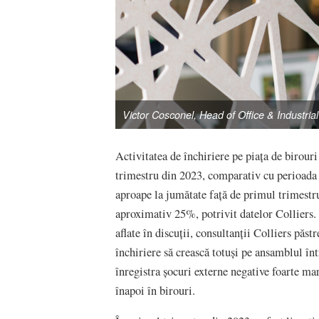
Victor Cosconel, Head of Office & Industrial
Activitatea de închiriere pe piața de birouri
trimestru din 2023, comparativ cu perioada
aproape la jumătate față de primul trimestru 
aproximativ 25%, potrivit datelor Colliers. 
aflate în discuții, consultanții Colliers păs
închiriere să crească totuși pe ansamblul în
înregistra șocuri externe negative foarte mar
înapoi în birouri.