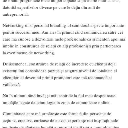
de brand programele mele nu pot copiate si țin foarte mult la asta,
datorită expertizelor diverse pe care le dețin din anii de
antreprenoriat.
Networking-ul si personal branding-ul sunt două aspecte importante
pentru succesul meu. Am ales în primul rănd comunicarea către cei
care mă cunosc a dezvoltării mele profesionale ca și mentor, apoi mă
implic în construirea de relații cu alți profesioniști prin participarea
la evenimente de networking.
De asemenea, construirea de relații de încredere cu clienții deja
existenți îmi consolideză poziția și asigură nivelul de loialitate al
clienților, ei devenind primii promotori care mă recomandă si
validează.
Nu în ultimul rănd învăț și mă inspir de la fiul meu despre toate
noutățile legate de tehnologie in zona de comunicare online.
Comunitatea care mă urmărește este formată din persoane de
acțiune, creative, curioase de a avea experiențe noi inspiraționale
motivate de căutarea lor atăt a sensului vieții sau a unor obiective