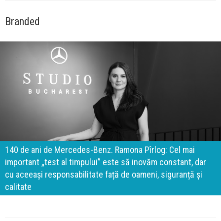
Branded
140 de ani de Mercedes-Benz. Ramona Pîrlog: Cel mai
important „test al timpului” este să inovăm constant, dar
cu aceeași responsabilitate față de oameni, siguranță și
calitate