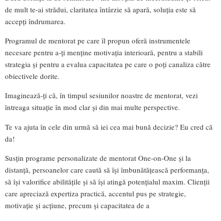
de mult te-ai strădui, claritatea întârzie să apară, soluția este să
accepți îndrumarea.
Programul de mentorat pe care îl propun oferă instrumentele
necesare pentru a-ți menține motivația interioară, pentru a stabili
strategia și pentru a evalua capacitatea pe care o poți canaliza către
obiectivele dorite.
Imaginează-ți că, în timpul sesiunilor noastre de mentorat, vezi
întreaga situație în mod clar și din mai multe perspective.
Te va ajuta în cele din urmă să iei cea mai bună decizie? Eu cred că
da!
Susțin programe personalizate de mentorat One-on-One și la
distanță, persoanelor care caută să își îmbunătățească performanța,
să își valorifice abilitățile și să își atingă potențialul maxim. Clienții
care apreciază expertiza practică, accentul pus pe strategie,
motivație și acțiune, precum și capacitatea de a