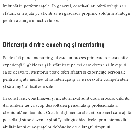
îmbunătăți performanțele. În general, coach-ul nu oferă soluții sau
sfaturi, ci îi ajută pe clienți să își găsească propriile soluții și strategii
pentru a atinge obiectivele lor.
Diferența dintre coaching și mentoring
Pe de altă parte, mentoring-ul este un proces prin care o persoană cu
experiență îi ghidează și îi sfătuiește pe cei care doresc să învețe și
să se dezvolte. Mentorul poate oferi sfaturi și experiențe personale
pentru a ajuta mentee-ul să înțeleagă și să își dezvolte competențele
și să atingă obiectivele sale.
În concluzie, coaching-ul și mentoring-ul sunt două procese diferite,
dar ambele au ca scop dezvoltarea personală și profesională a
clientului/mentee-ului. Coach-ul și mentorul sunt parteneri care ajută
pe ceilalți să se dezvolte și să își atingă obiectivele, prin intermediul
abilităților și cunoștințelor dobândite de-a lungul timpului.