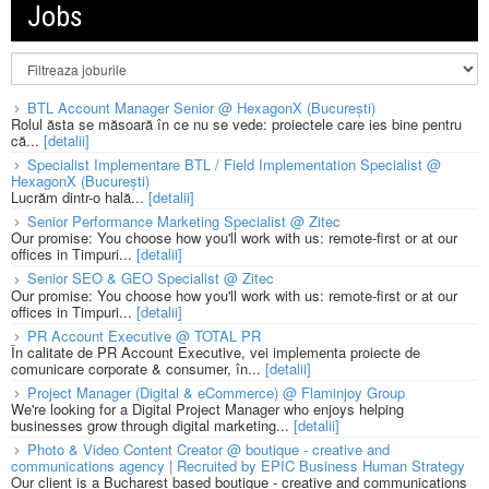
Jobs
BTL Account Manager Senior @ HexagonX (București)
Rolul ăsta se măsoară în ce nu se vede: proiectele care ies bine pentru
că...
[detalii]
Specialist Implementare BTL / Field Implementation Specialist @
HexagonX (București)
Lucrăm dintr-o hală...
[detalii]
Senior Performance Marketing Specialist @ Zitec
Our promise: You choose how you'll work with us: remote-first or at our
offices in Timpuri...
[detalii]
Senior SEO & GEO Specialist @ Zitec
Our promise: You choose how you'll work with us: remote-first or at our
offices in Timpuri...
[detalii]
PR Account Executive @ TOTAL PR
În calitate de PR Account Executive, vei implementa proiecte de
comunicare corporate & consumer, în...
[detalii]
Project Manager (Digital & eCommerce) @ Flaminjoy Group
We're looking for a Digital Project Manager who enjoys helping
businesses grow through digital marketing...
[detalii]
Photo & Video Content Creator @ boutique - creative and
communications agency | Recruited by EPIC Business Human Strategy
Our client is a Bucharest based boutique - creative and communications