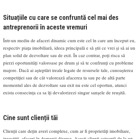
Situațiile cu care se confruntă cel mai des
antreprenorii în aceste vremuri
Într-un mediu de afaceri dinamic cum este cel în care am început eu,
respectiv piața imobiliară, ideea principală e să știi ce vrei și să ai un
plan solid de dezvoltare sau de exit. În caz contrar, poți risca să
pierzi oportunități valoroase pe drum și să te confrunți cu probleme
majore. Dacă ai așteptări ireale legate de resursele tale, cunoașterea
competiției sau de cât valorează afacerea ta sau pe de altă parte
momentul ales de dezvoltare sau exit nu este cel oportun, atunci
exista consecința ca sa îți devalorizezi singur sanșele de reușită.
Cine sunt clienții tăi
Clienții care dețin averi complexe, cum ar fi proprietăți imobiliare,
investiții, afaceri în domenii diverse. Acești clienți așteaptă de la un