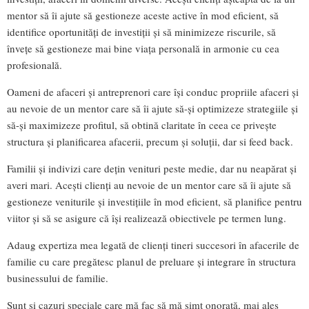
mentor să îi ajute să gestioneze aceste active în mod eficient, să
identifice oportunități de investiții și să minimizeze riscurile, să
învețe să gestioneze mai bine viața personală in armonie cu cea
profesională.
Oameni de afaceri și antreprenori care își conduc propriile afaceri și
au nevoie de un mentor care să îi ajute să-și optimizeze strategiile și
să-și maximizeze profitul, să obtină claritate în ceea ce privește
structura și planificarea afacerii, precum și soluții, dar si feed back.
Familii și indivizi care dețin venituri peste medie, dar nu neapărat și
averi mari. Acești clienți au nevoie de un mentor care să îi ajute să
gestioneze veniturile și investițiile în mod eficient, să planifice pentru
viitor și să se asigure că își realizează obiectivele pe termen lung.
Adaug expertiza mea legată de clienți tineri succesori în afacerile de
familie cu care pregătesc planul de preluare și integrare în structura
businessului de familie.
Sunt și cazuri speciale care mă fac să mă simt onorată, mai ales