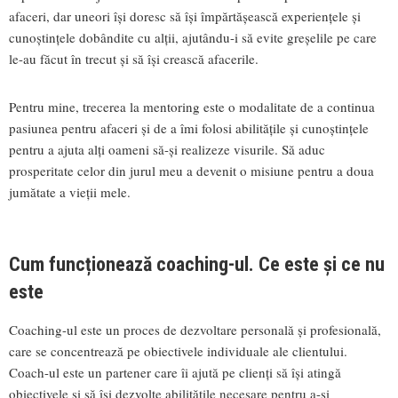
afaceri, dar uneori își doresc să își împărtășească experiențele și
cunoștințele dobândite cu alții, ajutându-i să evite greșelile pe care
le-au făcut în trecut și să își crească afacerile.
Pentru mine, trecerea la mentoring este o modalitate de a continua
pasiunea pentru afaceri și de a îmi folosi abilitățile și cunoștințele
pentru a ajuta alți oameni să-și realizeze visurile. Să aduc
prosperitate celor din jurul meu a devenit o misiune pentru a doua
jumătate a vieții mele.
Cum funcționează coaching-ul. Ce este și ce nu
este
Coaching-ul este un proces de dezvoltare personală și profesională,
care se concentrează pe obiectivele individuale ale clientului.
Coach-ul este un partener care îi ajută pe clienți să își atingă
obiectivele și să își dezvolte abilitățile necesare pentru a-și