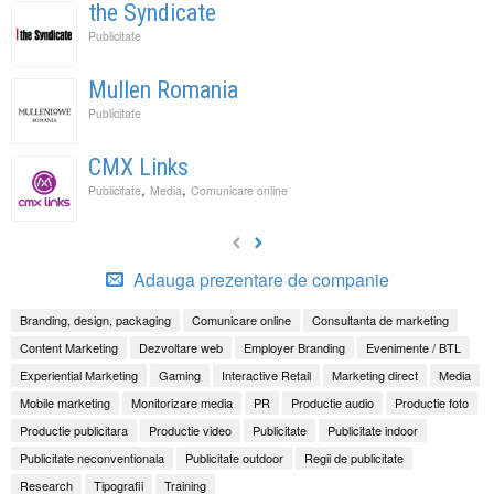
the Syndicate
Publicitate
Mullen Romania
Publicitate
CMX Links
,
,
Publicitate
Media
Comunicare online
Adauga prezentare de companie
Branding, design, packaging
Comunicare online
Consultanta de marketing
Content Marketing
Dezvoltare web
Employer Branding
Evenimente / BTL
Experiential Marketing
Gaming
Interactive Retail
Marketing direct
Media
Mobile marketing
Monitorizare media
PR
Productie audio
Productie foto
Productie publicitara
Productie video
Publicitate
Publicitate indoor
Publicitate neconventionala
Publicitate outdoor
Regii de publicitate
Research
Tipografii
Training