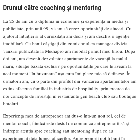
Drumul către coaching și mentoring
La 25 de ani cu o diploma în economie și experiență în media și
publicitate, prin anii 99, visam să creez oportunități de afaceri. Cu
ajutorul intuiției si al curiozității am decis și am deschis o agenție
imobiliară. Cu banii câștigați din comisionul ca manager divizia
vânzări publicitate la Mediapro am mobilat primul meu birou. După
doi ani, am devenit dezvoltator apartamente de vacanță la malul
mării, situație bazată exclusiv pe oportunitățile pe care le aveam la
acel moment “în buzunare” așa cum îmi place mie să definesc. În
următorii ani, cu o parte din profitul din vânzarea apartamentelor am
extins afacerea familiei în industria de hospitality, prin crearea de
noi concepte de investiții în restaurante gen beach club sau boutique
hoteluri.
Experiența mea de antreprenor am dus-o într-un nou rol, cel de
mentor coach, fiindcă este destul de comun ca antreprenorii să-și
îndrepte atenția spre coaching sau mentoring după ce au
experimentat deja lumea afacerilor. Antreprenorii pot fi buni în