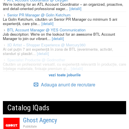
We’re looking for an ATL Account Coordinator – an organized, proactive,
and detail-oriented professional eager...
[detalii]
Senior PR Manager @ Golin Ketchum
La Golin Ketchum, căutăm un Senior PR Manager cu minimum 5 ani
experiență, care știe...
[detalii]
BTL Account Manager @ YES Communication
Job description: We're on the lookout for an awesome BTL Account
Manager to join our vibrant...
[detalii]
3D Artist – Shopper Experience @ Mercury360
Ai cel puțin 7 ani experiență în zona de BTL (evenimente, activări,
standuri și plasări...
[detalii]
Specialist Productie @ Godmother
Căutăm un profesionist versatil, cu experiență relevantă în producție, care
înțelege materiale, finisaje premium și...
[detalii]
vezi toate joburile
Adauga anunt de recrutare
Catalog IQads
Ghost Agency
Publicitate