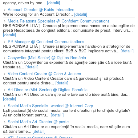
agency, driven by one...
[detalii]
Account Director @ Kubis Interactive
We’re looking for an Account Director...
[detalii]
Media Relations Specialist @ Confident Communications
RESPONSABILITĂȚI Crearea și implementarea hands-on a strategiilor de
presă Redactarea de conținut editorial: comunicate de presă, interviuri,...
[detalii]
PR Manager @ Confident Communications
RESPONSABILITĂȚI Creare și implementare hands-on a strategiilor de
comunicare integrată pentru clienți B2B & B2C Implicare activă...
[detalii]
Copywriter (Mid–Senior) @ Digitas România
Căutăm un Copywriter cu experiență de agenție care știe că o idee bună
trebuie să...
[detalii]
Video Content Creator @ Cohn & Jansen
Căutăm un Video Content Creator care să gândească și să producă
content pentru unele dintre...
[detalii]
Art Director (Mid–Senior) @ Digitas România
Căutăm un Art Director care știe că e tare când o idee arată bine, dar...
[detalii]
Social Media Specialist wanted @ Internet Corp
Ești pasionat(ă) de social media, content creation și tendințele digitale?
Ai un ochi format pentru...
[detalii]
Social Media Art Director @ pastel
Căutăm un Art Director cu experiență în social media, care să știe cum
să transforme...
[detalii]
ATL Account Coordinator @ Oxygen