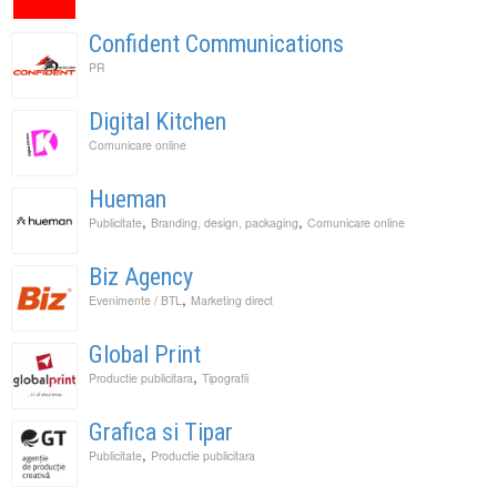
Confident Communications
PR
Digital Kitchen
Comunicare online
Hueman
,
,
Publicitate
Branding, design, packaging
Comunicare online
Biz Agency
,
Evenimente / BTL
Marketing direct
Global Print
,
Productie publicitara
Tipografii
Grafica si Tipar
,
Publicitate
Productie publicitara