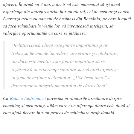
afaceri. În urmă cu 7 ani, a decis că este momentul să își ducă
experiența din antreprenoriat într-un alt rol, cel de mentor și coach.
Lucrează acum cu oameni de business din România, pe care îi ajută
să facă schimbări în viețile lor, să investească inteligent, să
valorifice oportunitățile cu care se întâlnesc.
"Relația coach-client este foarte importantă și ar
trebui să fie una de încredere, sinceritate și colaborare,
iar dacă este mentor, este foarte important să se
regăsească în experiențe similare sau să aibă expertize
în zona de acțiune a clientului. „I’ve been there” e
determinanta alegerii mentorului de către client".
Cu
Raluca Andrenacci
povestim în rândurile următoare despre
coaching și mentoring, aflăm care este diferența dintre cele două și
cum ajută fiecare într-un proces de schimbare profesională.