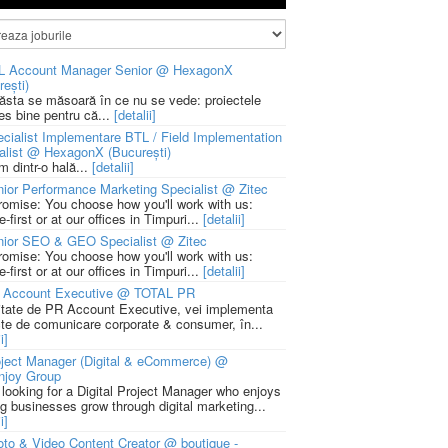
L Account Manager Senior @ HexagonX
rești)
 ăsta se măsoară în ce nu se vede: proiectele
ies bine pentru că...
[detalii]
cialist Implementare BTL / Field Implementation
alist @ HexagonX (București)
m dintr-o hală...
[detalii]
ior Performance Marketing Specialist @ Zitec
romise: You choose how you'll work with us:
-first or at our offices in Timpuri...
[detalii]
nior SEO & GEO Specialist @ Zitec
romise: You choose how you'll work with us:
-first or at our offices in Timpuri...
[detalii]
 Account Executive @ TOTAL PR
litate de PR Account Executive, vei implementa
cte de comunicare corporate & consumer, în...
i]
ject Manager (Digital & eCommerce) @
njoy Group
 looking for a Digital Project Manager who enjoys
ng businesses grow through digital marketing...
i]
to & Video Content Creator @ boutique -