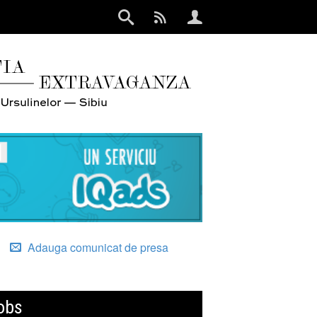
Adauga comunicat de presa
obs