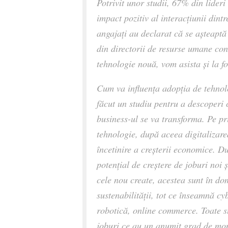
Potrivit unor studii, 67% din lideri
impact pozitiv al interacțiunii dint
angajați au declarat că se așteaptă
din directorii de resurse umane co
tehnologie nouă, vom asista și la f
Cum va influența adopția de tehno
făcut un studiu pentru a descoperi 
business-ul se va transforma. Pe pr
tehnologie, după aceea digitalizarea
încetinire a creșterii economice. D
potențial de creștere de joburi noi 
cele nou create, acestea sunt în dom
sustenabilității, tot ce înseamnă cy
robotică, online commerce. Toate su
joburi ce au un anumit grad de mono