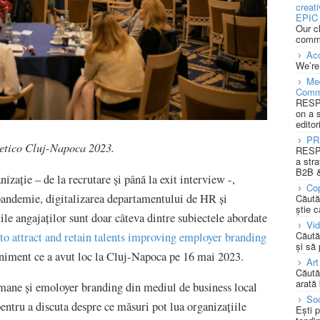
creat
EPIC 
Our c
commu
Acc
We’re
Med
Comm
RESPO
on a 
editor
PR
netico Cluj-Napoca 2023.
RESPO
a stra
B2B &
izație – de la recrutare și până la exit interview -,
Cop
-pandemie, digitalizarea departamentului de HR și
Căută
știe c
ățile angajaților sunt doar câteva dintre subiectele abordate
Vi
Căută
ttract and retain talents improving employer branding
și să
eniment ce a avut loc la Cluj-Napoca pe 16 mai 2023.
Art
Căută
arată 
umane și emoloyer branding din mediul de business local
Soc
pentru a discuta despre ce măsuri pot lua organizațiile
Ești 