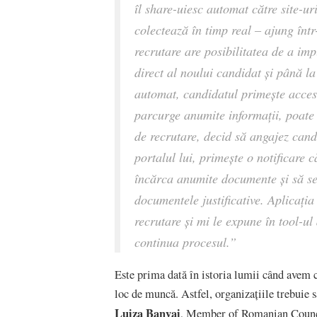
îl share-uiesc automat către site-ur
colectează în timp real – ajung înt
recrutare are posibilitatea de a imp
direct al noului candidat și până l
automat, candidatul primește acces 
parcurge anumite informații, poate 
de recrutare, decid să angajez candi
portalul lui, primește o notificare c
încărca anumite documente și să se
documentele justificative. Aplicația
recrutare și mi le expune în tool-u
continua procesul
.”
Este prima dată în istoria lumii când avem ci
loc de muncă. Astfel, organizațiile trebuie să
Luiza Banyai
, Member of Romanian Counci