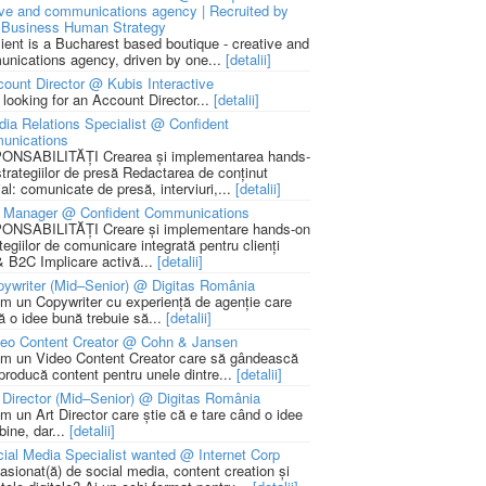
ive and communications agency | Recruited by
Business Human Strategy
lient is a Bucharest based boutique - creative and
nications agency, driven by one...
[detalii]
ount Director @ Kubis Interactive
 looking for an Account Director...
[detalii]
ia Relations Specialist @ Confident
unications
NSABILITĂȚI Crearea și implementarea hands-
strategiilor de presă Redactarea de conținut
ial: comunicate de presă, interviuri,...
[detalii]
 Manager @ Confident Communications
NSABILITĂȚI Creare și implementare hands-on
tegiilor de comunicare integrată pentru clienți
 B2C Implicare activă...
[detalii]
ywriter (Mid–Senior) @ Digitas România
m un Copywriter cu experiență de agenție care
ă o idee bună trebuie să...
[detalii]
deo Content Creator @ Cohn & Jansen
m un Video Content Creator care să gândească
 producă content pentru unele dintre...
[detalii]
 Director (Mid–Senior) @ Digitas România
m un Art Director care știe că e tare când o idee
bine, dar...
[detalii]
ial Media Specialist wanted @ Internet Corp
pasionat(ă) de social media, content creation și