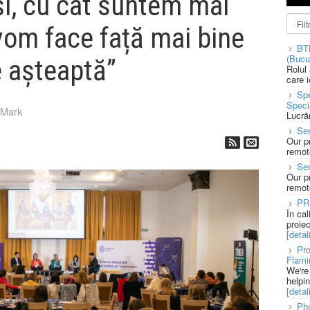
și, cu cât suntem mai
 vom face față mai bine
BT
(Bucu
e așteaptă”
Rolul
care 
Spe
Speci
sMark
Lucră
Sen
Our p
remote
Se
Our p
remote
PR
În ca
proie
[detali
Pro
Flami
We're
helpi
[detali
Pho