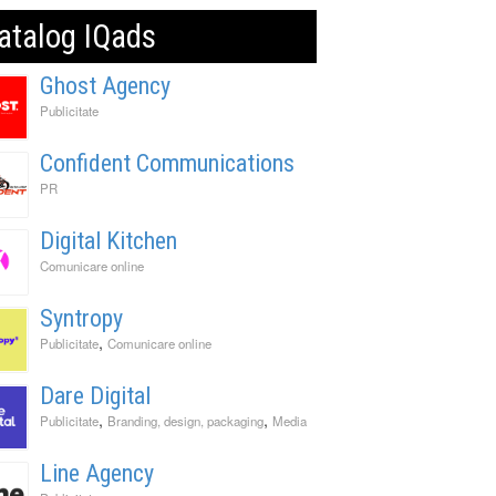
atalog IQads
Ghost Agency
Publicitate
Confident Communications
PR
Digital Kitchen
Comunicare online
Syntropy
,
Publicitate
Comunicare online
Dare Digital
,
,
Publicitate
Branding, design, packaging
Media
Line Agency