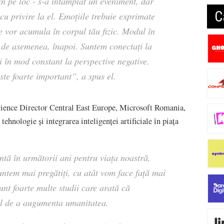
in pe loc - s-a întâmplat un eveniment, dar
C
cu privire la el. Emoțiile trebuie exprimate
se vor acumula în corpul tău fizic. Modul în
, de asemenea, înapoi. Suntem conectați la
i în mod constant la perspective negative.
ste foarte important
”, a spus el.
rience Director Central East Europe, Microsoft Romania,
tehnologie și integrarea inteligenței artificiale în piața
lentă în următorii ani pentru viața noastră,
suntem mai pregătiți, cu atât vom face față mai
unt foarte multe studii care arată că
alul de a augumenta umanitatea.