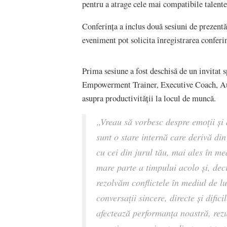
pentru a atrage cele mai compatibile talente
Conferința a inclus două sesiuni de prezentă
eveniment pot solicita înregistrarea conferi
Prima sesiune a fost deschisă de un invitat 
Empowerment Trainer, Executive Coach, Autho
asupra productivității la locul de muncă.
„
Vreau să vorbesc despre emoții și d
sunt o stare internă care derivă din 
cu cei din jurul tău, mai ales în me
mare parte a timpului acolo și, deci
rezolvăm conflictele în mediul de 
conversații sincere, directe și difi
afectează performanța noastră, rezul