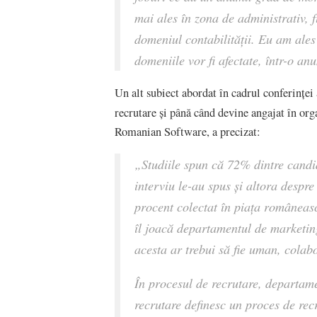
mai ales în zona de administrativ, f
domeniul contabilității. Eu am ales
domeniile vor fi afectate, într-o a
Un alt subiect abordat în cadrul conferinței a
recrutare și până când devine angajat în org
Romanian Software, a precizat:
„
Studiile spun că 72% dintre candid
interviu le-au spus și altora despre 
procent colectat în piața româneas
îl joacă departamentul de marketin
acesta ar trebui să fie uman, colabor
În procesul de recrutare, departam
recrutare definesc un proces de recr