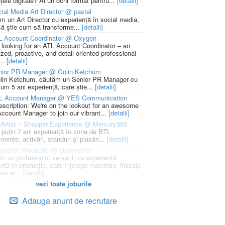
țele digitale? Ai un ochi format pentru...
[detalii]
ial Media Art Director @ pastel
m un Art Director cu experiență în social media,
să știe cum să transforme...
[detalii]
L Account Coordinator @ Oxygen
 looking for an ATL Account Coordinator – an
zed, proactive, and detail-oriented professional
...
[detalii]
nior PR Manager @ Golin Ketchum
lin Ketchum, căutăm un Senior PR Manager cu
um 5 ani experiență, care știe...
[detalii]
L Account Manager @ YES Communication
escription: We're on the lookout for an awesome
ccount Manager to join our vibrant...
[detalii]
Artist – Shopper Experience @ Mercury360
l puțin 7 ani experiență în zona de BTL
mente, activări, standuri și plasări...
[detalii]
cialist Productie @ Godmother
m un profesionist versatil, cu experiență
ntă în producție, care înțelege materiale, finisaje
um și...
[detalii]
vezi toate joburile
Adauga anunt de recrutare