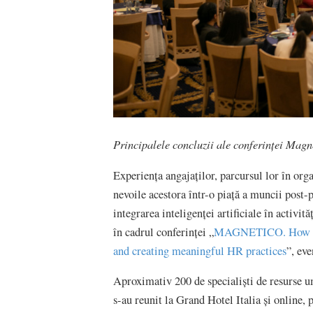
Principalele concluzii ale conferinței Mag
Experiența angajaților, parcursul lor în organ
nevoile acestora într-o piață a muncii post
integrarea inteligenței artificiale în activit
în cadrul conferinței „
MAGNETICO. How to a
and creating meaningful HR practices
”, ev
Aproximativ 200 de specialiști de resurse 
s-au reunit la Grand Hotel Italia și online, 