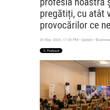
profesia noastră 
pregătiți, cu atât
provocărilor ce n
25 May. 2023, 17:35 PM
•
Update
•
Busines