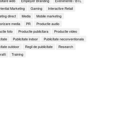
oltare web
Employer Branding
Evenimente / BTL
iential Marketing
Gaming
Interactive Retail
ting direct
Media
Mobile marketing
orizare media
PR
Productie audio
ctie foto
Productie publicitara
Productie video
citate
Publicitate indoor
Publicitate neconventionala
citate outdoor
Regii de publicitate
Research
rafii
Training