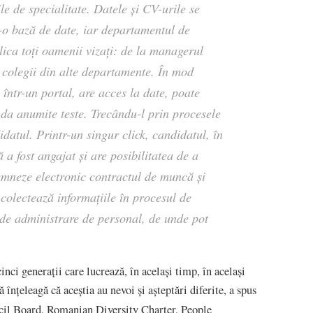
ile de specialitate. Datele și CV-urile se
r-o bază de date, iar departamentul de
lica toți oamenii vizați: de la managerul
a colegii din alte departamente. În mod
într-un portal, are acces la date, poate
da anumite teste. Trecându-l prin procesele
datul. Printr-un singur click, candidatul, în
ă a fost angajat și are posibilitatea de a
mneze electronic contractul de muncă și
 colectează informațiile în procesul de
l de administrare de personal, de unde pot
nci generații care lucrează, în același timp, în același
 înțeleagă că aceștia au nevoi și așteptări diferite, a spus
l Board, Romanian Diversity Charter, People