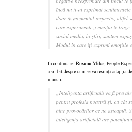
negative neexprimate din trecut te ț
încă nu ți-ai exprimat sentimentele 
doar în momentul respectiv, altfel 
care experimentezi emoția te trage
social media, la știri, suntem expuș
Modul în care îți exprimi emoțiile e
Roxana Milas
În continuare,
, People Expe
a vorbit despre cum se va resimți adopția de 
muncii.
„
Inteligența artificială va fi preva
pentru profesia noastră și, cu cât 
bine provocărilor ce ne așteaptă. S
inteligența artificială are potenți