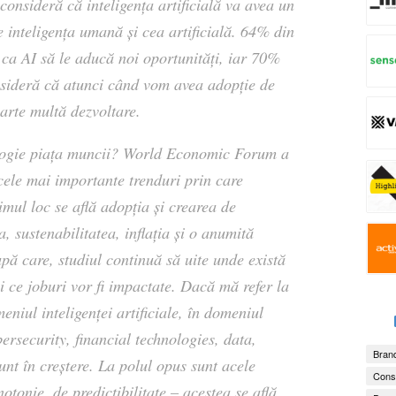
 consideră că inteligența artificială va avea un
re inteligența umană și cea artificială. 64% din
 ca AI să le aducă noi oportunități, iar 70%
nsideră că atunci când vom avea adopție de
oarte multă dezvoltare.
logie piața muncii? World Economic Forum a
cele mai importante trenduri prin care
imul loc se află adopția și crearea de
, sustenabilitatea, inflația și o anumită
upă care, studiul continuă să uite unde există
și ce joburi vor fi impactate. Dacă mă refer la
eniul inteligenței artificiale, în domeniul
bersecurity, financial technologies, data,
Brand
nt în creștere. La polul opus sunt acele
Consu
tonie, de predictibilitate – acestea se află