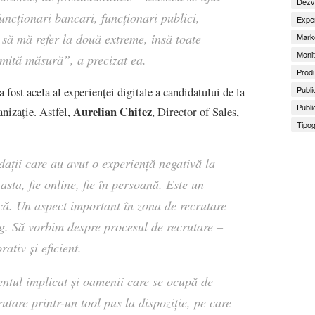
Dezv
uncționari bancari, funcționari publici,
Exper
 să mă refer la două extreme, însă toate
Marke
Monit
numită măsură
”, a precizat ea.
Produ
Publi
 fost acela al experienței digitale a candidatului de la
Publi
Aurelian Chitez
anizație. Astfel,
, Director of Sales,
Tipog
ații care au avut o experiență negativă la
asta, fie online, fie în persoană. Este un
că. Un aspect important în zona de recrutare
g. Să vorbim despre procesul de recrutare –
ativ și eficient.
entul implicat și oamenii care se ocupă de
utare printr-un tool pus la dispoziție, pe care