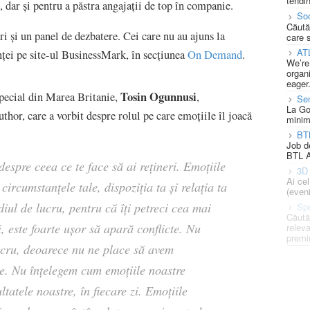
tendin
, dar și pentru a păstra angajații de top în companie.
Soc
Căută
ri și un panel de dezbatere. Cei care nu au ajuns la
care 
AT
nței pe site-ul BusinessMark, în secțiunea
On Demand
.
We’re
organi
eager
Tosin Ogunnusi
special din Marea Britanie,
,
Se
La Go
r, care a vorbit despre rolul pe care emoțiile îl joacă
minim
BT
Job d
BTL A
espre ceea ce te face să ai rețineri. Emoțiile
3D 
Ai ce
circumstanțele tale, dispoziția ta și relația ta
(eveni
diul de lucru, pentru că îți petreci cea mai
Spe
Căută
, este foarte ușor să apară conflicte. Nu
releva
premi
lucru, deoarece nu ne place să avem
cile. Nu înțelegem cum emoțiile noastre
tatele noastre, în fiecare zi. Emoțiile