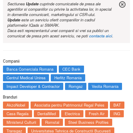
Sectiunea
Update
cuprinde comunicatele de presa ale
agentiilor si companiilor cu privire la activitatea lor, in special
in domeniile comunicarii, marketingului si CSR-ului.
Update
este un serviciu oferit companiilor in cadrul
platformelor IQads si SMARK.
Daca esti reprezentantul unei companii si vrei sa publici un
comunicat de presa prin acest serviciu, ne poti
contacta aici
.
Companii
Banca Comerciala Romana
CEC Bank
Centrul Medical Unirea
Herlitz Romania
Impact Developer & Contractor
Romgaz
Veolia Romania
Branduri
AkzoNobel
Asociatia pentru Patrimoniul Regal Peles
BAT
Casa Regala
DentalMed
Electrica
Fresh Air
ING
Ministerul Culturii
Romstal
Steel Business Profiles
Transgaz
Universitatea Tehnica de Constructii Bucuresti