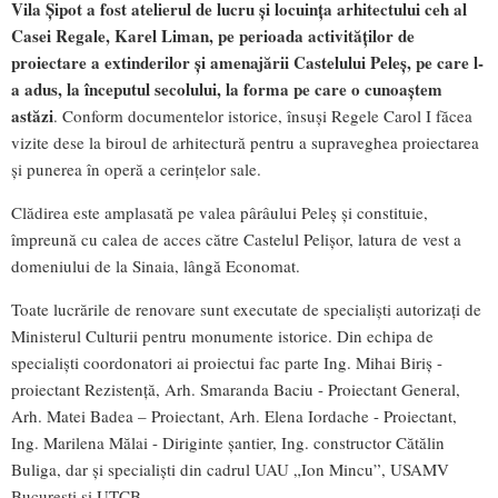
Vila Șipot a fost atelierul de lucru și locuința arhitectului ceh al
Casei Regale, Karel Liman, pe perioada activităților de
proiectare a extinderilor și amenajării Castelului Peleș, pe care l-
a adus, la începutul secolului, la forma pe care o cunoaștem
astăzi
. Conform documentelor istorice, însuși Regele Carol I făcea
vizite dese la biroul de arhitectură pentru a supraveghea proiectarea
și punerea în operă a cerințelor sale.
Clădirea este amplasată pe valea pârâului Peleș și constituie,
împreună cu calea de acces către Castelul Pelișor, latura de vest a
domeniului de la Sinaia, lângă Economat.
Toate lucrările de renovare sunt executate de specialiști autorizați de
Ministerul Culturii pentru monumente istorice. Din echipa de
specialiști coordonatori ai proiectui fac parte Ing. Mihai Biriș -
proiectant Rezistență, Arh. Smaranda Baciu - Proiectant General,
Arh. Matei Badea – Proiectant, Arh. Elena Iordache - Proiectant,
Ing. Marilena Mălai - Diriginte șantier, Ing. constructor Cătălin
Buliga, dar și specialiști din cadrul UAU „Ion Mincu”, USAMV
București și UTCB.