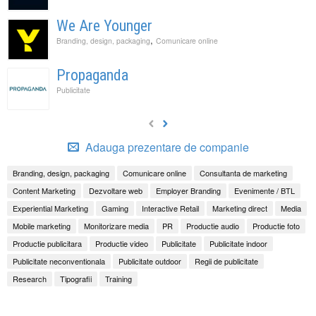
We Are Younger
,
Branding, design, packaging
Comunicare online
Propaganda
Publicitate
Adauga prezentare de companie
Branding, design, packaging
Comunicare online
Consultanta de marketing
Content Marketing
Dezvoltare web
Employer Branding
Evenimente / BTL
Experiential Marketing
Gaming
Interactive Retail
Marketing direct
Media
Mobile marketing
Monitorizare media
PR
Productie audio
Productie foto
Productie publicitara
Productie video
Publicitate
Publicitate indoor
Publicitate neconventionala
Publicitate outdoor
Regii de publicitate
Research
Tipografii
Training