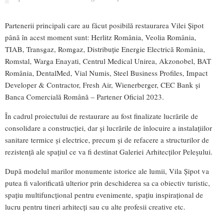
Partenerii principali care au făcut posibilă restaurarea Vilei Șipot
până în acest moment sunt: Herlitz România, Veolia România,
TIAB, Transgaz, Romgaz, Distribuție Energie Electrică România,
Romstal, Warga Enayati, Centrul Medical Unirea, Akzonobel, BAT
România, DentalMed, Vial Numis, Steel Business Profiles, Impact
Developer & Contractor, Fresh Air, Wienerberger, CEC Bank și
Banca Comercială Română – Partener Oficial 2023.
În cadrul proiectului de restaurare au fost finalizate lucrările de
consolidare a construcției, dar și lucrările de înlocuire a instalațiilor
sanitare termice și electrice, precum și de refacere a structurilor de
rezistență ale spațiul ce va fi destinat Galeriei Arhitecților Peleșului.
După modelul marilor monumente istorice ale lumii, Vila Șipot va
putea fi valorificată ulterior prin deschiderea sa ca obiectiv turistic,
spațiu multifuncțional pentru evenimente, spațiu inspirațional de
lucru pentru tineri arhitecți sau cu alte profesii creative etc.