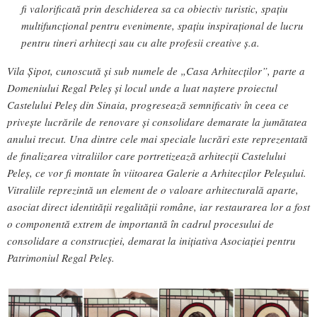
fi valorificată prin deschiderea sa ca obiectiv turistic, spațiu
multifuncțional pentru evenimente, spațiu inspirațional de lucru
pentru tineri arhitecți sau cu alte profesii creative ș.a.
Vila Șipot, cunoscută și sub numele de „Casa Arhitecților”, parte a
Domeniului Regal Peleș și locul unde a luat naștere proiectul
Castelului Peleș din Sinaia, progresează semnificativ în ceea ce
privește lucrările de renovare și consolidare demarate la jumătatea
anului trecut. Una dintre cele mai speciale lucrări este reprezentată
de finalizarea vitraliilor care portretizează arhitecții Castelului
Peleș, ce vor fi montate în viitoarea Galerie a Arhitecților Peleșului.
Vitraliile reprezintă un element de o valoare arhitecturală aparte,
asociat direct identității regalității române, iar restaurarea lor a fost
o componentă extrem de importantă în cadrul procesului de
consolidare a construcției, demarat la inițiativa Asociației pentru
Patrimoniul Regal Peleș.