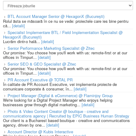
BTL Account Manager Senior @ HexagonX (București)
Rolul ăsta se măsoară în ce nu se vede: proiectele care ies bine pentru
că...
[detalii]
Specialist Implementare BTL / Field Implementation Specialist @
HexagonX (București)
Lucrăm dintr-o hală...
[detalii]
Senior Performance Marketing Specialist @ Zitec
Our promise: You choose how you'll work with us: remote-first or at our
offices in Timpuri...
[detalii]
Senior SEO & GEO Specialist @ Zitec
Our promise: You choose how you'll work with us: remote-first or at our
offices in Timpuri...
[detalii]
PR Account Executive @ TOTAL PR
În calitate de PR Account Executive, vei implementa proiecte de
comunicare corporate & consumer, în...
[detalii]
Project Manager (Digital & eCommerce) @ Flaminjoy Group
We're looking for a Digital Project Manager who enjoys helping
businesses grow through digital marketing...
[detalii]
Photo & Video Content Creator @ boutique - creative and
communications agency | Recruited by EPIC Business Human Strategy
Our client is a Bucharest based boutique - creative and communications
agency, driven by one...
[detalii]
Account Director @ Kubis Interactive