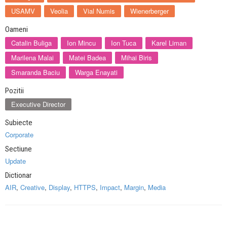
USAMV
Veolia
Vial Numis
Wienerberger
Oameni
Catalin Buliga
Ion Mincu
Ion Tuca
Karel Liman
Marilena Malai
Matei Badea
Mihai Biris
Smaranda Baciu
Warga Enayati
Pozitii
Executive Director
Subiecte
Corporate
Sectiune
Update
Dictionar
AIR
,
Creative
,
Display
,
HTTPS
,
Impact
,
Margin
,
Media