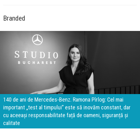
Branded
140 de ani de Mercedes-Benz. Ramona Pîrlog: Cel mai
important „test al timpului” este să inovăm constant, dar
cu aceeași responsabilitate față de oameni, siguranță și
calitate