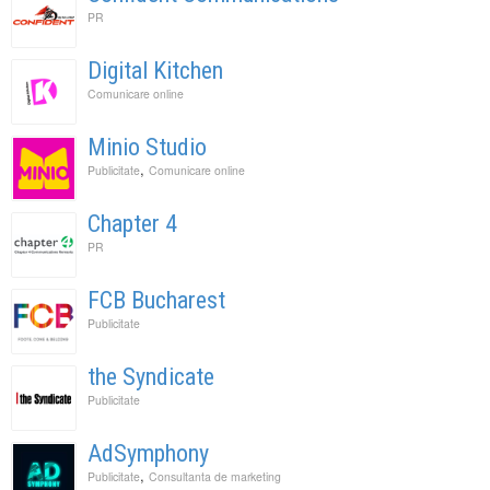
PR
Digital Kitchen
Comunicare online
Minio Studio
,
Publicitate
Comunicare online
Chapter 4
PR
FCB Bucharest
Publicitate
the Syndicate
Publicitate
AdSymphony
,
Publicitate
Consultanta de marketing