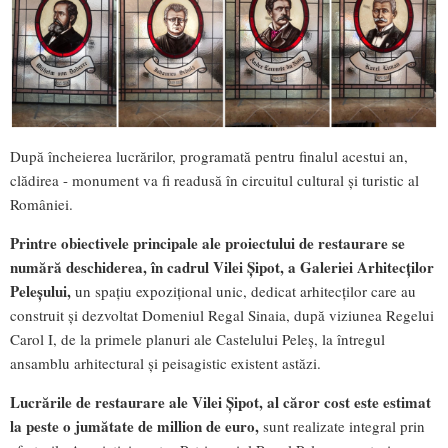
După încheierea lucrărilor, programată pentru finalul acestui an,
clădirea - monument va fi readusă în circuitul cultural și turistic al
României.
Printre obiectivele principale ale proiectului de restaurare se
numără deschiderea, în cadrul Vilei Șipot, a Galeriei Arhitecților
Peleșului,
un spațiu expozițional unic, dedicat arhitecților care au
construit și dezvoltat Domeniul Regal Sinaia, după viziunea Regelui
Carol I, de la primele planuri ale Castelului Peleș, la întregul
ansamblu arhitectural și peisagistic existent astăzi.
Lucrările de restaurare ale Vilei Șipot, al căror cost este estimat
la peste o jumătate de million de euro,
sunt realizate integral prin