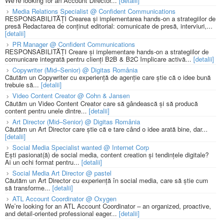
We’re looking for an Account Director...
[detalii]
Media Relations Specialist @ Confident Communications
RESPONSABILITĂȚI Crearea și implementarea hands-on a strategiilor de
presă Redactarea de conținut editorial: comunicate de presă, interviuri,...
[detalii]
PR Manager @ Confident Communications
RESPONSABILITĂȚI Creare și implementare hands-on a strategiilor de
comunicare integrată pentru clienți B2B & B2C Implicare activă...
[detalii]
Copywriter (Mid–Senior) @ Digitas România
Căutăm un Copywriter cu experiență de agenție care știe că o idee bună
trebuie să...
[detalii]
Video Content Creator @ Cohn & Jansen
Căutăm un Video Content Creator care să gândească și să producă
content pentru unele dintre...
[detalii]
Art Director (Mid–Senior) @ Digitas România
Căutăm un Art Director care știe că e tare când o idee arată bine, dar...
[detalii]
Social Media Specialist wanted @ Internet Corp
Ești pasionat(ă) de social media, content creation și tendințele digitale?
Ai un ochi format pentru...
[detalii]
Social Media Art Director @ pastel
Căutăm un Art Director cu experiență în social media, care să știe cum
să transforme...
[detalii]
ATL Account Coordinator @ Oxygen
We’re looking for an ATL Account Coordinator – an organized, proactive,
and detail-oriented professional eager...
[detalii]