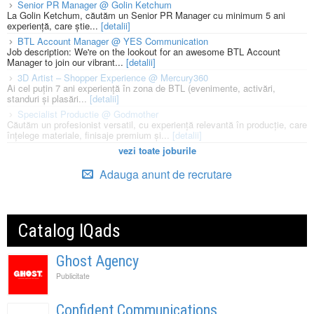
Senior PR Manager @ Golin Ketchum
La Golin Ketchum, căutăm un Senior PR Manager cu minimum 5 ani
experiență, care știe...
[detalii]
BTL Account Manager @ YES Communication
Job description: We're on the lookout for an awesome BTL Account
Manager to join our vibrant...
[detalii]
3D Artist – Shopper Experience @ Mercury360
Ai cel puțin 7 ani experiență în zona de BTL (evenimente, activări,
standuri și plasări...
[detalii]
Specialist Productie @ Godmother
Căutăm un profesionist versatil, cu experiență relevantă în producție, care
înțelege materiale, finisaje premium și...
[detalii]
vezi toate joburile
Adauga anunt de recrutare
Catalog IQads
Ghost Agency
Publicitate
Confident Communications