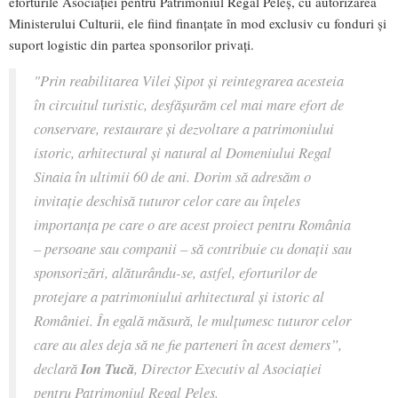
eforturile Asociației pentru Patrimoniul Regal Peleș, cu autorizarea
Ministerului Culturii, ele fiind finanțate în mod exclusiv cu fonduri și
suport logistic din partea sponsorilor privați.
"Prin reabilitarea Vilei Șipot și reintegrarea acesteia
în circuitul turistic, desfășurăm cel mai mare efort de
conservare, restaurare și dezvoltare a patrimoniului
istoric, arhitectural și natural al Domeniului Regal
Sinaia în ultimii 60 de ani. Dorim să adresăm o
invitație deschisă tuturor celor care au înțeles
importanța pe care o are acest proiect pentru România
– persoane sau companii – să contribuie cu donații sau
sponsorizări, alăturându-se, astfel, eforturilor de
protejare a patrimoniului arhitectural și istoric al
României. În egală măsură, le mulțumesc tuturor celor
care au ales deja să ne fie parteneri în acest demers”,
declară
Ion Tucă
, Director Executiv al Asociației
pentru Patrimoniul Regal Peleș.