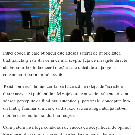
Într-o epocă în care publicul este adesea saturat de publicitatea
tradițională și este din ce în ce mai sceptic față de mesajele directe
ale brandurilor, influencerii oferă o cale unică de a ajunge la
consumatori într-un mod credibil.
Toată „puterea” influencerilor se bazează pe relația de încredere
dintre aceștia și publicul lor. Mesajele transmise de influenceri sunt
adesea percepute ca fiind mai autentice și personale, concepute într-
un limbaj familiar și menite să distreze sau să atragă atenția într-un
mod în care multe branduri nu reușesc.
Cum putem însă lega colaborări de succes cu acești lideri de opinie?
Răspunsul îl vei primi la primul masterclass intensiv dedicat