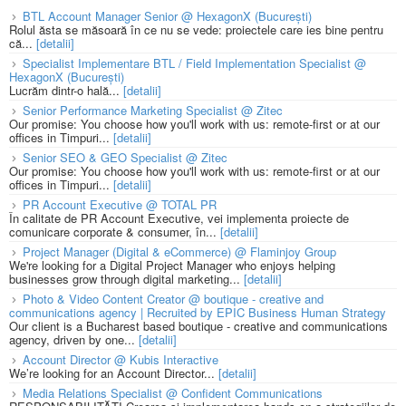
BTL Account Manager Senior @ HexagonX (București)
Rolul ăsta se măsoară în ce nu se vede: proiectele care ies bine pentru
că...
[detalii]
Specialist Implementare BTL / Field Implementation Specialist @
HexagonX (București)
Lucrăm dintr-o hală...
[detalii]
Senior Performance Marketing Specialist @ Zitec
Our promise: You choose how you'll work with us: remote-first or at our
offices in Timpuri...
[detalii]
Senior SEO & GEO Specialist @ Zitec
Our promise: You choose how you'll work with us: remote-first or at our
offices in Timpuri...
[detalii]
PR Account Executive @ TOTAL PR
În calitate de PR Account Executive, vei implementa proiecte de
comunicare corporate & consumer, în...
[detalii]
Project Manager (Digital & eCommerce) @ Flaminjoy Group
We're looking for a Digital Project Manager who enjoys helping
businesses grow through digital marketing...
[detalii]
Photo & Video Content Creator @ boutique - creative and
communications agency | Recruited by EPIC Business Human Strategy
Our client is a Bucharest based boutique - creative and communications
agency, driven by one...
[detalii]
Account Director @ Kubis Interactive
We’re looking for an Account Director...
[detalii]
Media Relations Specialist @ Confident Communications