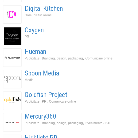
Digital Kitchen
Comunicare online
Oxygen
PR
Hueman
,
,
Publicitate
Branding, design, packaging
Comunicare online
Spoon Media
Media
Goldfish Project
,
,
Publicitate
PR
Comunicare online
Mercury360
,
,
Publicitate
Branding, design, packaging
Evenimente / BTL
Highlight PR