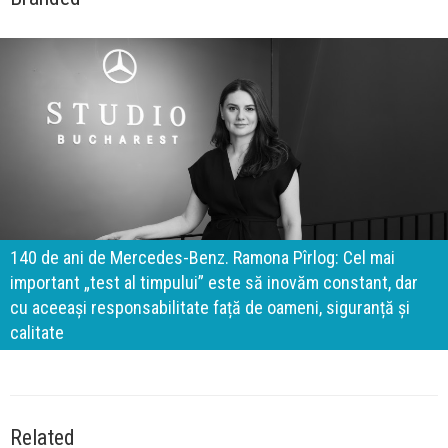
140 de ani de Mercedes-Benz. Ramona Pîrlog: Cel mai
important „test al timpului” este să inovăm constant, dar
cu aceeași responsabilitate față de oameni, siguranță și
calitate
Related