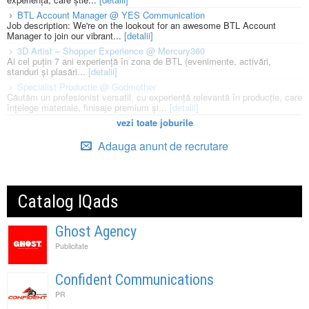
BTL Account Manager @ YES Communication
Job description: We're on the lookout for an awesome BTL Account
Manager to join our vibrant...
[detalii]
3D Artist – Shopper Experience @ Mercury360
Ai cel puțin 7 ani experiență în zona de BTL (evenimente, activări,
standuri și plasări...
[detalii]
Specialist Productie @ Godmother
Căutăm un profesionist versatil, cu experiență relevantă în producție, care
înțelege materiale, finisaje premium și...
[detalii]
vezi toate joburile
Adauga anunt de recrutare
Catalog IQads
Ghost Agency
Publicitate
Confident Communications
PR