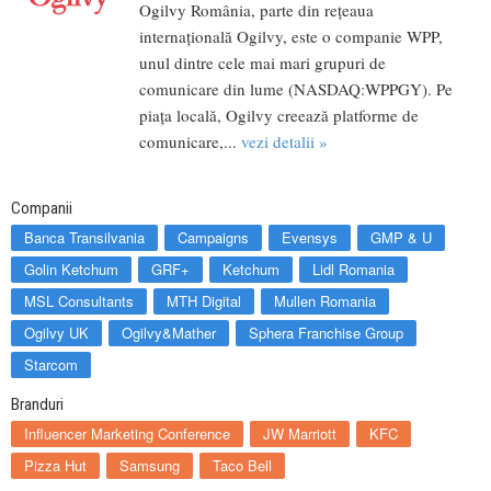
Ogilvy România, parte din rețeaua
internațională Ogilvy, este o companie WPP,
unul dintre cele mai mari grupuri de
comunicare din lume (NASDAQ:WPPGY). Pe
piața locală, Ogilvy creează platforme de
comunicare,...
vezi detalii »
Companii
Banca Transilvania
Campaigns
Evensys
GMP & U
Golin Ketchum
GRF+
Ketchum
Lidl Romania
MSL Consultants
MTH Digital
Mullen Romania
Ogilvy UK
Ogilvy&Mather
Sphera Franchise Group
Starcom
Branduri
Influencer Marketing Conference
JW Marriott
KFC
Pizza Hut
Samsung
Taco Bell