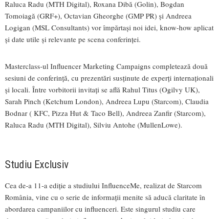
Raluca Radu (MTH Digital), Roxana Dibă (Golin), Bogdan
Tomoiagă (GRF+), Octavian Gheorghe (GMP PR) și Andreea
Logigan (MSL Consultants) vor împărtași noi idei, know-how aplicat
și date utile și relevante pe scena conferinței.
Masterclass-ul Influencer Marketing Campaigns completează două
sesiuni de conferință, cu prezentări susținute de experți internaționali
și locali. Între vorbitorii invitați se află Rahul Titus (Ogilvy UK),
Sarah Pinch (Ketchum London), Andreea Lupu (Starcom), Claudia
Bodnar ( KFC, Pizza Hut & Taco Bell), Andreea Zanfir (Starcom),
Raluca Radu (MTH Digital), Silviu Antohe (MullenLowe).
Studiu Exclusiv
Cea de-a 11-a ediție a studiului InfluenceMe, realizat de Starcom
România, vine cu o serie de informații menite să aducă claritate în
abordarea campaniilor cu influenceri. Este singurul studiu care