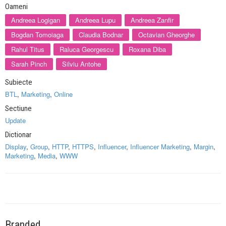
Oameni
Andreea Logigan
Andreea Lupu
Andreea Zanfir
Bogdan Tomoiaga
Claudia Bodnar
Octavian Gheorghe
Rahul Titus
Raluca Georgescu
Roxana Diba
Sarah Pinch
Silviu Antohe
Subiecte
BTL
,
Marketing
,
Online
Sectiune
Update
Dictionar
Display
,
Group
,
HTTP
,
HTTPS
,
Influencer
,
Influencer Marketing
,
Margin
,
Marketing
,
Media
,
WWW
Branded