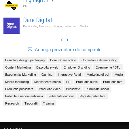
PR
Dare Digital
,
,
Publicitate
Branding, design, packaging
Media
Adauga prezentare de companie
Branding, design, packaging
Comunicare online
Consultanta de marketing
Content Marketing
Dezvoltare web
Employer Branding
Evenimente / BTL
Experiential Marketing
Gaming
Interactive Retail
Marketing direct
Media
Mobile marketing
Monitorizare media
PR
Productie audio
Productie foto
Productie publicitara
Productie video
Publicitate
Publicitate indoor
Publicitate neconventionala
Publicitate outdoor
Regii de publicitate
Research
Tipografii
Training