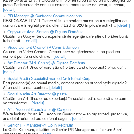
RESPONSABILITĂȚI Crearea și implementarea hands-on a strategiilor de
presă Redactarea de conținut editorial: comunicate de presă, interviuri,...
[detalii]
PR Manager @ Confident Communications
RESPONSABILITĂȚI Creare și implementare hands-on a strategiilor de
comunicare integrată pentru clienți B2B & B2C Implicare activă...
[detalii]
Copywriter (Mid–Senior) @ Digitas România
Căutăm un Copywriter cu experiență de agenție care știe că o idee bună
trebuie să...
[detalii]
Video Content Creator @ Cohn & Jansen
Căutăm un Video Content Creator care să gândească și să producă
content pentru unele dintre...
[detalii]
Art Director (Mid–Senior) @ Digitas România
Căutăm un Art Director care știe că e tare când o idee arată bine, dar...
[detalii]
Social Media Specialist wanted @ Internet Corp
Ești pasionat(ă) de social media, content creation și tendințele digitale?
Ai un ochi format pentru...
[detalii]
Social Media Art Director @ pastel
Căutăm un Art Director cu experiență în social media, care să știe cum
să transforme...
[detalii]
ATL Account Coordinator @ Oxygen
We’re looking for an ATL Account Coordinator – an organized, proactive,
and detail-oriented professional eager...
[detalii]
Senior PR Manager @ Golin Ketchum
La Golin Ketchum, căutăm un Senior PR Manager cu minimum 5 ani
experiență, care știe...
[detalii]