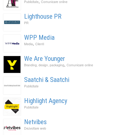
,
Publicitate
Comunicare online
Lighthouse PR
PR
WPP Media
,
Media
Clienti
We Are Younger
,
Branding, design, packaging
Comunicare online
Saatchi & Saatchi
Publicitate
Highlight Agency
Publicitate
Netvibes
Dezvoltare web