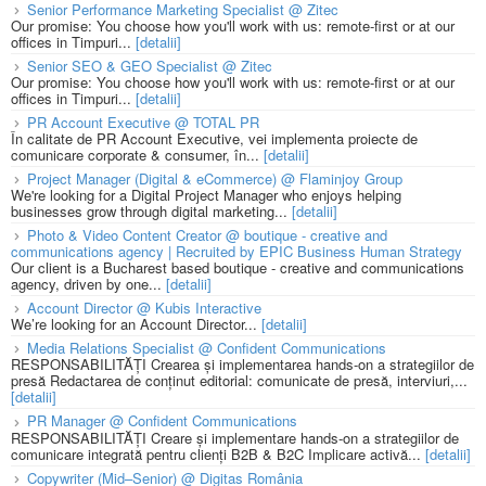
Senior Performance Marketing Specialist @ Zitec
Our promise: You choose how you'll work with us: remote-first or at our
offices in Timpuri...
[detalii]
Senior SEO & GEO Specialist @ Zitec
Our promise: You choose how you'll work with us: remote-first or at our
offices in Timpuri...
[detalii]
PR Account Executive @ TOTAL PR
În calitate de PR Account Executive, vei implementa proiecte de
comunicare corporate & consumer, în...
[detalii]
Project Manager (Digital & eCommerce) @ Flaminjoy Group
We're looking for a Digital Project Manager who enjoys helping
businesses grow through digital marketing...
[detalii]
Photo & Video Content Creator @ boutique - creative and
communications agency | Recruited by EPIC Business Human Strategy
Our client is a Bucharest based boutique - creative and communications
agency, driven by one...
[detalii]
Account Director @ Kubis Interactive
We’re looking for an Account Director...
[detalii]
Media Relations Specialist @ Confident Communications
RESPONSABILITĂȚI Crearea și implementarea hands-on a strategiilor de
presă Redactarea de conținut editorial: comunicate de presă, interviuri,...
[detalii]
PR Manager @ Confident Communications
RESPONSABILITĂȚI Creare și implementare hands-on a strategiilor de
comunicare integrată pentru clienți B2B & B2C Implicare activă...
[detalii]
Copywriter (Mid–Senior) @ Digitas România