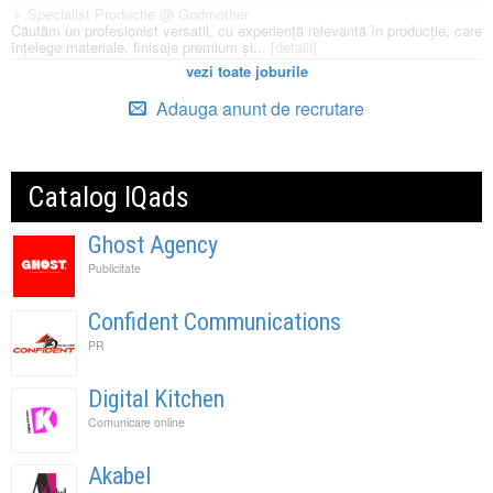
Specialist Productie @ Godmother
Căutăm un profesionist versatil, cu experiență relevantă în producție, care
înțelege materiale, finisaje premium și...
[detalii]
vezi toate joburile
Adauga anunt de recrutare
Catalog IQads
Ghost Agency
Publicitate
Confident Communications
PR
Digital Kitchen
Comunicare online
Akabel