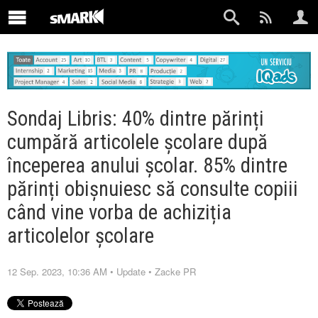
Sondaj Libris: 40% dintre părinți
cumpără articolele școlare după
începerea anului școlar. 85% dintre
părinți obișnuiesc să consulte copiii
când vine vorba de achiziția
articolelor școlare
12 Sep. 2023, 10:36 AM
•
Update
•
Zacke PR