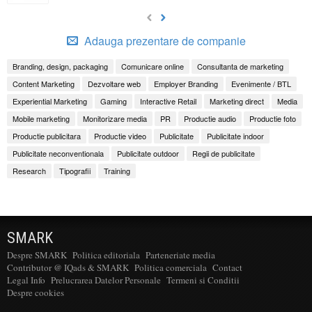
Adauga prezentare de companie
Branding, design, packaging
Comunicare online
Consultanta de marketing
Content Marketing
Dezvoltare web
Employer Branding
Evenimente / BTL
Experiential Marketing
Gaming
Interactive Retail
Marketing direct
Media
Mobile marketing
Monitorizare media
PR
Productie audio
Productie foto
Productie publicitara
Productie video
Publicitate
Publicitate indoor
Publicitate neconventionala
Publicitate outdoor
Regii de publicitate
Research
Tipografii
Training
SMARK
Despre SMARK
Politica editoriala
Parteneriate media
Contributor @ IQads & SMARK
Politica comerciala
Contact
Legal Info
Prelucrarea Datelor Personale
Termeni si Conditii
Despre cookies