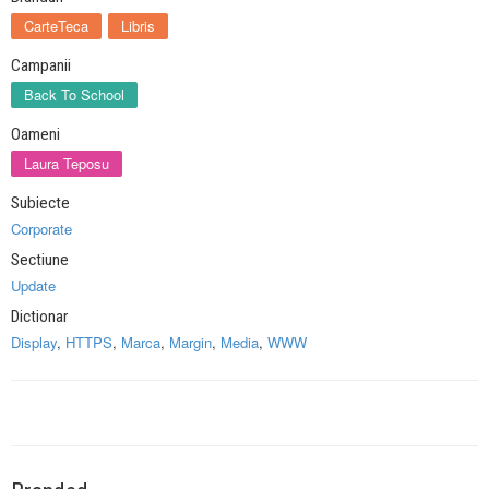
CarteTeca
Libris
Campanii
Back To School
Oameni
Laura Teposu
Subiecte
Corporate
Sectiune
Update
Dictionar
Display
,
HTTPS
,
Marca
,
Margin
,
Media
,
WWW