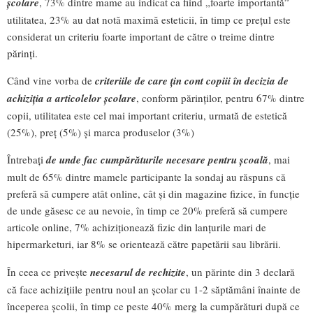
școlare
, 73% dintre mame au indicat ca fiind „foarte importantă”
utilitatea, 23% au dat notă maximă esteticii, în timp ce prețul este
considerat un criteriu foarte important de către o treime dintre
părinți.
Când vine vorba de
criteriile de care țin cont copiii în decizia de
achiziția a articolelor școlare
, conform părinților, pentru 67% dintre
copii, utilitatea este cel mai important criteriu, urmată de estetică
(25%), preț (5%) și marca produselor (3%)
Întrebați
de unde fac cumpărăturile necesare pentru școală
, mai
mult de 65% dintre mamele participante la sondaj au răspuns că
preferă să cumpere atât online, cât și din magazine fizice, în funcție
de unde găsesc ce au nevoie, în timp ce 20% preferă să cumpere
articole online, 7% achiziționează fizic din lanțurile mari de
hipermarketuri, iar 8% se orientează către papetării sau librării.
În ceea ce privește
necesarul de rechizite
, un părinte din 3 declară
că face achizițiile pentru noul an școlar cu 1-2 săptămâni înainte de
începerea școlii, în timp ce peste 40% merg la cumpărături după ce