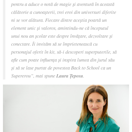
pentru a aduce o notă de magie și aventură în această
călătorie a cunoașterii, trei eroi din universuri diferite
ni se vor alătura. Fiecare dintre aceștia poartă un
element unic și valoros, amintindu-ne că începutul
unui nou an școlar este despre învățare, dezvoltare și
conectare. Îi invităm să se împrietenească cu
personajul oferit în kit, să-i descoperi superputerile, să
afle cum poate influența și inspira lumea din jurul său
și să se lase purtat de povestea Back to School ca un
Supererou”
, mai spune
Laura Țeposu
.