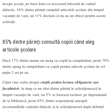
începe școala, pe baza listei cu necesarul întocmit de cadrul
didactic. 16% dintre părinți cumpără articolele școlare din timpul
vacanței de vară, iar 11% declară că nu au un obicei pentru aceste
achiziții.
85% dintre părinți consultă copiii când aleg
articole școlare
Dacă 17% dintre mame nu merg cu copiii la cumpărături, peste 70%
dintre ajung la cumpărături cu copiii pentru articole școlare de cel
puțin 2 ori pe an.
Când vine vorba despre
cărțile pentru lectura obligatorie sau
facultativă
, în timp ce un sfert dintre părinți le achiziționează în
timpul vacanței de vară, iar 5% se bazează exclusiv pe împrumutul
de la bibliotecă, peste 65% dintre respondenți așteaptă
recomandările cadrului didactic și le achiziționează după debutul