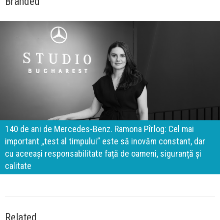
Branded
140 de ani de Mercedes-Benz. Ramona Pîrlog: Cel mai
important „test al timpului” este să inovăm constant, dar
cu aceeași responsabilitate față de oameni, siguranță și
calitate
Related