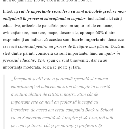
Întrebați
cât de importante consideră că sunt articolele școlare non-
obligatorii în procesul educațional al copiilor
, incluzând aici cărți
educative, articole de papetărie precum suporturi de creioane,
evidențiatoare, markere, mape, dosare etc, aproape 60% dintre
foarte importante
respondenți au indicat că acestea sunt
, deoarece
creează contextul pentru un proces de învățare mai plăcut
. Dacă un
sfert dintre părinți consideră că sunt importante, fiind un
ajutor în
procesul educativ
, 12% spun că sunt binevenite, dar că au
importanță moderată, adică se poate și fără.
„Începutul școlii este o perioadă specială și suntem
entuziasmați să aducem un strop de magie în această
aventură alături de cititorii noștri. Știm cât de
important este ca noul an școlar să înceapă cu
încredere, de aceea am creat campania Back to School
ca un Supererou menită să-i inspire și să-i susțină atât
pe copii și tineri, cât și pe părinți și profesori. Și