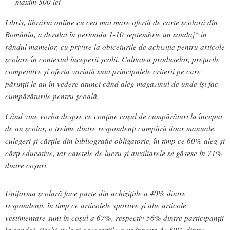
maxim 500 lei
Libris, librăria online cu cea mai mare ofertă de carte școlară din
România, a derulat în perioada 1-10 septembrie un sondaj* în
rândul mamelor, cu privire la obiceiurile de achiziție pentru articole
școlare în contextul începerii școlii. Calitatea produselor, prețurile
competitive și oferta variată sunt principalele criterii pe care
părinții le au în vedere atunci când aleg magazinul de unde își fac
cumpărăturile pentru școală.
Când vine vorba despre ce conține coșul de cumpărături la început
de an școlar, o treime dintre respondenți cumpără doar manuale,
culegeri și cărțile din bibliografie obligatorie, în timp ce 60% aleg și
cărți educative, iar caietele de lucru și auxiliarele se găsesc în 71%
dintre coșuri.
Uniforma școlară face parte din achizițiile a 40% dintre
respondenți, în timp ce articolele sportive și alte articole
vestimentare sunt în coșul a 67%, respectiv 56% dintre participanții