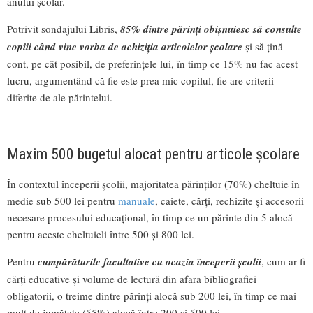
anului școlar.
Potrivit sondajului Libris,
85% dintre părinți obișnuiesc să consulte
copiii când vine vorba de achiziția articolelor școlare
și să țină
cont, pe cât posibil, de preferințele lui, în timp ce 15% nu fac acest
lucru, argumentând că fie este prea mic copilul, fie are criterii
diferite de ale părintelui.
Maxim 500 bugetul alocat pentru articole școlare
În contextul începerii școlii, majoritatea părinților (70%) cheltuie în
medie sub 500 lei pentru
manuale
, caiete, cărți, rechizite și accesorii
necesare procesului educațional, în timp ce un părinte din 5 alocă
pentru aceste cheltuieli între 500 și 800 lei.
Pentru
cumpărăturile facultative cu ocazia începerii școlii
, cum ar fi
cărți educative și volume de lectură din afara bibliografiei
obligatorii, o treime dintre părinți alocă sub 200 lei, în timp ce mai
mult de jumătate (55%) alocă între 200 și 500 lei.