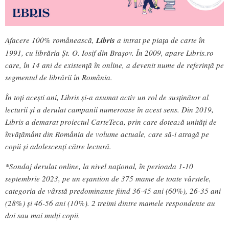
Afacere 100% românească,
Libris
a intrat pe piața de carte în
1991, cu librăria Șt. O. Iosif din Brașov. În 2009, apare Libris.ro
care, în 14 ani de existență în online, a devenit nume de referință pe
segmentul de librării în România.
În toți acești ani, Libris și-a asumat activ un rol de susținător al
lecturii și a derulat campanii numeroase în acest sens. Din 2019,
Libris a demarat proiectul CarteTeca, prin care dotează unități de
învățământ din România de volume actuale, care să-i atragă pe
copii și adolescenți către lectură.
*Sondaj derulat online, la nivel național, în perioada 1-10
septembrie 2023, pe un eșantion de 375 mame de toate vârstele,
categoria de vârstă predominante fiind 36-45 ani (60%), 26-35 ani
(28%) și 46-56 ani (10%). 2 treimi dintre mamele respondente au
doi sau mai mulți copii.