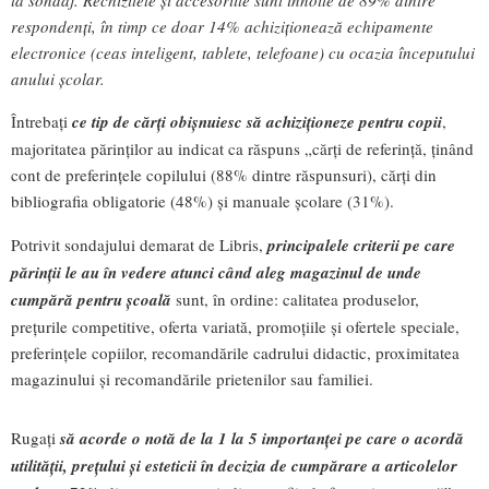
la sondaj. Rechizitele și accesoriile sunt înnoite de 89% dintre
respondenți, în timp ce doar 14% achiziționează echipamente
electronice (ceas inteligent, tablete, telefoane) cu ocazia începutului
anului școlar.
Întrebați
ce tip de cărți obișnuiesc să achiziționeze pentru copii
,
majoritatea părinților au indicat ca răspuns „cărți de referință, ținând
cont de preferințele copilului (88% dintre răspunsuri), cărți din
bibliografia obligatorie (48%) și manuale școlare (31%).
Potrivit sondajului demarat de Libris,
principalele criterii pe care
părinții le au în vedere atunci când aleg magazinul de unde
cumpără pentru școală
sunt, în ordine: calitatea produselor,
prețurile competitive, oferta variată, promoțiile și ofertele speciale,
preferințele copiilor, recomandările cadrului didactic, proximitatea
magazinului și recomandările prietenilor sau familiei.
Rugați
să acorde o notă de la 1 la 5 importanței pe care o acordă
utilității, prețului și esteticii în decizia de cumpărare a articolelor