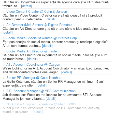
Căutăm un Copywriter cu experiență de agenție care știe că o idee bună
trebuie să...
[detalii]
Video Content Creator @ Cohn & Jansen
Căutăm un Video Content Creator care să gândească și să producă
content pentru unele dintre...
[detalii]
Art Director (Mid–Senior) @ Digitas România
Căutăm un Art Director care știe că e tare când o idee arată bine, dar...
[detalii]
Social Media Specialist wanted @ Internet Corp
Ești pasionat(ă) de social media, content creation și tendințele digitale?
Ai un ochi format pentru...
[detalii]
Social Media Art Director @ pastel
Căutăm un Art Director cu experiență în social media, care să știe cum
să transforme...
[detalii]
ATL Account Coordinator @ Oxygen
We’re looking for an ATL Account Coordinator – an organized, proactive,
and detail-oriented professional eager...
[detalii]
Senior PR Manager @ Golin Ketchum
La Golin Ketchum, căutăm un Senior PR Manager cu minimum 5 ani
experiență, care știe...
[detalii]
BTL Account Manager @ YES Communication
Job description: We're on the lookout for an awesome BTL Account
Manager to join our vibrant...
[detalii]
3D Artist – Shopper Experience @ Mercury360
Ai cel puțin 7 ani experiență în zona de BTL (evenimente, activări,
standuri și plasări...
[detalii]