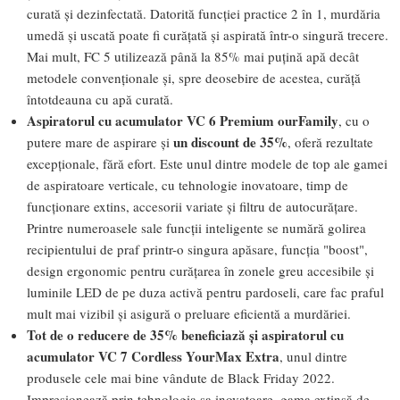
curată și dezinfectată. Datorită funcției practice 2 în 1, murdăria
umedă și uscată poate fi curățată și aspirată într-o singură trecere.
Mai mult, FC 5 utilizează până la 85% mai puțină apă decât
metodele convenționale și, spre deosebire de acestea, curăță
întotdeauna cu apă curată.
Aspiratorul cu acumulator VC 6 Premium ourFamily
, cu o
un discount de 35%
putere mare de aspirare și
, oferă rezultate
excepționale, fără efort. Este unul dintre modele de top ale gamei
de aspiratoare verticale, cu tehnologie inovatoare, timp de
funcționare extins, accesorii variate și filtru de autocurățare.
Printre numeroasele sale funcții inteligente se numără golirea
recipientului de praf printr-o singura apăsare, funcția "boost",
design ergonomic pentru curățarea în zonele greu accesibile și
luminile LED de pe duza activă pentru pardoseli, care fac praful
mult mai vizibil și asigură o preluare eficientă a murdăriei.
Tot de o reducere de 35% beneficiază și aspiratorul cu
acumulator VC 7 Cordless YourMax Extra
, unul dintre
produsele cele mai bine vândute de Black Friday 2022.
Impresionează prin tehnologia sa inovatoare, gama extinsă de