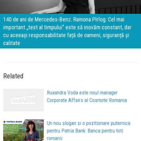
140 de ani de Mercedes-Benz. Ramona Pîrlog: Cel mai
important „test al timpului” este să inovăm constant, dar
cu aceeași responsabilitate față de oameni, siguranță și
calitate
Related
Ruxandra Voda este noul manager
Corporate Affairs al Cosmote Romania
Un nou slogan si o pozitionare puternica
pentru Patria Bank: Banca pentru toti
romanii