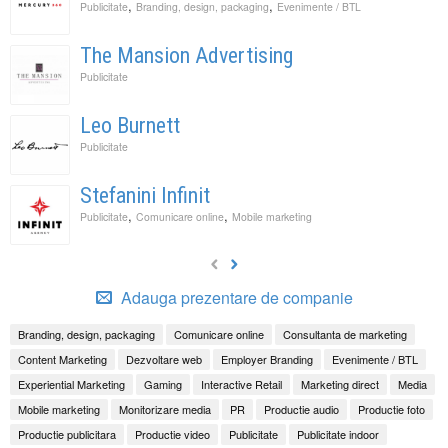
,
,
Publicitate
Branding, design, packaging
Evenimente / BTL
The Mansion Advertising
Publicitate
Leo Burnett
Publicitate
Stefanini Infinit
,
,
Publicitate
Comunicare online
Mobile marketing
Adauga prezentare de companie
Branding, design, packaging
Comunicare online
Consultanta de marketing
Content Marketing
Dezvoltare web
Employer Branding
Evenimente / BTL
Experiential Marketing
Gaming
Interactive Retail
Marketing direct
Media
Mobile marketing
Monitorizare media
PR
Productie audio
Productie foto
Productie publicitara
Productie video
Publicitate
Publicitate indoor