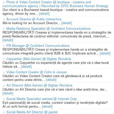
Photo & Video Content Creator @ boutique - creative and
communications agency | Recruited by EPIC Business Human Strategy
Our client is a Bucharest based boutique - creative and communications
agency, driven by one...
[detalii]
Account Director @ Kubis Interactive
We’re looking for an Account Director...
[detalii]
Media Relations Specialist @ Confident Communications
RESPONSABILITĂȚI Crearea și implementarea hands-on a strategiilor de
presă Redactarea de conținut editorial: comunicate de presă, interviuri,...
[detalii]
PR Manager @ Confident Communications
RESPONSABILITĂȚI Creare și implementare hands-on a strategiilor de
comunicare integrată pentru clienți B2B & B2C Implicare activă...
[detalii]
Copywriter (Mid–Senior) @ Digitas România
Căutăm un Copywriter cu experiență de agenție care știe că o idee bună
trebuie să...
[detalii]
Video Content Creator @ Cohn & Jansen
Căutăm un Video Content Creator care să gândească și să producă
content pentru unele dintre...
[detalii]
Art Director (Mid–Senior) @ Digitas România
Căutăm un Art Director care știe că e tare când o idee arată bine, dar...
[detalii]
Social Media Specialist wanted @ Internet Corp
Ești pasionat(ă) de social media, content creation și tendințele digitale?
Ai un ochi format pentru...
[detalii]
Social Media Art Director @ pastel