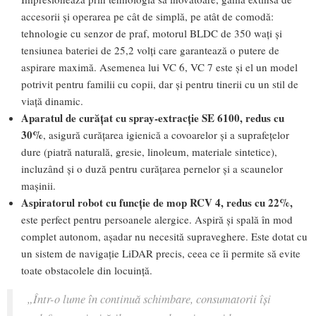
accesorii și operarea pe cât de simplă, pe atât de comodă:
tehnologie cu senzor de praf, motorul BLDC de 350 wați și
tensiunea bateriei de 25,2 volți care garantează o putere de
aspirare maximă. Asemenea lui VC 6, VC 7 este și el un model
potrivit pentru familii cu copii, dar și pentru tinerii cu un stil de
viață dinamic.
Aparatul de curățat cu spray-extracție SE 6100, redus cu
30%
, asigură curățarea igienică a covoarelor și a suprafețelor
dure (piatră naturală, gresie, linoleum, materiale sintetice),
incluzând și o duză pentru curățarea pernelor și a scaunelor
mașinii.
Aspiratorul robot cu funcție de mop RCV 4, redus cu 22%,
este perfect pentru persoanele alergice. Aspiră și spală în mod
complet autonom, așadar nu necesită supraveghere. Este dotat cu
un sistem de navigație LiDAR precis, ceea ce îi permite să evite
toate obstacolele din locuință.
„
Într-o lume în continuă schimbare, consumatorii își