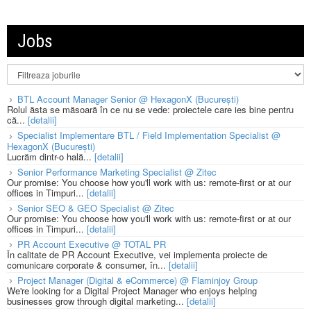
Jobs
BTL Account Manager Senior @ HexagonX (București)
Rolul ăsta se măsoară în ce nu se vede: proiectele care ies bine pentru
că...
[detalii]
Specialist Implementare BTL / Field Implementation Specialist @
HexagonX (București)
Lucrăm dintr-o hală...
[detalii]
Senior Performance Marketing Specialist @ Zitec
Our promise: You choose how you'll work with us: remote-first or at our
offices in Timpuri...
[detalii]
Senior SEO & GEO Specialist @ Zitec
Our promise: You choose how you'll work with us: remote-first or at our
offices in Timpuri...
[detalii]
PR Account Executive @ TOTAL PR
În calitate de PR Account Executive, vei implementa proiecte de
comunicare corporate & consumer, în...
[detalii]
Project Manager (Digital & eCommerce) @ Flaminjoy Group
We're looking for a Digital Project Manager who enjoys helping
businesses grow through digital marketing...
[detalii]