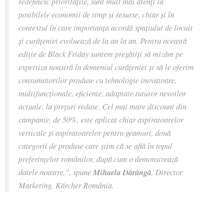
redefinesc prioritățile, sunt mult mai atenți la
posibilele economii de timp și resurse, chiar și în
contextul în care importanța acordă spațiului de locuit
și curățeniei evoluează de la an la an. Pentru această
ediție de Black Friday suntem pregătiți să mizăm pe
expertiza noastră în domeniul curățeniei și să le oferim
consumatorilor produse cu tehnologie inovatoare,
multifuncționale, eficiente, adaptate tuturor nevoilor
actuale, la prețuri reduse. Cel mai mare discount din
campanie, de 50%, este aplicat chiar aspiratoarelor
verticale și aspiratoarelor pentru geamuri, două
categorii de produse care știm că se află în topul
preferințelor românilor, după cum o demonstrează
datele noastre.”,
spune
Mihaela Dărângă
, Director
Marketing, Kärcher România.