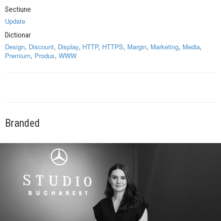
Sectiune
Update
Dictionar
Design
,
Discount
,
Display
,
HTTP
,
HTTPS
,
Margin
,
Marketing
,
Media
,
Premium
,
Produs
,
WWW
Branded