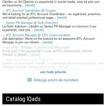
Căutăm un Art Director cu experiență în social media, care să știe cum
să transforme...
[detalii]
ATL Account Coordinator @ Oxygen
We’re looking for an ATL Account Coordinator – an organized, proactive,
and detail-oriented professional eager...
[detalii]
Senior PR Manager @ Golin Ketchum
La Golin Ketchum, căutăm un Senior PR Manager cu minimum 5 ani
experiență, care știe...
[detalii]
BTL Account Manager @ YES Communication
Job description: We're on the lookout for an awesome BTL Account
Manager to join our vibrant...
[detalii]
3D Artist – Shopper Experience @ Mercury360
Ai cel puțin 7 ani experiență în zona de BTL (evenimente, activări,
standuri și plasări...
[detalii]
Specialist Productie @ Godmother
Căutăm un profesionist versatil, cu experiență relevantă în producție, care
înțelege materiale, finisaje premium și...
[detalii]
vezi toate joburile
Adauga anunt de recrutare
Catalog IQads