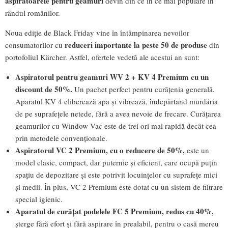
aspiratoarele pentru geamuri
devin din ce în ce mai populare în
rândul românilor.
Noua ediție de Black Friday vine în întâmpinarea nevoilor
reduceri importante la peste 50 de produse
consumatorilor cu
din
portofoliul Kärcher. Astfel, ofertele vedetă ale acestui an sunt:
Aspiratorul pentru geamuri WV 2 + KV 4 Premium cu un
discount de 50%
.
Un pachet perfect pentru curățenia generală.
Aparatul KV 4 eliberează apa și vibrează, îndepărtand murdăria
de pe suprafețele netede, fără a avea nevoie de frecare. Curățarea
geamurilor cu Window Vac este de trei ori mai rapidă decât cea
prin metodele convenționale.
Aspiratorul VC 2 Premium, cu o reducere de 50%,
este un
model clasic, compact, dar puternic și eficient, care ocupă puțin
spațiu de depozitare și este potrivit locuințelor cu suprafețe mici
și medii. În plus, VC 2 Premium este dotat cu un sistem de filtrare
special igienic.
Aparatul de curățat podelele FC 5 Premium, redus cu 40%,
șterge fără efort și fără aspirare în prealabil, pentru o casă mereu