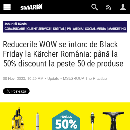
Reducerile WOW se întorc de Black
Friday la Kärcher România: până la
50% discount la peste 50 de produse
08 Nov. 2023, 10:29 AM
•
Update
•
MSLGROUP The Practice