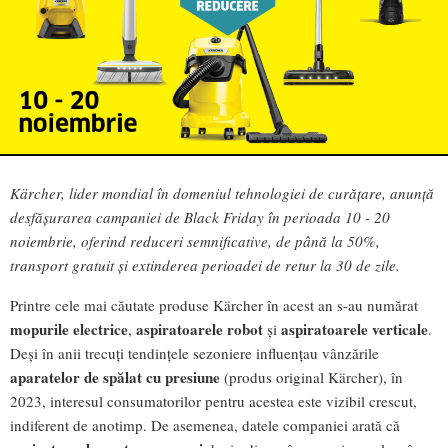
Kärcher, lider mondial în domeniul tehnologiei de curățare, anunță
desfășurarea campaniei de Black Friday în perioada 10 - 20
noiembrie, oferind reduceri semnificative, de până la 50%,
transport gratuit și extinderea perioadei de retur la 30 de zile.
Printre cele mai căutate produse Kärcher în acest an s-au numărat
mopurile electrice
aspiratoarele robot
aspiratoarele verticale
,
și
.
Deși în anii trecuți tendințele sezoniere influențau vânzările
aparatelor de spălat cu presiune
(produs original Kärcher), în
2023, interesul consumatorilor pentru acestea este vizibil crescut,
indiferent de anotimp. De asemenea, datele companiei arată că