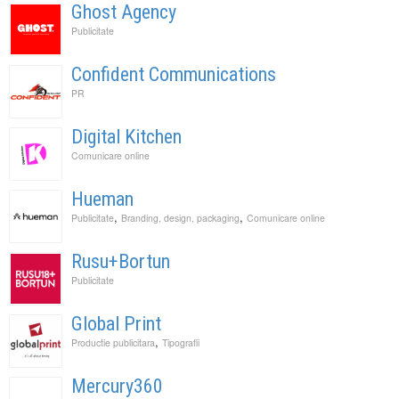
Ghost Agency
Publicitate
Confident Communications
PR
Digital Kitchen
Comunicare online
Hueman
,
,
Publicitate
Branding, design, packaging
Comunicare online
Rusu+Bortun
Publicitate
Global Print
,
Productie publicitara
Tipografii
Mercury360