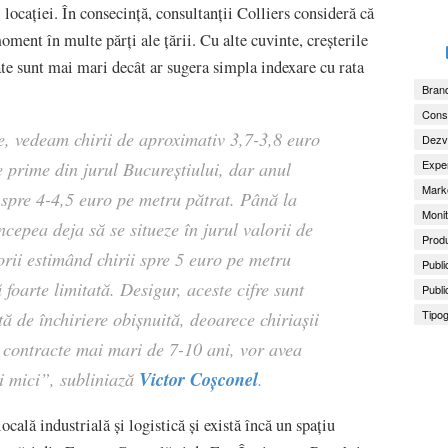
l locației. În consecință, consultanții Colliers consideră că
moment în multe părți ale țării. Cu alte cuvinte, creșterile
tate sunt mai mari decât ar sugera simpla indexare cu rata
Brand
Consu
, vedeam chirii de aproximativ 3,7-3,8 euro
Dezv
Exper
e prime din jurul Bucureștiului, dar anul
Marke
ă spre 4-4,5 euro pe metru pătrat. Până la
Monit
cepea deja să se situeze în jurul valorii de
Produ
orii estimând chirii spre 5 euro pe metru
Publi
 foarte limitată. Desigur, aceste cifre sunt
Publi
Tipog
ă de închiriere obișnuită, deoarece chiriașii
 contracte mai mari de 7-10 ani, vor avea
Victor Coșconel
ai mici”, subliniază
.
cală industrială și logistică și există încă un spațiu