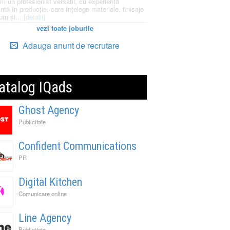
m un profesionist versatil, cu experiență
ntă în producție, care înțelege materiale, finisaje
um și...
[detalii]
vezi toate joburile
Adauga anunt de recrutare
atalog IQads
Ghost Agency
Publicitate
Confident Communications
PR
Digital Kitchen
Comunicare online
Line Agency
Publicitate