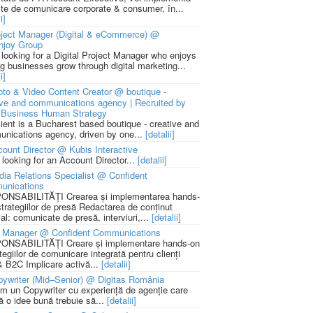
cte de comunicare corporate & consumer, în...
i]
ject Manager (Digital & eCommerce) @
njoy Group
 looking for a Digital Project Manager who enjoys
ng businesses grow through digital marketing...
i]
to & Video Content Creator @ boutique -
ive and communications agency | Recruited by
Business Human Strategy
lient is a Bucharest based boutique - creative and
nications agency, driven by one...
[detalii]
ount Director @ Kubis Interactive
 looking for an Account Director...
[detalii]
ia Relations Specialist @ Confident
unications
NSABILITĂȚI Crearea și implementarea hands-
strategiilor de presă Redactarea de conținut
ial: comunicate de presă, interviuri,...
[detalii]
 Manager @ Confident Communications
NSABILITĂȚI Creare și implementare hands-on
tegiilor de comunicare integrată pentru clienți
 B2C Implicare activă...
[detalii]
ywriter (Mid–Senior) @ Digitas România
m un Copywriter cu experiență de agenție care
ă o idee bună trebuie să...
[detalii]