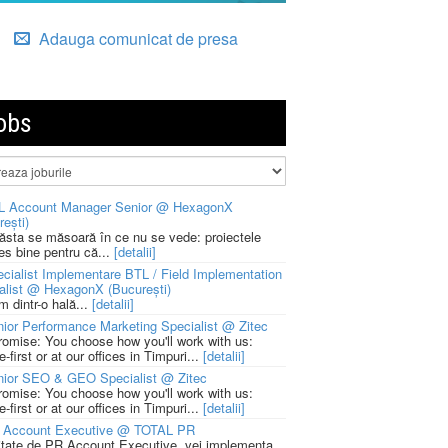
Adauga comunicat de presa
obs
L Account Manager Senior @ HexagonX
rești)
 ăsta se măsoară în ce nu se vede: proiectele
ies bine pentru că...
[detalii]
cialist Implementare BTL / Field Implementation
alist @ HexagonX (București)
m dintr-o hală...
[detalii]
ior Performance Marketing Specialist @ Zitec
romise: You choose how you'll work with us:
-first or at our offices in Timpuri...
[detalii]
nior SEO & GEO Specialist @ Zitec
romise: You choose how you'll work with us:
-first or at our offices in Timpuri...
[detalii]
 Account Executive @ TOTAL PR
litate de PR Account Executive, vei implementa