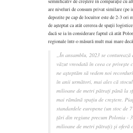
semnificativ de creștere în comparație cu al
are niveluri de consum privat similare (pe i
depozite pe cap de locuitor este de 2-3 ori 
de așteptat ca atât cererea de spații logistic
dacă se ia în considerare faptul că atât Polo
regionale într-o măsură mult mai mare dec
„În ansamblu, 2023 se conturează 
văzut vreodată în ceea ce privește 
ne așteptăm să vedem noi recorduri 
în anii următori, mai ales că stocu
milioane de metri pătrați până la sf
mai rămână spațiu de creștere. Piaț
standardele europene (un stoc de 7 
țări din regiune precum Polonia - 3
milioane de metri pătrați) și oferă 