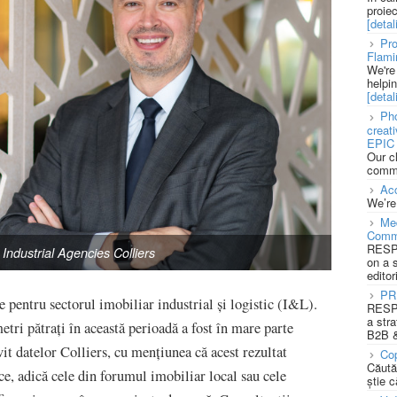
proie
[detali
Pro
Flami
We're
helpi
[detali
Pho
creat
EPIC 
Our c
commu
Acc
We’re
Med
Comm
RESPO
Industrial Agencies Colliers
on a 
editor
PR
e pentru sectorul imobiliar industrial și logistic (I&L).
RESPO
a stra
etri pătrați în această perioadă a fost în mare parte
B2B &
it datelor Colliers, cu mențiunea că acest rezultat
Cop
Căută
ce, adică cele din forumul imobiliar local sau cele
știe c