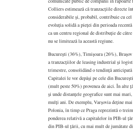
comunicate public de companii în rapoarte f
Colliers estimează că tranzacțiile directe înt
considerabile și, probabil, contribuie cu cel
evoluția solidă a pieței din perioada recent
ca un centru regional de distribuție de cătr
nu se limitează la această regiune.
București (36%), Timișoara (26%), Brașov 
a tranzacțiilor de leasing industrial și log
trimestre, consolidând o tendință anticipată 
Capitalei le vor depăși pe cele din Bucureșt
(mult peste 50%) provenea de aici. În alte ț
și unde distanțele geografice sunt mai mari
mulți ani. De exemplu, Varșovia deține mai 
Polonia, în timp ce Praga reprezintă o trei
ponderea relativă a capitalelor în PIB-ul ță
din PIB-ul țării, cu mai mult de jumătate d