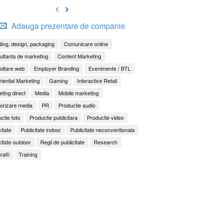
Adauga prezentare de companie
ing, design, packaging
Comunicare online
ltanta de marketing
Content Marketing
oltare web
Employer Branding
Evenimente / BTL
iential Marketing
Gaming
Interactive Retail
ting direct
Media
Mobile marketing
orizare media
PR
Productie audio
ctie foto
Productie publicitara
Productie video
citate
Publicitate indoor
Publicitate neconventionala
citate outdoor
Regii de publicitate
Research
rafii
Training