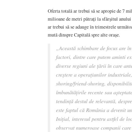
Oferta totală ar trebui să se apropie de 7 mil
milioane de metri pătrați la sfârșitul anului
ar trebui să se adauge în trimestrele următoar
mută dinspre Capitală spre alte orașe.
„Această schimbare de focus are în 
factori, dintre care putem aminti ex
diverse regiuni ale țării în care an
creștere a operațiunilor industriale,
shoring/friend-shoring, disponibilit
îmbunătățirile recente sau așteptate
tendință destul de relevantă, despr
este faptul că România a devenit un 
Inițial, interesul pentru astfel de l
observat numeroase companii care se