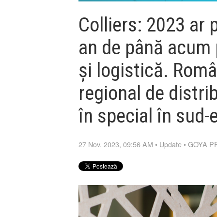
Colliers: 2023 ar 
an de până acum p
și logistică. Rom
regional de distri
în special în sud-
27 Nov. 2023, 09:56 AM
•
Update
•
GOYA P