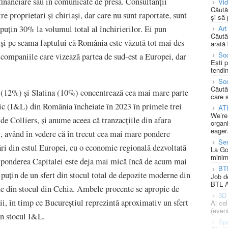
inanciare sau în comunicate de presă. Consultanții
Vi
Căută
re proprietari și chiriași, dar care nu sunt raportate, sunt
și să
Art
 puțin 30% la volumul total al închirierilor. Ei pun
Căută
ă și pe seama faptului că România este văzută tot mai des
arată 
Soc
e companiile care vizează partea de sud-est a Europei, dar
Ești 
tendin
Soc
Căută
(12%) și Slatina (10%) concentrează cea mai mare parte
care 
istic (I&L) din România încheiate în 2023 în primele trei
AT
We’re
de Colliers, și anume aceea că tranzacțiile din afara
organi
eager
i, având în vedere că în trecut cea mai mare pondere
Se
ări din estul Europei, cu o economie regională dezvoltată
La Go
minim
, ponderea Capitalei este deja mai mică încă de acum mai
BT
puțin de un sfert din stocul total de depozite moderne din
Job d
BTL A
me din stocul din Cehia. Ambele procente se apropie de
3D 
rii, în timp ce Bucureștiul reprezintă aproximativ un sfert
Ai ce
(eveni
in stocul I&L.
Spe