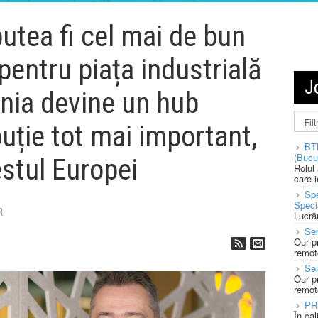
putea fi cel mai de bun
entru piața industrială
J
ânia devine un hub
buție tot mai important,
BT
(Bucu
estul Europei
Rolul
care 
Spe
Speci
R
Lucră
Sen
Our p
remote
Se
Our p
remote
PR
În ca