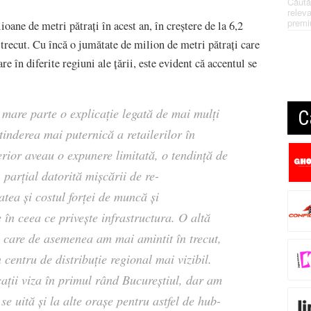
Căută
releva
premi
ioane de metri pătrați în acest an, în creștere de la 6,2
 trecut. Cu încă o jumătate de milion de metri pătrați care
e în diferite regiuni ale țării, este evident că accentul se
mare parte o explicație legată de mai mulți
C
tinderea mai puternică a retailerilor în
terior aveau o expunere limitată, o tendință de
 parțial datorită mișcării de re-
atea și costul forței de muncă și
 în ceea ce privește infrastructura. O altă
e care de asemenea am mai amintit în trecut,
centru de distribuție regional mai vizibil.
ocații viza în primul rând Bucureștiul, dar am
 uită și la alte orașe pentru astfel de hub-