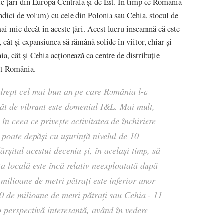
te țări din Europa Centrală și de Est. În timp ce România
ndici de volum) cu cele din Polonia sau Cehia, stocul de
mai mic decât în aceste țări. Acest lucru înseamnă că este
e, cât și expansiunea să rămână solide în viitor, chiar și
nia, cât și Cehia acționează ca centre de distribuție
ât România.
drept cel mai bun an pe care România l-a
cât de vibrant este domeniul I&L. Mai mult,
în ceea ce privește activitatea de închiriere
l poate depăși cu ușurință nivelul de 10
ârșitul acestui deceniu și, în același timp, să
a locală este încă relativ neexploatată după
milioane de metri pătrați este inferior unor
0 de milioane de metri pătrați sau Cehia - 11
o perspectivă interesantă, având în vedere