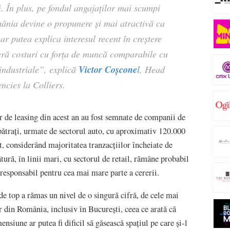
ii. În plus, pe fondul angajaților mai scumpi
ânia devine o propunere și mai atractivă ca
ar putea explica interesul recent în creștere
feră costuri cu forța de muncă comparabile cu
Victor Coșcone
industriale”, explică
l
, Head
ncies la Colliers.
or de leasing din acest an au fost semnate de companii de
pătrați, urmate de sectorul auto, cu aproximativ 120.000
cut, considerând majoritatea tranzacțiilor încheiate de
ură, în linii mari, cu sectorul de retail, rămâne probabil
responsabil pentru cea mai mare parte a cererii.
de top a rămas un nivel de o singură cifră, de cele mai
 din România, inclusiv în București, ceea ce arată că
nsiune ar putea fi dificil să găsească spațiul pe care și-l