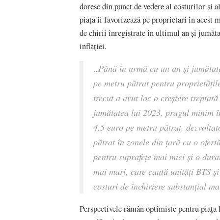
doresc din punct de vedere al costurilor și a
piața îi favorizează pe proprietari în acest 
de chirii înregistrate în ultimul an și jumă
inflației.
„Până în urmă cu un an și jumătate
pe metru pătrat pentru proprietățil
trecut a avut loc o creștere treptat
jumătatea lui 2023, pragul minim în
4,5 euro pe metru pătrat, dezvoltat
pătrat în zonele din țară cu o ofertă
pentru suprafețe mai mici și o durat
mai mari, care caută unități BTS și
costuri de închiriere substanțial m
Perspectivele rămân optimiste pentru piața lo