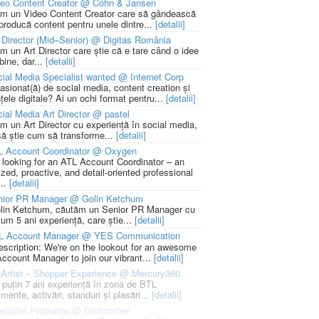
deo Content Creator @ Cohn & Jansen
m un Video Content Creator care să gândească
 producă content pentru unele dintre...
[detalii]
 Director (Mid–Senior) @ Digitas România
m un Art Director care știe că e tare când o idee
bine, dar...
[detalii]
ial Media Specialist wanted @ Internet Corp
pasionat(ă) de social media, content creation și
țele digitale? Ai un ochi format pentru...
[detalii]
ial Media Art Director @ pastel
m un Art Director cu experiență în social media,
să știe cum să transforme...
[detalii]
L Account Coordinator @ Oxygen
 looking for an ATL Account Coordinator – an
zed, proactive, and detail-oriented professional
...
[detalii]
nior PR Manager @ Golin Ketchum
lin Ketchum, căutăm un Senior PR Manager cu
um 5 ani experiență, care știe...
[detalii]
L Account Manager @ YES Communication
escription: We're on the lookout for an awesome
ccount Manager to join our vibrant...
[detalii]
Artist – Shopper Experience @ Mercury360
l puțin 7 ani experiență în zona de BTL
mente, activări, standuri și plasări...
[detalii]
cialist Productie @ Godmother