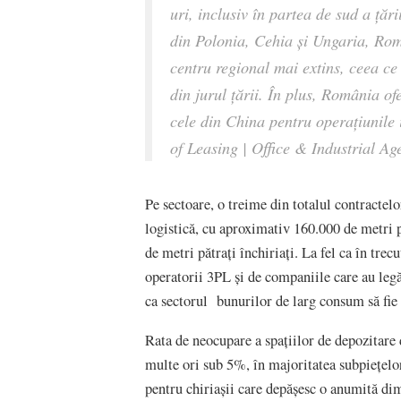
uri, inclusiv în partea de sud a țăr
din Polonia, Cehia și Ungaria, Rom
centru regional mai extins, ceea ce 
din jurul țării. În plus, România o
cele din China pentru operațiunile 
of Leasing | Office & Industrial Age
Pe sectoare, o treime din totalul contractel
logistică, cu aproximativ 160.000 de metri 
de metri pătrați închiriați. La fel ca în tre
operatorii 3PL și de companiile care au legăt
ca sectorul bunurilor de larg consum să fie 
Rata de neocupare a spațiilor de depozitare 
multe ori sub 5%, în majoritatea subpiețelor
pentru chiriașii care depășesc o anumită dime