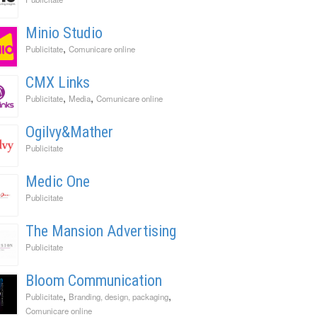
Minio Studio
,
Publicitate
Comunicare online
CMX Links
,
,
Publicitate
Media
Comunicare online
Ogilvy&Mather
Publicitate
Medic One
Publicitate
The Mansion Advertising
Publicitate
Bloom Communication
,
,
Publicitate
Branding, design, packaging
Comunicare online