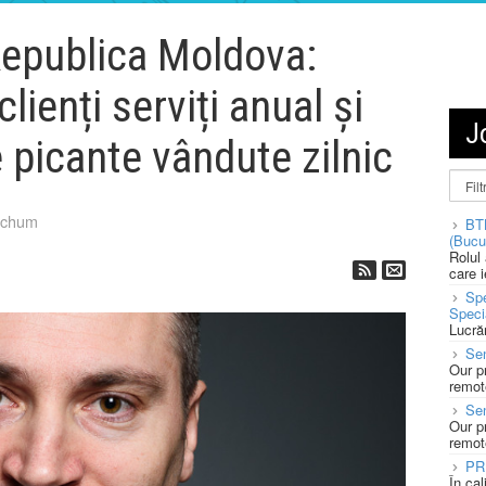
Republica Moldova:
lienți serviți anual și
J
 picante vândute zilnic
tchum
BT
(Bucu
Rolul
care 
Spe
Speci
Lucră
Sen
Our p
remote
Se
Our p
remote
PR
În ca