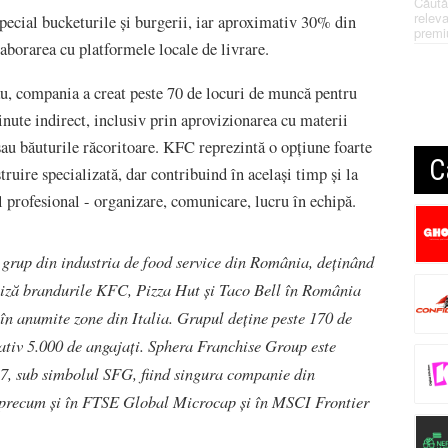
Căută
releva
pecial bucketurile și burgerii, iar aproximativ 30% din
premi
laborarea cu platformele locale de livrare.
u, compania a creat peste 70 de locuri de muncă pentru
ținute indirect, inclusiv prin aprovizionarea cu materii
au băuturile răcoritoare. KFC reprezintă o opțiune foarte
C
truire specializată, dar contribuind în același timp și la
ul profesional - organizare, comunicare, lucru în echipă.
 grup din industria de food service din România, deținând
ciză brandurile KFC, Pizza Hut şi Taco Bell în România
n anumite zone din Italia. Grupul deține peste 170 de
mativ 5.000 de angajați. Sphera Franchise Group este
17, sub simbolul SFG, fiind singura companie din
 precum și în FTSE Global Microcap și în MSCI Frontier