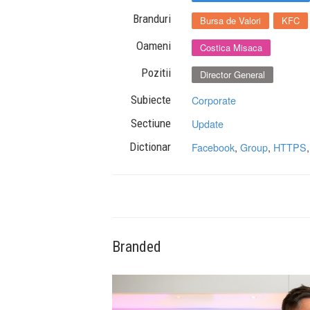
Branduri
Bursa de Valori
KFC
Oameni
Costica Misaca
Pozitii
Director General
Subiecte
Corporate
Sectiune
Update
Dictionar
Facebook
,
Group
,
HTTPS
Branded