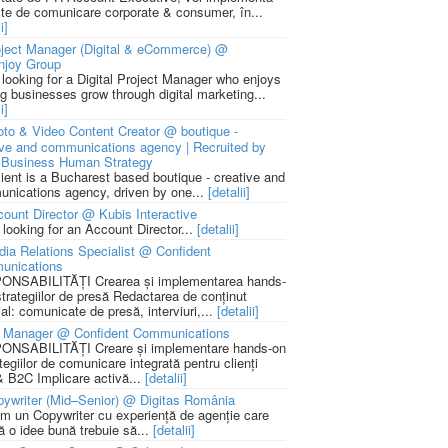
cte de comunicare corporate & consumer, în...
i]
ject Manager (Digital & eCommerce) @
njoy Group
 looking for a Digital Project Manager who enjoys
ng businesses grow through digital marketing...
i]
to & Video Content Creator @ boutique -
ive and communications agency | Recruited by
Business Human Strategy
lient is a Bucharest based boutique - creative and
nications agency, driven by one...
[detalii]
ount Director @ Kubis Interactive
 looking for an Account Director...
[detalii]
ia Relations Specialist @ Confident
unications
NSABILITĂȚI Crearea și implementarea hands-
strategiilor de presă Redactarea de conținut
ial: comunicate de presă, interviuri,...
[detalii]
 Manager @ Confident Communications
NSABILITĂȚI Creare și implementare hands-on
tegiilor de comunicare integrată pentru clienți
 B2C Implicare activă...
[detalii]
ywriter (Mid–Senior) @ Digitas România
m un Copywriter cu experiență de agenție care
ă o idee bună trebuie să...
[detalii]