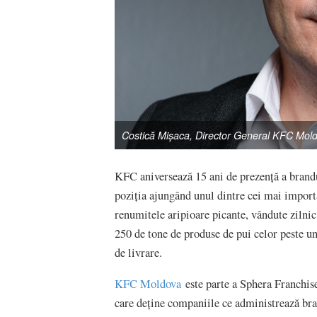
Costică Mișaca, Director General KFC Mol
KFC aniversează 15 ani de prezență a brandu
poziția ajungând unul dintre cei mai import
renumitele aripioare picante, vândute zilni
250 de tone de produse de pui celor peste un 
de livrare.
KFC Moldova
este parte a Sphera Franchise
care deține companiile ce administrează bra