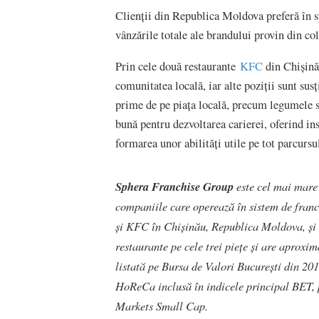
Clienții din Republica Moldova preferă în s
vânzările totale ale brandului provin din co
Prin cele două restaurante
KFC
din Chișină
comunitatea locală, iar alte poziții sunt sus
prime de pe piața locală, precum legumele s
bună pentru dezvoltarea carierei, oferind ins
formarea unor abilități utile pe tot parcurs
Sphera Franchise Group
este cel mai mare
companiile care operează în sistem de fran
și KFC în Chişinău, Republica Moldova, și î
restaurante pe cele trei piețe și are aproxi
listată pe Bursa de Valori București din 20
HoReCa inclusă în indicele principal BET,
Markets Small Cap.