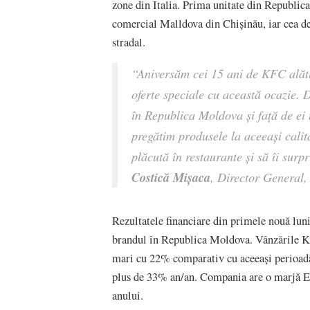
zone din Italia. Prima unitate din Republic
comercial Malldova din Chișinău, iar cea de-
stradal.
“Aniversăm cei 15 ani de KFC alătur
oferte speciale cu această ocazie. 
în Republica Moldova și față de e
pregătim produsele la aceeași calit
plăcută în restaurante și să îi sur
Costică Mișaca
, Director Genera
Rezultatele financiare din primele nouă lun
brandul în Republica Moldova. Vânzările 
mari cu 22% comparativ cu aceeași perioadă 
plus de 33% an/an. Compania are o marjă E
anului.