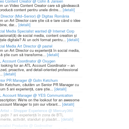
deo Content Creator @ Cohn & Jansen
m un Video Content Creator care să gândească
 producă content pentru unele dintre...
[detalii]
 Director (Mid–Senior) @ Digitas România
m un Art Director care știe că e tare când o idee
bine, dar...
[detalii]
ial Media Specialist wanted @ Internet Corp
pasionat(ă) de social media, content creation și
țele digitale? Ai un ochi format pentru...
[detalii]
ial Media Art Director @ pastel
m un Art Director cu experiență în social media,
să știe cum să transforme...
[detalii]
L Account Coordinator @ Oxygen
 looking for an ATL Account Coordinator – an
zed, proactive, and detail-oriented professional
...
[detalii]
nior PR Manager @ Golin Ketchum
lin Ketchum, căutăm un Senior PR Manager cu
um 5 ani experiență, care știe...
[detalii]
L Account Manager @ YES Communication
escription: We're on the lookout for an awesome
ccount Manager to join our vibrant...
[detalii]
Artist – Shopper Experience @ Mercury360
l puțin 7 ani experiență în zona de BTL
mente, activări, standuri și plasări...
[detalii]
cialist Productie @ Godmother