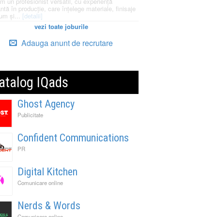
m un profesionist versatil, cu experiență
ntă în producție, care înțelege materiale, finisaje
um și...
[detalii]
vezi toate joburile
Adauga anunt de recrutare
atalog IQads
Ghost Agency
Publicitate
Confident Communications
PR
Digital Kitchen
Comunicare online
Nerds & Words
Comunicare online