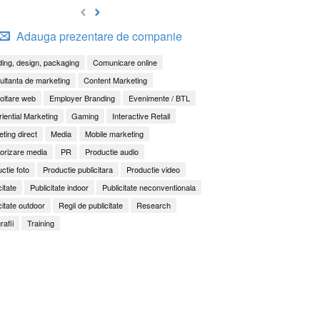
Adauga prezentare de companie
ing, design, packaging
Comunicare online
ltanta de marketing
Content Marketing
oltare web
Employer Branding
Evenimente / BTL
iential Marketing
Gaming
Interactive Retail
ting direct
Media
Mobile marketing
orizare media
PR
Productie audio
ctie foto
Productie publicitara
Productie video
citate
Publicitate indoor
Publicitate neconventionala
citate outdoor
Regii de publicitate
Research
rafii
Training