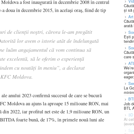
Vi
a Moldova a fost inaugurată în decembrie 2008 în centrul
Căută
a doua în decembrie 2015, în același oraș, fiind de tip
și să
Art
Căută
arată 
i de clienții noștri, cărora le-am pregătit
Soc
Ești 
Datorită lor avem o istorie atât de îndelungată
tendin
Soc
i ne luăm angajamentul că vom continua să
Căută
care 
ate excelentă, să le oferim o experiență
AT
prindem cu noutăți în meniu”,
a declarat
We’re
organi
l, KFC Moldova
.
eager
Se
La Go
minim
i ale anului 2023 confirmă succesul de care se bucură
BT
KFC Moldova au ajuns la aproape 15 milioane RON, mai
Job d
BTL A
din 2022, iar profitul net este de 1,9 milioane RON, un
3D 
Ai ce
BITDA foarte bună, de 17%, în primele nouă luni ale
(eveni
Spe