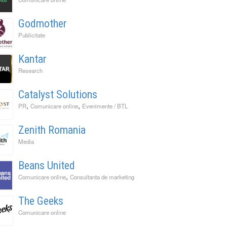
Godmother
Publicitate
Kantar
Research
Catalyst Solutions
,
,
PR
Comunicare online
Evenimente / BTL
Zenith Romania
Media
Beans United
,
Comunicare online
Consultanta de marketing
The Geeks
Comunicare online