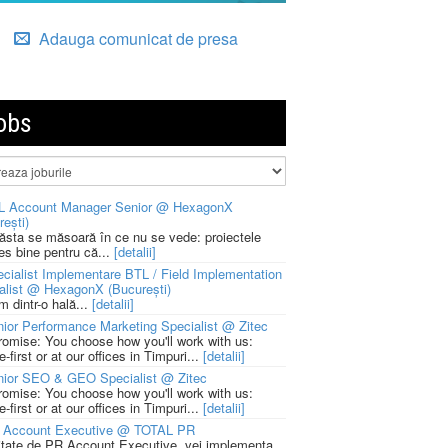
Adauga comunicat de presa
obs
L Account Manager Senior @ HexagonX
rești)
 ăsta se măsoară în ce nu se vede: proiectele
ies bine pentru că...
[detalii]
cialist Implementare BTL / Field Implementation
alist @ HexagonX (București)
m dintr-o hală...
[detalii]
ior Performance Marketing Specialist @ Zitec
romise: You choose how you'll work with us:
-first or at our offices in Timpuri...
[detalii]
nior SEO & GEO Specialist @ Zitec
romise: You choose how you'll work with us:
-first or at our offices in Timpuri...
[detalii]
 Account Executive @ TOTAL PR
litate de PR Account Executive, vei implementa