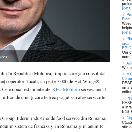
proie
[detali
Pro
Flami
We're
helpi
[detali
Pho
creat
EPIC 
Our c
dova
commu
Acc
We’re
lui în Republica Moldova, timp în care și-a consolidat
Med
Comm
anți operatori locali, cu peste 7.000 de Hot Wings®,
RESPO
on a 
c. Cele două restaurante ale
KFC Moldova
servesc anual
editor
milion de clienți care le trec pragul sau aleg serviciile
PR
RESPO
a stra
B2B &
 Group, liderul industriei de food service din România,
Cop
Căută
ndul în sistem de franciză și în România și în anumite
știe c