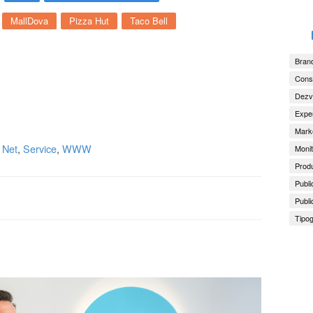
MallDova
Pizza Hut
Taco Bell
Brand
Consu
Dezv
Exper
Marke
,
Net
,
Service
,
WWW
Monit
Produ
Publi
Publi
Tipog