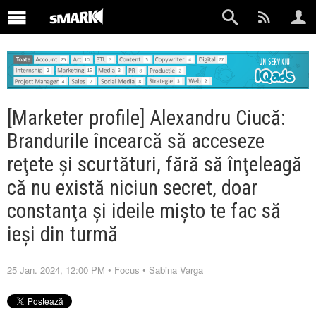
[Marketer profile] Alexandru Ciucă:
Brandurile încearcă să acceseze
reţete şi scurtături, fără să înţeleagă
că nu există niciun secret, doar
constanţa şi ideile mişto te fac să
ieşi din turmă
25 Jan. 2024, 12:00 PM
•
Focus
•
Sabina Varga