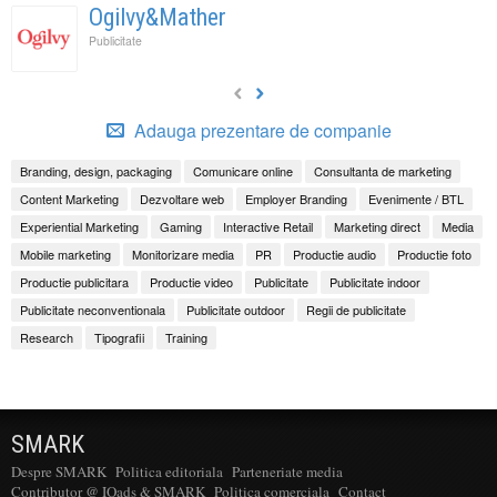
Ogilvy&Mather
Publicitate
Adauga prezentare de companie
Branding, design, packaging
Comunicare online
Consultanta de marketing
Content Marketing
Dezvoltare web
Employer Branding
Evenimente / BTL
Experiential Marketing
Gaming
Interactive Retail
Marketing direct
Media
Mobile marketing
Monitorizare media
PR
Productie audio
Productie foto
Productie publicitara
Productie video
Publicitate
Publicitate indoor
Publicitate neconventionala
Publicitate outdoor
Regii de publicitate
Research
Tipografii
Training
SMARK
Despre SMARK
Politica editoriala
Parteneriate media
Contributor @ IQads & SMARK
Politica comerciala
Contact