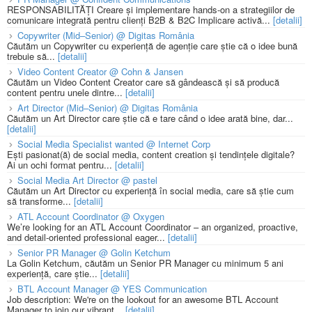
RESPONSABILITĂȚI Creare și implementare hands-on a strategiilor de
comunicare integrată pentru clienți B2B & B2C Implicare activă...
[detalii]
Copywriter (Mid–Senior) @ Digitas România
Căutăm un Copywriter cu experiență de agenție care știe că o idee bună
trebuie să...
[detalii]
Video Content Creator @ Cohn & Jansen
Căutăm un Video Content Creator care să gândească și să producă
content pentru unele dintre...
[detalii]
Art Director (Mid–Senior) @ Digitas România
Căutăm un Art Director care știe că e tare când o idee arată bine, dar...
[detalii]
Social Media Specialist wanted @ Internet Corp
Ești pasionat(ă) de social media, content creation și tendințele digitale?
Ai un ochi format pentru...
[detalii]
Social Media Art Director @ pastel
Căutăm un Art Director cu experiență în social media, care să știe cum
să transforme...
[detalii]
ATL Account Coordinator @ Oxygen
We’re looking for an ATL Account Coordinator – an organized, proactive,
and detail-oriented professional eager...
[detalii]
Senior PR Manager @ Golin Ketchum
La Golin Ketchum, căutăm un Senior PR Manager cu minimum 5 ani
experiență, care știe...
[detalii]
BTL Account Manager @ YES Communication
Job description: We're on the lookout for an awesome BTL Account
Manager to join our vibrant...
[detalii]