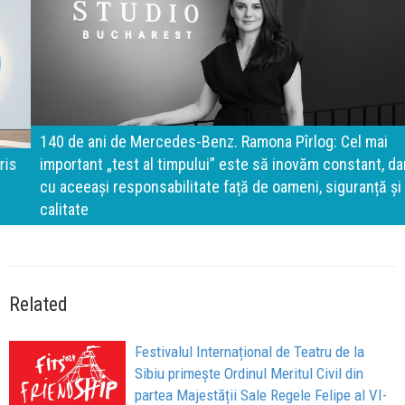
140 de ani de Mercedes-Benz. Ramona Pîrlog: Cel mai
important „test al timpului” este să inovăm constant, dar
cu aceeași responsabilitate față de oameni, siguranță și
calitate
Related
Festivalul Internațional de Teatru de la
Sibiu primește Ordinul Meritul Civil din
partea Majestății Sale Regele Felipe al VI-