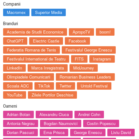
Companii
Macromex
Superior Media
Branduri
Academia de Studii Economice
ApropoTV
boom!
ChatGPT
Electric Castle
Facebook
Federatia Romana de Tenis
Festivalul George Enescu
Festivalul International de Teatru
FITS
Instagram
LinkedIn
Marca Inregistrata
MidJourney
Olimpiadele Comunicarii
Romanian Business Leaders
Scoala ADC
TikTok
Twitter
Untold Festival
YouTube
Zilele Portilor Deschise
Oameni
Adrian Botan
Alexandru Ciuca
Andrei Cohn
Antonia Negrau
Bogdan Naumovici
Costin Popescu
Dorian Pascuci
Ema Prisca
George Enescu
Liviu David