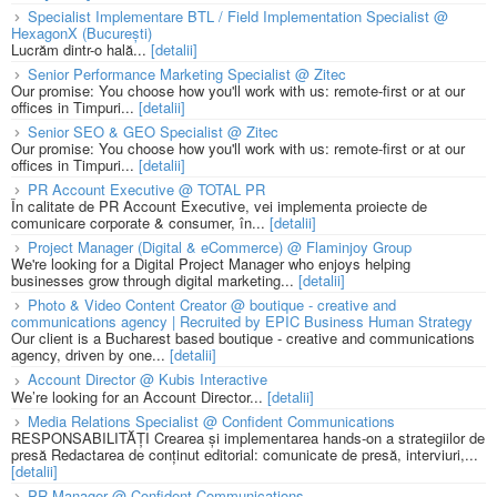
Specialist Implementare BTL / Field Implementation Specialist @
HexagonX (București)
Lucrăm dintr-o hală...
[detalii]
Senior Performance Marketing Specialist @ Zitec
Our promise: You choose how you'll work with us: remote-first or at our
offices in Timpuri...
[detalii]
Senior SEO & GEO Specialist @ Zitec
Our promise: You choose how you'll work with us: remote-first or at our
offices in Timpuri...
[detalii]
PR Account Executive @ TOTAL PR
În calitate de PR Account Executive, vei implementa proiecte de
comunicare corporate & consumer, în...
[detalii]
Project Manager (Digital & eCommerce) @ Flaminjoy Group
We're looking for a Digital Project Manager who enjoys helping
businesses grow through digital marketing...
[detalii]
Photo & Video Content Creator @ boutique - creative and
communications agency | Recruited by EPIC Business Human Strategy
Our client is a Bucharest based boutique - creative and communications
agency, driven by one...
[detalii]
Account Director @ Kubis Interactive
We’re looking for an Account Director...
[detalii]
Media Relations Specialist @ Confident Communications
RESPONSABILITĂȚI Crearea și implementarea hands-on a strategiilor de
presă Redactarea de conținut editorial: comunicate de presă, interviuri,...
[detalii]
PR Manager @ Confident Communications