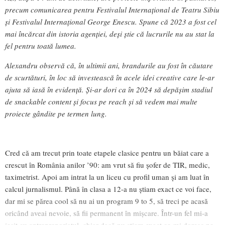
precum comunicarea pentru Festivalul Internaţional de Teatru Sibiu
şi Festivalul Internaţional George Enescu. Spune că 2023 a fost cel
mai încărcat din istoria agenției, deși știe că lucrurile nu au stat la
fel pentru toată lumea.
Alexandru observă că, în ultimii ani, brandurile au fost în căutare
de scurtături, în loc să investească în acele idei creative care le-ar
ajuta să iasă în evidență. Și-ar dori ca în 2024 să depășim stadiul
de snackable content și focus pe reach și să vedem mai multe
proiecte gândite pe termen lung.
Cred că am trecut prin toate etapele clasice pentru un băiat care a
crescut în România anilor ’90: am vrut să fiu şofer de TIR, medic,
taximetrist. Apoi am intrat la un liceu cu profil uman şi am luat în
calcul jurnalismul. Până în clasa a 12-a nu ştiam exact ce voi face,
dar mi se părea cool să nu ai un program 9 to 5, să treci pe acasă
oricând aveai nevoie, să fii permanent în mişcare. Într-un fel mi-a