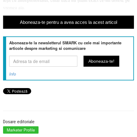
ieşit cu antreprenoriatul, chiar dacă nu ştiam exact ce-mi doresc pe
vremea aia.
Aboneaza-te pentru a avea acces la acest articol
Aboneaza-te la newsletterul SMARK cu cele mai importante
articole despre marketing si comunicare
Info
Dosare editoriale
Marketer Profile