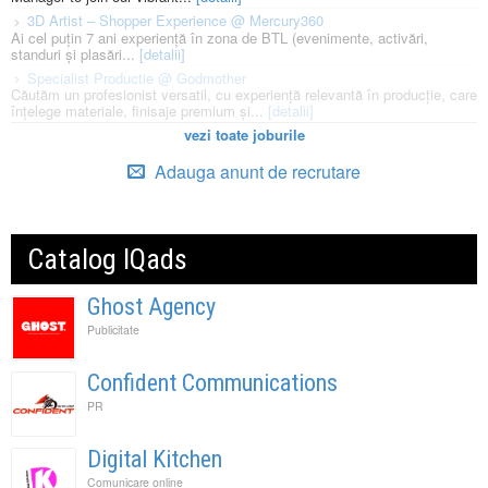
3D Artist – Shopper Experience @ Mercury360
Ai cel puțin 7 ani experiență în zona de BTL (evenimente, activări,
standuri și plasări...
[detalii]
Specialist Productie @ Godmother
Căutăm un profesionist versatil, cu experiență relevantă în producție, care
înțelege materiale, finisaje premium și...
[detalii]
vezi toate joburile
Adauga anunt de recrutare
Catalog IQads
Ghost Agency
Publicitate
Confident Communications
PR
Digital Kitchen
Comunicare online