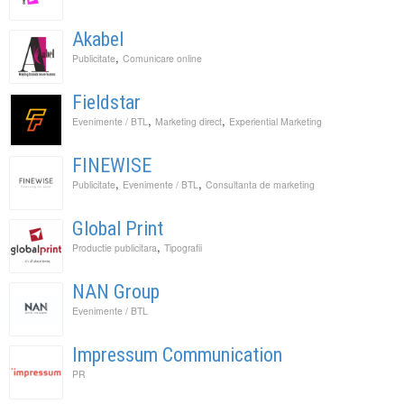
Akabel
,
Publicitate
Comunicare online
Fieldstar
,
,
Evenimente / BTL
Marketing direct
Experiential Marketing
FINEWISE
,
,
Publicitate
Evenimente / BTL
Consultanta de marketing
Global Print
,
Productie publicitara
Tipografii
NAN Group
Evenimente / BTL
Impressum Communication
PR