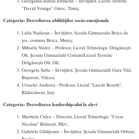
Georgiana-Ionela Iordache – Învățător, Liceul Teoretic
”David Voniga” Giroc, Timiș;
Categoria: Dezvoltarea abilităților socio-emoționale
Lidia Nadasan – Învățător, Scoala Gimnaziala Beica de
jos, comuna Beica, Mureș;
Mihaela Nistor – Profesor, Liceul Tehnologic Drăgănești-
Olt, Școala Gimnazială Comani/Liceul Teoretic
Drăgănești-Olt, Olt;
Georgeta Safta – Învățător, Școala Gimnazială Gura Văii,
Bujoreni, Vâlcea;
Ursache Andreea - Profesor, Liceul "Lascăr Rosetti",
Răducăneni, Iași;
Categoria: Dezvoltarea leadership-ului la elevi
Marinela Culea – Director, Liceul Tehnologic "Cezar
Nicolau" Brănești, Ilfov;
Gabriela Gălățeanu – Învățător, Școala Gimnazială Orbeni,
Bacău;