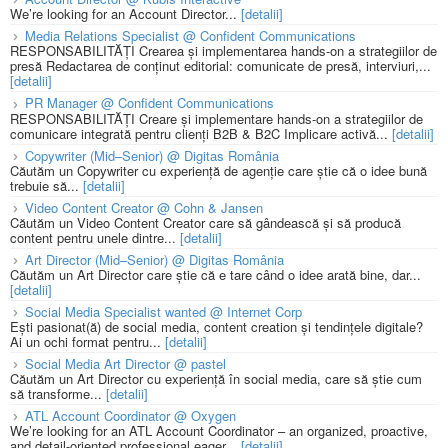
We’re looking for an Account Director...
[detalii]
Media Relations Specialist @ Confident Communications
RESPONSABILITĂȚI Crearea și implementarea hands-on a strategiilor de
presă Redactarea de conținut editorial: comunicate de presă, interviuri,...
[detalii]
PR Manager @ Confident Communications
RESPONSABILITĂȚI Creare și implementare hands-on a strategiilor de
comunicare integrată pentru clienți B2B & B2C Implicare activă...
[detalii]
Copywriter (Mid–Senior) @ Digitas România
Căutăm un Copywriter cu experiență de agenție care știe că o idee bună
trebuie să...
[detalii]
Video Content Creator @ Cohn & Jansen
Căutăm un Video Content Creator care să gândească și să producă
content pentru unele dintre...
[detalii]
Art Director (Mid–Senior) @ Digitas România
Căutăm un Art Director care știe că e tare când o idee arată bine, dar...
[detalii]
Social Media Specialist wanted @ Internet Corp
Ești pasionat(ă) de social media, content creation și tendințele digitale?
Ai un ochi format pentru...
[detalii]
Social Media Art Director @ pastel
Căutăm un Art Director cu experiență în social media, care să știe cum
să transforme...
[detalii]
ATL Account Coordinator @ Oxygen
We’re looking for an ATL Account Coordinator – an organized, proactive,
and detail-oriented professional eager...
[detalii]