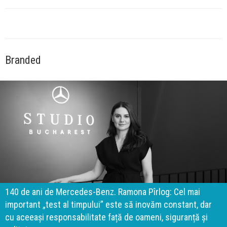
Branded
140 de ani de Mercedes-Benz. Ramona Pîrlog: Cel mai
important „test al timpului” este să inovăm constant, dar
cu aceeași responsabilitate față de oameni, siguranță și