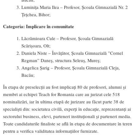
Luminița Maria Ilea – Profesor, Școala Gimnazială Nr. 2
Țețchea, Bihor;
Categoria: Implicare în comunitate
Lăcrămioara Cule – Profesor, Școala Gimnazială
Scărișoara, Olt;
Daniela Niste – Învățător, Școala Gimnazială ”Cornel
Regman” Daneș, structura Seleuș, Mureș;
Angelica Șarig – Profesor, Școala Gimnazială Cleja,
Bacău;
În etapa de preselecții au fost implicați 80 de profesori, alumni și
membri ai echipei Teach for Romania care au jurizat cele 518
nominalizări, iar în ultima etapă de jurizare au făcut parte 38 de
specialiști din: societatea civilă, experți în educație, reprezentanți ai
sectorului business, elevi, parteneri instituționali și parteneri media.
Toate candidaturile finaliste se află în etapa de documentare în teren
pentru a verifica validitatea informațiilor furnizate.