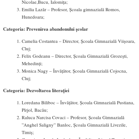
Nicolae,Bucu, Ialomița;
Emilia Lazăr – Profesor, Școala gimnazială Romos,
Hunedoara;
Categoria: Prevenirea abandonului școlar
Camelia Costantea – Director, Școala Gimnazială Viișoara,
Cluj;
Felix Godeanu – Director, Școala Gimnazială Grozești,
Mehedinți;
Monica Nagy – Învățător, Școala Gimnazială Cojocna,
Cluj;
Categoria: Dezvoltarea literației
Loredana Biliboc – Învățător, Școala Gimnazială Pustiana,
Pîrjol, Bacău;
Raluca Narcisa Covaci – Profesor, Școala Gimnazială
”Anghel Saligny” Banloc, Școala Gimnazială Livezile,
Timiș;