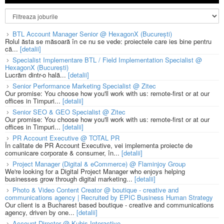
BTL Account Manager Senior @ HexagonX (București)
Rolul ăsta se măsoară în ce nu se vede: proiectele care ies bine pentru
că...
[detalii]
Specialist Implementare BTL / Field Implementation Specialist @
HexagonX (București)
Lucrăm dintr-o hală...
[detalii]
Senior Performance Marketing Specialist @ Zitec
Our promise: You choose how you'll work with us: remote-first or at our
offices in Timpuri...
[detalii]
Senior SEO & GEO Specialist @ Zitec
Our promise: You choose how you'll work with us: remote-first or at our
offices in Timpuri...
[detalii]
PR Account Executive @ TOTAL PR
În calitate de PR Account Executive, vei implementa proiecte de
comunicare corporate & consumer, în...
[detalii]
Project Manager (Digital & eCommerce) @ Flaminjoy Group
We're looking for a Digital Project Manager who enjoys helping
businesses grow through digital marketing...
[detalii]
Photo & Video Content Creator @ boutique - creative and
communications agency | Recruited by EPIC Business Human Strategy
Our client is a Bucharest based boutique - creative and communications
agency, driven by one...
[detalii]
Account Director @ Kubis Interactive