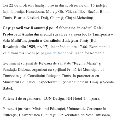
Cei 22 de profesori finaliști provin din școli rurale din 15 județe:
Iași, Ialomița, Hunedoara, Mureș, Olt, Vâlcea, Ilfov, Bacău, Bihor,
Timiș, Bistrița-Năsăud, Dolj, Călărași, Cluj și Mehedinți.
Câștigătorii vor fi anunțați pe
15 februarie, în cadrul Galei
Profesorul Anului din mediul rural, ce va avea loc la Timișoara –
Sala Multifuncțională a Consiliului Județean Timiș (Bd.
Revoluției din 1989, nr. 17),
începând cu ora 17.00. Evenimentul
va fi transmis live și pe
pagina de facebook
Teach for Romania.
Eveniment sprijinit de Rețeaua de sănătate ”Regina Maria” și
Fundația Didona, organizat cu sprijinul Primăriei Municipiului
Timișoara și al Consiliului Județean Timiș, în parteneriat cu
Ministerul Educației, Inspectoratului Școlar Județean Timiș și Școala
Babel.
Parteneri de organizare: LUN Design, NH Hotel Timișoara.
Parteneri jurizare: Ministerul Educației, Unitatea de Cercetare în
Educație, Universitatea București, Universitatea de Vest Timișoara,