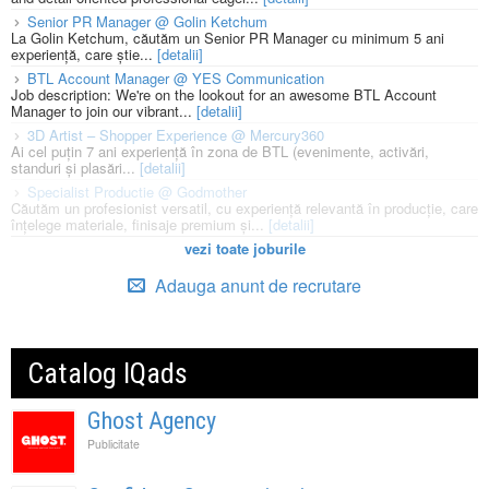
Senior PR Manager @ Golin Ketchum
La Golin Ketchum, căutăm un Senior PR Manager cu minimum 5 ani
experiență, care știe...
[detalii]
BTL Account Manager @ YES Communication
Job description: We're on the lookout for an awesome BTL Account
Manager to join our vibrant...
[detalii]
3D Artist – Shopper Experience @ Mercury360
Ai cel puțin 7 ani experiență în zona de BTL (evenimente, activări,
standuri și plasări...
[detalii]
Specialist Productie @ Godmother
Căutăm un profesionist versatil, cu experiență relevantă în producție, care
înțelege materiale, finisaje premium și...
[detalii]
vezi toate joburile
Adauga anunt de recrutare
Catalog IQads
Ghost Agency
Publicitate