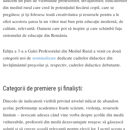
aducem un plus de vizibilitate profesorilor, învățătorilor, educatorilor
din mediul rural care cred în potențialul fiecărui copil, care se
pregătesc și își folosesc toată creativitatea și resursele pentru a le
oferi acestora șansa la un viitor mai bun prin educație modernă, de
calitate, relevantă. Oameni care pot să inspire și care schimbă fața
sistemului de educație din România.
Ediția a 3-a a Galei Profesorului din Mediul Rural a venit cu două
categorii noi de
nominalizare
dedicate cadrelor didactice din
învățământul preșcolar și, respectiv, cadrelor didactice debutante.
Categorii de premiere și finaliști:
Dincolo de indicatorii vizibili privind nivelul ridicat de abandon
școlar, performanţe academice foarte scăzute, violenţa, resursele
limitate – invocate adesea când vine vorba despre școlile din medii
vulnerabile, profesorii din medii dezavantajate reușesc să găsească
soluții și să creeze școală relevantă pentru elevii lor. Lucrul acesta a