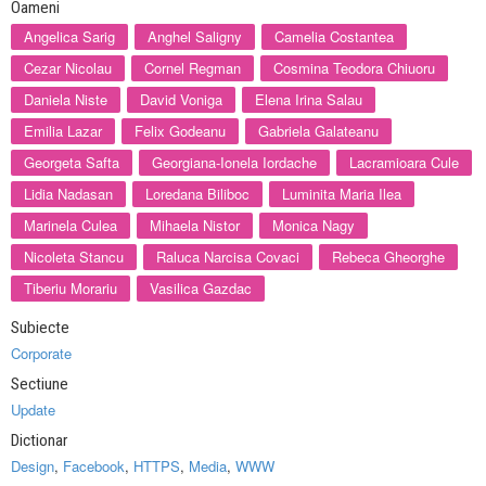
Oameni
Angelica Sarig
Anghel Saligny
Camelia Costantea
Cezar Nicolau
Cornel Regman
Cosmina Teodora Chiuoru
Daniela Niste
David Voniga
Elena Irina Salau
Emilia Lazar
Felix Godeanu
Gabriela Galateanu
Georgeta Safta
Georgiana-Ionela Iordache
Lacramioara Cule
Lidia Nadasan
Loredana Biliboc
Luminita Maria Ilea
Marinela Culea
Mihaela Nistor
Monica Nagy
Nicoleta Stancu
Raluca Narcisa Covaci
Rebeca Gheorghe
Tiberiu Morariu
Vasilica Gazdac
Subiecte
Corporate
Sectiune
Update
Dictionar
Design
,
Facebook
,
HTTPS
,
Media
,
WWW