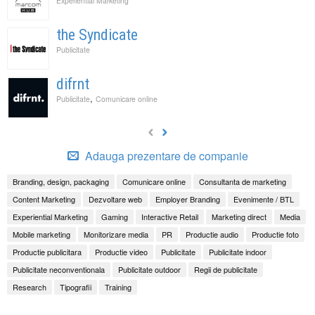
Experiential Marketing
the Syndicate
Publicitate
difrnt
,
Publicitate
Comunicare online
Adauga prezentare de companie
Branding, design, packaging
Comunicare online
Consultanta de marketing
Content Marketing
Dezvoltare web
Employer Branding
Evenimente / BTL
Experiential Marketing
Gaming
Interactive Retail
Marketing direct
Media
Mobile marketing
Monitorizare media
PR
Productie audio
Productie foto
Productie publicitara
Productie video
Publicitate
Publicitate indoor
Publicitate neconventionala
Publicitate outdoor
Regii de publicitate
Research
Tipografii
Training