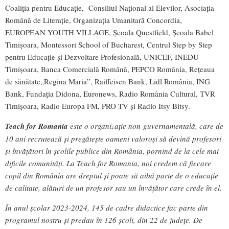
Coaliția pentru Educație, Consiliul Național al Elevilor, Asociația
Română de Literație, Organizația Umanitară Concordia,
EUROPEAN YOUTH VILLAGE, Școala Questfield, Școala Babel
Timișoara, Montessori School of Bucharest, Centrul Step by Step
pentru Educație și Dezvoltare Profesională, UNICEF, INEDU
Timișoara, Banca Comercială Română, PEPCO România, Rețeaua
de sănătate„Regina Maria”, Raiffeisen Bank, Lidl România, ING
Bank, Fundația Didona, Euronews, Radio România Cultural, TVR
Timișoara, Radio Europa FM, PRO TV și Radio Itsy Bitsy.
Teach for Romania
este o organizație non-guvernamentală, care de
10 ani recrutează și pregătește oameni valoroși să devină profesori
și învățători în școlile publice din România, pornind de la cele mai
dificile comunități. La Teach for Romania, noi credem că fiecare
copil din România are dreptul și poate să aibă parte de o educație
de calitate, alături de un profesor sau un învățător care crede în el.
În anul școlar 2023-2024, 145 de cadre didactice fac parte din
programul nostru și predau în 126 școli, din 22 de județe. De