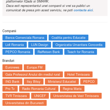
platformelor IQads si SMARK.
Daca esti reprezentantul unei companii si vrei sa publici un
comunicat de presa prin acest serviciu, ne poti
contacta aici
.
Companii
Banca Comerciala Romana
Coalitia pentru Educatie
Lidl Romania
LUN Design
Organizatia Umanitara Concordia
PEPCO Romania
Raiffeisen Bank
Teach for Romania
Branduri
Euronews
Europa FM
Gala Profesorul Anului din mediul rural
Hotel Timisoara
ING Bank
Itsy Bitsy
Ministerul Educatiei
PEPCO
Pro Tv
Radio Romania Cultural
Regina Maria
TVR Timisoara
UNICEF
Universitatea de Vest Timisoara
Universitatea din Bucuresti