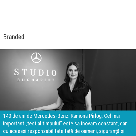
Branded
140 de ani de Mercedes-Benz. Ramona Pîrlog: Cel mai
important „test al timpului” este să inovăm constant, dar
cu aceeași responsabilitate față de oameni, siguranță și