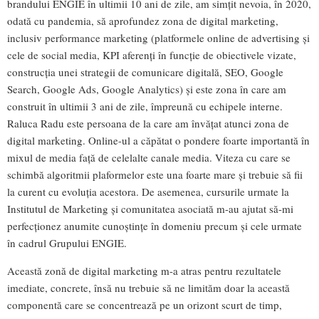
brandului ENGIE în ultimii 10 ani de zile, am simțit nevoia, în 2020,
odată cu pandemia, să aprofundez zona de digital marketing,
inclusiv performance marketing (platformele online de advertising și
cele de social media, KPI aferenți în funcție de obiectivele vizate,
construcția unei strategii de comunicare digitală, SEO, Google
Search, Google Ads, Google Analytics) și este zona în care am
construit în ultimii 3 ani de zile, împreună cu echipele interne.
Raluca Radu este persoana de la care am învățat atunci zona de
digital marketing. Online-ul a căpătat o pondere foarte importantă în
mixul de media față de celelalte canale media. Viteza cu care se
schimbă algoritmii plaformelor este una foarte mare și trebuie să fii
la curent cu evoluția acestora. De asemenea, cursurile urmate la
Institutul de Marketing și comunitatea asociată m-au ajutat să-mi
perfecționez anumite cunoștințe în domeniu precum și cele urmate
în cadrul Grupului ENGIE.
Această zonă de digital marketing m-a atras pentru rezultatele
imediate, concrete, însă nu trebuie să ne limităm doar la această
componentă care se concentrează pe un orizont scurt de timp,