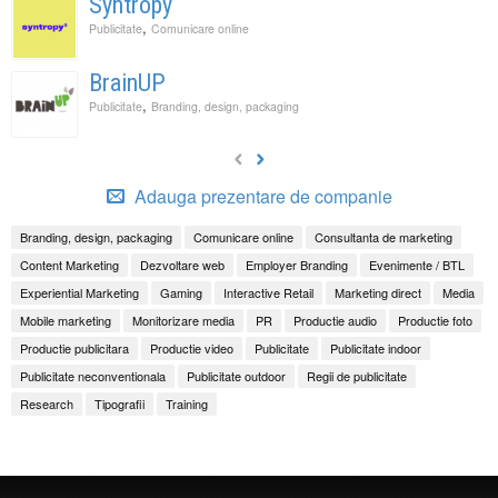
Syntropy
,
Publicitate
Comunicare online
BrainUP
,
Publicitate
Branding, design, packaging
Adauga prezentare de companie
Branding, design, packaging
Comunicare online
Consultanta de marketing
Content Marketing
Dezvoltare web
Employer Branding
Evenimente / BTL
Experiential Marketing
Gaming
Interactive Retail
Marketing direct
Media
Mobile marketing
Monitorizare media
PR
Productie audio
Productie foto
Productie publicitara
Productie video
Publicitate
Publicitate indoor
Publicitate neconventionala
Publicitate outdoor
Regii de publicitate
Research
Tipografii
Training