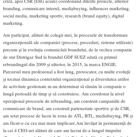
criză, apoi CSR (ESG acum) coordonând diferite proiecte, ulterior
branding, comunicare internă, mediabuying, influencer marketing,
social media, marketing sportiv, research (brand equity), digital
marketing.
Am participat, alături de colegii mei, în procesele de transformare
organizațională ale companiei (procese, proceduri, sisteme utilizate)
precum și în evoluția comunicării brandului, de la vechea companie
de stat Distrigaz Sud la brandul GDF SUEZ odată cu primul
rebrandingul din 2009 și ulterior, în 2015, la marca ENGIE.
Parcursul meu profesional a fost lung, provocator, cu multe evoluții
și tocmai dinamica contextului organizațional și diversitatea ariilor
de activitate gestionate m-au determinat să rămân în companie o
lungă perioadă de timp și să construiesc. Am coordonat la nivel
operațional procesele de rebranding, am construit campaniile de
comunicare de brand, am construit parteneriate sportive și de CSR,
am setat procese de lucru în zona de ATL, BTL, mediabuying, PR și
am făcut-o cu cea mai mare implicare.Am învățat în permanență de
la cei 4 CEO-uri alături de care am lucrat de-a lungul timpului