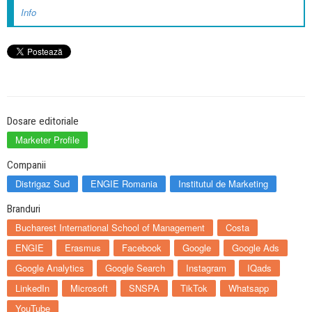
Info
Dosare editoriale
Marketer Profile
Companii
Distrigaz Sud
ENGIE Romania
Institutul de Marketing
Branduri
Bucharest International School of Management
Costa
ENGIE
Erasmus
Facebook
Google
Google Ads
Google Analytics
Google Search
Instagram
IQads
LinkedIn
Microsoft
SNSPA
TikTok
Whatsapp
YouTube