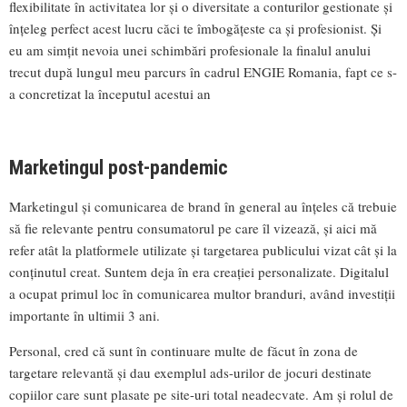
flexibilitate în activitatea lor și o diversitate a conturilor gestionate și
înțeleg perfect acest lucru căci te îmbogățeste ca și profesionist. Și
eu am simțit nevoia unei schimbări profesionale la finalul anului
trecut după lungul meu parcurs în cadrul ENGIE Romania, fapt ce s-
a concretizat la începutul acestui an
Marketingul post-pandemic
Marketingul și comunicarea de brand în general au înțeles că trebuie
să fie relevante pentru consumatorul pe care îl vizează, și aici mă
refer atât la platformele utilizate și targetarea publicului vizat cât și la
conținutul creat. Suntem deja în era creației personalizate. Digitalul
a ocupat primul loc în comunicarea multor branduri, având investiții
importante în ultimii 3 ani.
Personal, cred că sunt în continuare multe de făcut în zona de
targetare relevantă și dau exemplul ads-urilor de jocuri destinate
copiilor care sunt plasate pe site-uri total neadecvate. Am și rolul de