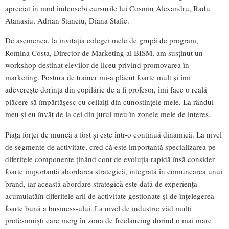
apreciat în mod îndeosebi cursurile lui Cosmin Alexandru, Radu
Atanasiu, Adrian Stanciu, Diana Stafie.
De asemenea, la invitația colegei mele de grupă de program,
Romina Costa, Director de Marketing al BISM, am susținut un
workshop destinat elevilor de liceu privind promovarea în
marketing. Postura de trainer mi-a plăcut foarte mult și îmi
adeverește dorința din copilărie de a fi profesor, îmi face o reală
plăcere să împărtășesc cu ceilalți din cunostințele mele. La rândul
meu și eu învăț de la cei din jurul meu în zonele mele de interes.
Piața forței de muncă a fost și este într-o continuă dinamică. La nivel
de segmente de activitate, cred că este importantă specializarea pe
diferitele componente ținând cont de evoluția rapidă însă consider
foarte importantă abordarea strategică, integrată în comuncarea unui
brand, iar această abordare strategică este dată de experiența
acumulatăîn diferitele arii de activitate gestionate și de înțelegerea
foarte bună a business-ului. La nivel de industrie văd mulți
profesioniști care merg în zona de freelancing dorind o mai mare