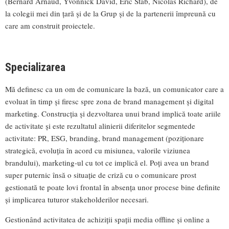
(Bernard Arnaud, Yvonnick David, Eric Stab, Nicolas Richard), de
la colegii mei din țară și de la Grup și de la partenerii împreună cu
care am construit proiectele.
Specializarea
Mă definesc ca un om de comunicare la bază, un comunicator care a
evoluat în timp și firesc spre zona de brand management și digital
marketing. Construcția și dezvoltarea unui brand implică toate ariile
de activitate și este rezultatul alinierii diferitelor segmentede
activitate: PR, ESG, branding, brand management (poziționare
strategică, evoluția în acord cu misiunea, valorile viziunea
brandului), marketing-ul cu tot ce implică el. Poți avea un brand
super puternic însă o situație de criză cu o comunicare prost
gestionată te poate lovi frontal în absența unor procese bine definite
și implicarea tuturor stakeholderilor necesari.
Gestionând activitatea de achiziții spații media offline și online a