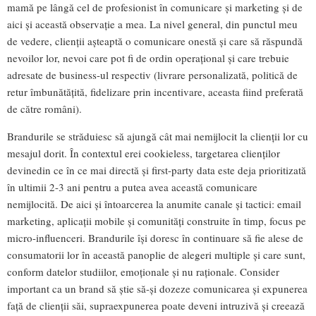
mamă pe lângă cel de profesionist în comunicare și marketing și de
aici și această observație a mea. La nivel general, din punctul meu
de vedere, clienții așteaptă o comunicare onestă și care să răspundă
nevoilor lor, nevoi care pot fi de ordin operațional și care trebuie
adresate de business-ul respectiv (livrare personalizată, politică de
retur îmbunătățită, fidelizare prin incentivare, aceasta fiind preferată
de către români).
Brandurile se străduiesc să ajungă cât mai nemijlocit la clienții lor cu
mesajul dorit. În contextul erei cookieless, targetarea clienților
devinedin ce în ce mai directă și first-party data este deja prioritizată
în ultimii 2-3 ani pentru a putea avea această comunicare
nemijlocită. De aici și întoarcerea la anumite canale și tactici: email
marketing, aplicații mobile și comunități construite în timp, focus pe
micro-influenceri. Brandurile își doresc în continuare să fie alese de
consumatorii lor în această panoplie de alegeri multiple și care sunt,
conform datelor studiilor, emoționale și nu raționale. Consider
important ca un brand să știe să-și dozeze comunicarea și expunerea
față de clienții săi, supraexpunerea poate deveni intruzivă și creează