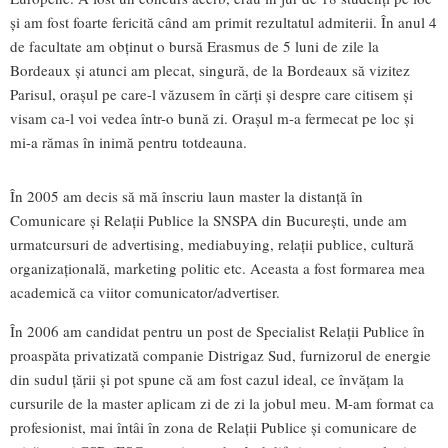
și am fost foarte fericită când am primit rezultatul admiterii. În anul 4
de facultate am obținut o bursă Erasmus de 5 luni de zile la
Bordeaux și atunci am plecat, singură, de la Bordeaux să vizitez
Parisul, orașul pe care-l văzusem în cărți și despre care citisem și
visam ca-l voi vedea într-o bună zi. Orașul m-a fermecat pe loc și
mi-a rămas în inimă pentru totdeauna.
În 2005 am decis să mă înscriu laun master la distanță în
Comunicare și Relații Publice la SNSPA din București, unde am
urmatcursuri de advertising, mediabuying, relații publice, cultură
organizațională, marketing politic etc. Aceasta a fost formarea mea
academică ca viitor comunicator/advertiser.
În 2006 am candidat pentru un post de Specialist Relații Publice în
proaspăta privatizată companie Distrigaz Sud, furnizorul de energie
din sudul țării și pot spune că am fost cazul ideal, ce învățam la
cursurile de la master aplicam zi de zi la jobul meu. M-am format ca
profesionist, mai întâi în zona de Relații Publice și comunicare de