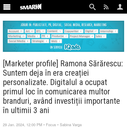
[Marketer profile] Ramona Sărărescu:
Suntem deja în era creației
personalizate. Digitalul a ocupat
primul loc în comunicarea multor
branduri, având investiții importante
în ultimii 3 ani
29 Jan. 2024, 12:00 PM
•
Focus
•
Sabina Varga