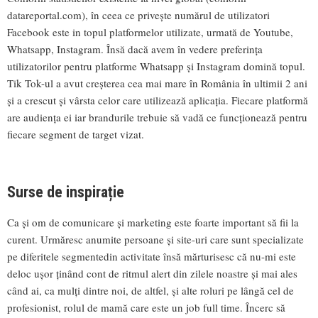
datareportal.com), în ceea ce privește numărul de utilizatori
Facebook este in topul platformelor utilizate, urmată de Youtube,
Whatsapp, Instagram. Însă dacă avem în vedere preferința
utilizatorilor pentru platforme Whatsapp și Instagram domină topul.
Tik Tok-ul a avut creșterea cea mai mare în România în ultimii 2 ani
și a crescut și vârsta celor care utilizează aplicația. Fiecare platformă
are audiența ei iar brandurile trebuie să vadă ce funcționează pentru
fiecare segment de target vizat.
Surse de inspirație
Ca și om de comunicare și marketing este foarte important să fii la
curent. Urmăresc anumite persoane și site-uri care sunt specializate
pe diferitele segmentedin activitate însă mărturisesc că nu-mi este
deloc ușor ținând cont de ritmul alert din zilele noastre și mai ales
când ai, ca mulți dintre noi, de altfel, și alte roluri pe lângă cel de
profesionist, rolul de mamă care este un job full time. Încerc să