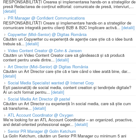
RESPONSABILITĂȚI Crearea și implementarea hands-on a strategiilor de
presă Redactarea de conținut editorial: comunicate de presă, interviuri,...
[detalii]
PR Manager @ Confident Communications
RESPONSABILITĂȚI Creare și implementare hands-on a strategiilor de
comunicare integrată pentru clienți B2B & B2C Implicare activă...
[detalii]
Copywriter (Mid–Senior) @ Digitas România
Căutăm un Copywriter cu experiență de agenție care știe că o idee bună
trebuie să...
[detalii]
Video Content Creator @ Cohn & Jansen
Căutăm un Video Content Creator care să gândească și să producă
content pentru unele dintre...
[detalii]
Art Director (Mid–Senior) @ Digitas România
Căutăm un Art Director care știe că e tare când o idee arată bine, dar...
[detalii]
Social Media Specialist wanted @ Internet Corp
Ești pasionat(ă) de social media, content creation și tendințele digitale?
Ai un ochi format pentru...
[detalii]
Social Media Art Director @ pastel
Căutăm un Art Director cu experiență în social media, care să știe cum
să transforme...
[detalii]
ATL Account Coordinator @ Oxygen
We’re looking for an ATL Account Coordinator – an organized, proactive,
and detail-oriented professional eager...
[detalii]
Senior PR Manager @ Golin Ketchum
La Golin Ketchum, căutăm un Senior PR Manager cu minimum 5 ani