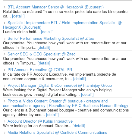
BTL Account Manager Senior @ HexagonX (București)
Rolul ăsta se măsoară în ce nu se vede: proiectele care ies bine pentru
că...
[detalii]
Specialist Implementare BTL / Field Implementation Specialist @
HexagonX (București)
Lucrăm dintr-o hală...
[detalii]
Senior Performance Marketing Specialist @ Zitec
Our promise: You choose how you'll work with us: remote-first or at our
offices in Timpuri...
[detalii]
Senior SEO & GEO Specialist @ Zitec
Our promise: You choose how you'll work with us: remote-first or at our
offices in Timpuri...
[detalii]
PR Account Executive @ TOTAL PR
În calitate de PR Account Executive, vei implementa proiecte de
comunicare corporate & consumer, în...
[detalii]
Project Manager (Digital & eCommerce) @ Flaminjoy Group
We're looking for a Digital Project Manager who enjoys helping
businesses grow through digital marketing...
[detalii]
Photo & Video Content Creator @ boutique - creative and
communications agency | Recruited by EPIC Business Human Strategy
Our client is a Bucharest based boutique - creative and communications
agency, driven by one...
[detalii]
Account Director @ Kubis Interactive
We’re looking for an Account Director...
[detalii]
Media Relations Specialist @ Confident Communications