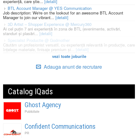
experiență, care știe...
[detalii]
BTL Account Manager @ YES Communication
Job description: We're on the lookout for an awesome BTL Account
Manager to join our vibrant...
[detalii]
3D Artist – Shopper Experience @ Mercury360
Ai cel puțin 7 ani experiență în zona de BTL (evenimente, activări,
standuri și plasări...
[detalii]
Specialist Productie @ Godmother
Căutăm un profesionist versatil, cu experiență relevantă în producție, care
înțelege materiale, finisaje premium și...
[detalii]
vezi toate joburile
Adauga anunt de recrutare
Catalog IQads
Ghost Agency
Publicitate
Confident Communications
PR