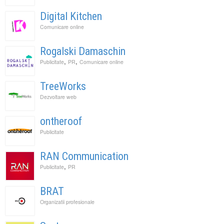
Digital Kitchen
Comunicare online
Rogalski Damaschin
,
,
Publicitate
PR
Comunicare online
TreeWorks
Dezvoltare web
ontheroof
Publicitate
RAN Communication
,
Publicitate
PR
BRAT
Organizatii profesionale