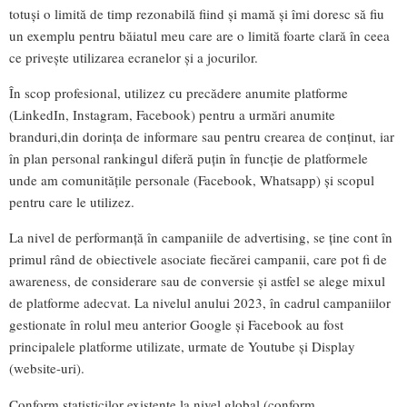
totuși o limită de timp rezonabilă fiind și mamă și îmi doresc să fiu
un exemplu pentru băiatul meu care are o limită foarte clară în ceea
ce privește utilizarea ecranelor și a jocurilor.
În scop profesional, utilizez cu precădere anumite platforme
(LinkedIn, Instagram, Facebook) pentru a urmări anumite
branduri,din dorința de informare sau pentru crearea de conținut, iar
în plan personal rankingul diferă puțin în funcție de platformele
unde am comunitățile personale (Facebook, Whatsapp) și scopul
pentru care le utilizez.
La nivel de performanță în campaniile de advertising, se ține cont în
primul rând de obiectivele asociate fiecărei campanii, care pot fi de
awareness, de considerare sau de conversie și astfel se alege mixul
de platforme adecvat. La nivelul anului 2023, în cadrul campaniilor
gestionate în rolul meu anterior Google și Facebook au fost
principalele platforme utilizate, urmate de Youtube și Display
(website-uri).
Conform statisticilor existente la nivel global (conform