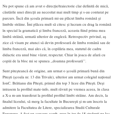
Nu pot spune că am avut o direcție/traiectorie clar definită de mică,
căutările unei direcții au necesitat mai mult timp și s-au conturat pe
parcurs. Încă din școala primară mi-au plăcut limba română și
limbile străine. Îmi plăcea mult să citesc și lucram cu drag la română
în special la gramatică și limba franceză, aceasta fiind prima mea
limbă străină, urmată ulterior de engleză. Retrospectiv privind, aș
zice că visam pe atunci să devin profesoară de limba română sau de
limba franceză, mai ales că, în copilăria mea, statutul de cadru
didactic era unul bine văzut, respectat. Chiar în joaca de afară cu
copiii de la bloc mi se spunea ,,doamna profesoară’’.
Sunt piteșteancă de origine, am urmat o școală primară bună din
Pitești (școala nr. 13 din Trivale), ulterior am urmat colegiul național
IonC. Brătianu din Pitești, primul din top 3 licee din Pitești. Deși
intrasem la profilul mate-info, mult râvnit pe vremea aceea, în clasa
a X-a m-am transferat la profilul profilul limbi străine. Am decis, la
finalul liceului, să merg la facultate în București și m-am înscris la
admitere la Facultatea de Litere, specializarea Studii Culturale
Europene. A fost un concurs acerb, erau în jur de 18 studenți pe loc