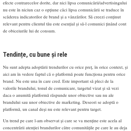
efecte contrarecelor dorite, dar nici lipsa comunicării/advertisingului
nu este în niciun caz o opțiune căci lipsa comunicării se traduce în
scăderea indicatorilor de brand și a vânzărilor. Să creezi conținut
relevant pentru clientul tău este esențial și să-l comunici ținând cont
de obiceiurile lui de consum.
Tendințe, cu bune și rele
Nu sunt adepta adoptării trendurilor cu orice preț, în orice context, și
aici am în vedere faptul că o platformă poate funcționa pentru orice
brand. Nu este una în care cred. Este important să pleci de la
valorile brandului, tonul de comunicare, targetul vizat și să vezi
daca o anumită platformă răspunde unor obiective sau nu ale
brandului sau unor obiective de marketing. Deseori se adoptă o
platformă, un canal deși nu este relevant pentru target.
Un trend pe care l-am observat și care se va menține este acela al
concentrării atenției brandurilor către comunitățile pe care le au deja