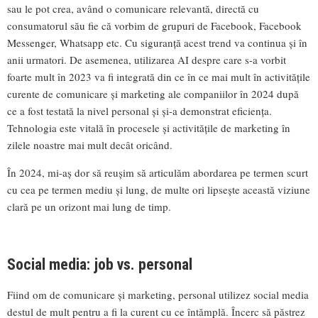
sau le pot crea, având o comunicare relevantă, directă cu
consumatorul său fie că vorbim de grupuri de Facebook, Facebook
Messenger, Whatsapp etc. Cu siguranță acest trend va continua și în
anii urmatori. De asemenea, utilizarea AI despre care s-a vorbit
foarte mult în 2023 va fi integrată din ce în ce mai mult în activitățile
curente de comunicare și marketing ale companiilor în 2024 după
ce a fost testată la nivel personal și și-a demonstrat eficiența.
Tehnologia este vitală în procesele și activitățile de marketing în
zilele noastre mai mult decât oricând.
În 2024, mi-aș dor să reușim să articulăm abordarea pe termen scurt
cu cea pe termen mediu și lung, de multe ori lipsește această viziune
clară pe un orizont mai lung de timp.
Social media: job vs. personal
Fiind om de comunicare și marketing, personal utilizez social media
destul de mult pentru a fi la curent cu ce întămplă. Încerc să păstrez