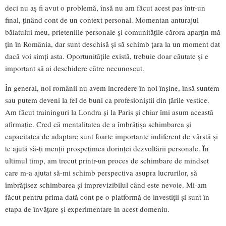
deci nu aș fi avut o problemă, însă nu am făcut acest pas într-un
final, ținând cont de un context personal. Momentan anturajul
băiatului meu, prieteniile personale și comunitățile cărora aparțin mă
țin în România, dar sunt deschisă și să schimb țara la un moment dat
dacă voi simți asta. Oportunitățile există, trebuie doar căutate și e
important să ai deschidere către necunoscut.
În general, noi românii nu avem încredere în noi înșine, însă suntem
sau putem deveni la fel de buni ca profesioniștii din țările vestice.
Am făcut traininguri la Londra și la Paris și chiar îmi asum această
afirmație. Cred că mentalitatea de a îmbrățișa schimbarea și
capacitatea de adaptare sunt foarte importante indiferent de vârstă și
te ajută să-ți menții prospețimea dorinței dezvoltării personale. În
ultimul timp, am trecut printr-un proces de schimbare de mindset
care m-a ajutat să-mi schimb perspectiva asupra lucrurilor, să
îmbrățisez schimbarea și imprevizibilul când este nevoie. Mi-am
făcut pentru prima dată cont pe o platformă de investiții și sunt în
etapa de învățare și experimentare în acest domeniu.