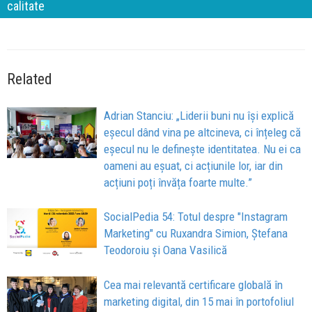
calitate
Related
Adrian Stanciu: „Liderii buni nu își explică
eșecul dând vina pe altcineva, ci înțeleg că
eșecul nu le definește identitatea. Nu ei ca
oameni au eșuat, ci acțiunile lor, iar din
acțiuni poți învăța foarte multe.”
SocialPedia 54: Totul despre "Instagram
Marketing" cu Ruxandra Simion, Ștefana
Teodoroiu și Oana Vasilică
Cea mai relevantă certificare globală în
marketing digital, din 15 mai în portofoliul