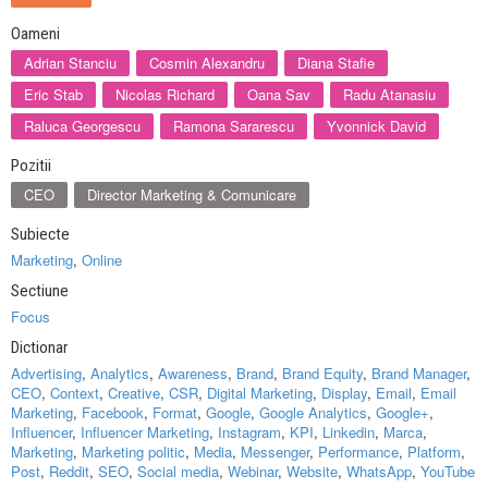
Oameni
Adrian Stanciu
Cosmin Alexandru
Diana Stafie
Eric Stab
Nicolas Richard
Oana Sav
Radu Atanasiu
Raluca Georgescu
Ramona Sararescu
Yvonnick David
Pozitii
CEO
Director Marketing & Comunicare
Subiecte
Marketing
,
Online
Sectiune
Focus
Dictionar
Advertising
,
Analytics
,
Awareness
,
Brand
,
Brand Equity
,
Brand Manager
,
CEO
,
Context
,
Creative
,
CSR
,
Digital Marketing
,
Display
,
Email
,
Email
Marketing
,
Facebook
,
Format
,
Google
,
Google Analytics
,
Google+
,
Influencer
,
Influencer Marketing
,
Instagram
,
KPI
,
Linkedin
,
Marca
,
Marketing
,
Marketing politic
,
Media
,
Messenger
,
Performance
,
Platform
,
Post
,
Reddit
,
SEO
,
Social media
,
Webinar
,
Website
,
WhatsApp
,
YouTube