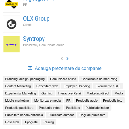
PR
OLX Group
Clienti
Syntropy
,
Publicitate
Comunicare online
Adauga prezentare de companie
Branding, design, packaging
Comunicare online
Consultanta de marketing
Content Marketing
Dezvoltare web
Employer Branding
Evenimente / BTL
Experiential Marketing
Gaming
Interactive Retail
Marketing direct
Media
Mobile marketing
Monitorizare media
PR
Productie audio
Productie foto
Productie publicitara
Productie video
Publicitate
Publicitate indoor
Publicitate neconventionala
Publicitate outdoor
Regii de publicitate
Research
Tipografii
Training