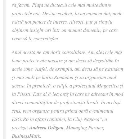
să facem. Piața ne dictează cele mai multe dintre
proiectele noi. Devine evident, la un moment dat, unde
există noi puncte de interes. Alteori, pur și simplu
obținem insight-uri într-un anumit domeniu, pe care
vrem să le concretizăm.
Anul acesta ne-am dorit consolidare. Am ales cele mai
bune proiecte ale noastre și am decis să dezvoltăm în
acele zone. Astfel, de exemplu, am decis să ne extindem
și mai mult pe harta României și să organizăm anul
acesta, în premieră, o ediție a proiectului Magnetico și
la Pitești. Este al 8-lea oraș în care ne adresăm în mod
direct comunităților de profesioniști locali. În același
sens, vom organiza pentru prima oară evenimentul
ESG:Ro în afara capitalei, la Cluj-Napoca”,
a
precizat
Andreea Drăgan
, Managing Partner,
BusinessMark.