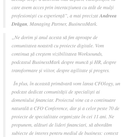
care avem acces prin interacțiunea cu atât de mulți
profesioniști cu experiență”,
a mai precizat
Andreea
Drăgan
, Managing Partner, BusinessMark.
„
Ne dorim și anul acesta să fim aproape de
comunitatea noastră cu proiecte digitale. Vom
continua șă creștem vizibilitatea Worksounds,
podcastul BusinessMark despre muncă și HR, despre
transformare și viitor, despre agilitate și progres.
În plus, în această primăvară vom lansa CFOlogy, un
podcast dedicat comunității de specialiști ai
domeniului financiar. Proiectul vine ca o continuare
naturală a CFO Conference, dar și a celor peste 70 de
proiecte de specialitate organizate în cei 11 ani. Ne
propunem, alături de lideri financiari, să abordăm
subiecte de interes pentru mediul de business: context