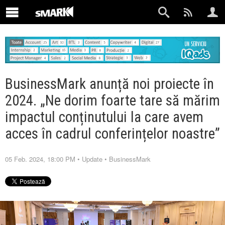
BusinessMark anunță noi proiecte în
2024. „Ne dorim foarte tare să mărim
impactul conținutului la care avem
acces în cadrul conferințelor noastre”
05 Feb. 2024, 18:00 PM
•
Update
•
BusinessMark