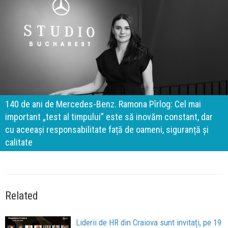
140 de ani de Mercedes-Benz. Ramona Pîrlog: Cel mai
important „test al timpului” este să inovăm constant, dar
cu aceeași responsabilitate față de oameni, siguranță și
calitate
Related
Liderii de HR din Craiova sunt invitați, pe 19