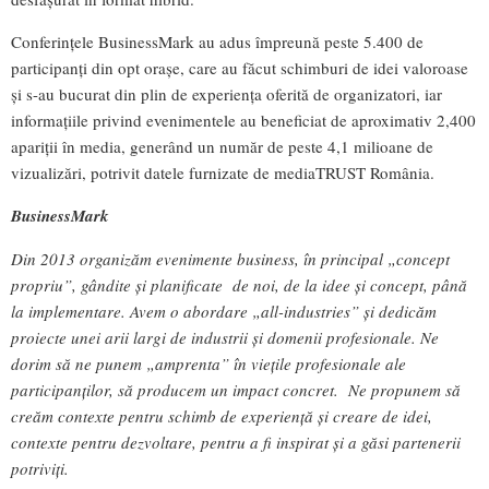
Conferințele BusinessMark au adus împreună peste 5.400 de
participanți din opt orașe, care au făcut schimburi de idei valoroase
și s-au bucurat din plin de experiența oferită de organizatori, iar
informațiile privind evenimentele au beneficiat de aproximativ 2,400
apariții în media, generând un număr de peste 4,1 milioane de
vizualizări, potrivit datele furnizate de mediaTRUST România.
BusinessMark
Din 2013 organizăm evenimente business, în principal „concept
propriu”, gândite și planificate de noi, de la idee și concept, până
la implementare. Avem o abordare „all-industries” și dedicăm
proiecte unei arii largi de industrii și domenii profesionale. Ne
dorim să ne punem „amprenta” în viețile profesionale ale
participanților, să producem un impact concret. Ne propunem să
creăm contexte pentru schimb de experiență și creare de idei,
contexte pentru dezvoltare, pentru a fi inspirat și a găsi partenerii
potriviți.