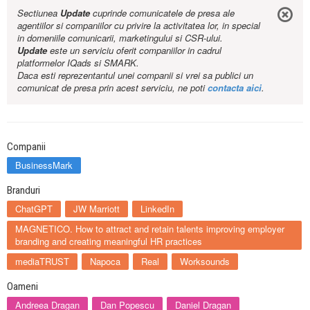
Sectiunea
Update
cuprinde comunicatele de presa ale
agentiilor si companiilor cu privire la activitatea lor, in special
in domeniile comunicarii, marketingului si CSR-ului.
Update
este un serviciu oferit companiilor in cadrul
platformelor IQads si SMARK.
Daca esti reprezentantul unei companii si vrei sa publici un
comunicat de presa prin acest serviciu, ne poti
contacta aici
.
Companii
BusinessMark
Branduri
ChatGPT
JW Marriott
LinkedIn
MAGNETICO. How to attract and retain talents improving employer
branding and creating meaningful HR practices
mediaTRUST
Napoca
Real
Worksounds
Oameni
Andreea Dragan
Dan Popescu
Daniel Dragan