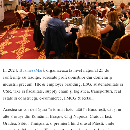
În 2024,
BusinessMark
organizează la nivel național 25 de
conferințe cu tradiție, adresate profesioniștilor din domenii și
industrii precum: HR & employer branding, ESG, sustenabilitate și
CSR, taxe și fiscalitate, supply chain și logistică, transporturi, real
estate și construcții, e-commerce, FMCG & Retail.
Acestea se vor desfășura în format fizic, atât în București, cât și în
alte 8 orașe din România: Brașov, Cluj-Napoca, Craiova Iași,
Oradea, Sibiu, Timișoara, o premieră fiind orașul Pitești, unde
Magnetico. How to attract and retain talents improving
proiectul „