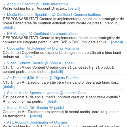
Account Director @ Kubis Interactive
We’re looking for an Account Director...
[detalii]
Media Relations Specialist @ Confident Communications
RESPONSABILITĂȚI Crearea și implementarea hands-on a strategiilor de
presă Redactarea de conținut editorial: comunicate de presă, interviuri,...
[detalii]
PR Manager @ Confident Communications
RESPONSABILITĂȚI Creare și implementare hands-on a strategiilor de
comunicare integrată pentru clienți B2B & B2C Implicare activă...
[detalii]
Copywriter (Mid–Senior) @ Digitas România
Căutăm un Copywriter cu experiență de agenție care știe că o idee bună
trebuie să...
[detalii]
Video Content Creator @ Cohn & Jansen
Căutăm un Video Content Creator care să gândească și să producă
content pentru unele dintre...
[detalii]
Art Director (Mid–Senior) @ Digitas România
Căutăm un Art Director care știe că e tare când o idee arată bine, dar...
[detalii]
Social Media Specialist wanted @ Internet Corp
Ești pasionat(ă) de social media, content creation și tendințele digitale?
Ai un ochi format pentru...
[detalii]
Social Media Art Director @ pastel
Căutăm un Art Director cu experiență în social media, care să știe cum
să transforme...
[detalii]
ATL Account Coordinator @ Oxygen
We’re looking for an ATL Account Coordinator – an organized, proactive,