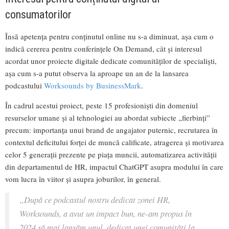
consumatorilor
Însă apetența pentru conținutul online nu s-a diminuat, așa cum o
indică cererea pentru conferințele On Demand, cât și interesul
acordat unor proiecte digitale dedicate comunităților de specialiști,
așa cum s-a putut observa la aproape un an de la lansarea
podcastului
Worksounds by BusinessMark
.
În cadrul acestui proiect, peste 15 profesioniști din domeniul
resurselor umane și al tehnologiei au abordat subiecte „fierbinți”
precum: importanța unui brand de angajator puternic, recrutarea în
contextul deficitului forței de muncă calificate, atragerea și motivarea
celor 5 generații prezente pe piața muncii, automatizarea activității
din departamentul de HR, impactul ChatGPT asupra modului în care
vom lucra în viitor și asupra joburilor, în general.
„
După ce podcastul nostru dedicat zonei HR,
Worksounds, a avut un impact bun, ne-am propus în
2024 să mai lansăm unul, dedicat unei comunități la