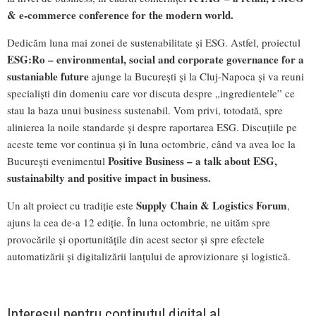
& e-commerce conference for the modern world.
Dedicăm luna mai zonei de sustenabilitate și ESG. Astfel, proiectul
ESG:Ro – environmental, social and corporate governance for a
sustaniable future
ajunge la București și la Cluj-Napoca și va reuni
specialiști din domeniu care vor discuta despre „ingredientele” ce
stau la baza unui business sustenabil. Vom privi, totodată, spre
alinierea la noile standarde și despre raportarea ESG. Discuțiile pe
aceste teme vor continua și în luna octombrie, când va avea loc la
Positive Business – a talk about ESG,
București evenimentul
sustainabilty and positive impact in business.
Supply Chain & Logistics Forum
Un alt proiect cu tradiție este
,
ajuns la cea de-a 12 ediție. În luna octombrie, ne uităm spre
provocările și oportunitățile din acest sector și spre efectele
automatizării și digitalizării lanțului de aprovizionare și logistică.
Interesul pentru conținutul digital al