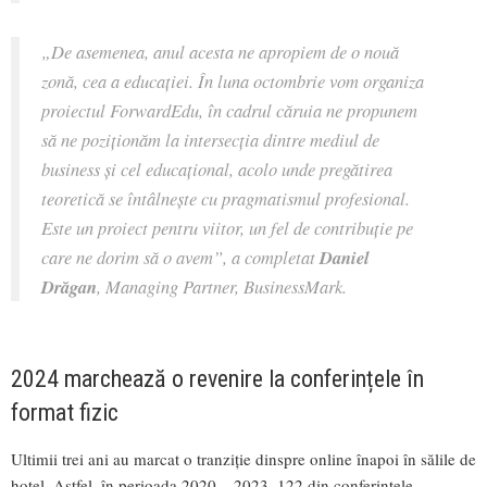
„De asemenea, anul acesta ne apropiem de o nouă
zonă, cea a educației. În luna octombrie vom organiza
proiectul ForwardEdu, în cadrul căruia ne propunem
să ne poziționăm la intersecția dintre mediul de
business și cel educațional, acolo unde pregătirea
teoretică se întâlnește cu pragmatismul profesional.
Este un proiect pentru viitor, un fel de contribuție pe
care ne dorim să o avem
”, a completat
Daniel
Drăgan
, Managing Partner, BusinessMark.
2024 marchează o revenire la conferințele în
format fizic
Ultimii trei ani au marcat o tranziție dinspre online înapoi în sălile de
hotel. Astfel, în perioada 2020 – 2023, 122 din conferințele