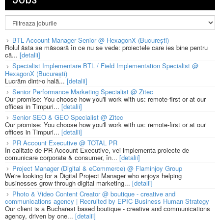
BTL Account Manager Senior @ HexagonX (București)
Rolul ăsta se măsoară în ce nu se vede: proiectele care ies bine pentru
că...
[detalii]
Specialist Implementare BTL / Field Implementation Specialist @
HexagonX (București)
Lucrăm dintr-o hală...
[detalii]
Senior Performance Marketing Specialist @ Zitec
Our promise: You choose how you'll work with us: remote-first or at our
offices in Timpuri...
[detalii]
Senior SEO & GEO Specialist @ Zitec
Our promise: You choose how you'll work with us: remote-first or at our
offices in Timpuri...
[detalii]
PR Account Executive @ TOTAL PR
În calitate de PR Account Executive, vei implementa proiecte de
comunicare corporate & consumer, în...
[detalii]
Project Manager (Digital & eCommerce) @ Flaminjoy Group
We're looking for a Digital Project Manager who enjoys helping
businesses grow through digital marketing...
[detalii]
Photo & Video Content Creator @ boutique - creative and
communications agency | Recruited by EPIC Business Human Strategy
Our client is a Bucharest based boutique - creative and communications
agency, driven by one...
[detalii]