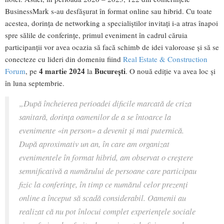
BusinessMark s-au desfășurat în format online sau hibrid. Cu toate
acestea, dorința de networking a specialiștilor invitați i-a atras înapoi
spre sălile de conferințe, primul eveniment în cadrul căruia
participanții vor avea ocazia să facă schimb de idei valoroase și să se
conecteze cu lideri din domeniu fiind
Real Estate & Construction
4 martie 2024
București
Forum
, pe
la
. O nouă ediție va avea loc și
în luna septembrie.
„După încheierea perioadei dificile marcată de criza
sanitară, dorința oamenilor de a se întoarce la
evenimente
«
in person» a devenit și mai puternică.
După aproximativ un an, în care am organizat
evenimentele în format hibrid, am observat o creștere
semnificativă a numărului de persoane care participau
fizic la conferințe, în timp ce numărul celor prezenți
online a început să scadă considerabil. Oamenii au
realizat că nu pot înlocui complet experiențele sociale