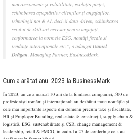
macroeconomic și volatilitate, evoluția pieței,
schimbarea așteptărilor clienților și angajaților,
tehnologii noi & AI, decizii data-driven, schimbarea
setului de skill-uri necesar pentru angajați,
conformarea la normele ESG, noutăți fiscale și
tendințe internaționale etc
.”, a adăugat
Daniel
Drăgan
, Managing Partner, BusinessMark.
Cum a arătat anul 2023 la BusinessMark
În 2023, an ce a marcat 10 ani de la fondarea companiei, 500 de
profesioniști români și internaționali au dezbătut toate noutățile și
cele mai importante aspecte din domenii precum taxe și fiscalitate,
HR și Employer Branding, real estate & construcții, supply chain &
logistică, ESG, sustenabilitate și CSR, change management &
leadership, retail & FMCG, în cadrul a 27 de conferințe ce s-au
desfășurat în format hibrid.