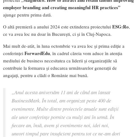
employer branding and creating meaningful HR practices”
ajunge pentru prima dată.
ESG:Ro
O altă premieră a anului 2024 este extinderea proiectului
,
ce va avea loc nu doar în București, ci și în Cluj-Napoca.
Mai mult de-atât, în luna octombrie va avea loc și prima ediție a
ForwardEdu
conferinței
, în cadrul căreia vom aduce în atenția
mediului de business necesitatea ca liderii și organizațiile să
contribuie la formarea și educarea următoarelor generații de
angajați, pentru a clădi o Românie mai bună.
„
Anul acesta aniversăm 11 ani de când am lansat
BusinessMark. În total, am organizat peste 400 de
evenimente. Multe dintre proiectele anuale sunt ediții
ale unor conferințe pornite cu mulți ani în urmă. În
fiecare an, însă, avem și evenimente noi, idei noi,
uneori timpul pare insuficient pentru tot ce ne-am dori