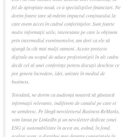
fel de apropiate nouă, ce a specialiștilor financiari. Ne
dorim foarte tare să mărim impactul conținutului la
care avem acces în cadrul conferințelor. Sunt foarte
multe informații utile, interesante pe care le obținem
prin intermediul evenimentelor, am dori ca ele să
ajungă la cât mai mulți oameni. Aceste proiecte
digitale au scopul de aduce profesioniștii în alt cadru
decât cel al unei conferințe pentru discuții deschise ce
pot genera încredere, idei, unitate în mediul de
business.
Totodată, ne dorim ca audiența noastră să găsească
informații relevante, indiferent de canalul pe care ei
ne urmăresc. Pe lângă newsletterul Business ReMarks,
vom lansa pe LinkedIn și un newsletter dedicat zonei
ESG și sustenabilitate în acest an, având, în fond,
același scop: a distribui mai departe cunoștințele la