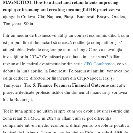
MAGNETICO. How to attract and retain talents improving
employer branding and creating meaningful HR practices
va
ajunge la Craiova, Cluj-Napoca, Pitești, București, Brașov, Oradea,
Timișoara, Sibiu.
Într-un mediu de business volatil și un context economic dificil, cum
își propun liderii financiari să crească reziliența companiilor și să
atingă obiectivele de creștere pe termen lung? Care va fi evoluția
investițiilor în 2024? Ce măsuri pot fi luate în acest sens? Aflăm
răspunsul în cadrul evenimentelor din seria
CFO Conference
, ce va
debuta în luna aprilie, la București. Pe parcursul anului, vor avea loc
ediții dedicate directorilor financiari din Cluj-Napoca, Iași și
Tax & Finance Forum
Financial Outcome
Timișoara.
și
sunt alte
proiecte dedicate profesioniștilor din domeniul financiar și vor avea
loc la București.
Tot în luna aprilie ne uităm și spre cum vor evolua business-urile din
zona retail & FMCG în 2024 și aflăm cum se pot diferenția
companiile într-un mediu economic dificil pentru o evoluție pozitivă
reTAG – a retail, FMCG
la nivel de business, în cadrul conferinței