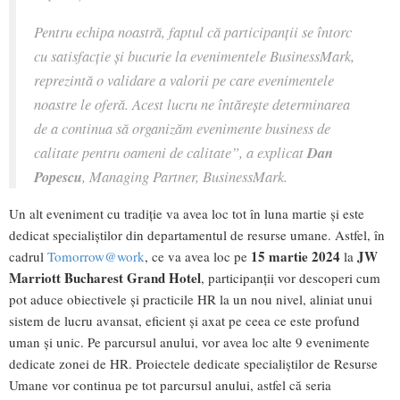
Pentru echipa noastră, faptul că participanții se întorc
cu satisfacție și bucurie la evenimentele BusinessMark,
reprezintă o validare a valorii pe care evenimentele
noastre le oferă. Acest lucru ne întărește determinarea
de a continua să organizăm evenimente business de
calitate pentru oameni de calitate
”, a explicat
Dan
Popescu
, Managing Partner, BusinessMark.
Un alt eveniment cu tradiție va avea loc tot în luna martie și este
dedicat specialiștilor din departamentul de resurse umane. Astfel, în
15 martie 2024
JW
cadrul
Tomorrow@work
, ce va avea loc pe
la
Marriott Bucharest Grand Hotel
, participanții vor descoperi cum
pot aduce obiectivele și practicile HR la un nou nivel, aliniat unui
sistem de lucru avansat, eficient și axat pe ceea ce este profund
uman și unic. Pe parcursul anului, vor avea loc alte 9 evenimente
dedicate zonei de HR. Proiectele dedicate specialiștilor de Resurse
Umane vor continua pe tot parcursul anului, astfel că seria