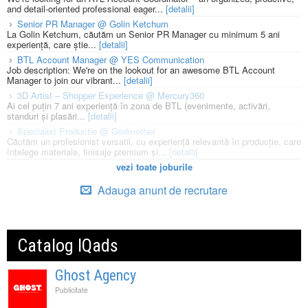
and detail-oriented professional eager...
[detalii]
Senior PR Manager @ Golin Ketchum
La Golin Ketchum, căutăm un Senior PR Manager cu minimum 5 ani
experiență, care știe...
[detalii]
BTL Account Manager @ YES Communication
Job description: We're on the lookout for an awesome BTL Account
Manager to join our vibrant...
[detalii]
3D Artist – Shopper Experience @ Mercury360
Ai cel puțin 7 ani experiență în zona de BTL (evenimente, activări,
standuri și plasări...
[detalii]
Specialist Productie @ Godmother
Căutăm un profesionist versatil, cu experiență relevantă în producție, care
înțelege materiale, finisaje premium și...
[detalii]
vezi toate joburile
Adauga anunt de recrutare
Catalog IQads
Ghost Agency
Publicitate