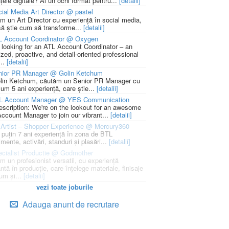
țele digitale? Ai un ochi format pentru...
[detalii]
ial Media Art Director @ pastel
m un Art Director cu experiență în social media,
să știe cum să transforme...
[detalii]
L Account Coordinator @ Oxygen
 looking for an ATL Account Coordinator – an
zed, proactive, and detail-oriented professional
...
[detalii]
nior PR Manager @ Golin Ketchum
lin Ketchum, căutăm un Senior PR Manager cu
um 5 ani experiență, care știe...
[detalii]
L Account Manager @ YES Communication
escription: We're on the lookout for an awesome
ccount Manager to join our vibrant...
[detalii]
Artist – Shopper Experience @ Mercury360
l puțin 7 ani experiență în zona de BTL
mente, activări, standuri și plasări...
[detalii]
cialist Productie @ Godmother
m un profesionist versatil, cu experiență
ntă în producție, care înțelege materiale, finisaje
um și...
[detalii]
vezi toate joburile
Adauga anunt de recrutare