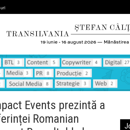
uri
pact Events prezintă a
nferinței Romanian
J