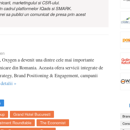
nicarii, marketingului si CSR-ului.
r in cadrul platformelor IQads si SMARK.
rei sa publici un comunicat de presa prin acest
en
, Oxygen a devenit una dintre cele mai importante
icare din Romania. Aceasta ofera servicii integrate de
rategy, Brand Positioning & Engagement, campanii
 detalii »
n
oup
Grand Hotel Bucuresti
Brand
stment Roundtable
The Economist
Consu