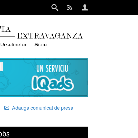
Adauga comunicat de presa
obs