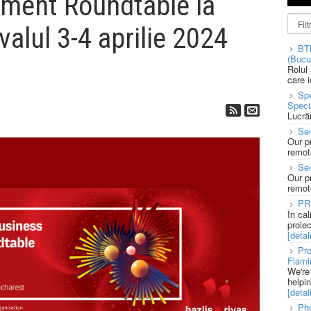
tment Roundtable la
valul 3-4 aprilie 2024
BT
(Bucu
Rolul
care 
Spe
Speci
Lucră
Sen
Our p
remote
Se
Our p
remote
PR
În ca
proie
[detali
Pro
Flami
We're
helpi
[detali
Pho