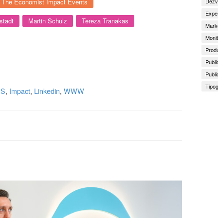
The Economist Impact Events
Dezv
Exper
stadt
Martin Schulz
Tereza Tranakas
Marke
Monit
Produ
Publi
Publi
Tipog
PS
,
Impact
,
Linkedin
,
WWW