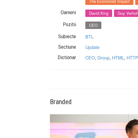
The Economist Impact
Oameni
David King
Guy Verhof
Pozitii
CEO
Subiecte
BTL
Sectiune
Update
Dictionar
CEO
,
Group
,
HTML
,
HTT
Branded