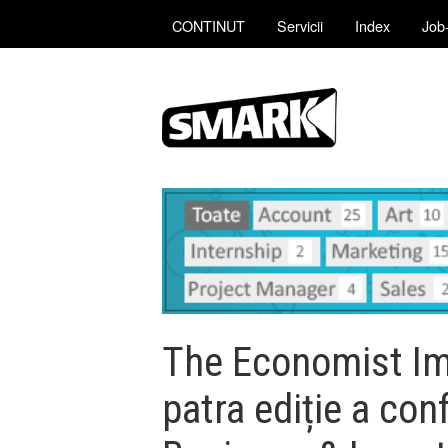
CONTINUT
Servicii
Index
Job-
The Economist Im
patra ediție a co