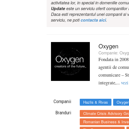
activitatea lor, in special in domeniile comu
Update
este un serviciu oferit companiilo
Daca esti reprezentantul unei companii si v
serviciu, ne poti
contacta aici
.
Oxygen
Companie:
Oxyg
Fondata in 2008
agentii de comun
comunicare – St
integrate,...
vezi
Companii
Hazlis & Rivas
Oxyge
Branduri
Climate Crisis Advisory Gr
Romanian Business & Inve