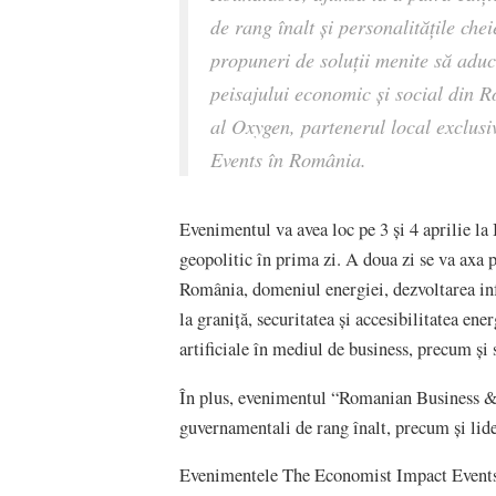
de rang înalt și personalitățile che
propuneri de soluții menite să aducă
peisajului economic și social din 
al Oxygen, partenerul local exclus
Events în România.
Evenimentul va avea loc pe 3 și 4 aprilie la
geopolitic în prima zi. A doua zi se va axa 
România, domeniul energiei, dezvoltarea inf
la graniță, securitatea și accesibilitatea ene
artificiale în mediul de business, precum și
În plus, evenimentul “Romanian Business & 
guvernamentali de rang înalt, precum și lid
Evenimentele The Economist Impact Events l