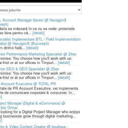
L Account Manager Senior @ HexagonX
rești)
 ăsta se măsoară în ce nu se vede: proiectele
ies bine pentru că...
[detalii]
cialist Implementare BTL / Field Implementation
alist @ HexagonX (București)
m dintr-o hală...
[detalii]
ior Performance Marketing Specialist @ Zitec
romise: You choose how you'll work with us:
-first or at our offices in Timpuri...
[detalii]
nior SEO & GEO Specialist @ Zitec
romise: You choose how you'll work with us:
-first or at our offices in Timpuri...
[detalii]
 Account Executive @ TOTAL PR
litate de PR Account Executive, vei implementa
cte de comunicare corporate & consumer, în...
i]
ject Manager (Digital & eCommerce) @
njoy Group
 looking for a Digital Project Manager who enjoys
ng businesses grow through digital marketing...
i]
to & Video Content Creator @ boutique -