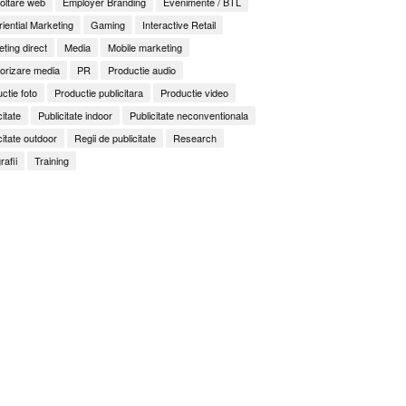
oltare web
Employer Branding
Evenimente / BTL
iential Marketing
Gaming
Interactive Retail
ting direct
Media
Mobile marketing
orizare media
PR
Productie audio
ctie foto
Productie publicitara
Productie video
citate
Publicitate indoor
Publicitate neconventionala
citate outdoor
Regii de publicitate
Research
rafii
Training