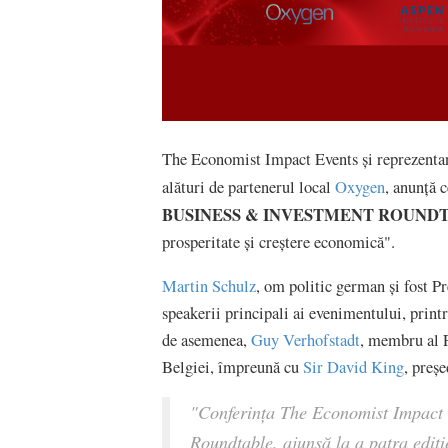
The Economist Impact Events și reprezentanț
alături de partenerul local
Oxygen
, anunță 
BUSINESS & INVESTMENT ROUND
prosperitate și creștere economică".
Martin Schulz
, om politic german și fost P
speakerii principali ai evenimentului, printr
de asemenea,
Guy Verhofstadt
, membru al 
Belgiei, împreună cu
Sir David King
, preș
"
Conferința The Economist Impact
Roundtable, ajunsă la a patra ediție