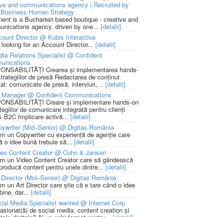
ive and communications agency | Recruited by
Business Human Strategy
lient is a Bucharest based boutique - creative and
nications agency, driven by one...
[detalii]
ount Director @ Kubis Interactive
 looking for an Account Director...
[detalii]
ia Relations Specialist @ Confident
unications
NSABILITĂȚI Crearea și implementarea hands-
strategiilor de presă Redactarea de conținut
ial: comunicate de presă, interviuri,...
[detalii]
 Manager @ Confident Communications
NSABILITĂȚI Creare și implementare hands-on
tegiilor de comunicare integrată pentru clienți
 B2C Implicare activă...
[detalii]
ywriter (Mid–Senior) @ Digitas România
m un Copywriter cu experiență de agenție care
ă o idee bună trebuie să...
[detalii]
deo Content Creator @ Cohn & Jansen
m un Video Content Creator care să gândească
 producă content pentru unele dintre...
[detalii]
 Director (Mid–Senior) @ Digitas România
m un Art Director care știe că e tare când o idee
bine, dar...
[detalii]
ial Media Specialist wanted @ Internet Corp
pasionat(ă) de social media, content creation și