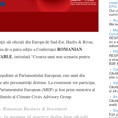
creat
EPIC 
Our c
commu
Acc
We’re
Med
Comm
RESPO
ii săi oficiali din Europa de Sud-Est, Hazlis & Rivas,
on a 
editor
ROMANIAN
cea de-a patra ediție a Conferinței
PR
RESPO
TABLE
, intitulată "Crearea unui nou scenariu pentru
a stra
B2B &
Cop
Căută
reședinte al Parlamentului European, este unul din
știe c
e alte personalități distinse. La eveniment vor participa,
Vi
Căută
Parlamentului European (MEP) și fost prim-ministru al
și să
edintele al Climate Crisis Advisory Group.
Art
Căută
arată 
 - Romanian Business & Investment
Soc
Ești 
, își propune să genereze dialog între oficialii