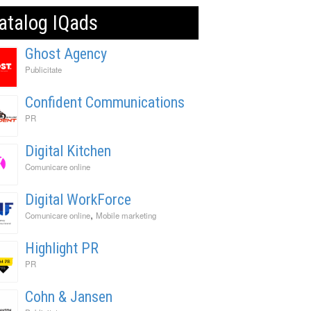
atalog IQads
Ghost Agency
Publicitate
Confident Communications
PR
Digital Kitchen
Comunicare online
Digital WorkForce
,
Comunicare online
Mobile marketing
Highlight PR
PR
Cohn & Jansen