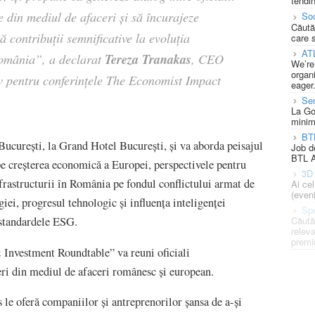
tendin
ie din mediul de afaceri și să încurajeze
Soc
Căută
 contribuții semnificative la evoluția
care 
AT
Tereza Tranakas
România
”, a declarat
, CEO
We’re
organi
iv pentru conferințele The Economist Impact
eager
Se
La Go
minim
BT
 București, la Grand Hotel București, și va aborda peisajul
Job d
BTL A
pe creșterea economică a Europei, perspectivele pentru
3D 
rastructurii în România pe fondul conflictului armat de
Ai ce
(eveni
rgiei, progresul tehnologic și influența inteligenței
Spe
Căută
 standardele ESG.
releva
premi
Investment Roundtable” va reuni oficiali
eri din mediul de afaceri românesc și european.
e oferă companiilor și antreprenorilor șansa de a-și