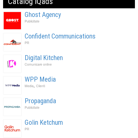
Catalog IQads
Ghost Agency
Publicitate
Confident Communications
PR
Digital Kitchen
Comunicare online
WPP Media
,
Media
Clienti
Propaganda
Publicitate
Golin Ketchum
PR