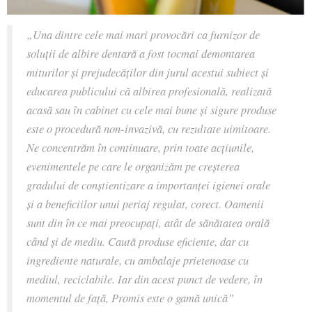
„Una dintre cele mai mari provocări ca furnizor de
soluții de albire dentară a fost tocmai demontarea
miturilor și prejudecăților din jurul acestui subiect și
educarea publicului că albirea profesională, realizată
acasă sau în cabinet cu cele mai bune și sigure produse
este o procedură non-invazivă, cu rezultate uimitoare.
Ne concentrăm în continuare, prin toate acțiunile,
evenimentele pe care le organizăm pe creșterea
gradului de conștientizare a importanței igienei orale
și a beneficiilor unui periaj regulat, corect. Oamenii
sunt din în ce mai preocupați, atât de sănătatea orală
când și de mediu. Caută produse eficiente, dar cu
ingrediente naturale, cu ambalaje prietenoase cu
mediul, reciclabile. Iar din acest punct de vedere, în
momentul de față, Promis este o gamă unică”