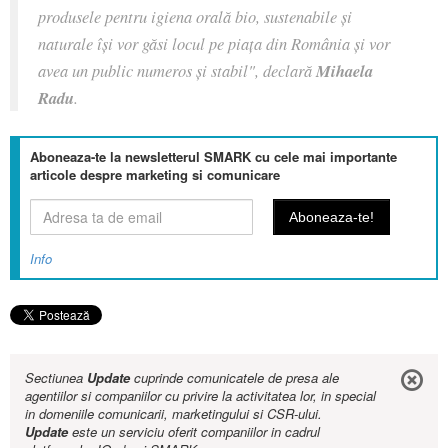
produsele pentru igiena orală bio, sustenabile și
naturale își vor găsi locul pe piața din România și vor
avea un public numeros și stabil",
declară
Mihaela
Radu
.
Aboneaza-te la newsletterul SMARK cu cele mai importante
articole despre marketing si comunicare
Info
Sectiunea
Update
cuprinde comunicatele de presa ale
agentiilor si companiilor cu privire la activitatea lor, in special
in domeniile comunicarii, marketingului si CSR-ului.
Update
este un serviciu oferit companiilor in cadrul