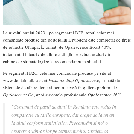
La nivelul anului 2023, pe segmentul B2B, topul celor mai
comandate produse din portofoliul Diviodent este completat de firele
de retracție Ultrapack, urmat de Opalescence Boost 40%,
tratamentul intensiv de albire a dinților efectuat exclusiv în
cabinetele stomatologice la recomandarea medicului.
Pe segmentul B2C, cele mai comandate produse pe site-ul
www.dentalmall.ro sunt
Pasta de dinți Opalescence
, urmată de
sistemele de albire dentară pentru acasă în gutiere preformate –
Opalescence Go
, apoi sistemele profesionale
Opalescence 16%.
"Consumul de pastă de dinți în România este redus în
comparație cu țările europene, dar crește de la un an
la altul conform statisticilor. Preconizăm și noi o
creștere a vânzărilor pe termen mediu. Credem că