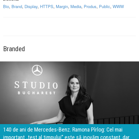
Bio
,
Brand
,
Display
,
HTTPS
,
Margin
,
Media
,
Produs
,
Public
,
WWW
Branded
140 de ani de Mercedes-Benz. Ramona Pîrlog: Cel mai
important „test al timpului” este să inovăm constant, dar