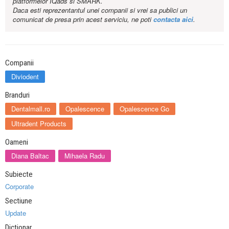
platformelor IQads si SMARK.
Daca esti reprezentantul unei companii si vrei sa publici un
comunicat de presa prin acest serviciu, ne poti
contacta aici
.
Companii
Diviodent
Branduri
Dentalmall.ro
Opalescence
Opalescence Go
Ultradent Products
Oameni
Diana Baltac
Mihaela Radu
Subiecte
Corporate
Sectiune
Update
Dictionar