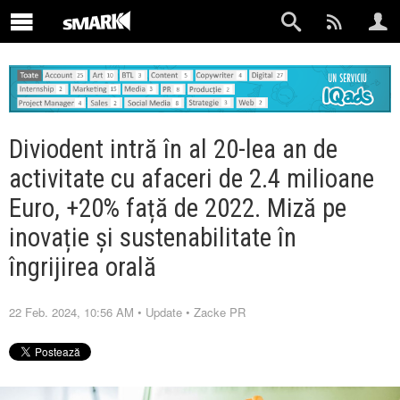
Diviodent intră în al 20-lea an de
activitate cu afaceri de 2.4 milioane
Euro, +20% față de 2022. Miză pe
inovație și sustenabilitate în
îngrijirea orală
22 Feb. 2024, 10:56 AM
•
Update
•
Zacke PR