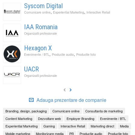
Syscom Digital
,
,
Comunicare online
Experiential Marketing
Interactive Retail
IAA Romania
Organizatii profesionale
Hexagon X
,
,
Evenimente / BTL
Productie audio
Productie foto
UACR
Organizatii profesionale
Adauga prezentare de companie
Branding, design, packaging
Comunicare online
Consultanta de marketing
Content Marketing
Dezvoltare web
Employer Branding
Evenimente / BTL
Experiential Marketing
Gaming
Interactive Retail
Marketing direct
Media
Mobile marketing
Monitorizare media
PR
Productie audio
Productie foto