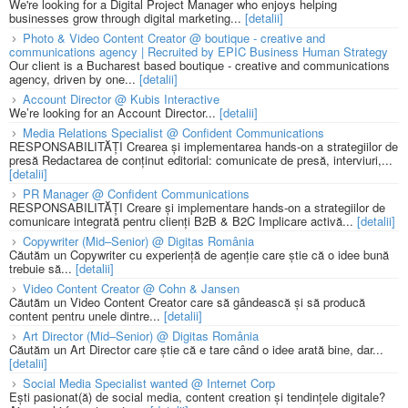
We're looking for a Digital Project Manager who enjoys helping
businesses grow through digital marketing...
[detalii]
Photo & Video Content Creator @ boutique - creative and
communications agency | Recruited by EPIC Business Human Strategy
Our client is a Bucharest based boutique - creative and communications
agency, driven by one...
[detalii]
Account Director @ Kubis Interactive
We’re looking for an Account Director...
[detalii]
Media Relations Specialist @ Confident Communications
RESPONSABILITĂȚI Crearea și implementarea hands-on a strategiilor de
presă Redactarea de conținut editorial: comunicate de presă, interviuri,...
[detalii]
PR Manager @ Confident Communications
RESPONSABILITĂȚI Creare și implementare hands-on a strategiilor de
comunicare integrată pentru clienți B2B & B2C Implicare activă...
[detalii]
Copywriter (Mid–Senior) @ Digitas România
Căutăm un Copywriter cu experiență de agenție care știe că o idee bună
trebuie să...
[detalii]
Video Content Creator @ Cohn & Jansen
Căutăm un Video Content Creator care să gândească și să producă
content pentru unele dintre...
[detalii]
Art Director (Mid–Senior) @ Digitas România
Căutăm un Art Director care știe că e tare când o idee arată bine, dar...
[detalii]
Social Media Specialist wanted @ Internet Corp
Ești pasionat(ă) de social media, content creation și tendințele digitale?