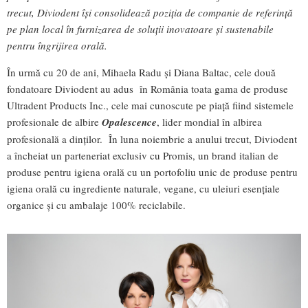
trecut, Diviodent își consolidează poziția de companie de referință
pe plan local în furnizarea de soluții inovatoare și sustenabile
pentru îngrijirea orală.
În urmă cu 20 de ani, Mihaela Radu și Diana Baltac, cele două
fondatoare Diviodent au adus în România toata gama de produse
Ultradent Products Inc., cele mai cunoscute pe piață fiind sistemele
profesionale de albire
Opalescence
, lider mondial în albirea
profesională a dinților. În luna noiembrie a anului trecut, Diviodent
a încheiat un parteneriat exclusiv cu Promis, un brand italian de
produse pentru igiena orală cu un portofoliu unic de produse pentru
igiena orală cu ingrediente naturale, vegane, cu uleiuri esențiale
organice și cu ambalaje 100% reciclabile.