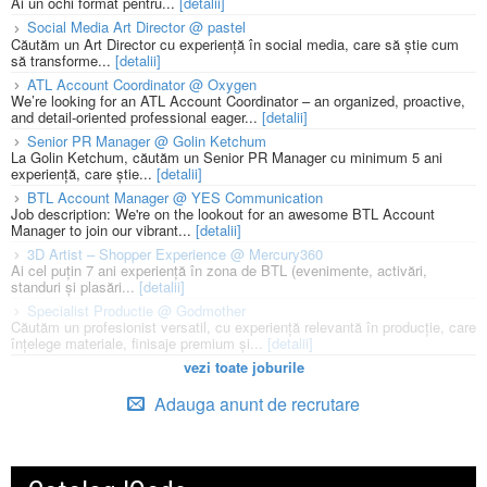
Ai un ochi format pentru...
[detalii]
Social Media Art Director @ pastel
Căutăm un Art Director cu experiență în social media, care să știe cum
să transforme...
[detalii]
ATL Account Coordinator @ Oxygen
We’re looking for an ATL Account Coordinator – an organized, proactive,
and detail-oriented professional eager...
[detalii]
Senior PR Manager @ Golin Ketchum
La Golin Ketchum, căutăm un Senior PR Manager cu minimum 5 ani
experiență, care știe...
[detalii]
BTL Account Manager @ YES Communication
Job description: We're on the lookout for an awesome BTL Account
Manager to join our vibrant...
[detalii]
3D Artist – Shopper Experience @ Mercury360
Ai cel puțin 7 ani experiență în zona de BTL (evenimente, activări,
standuri și plasări...
[detalii]
Specialist Productie @ Godmother
Căutăm un profesionist versatil, cu experiență relevantă în producție, care
înțelege materiale, finisaje premium și...
[detalii]
vezi toate joburile
Adauga anunt de recrutare