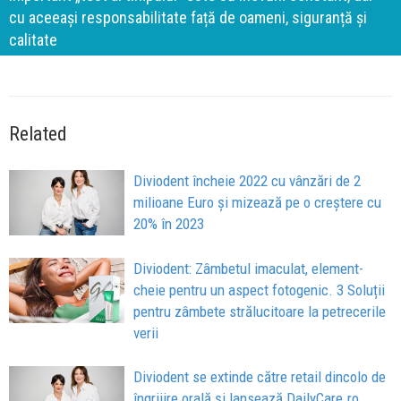
cu aceeași responsabilitate față de oameni, siguranță și
calitate
Related
Diviodent încheie 2022 cu vânzări de 2
milioane Euro și mizează pe o creștere cu
20% în 2023
Diviodent: Zâmbetul imaculat, element-
cheie pentru un aspect fotogenic. 3 Soluții
pentru zâmbete strălucitoare la petrecerile
verii
Diviodent se extinde către retail dincolo de
îngrijire orală și lansează DailyCare.ro,