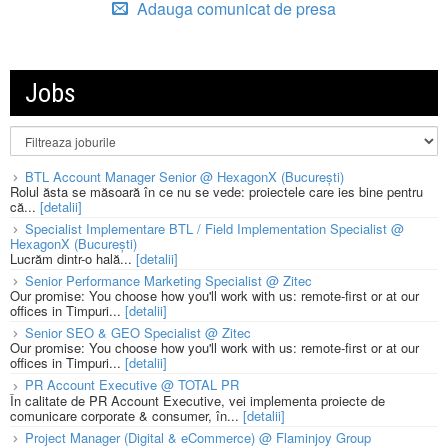
Adauga comunicat de presa
Jobs
BTL Account Manager Senior @ HexagonX (București)
Rolul ăsta se măsoară în ce nu se vede: proiectele care ies bine pentru
că...
[detalii]
Specialist Implementare BTL / Field Implementation Specialist @
HexagonX (București)
Lucrăm dintr-o hală...
[detalii]
Senior Performance Marketing Specialist @ Zitec
Our promise: You choose how you'll work with us: remote-first or at our
offices in Timpuri...
[detalii]
Senior SEO & GEO Specialist @ Zitec
Our promise: You choose how you'll work with us: remote-first or at our
offices in Timpuri...
[detalii]
PR Account Executive @ TOTAL PR
În calitate de PR Account Executive, vei implementa proiecte de
comunicare corporate & consumer, în...
[detalii]
Project Manager (Digital & eCommerce) @ Flaminjoy Group