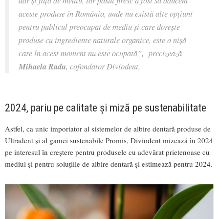
dar și față de mediu, iar pasul firesc a fost să aducem
aceste produse în România, unde nu există alte opțiuni
pentru publicul preocupat de mediu și care dorește
produse cu ingrediente naturale organice, este o nișă
care în acest moment nu este ocupată”,
precizează
Mihaela Radu
, cofondator Diviodent.
2024, pariu pe calitate și miză pe sustenabilitate
Astfel, ca unic importator al sistemelor de albire dentară produse de
Ultradent și al gamei sustenabile Promis, Diviodent mizează în 2024
pe interesul în creștere pentru produsele cu adevărat prietenoase cu
mediul și pentru soluțiile de albire dentară și estimează pentru 2024.