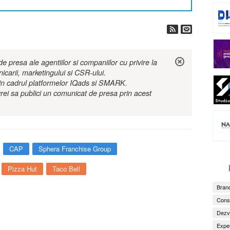
 presa ale agentiilor si companiilor cu privire la
nicarii, marketingului si CSR-ului.
r in cadrul platformelor IQads si SMARK.
rei sa publici un comunicat de presa prin acest
CAP
Sphera Franchise Group
Pizza Hut
Taco Bell
Brand
Consu
Dezv
Exper