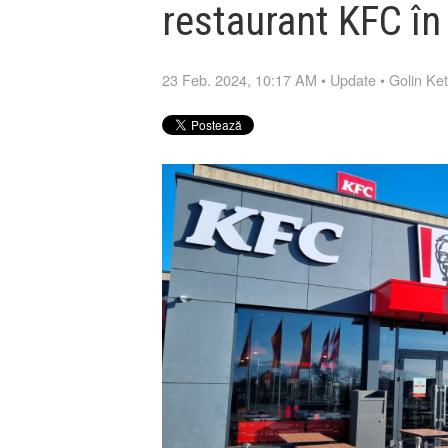
restaurant KFC în
23 Feb. 2024, 10:17 AM
•
Update
•
Golin Ke