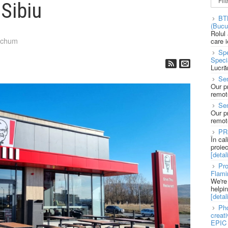
 Sibiu
BT
(Bucu
Rolul
tchum
care 
Spe
Speci
Lucră
Sen
Our p
remote
Se
Our p
remote
PR
În ca
proie
[detali
Pro
Flami
We're
helpi
[detali
Pho
creat
EPIC 