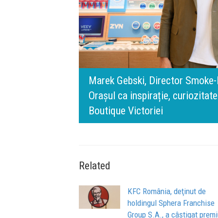
rris România:
digital.
140 de ani de Mercedes-Benz. R
n spatele IQOS
l BT Visa: A NEW
timpului” este să inovăm consta
de oameni, siguranță și calitate
Related
KFC România, deţinut de
holdingul Sphera Franchise
Group S.A., a câştigat premi