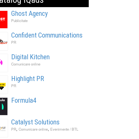
Ghost Agency
Publicitate
Confident Communications
PR
Digital Kitchen
Comunicare online
Highlight PR
PR
Formula4
Catalyst Solutions
,
,
PR
Comunicare online
Evenimente / BTL