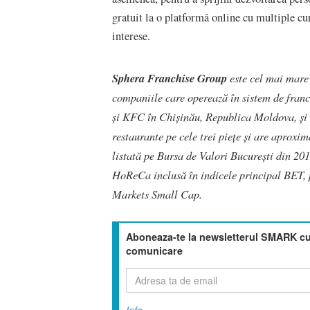
gratuit la o platformă online cu multiple cu
interese.
Sphera Franchise Group
este cel mai mare
companiile care operează în sistem de fran
și KFC în Chişinău, Republica Moldova, și î
restaurante pe cele trei piețe și are aproxi
listată pe Bursa de Valori București din 20
HoReCa inclusă în indicele principal BET,
Markets Small Cap.
Aboneaza-te la newsletterul SMARK cu 
comunicare
Info