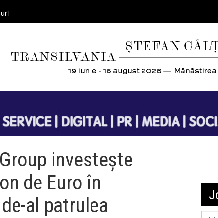
uri
 Group investește
ion de Euro în
J
de-al patrulea