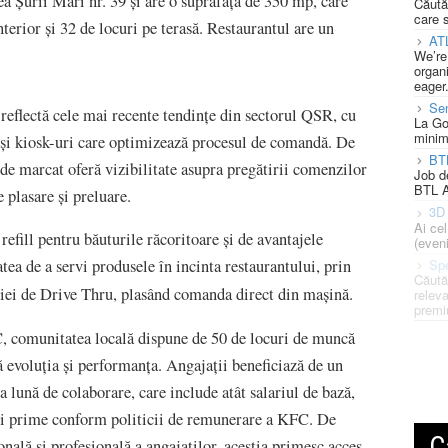
 Șurii Mari nr. 39 și are o suprafață de 350 mp, care
Căută
care 
nterior și 32 de locuri pe terasă. Restaurantul are un
AT
We’re
organi
eager
Se
 reflectă cele mai recente tendințe din sectorul QSR, cu
La Go
minim
 și kiosk-uri care optimizează procesul de comandă. De
BT
de marcat oferă vizibilitate asupra pregătirii comenzilor
Job d
BTL A
e plasare și preluare.
3D 
Ai ce
 refill pentru băuturile răcoritoare și de avantajele
(eveni
Spe
atea de a servi produsele în incinta restaurantului, prin
Căută
niei de Drive Thru, plasând comanda direct din mașină.
releva
premi
, comunitatea locală dispune de 50 de locuri de muncă
 evoluția și performanța. Angajații beneficiază de un
ia lună de colaborare, care include atât salariul de bază,
i și prime conform politicii de remunerare a KFC. De
C
nală și profesională a angajaților, aceștia primesc acces