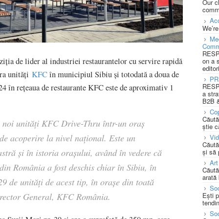
Our c
commu
Acc
We’re
Med
Comm
RESPO
ția de lider al industriei restaurantelor cu servire rapidă
on a 
editor
ra unități
KFC
în municipiul Sibiu și totodată a doua de
PR
RESPO
024 în rețeaua de restaurante KFC este de aproximativ 1
a stra
B2B &
Cop
Căută
 noi unități KFC Drive-Thru într-un oraș
știe c
de acoperire la nivel național. Este un
Vi
Căută
stră și în istoria orașului, având în vedere că
și să
Art
in România a fost deschis chiar în Sibiu, în
Căută
arată 
 de unități de acest tip, în orașe din toată
Soc
Ești 
irector General, KFC România.
tendin
Soc