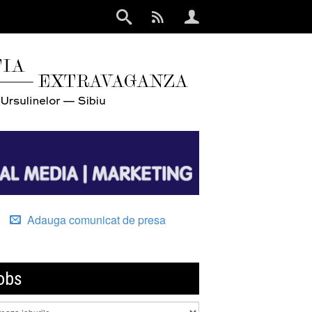
Adauga comunicat de presa
obs