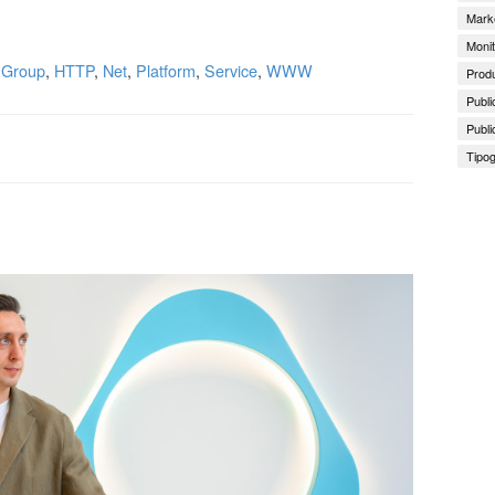
Marke
Monit
,
Group
,
HTTP
,
Net
,
Platform
,
Service
,
WWW
Produ
Publi
Publi
Tipog