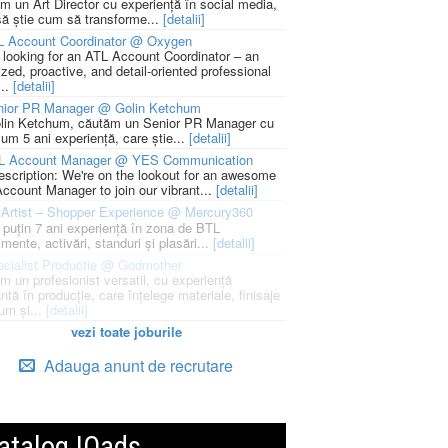
m un Art Director cu experiență în social media,
să știe cum să transforme...
[detalii]
L Account Coordinator @ Oxygen
 looking for an ATL Account Coordinator – an
zed, proactive, and detail-oriented professional
...
[detalii]
nior PR Manager @ Golin Ketchum
lin Ketchum, căutăm un Senior PR Manager cu
um 5 ani experiență, care știe...
[detalii]
L Account Manager @ YES Communication
escription: We're on the lookout for an awesome
ccount Manager to join our vibrant...
[detalii]
Artist – Shopper Experience @ Mercury360
l puțin 7 ani experiență în zona de BTL
mente, activări, standuri și plasări...
[detalii]
cialist Productie @ Godmother
m un profesionist versatil, cu experiență
ntă în producție, care înțelege materiale, finisaje
um și...
[detalii]
vezi toate joburile
Adauga anunt de recrutare
atalog IQads