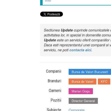
Sectiunea
Update
cuprinde comunicatele de
activitatea lor, in special in domeniile comu
Update
este un serviciu oferit companiilo
Daca esti reprezentantul unei companii si v
serviciu, ne poti
contacta aici
.
Companii
Bursa de Valori Bucuresti
Branduri
Bursa de Valori
KFC
Oameni
Marian Gogu
Pozitii
Director General
Subiecte
Corporate