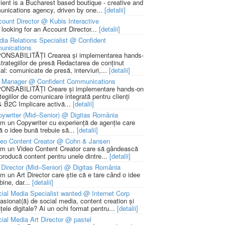
lient is a Bucharest based boutique - creative and
nications agency, driven by one...
[detalii]
ount Director @ Kubis Interactive
 looking for an Account Director...
[detalii]
ia Relations Specialist @ Confident
unications
NSABILITĂȚI Crearea și implementarea hands-
strategiilor de presă Redactarea de conținut
ial: comunicate de presă, interviuri,...
[detalii]
 Manager @ Confident Communications
NSABILITĂȚI Creare și implementare hands-on
tegiilor de comunicare integrată pentru clienți
 B2C Implicare activă...
[detalii]
ywriter (Mid–Senior) @ Digitas România
m un Copywriter cu experiență de agenție care
ă o idee bună trebuie să...
[detalii]
deo Content Creator @ Cohn & Jansen
m un Video Content Creator care să gândească
 producă content pentru unele dintre...
[detalii]
 Director (Mid–Senior) @ Digitas România
m un Art Director care știe că e tare când o idee
bine, dar...
[detalii]
ial Media Specialist wanted @ Internet Corp
pasionat(ă) de social media, content creation și
țele digitale? Ai un ochi format pentru...
[detalii]
ial Media Art Director @ pastel