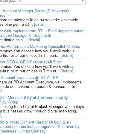
L Account Manager Senior @ HexagonX
rești)
 ăsta se măsoară în ce nu se vede: proiectele
ies bine pentru că...
[detalii]
cialist Implementare BTL / Field Implementation
alist @ HexagonX (București)
m dintr-o hală...
[detalii]
ior Performance Marketing Specialist @ Zitec
romise: You choose how you'll work with us:
-first or at our offices in Timpuri...
[detalii]
nior SEO & GEO Specialist @ Zitec
romise: You choose how you'll work with us:
-first or at our offices in Timpuri...
[detalii]
 Account Executive @ TOTAL PR
litate de PR Account Executive, vei implementa
cte de comunicare corporate & consumer, în...
i]
ject Manager (Digital & eCommerce) @
njoy Group
 looking for a Digital Project Manager who enjoys
ng businesses grow through digital marketing...
i]
to & Video Content Creator @ boutique -
ive and communications agency | Recruited by
Business Human Strategy