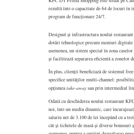
KFC DT Prima Shopping este situat pe Calea
rezultă într-o capacitate de 64 de locuri în i
program de funcționare 24/7.
Designul și infrastructura noului restaurant
dotări tehnologice precum meniuri digitale
asemenea, un sistem special în zona caselor 
și facilitează separarea eficientă a zonelor d
În plus, clienții beneficiază de sistemul free
specifice unităților multi-channel: posibilit
take-away
opțiunea
sau prin intermediul li
Odată cu deschiderea noului restaurant KFC
noi, într-un mediu dinamic, care încurajează
salariu net de 3.100 de lei începând cu a tre
cât și tichetele de masă și diverse bonusur
asemenea, pentru a sprijini dezvoltarea perso