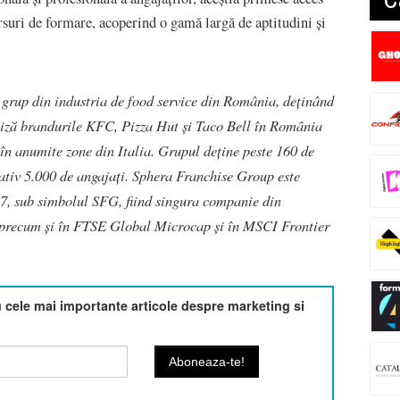
rsuri de formare, acoperind o gamă largă de aptitudini și
 grup din industria de food service din România, deținând
ciză brandurile KFC, Pizza Hut şi Taco Bell în România
n anumite zone din Italia. Grupul deține peste 160 de
mativ 5.000 de angajați. Sphera Franchise Group este
17, sub simbolul SFG, fiind singura companie din
 precum și în FTSE Global Microcap și în MSCI Frontier
cele mai importante articole despre marketing si