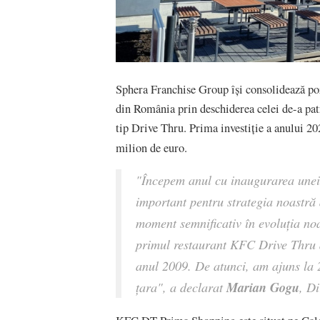
Sphera Franchise Group își consolidează pozi
din România prin deschiderea celei de-a pat
tip Drive Thru. Prima investiție a anului 2
milion de euro.
"Începem anul cu inaugurarea unei
important pentru strategia noastră 
moment semnificativ în evoluția noa
primul restaurant KFC Drive Thru d
anul 2009. De atunci, am ajuns la 29
Marian Gogu
țara",
a declarat
, D