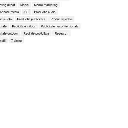
ting direct
Media
Mobile marketing
orizare media
PR
Productie audio
ctie foto
Productie publicitara
Productie video
citate
Publicitate indoor
Publicitate neconventionala
citate outdoor
Regii de publicitate
Research
rafii
Training