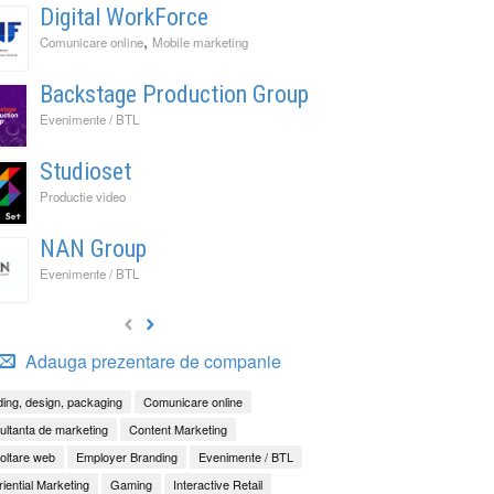
Digital WorkForce
,
Comunicare online
Mobile marketing
Backstage Production Group
Evenimente / BTL
Studioset
Productie video
NAN Group
Evenimente / BTL
Adauga prezentare de companie
ing, design, packaging
Comunicare online
ltanta de marketing
Content Marketing
oltare web
Employer Branding
Evenimente / BTL
iential Marketing
Gaming
Interactive Retail