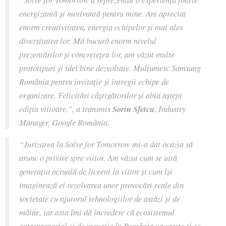
energizantă și motivantă pentru mine. Am apreciat
enorm creativitatea, energia echipelor și mai ales
diversitatea lor. Mă bucură enorm nivelul
prezentărilor și concretețea lor, am văzut multe
prototipuri și idei bine dezvoltate. Mulțumesc Samsung
România pentru invitație și întregii echipe de
organizare. Felicitări câștigătorilor și abia aștept
ediția viitoare.”
, a transmis
Sorin Sfetcu
, Industry
Manager, Google România.
“Jurizarea la Solve for Tomorrow mi-a dat ocazia să
arunc o privire spre viitor. Am văzut cum se uită
generația actuală de liceeni la viitor și cum își
imaginează ei rezolvarea unor provocări reale din
societate cu ajutorul tehnologiilor de astăzi și de
mâine, iar asta îmi dă încredere că ecosistemul
antreprenorial și de inovație în România va crește și se