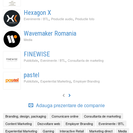
Hexagon X
,
,
Evenimente / BTL
Productie audio
Productie foto
Wavemaker Romania
Media
FINEWISE
,
,
Publicitate
Evenimente / BTL
Consultanta de marketing
pastel
,
,
Publicitate
Experiential Marketing
Employer Branding
Adauga prezentare de companie
Branding, design, packaging
Comunicare online
Consultanta de marketing
Content Marketing
Dezvoltare web
Employer Branding
Evenimente / BTL
Experiential Marketing
Gaming
Interactive Retail
Marketing direct
Media