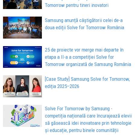
Tomorrow pentru tineri inovatori
Samsung anunță câștigătorii celei de-a
doua ediții Solve for Tomorrow România
25 de proiecte vor merge mai departe în
etapa a II-a a competiției Solve for
Tomorrow organizată de Samsung România
[Case Study] Samsung Solve for Tomorrow,
ediția 2025–2026
Solve For Tomorrow by Samsung -
competiția națională care încurajează elevii
să găsească idei inovatoare prin tehnologie
și educație, pentru binele comunității