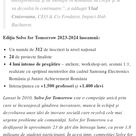
va dezvolta în continuare.”
, a adăugat
Vlad
Craioveanu
, CEO & Co-Fondator, Impact Hub
Bucharest.
Ediția Solve for Tomorrow 2023-2024 înseamnă:
312
Un număr de
de înscrieri la nivel național
24
de proiecte finaliste
4 luni intense de pregătire
– ateliere, workshop-uri, sesiuni 1:1,
realizate cu sprijinul mentorilor din cadrul Samsung Electronics
România și Junior Achievement România
+1.500 profesori
+1.400 elevi
Interacțiunea cu
și
Lansat în 2010,
Solve for Tomorrow
este o competiție unică prin
care se încurajează gândirea inovatoare, munca în echipă și
dezvoltarea unor idei de inovare socială care rezolvă cele mai
urgente probleme ale comunității. Solve for Tomorrow s-a
desfășurat în aproximativ 23 de țări din întreaga lume, cu peste 1,8
milioane de studenți participanți. În acest timp, competiției Solve for