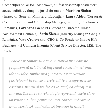
Competiției Solve for Tomorrow”, au fost desemnați câștigătorii
Marinica Stoian
acestei ediții, evaluați de juriul format din
Laura Aldea
(Inspector General, Ministerul Educației),
(Corporate
Communication and Citizenship Manager, Samsung Electronics
Loredana Poenaru
România),
(Education Director, Junior
Sorin Sfetcu
Achievement România),
(Industry Manager, Google
Vlad Craioveanu
România),
(CEO & Co-Fondator Impact Hub
Camelia Eremia
Bucharest) și
(Client Service Director, MSL The
Practice).
“Solve for Tomorrow este o inițiativă prin care ne
propunem să arătăm că împreună construim viitorul,
idee cu idee. Implicarea și creativitatea elevilor
participanți în cea de-a treia ediție a competiției ne
confirmă, pentru al treilea an la rând, că educația și
inovația îmbinate cu tehnologia reprezintă cheia către
un viitor mai bun pentru noi toți. Suntem mândri că
avem ocazia să continuăm să investim în tinerii