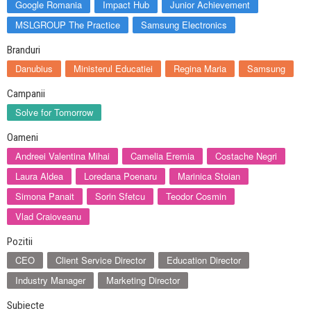
Google Romania
Impact Hub
Junior Achievement
MSLGROUP The Practice
Samsung Electronics
Branduri
Danubius
Ministerul Educatiei
Regina Maria
Samsung
Campanii
Solve for Tomorrow
Oameni
Andreei Valentina Mihai
Camelia Eremia
Costache Negri
Laura Aldea
Loredana Poenaru
Marinica Stoian
Simona Panait
Sorin Sfetcu
Teodor Cosmin
Vlad Craioveanu
Pozitii
CEO
Client Service Director
Education Director
Industry Manager
Marketing Director
Subiecte