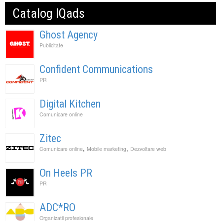
Catalog IQads
Ghost Agency
Publicitate
Confident Communications
PR
Digital Kitchen
Comunicare online
Zitec
,
,
Comunicare online
Mobile marketing
Dezvoltare web
On Heels PR
PR
ADC*RO
Organizatii profesionale