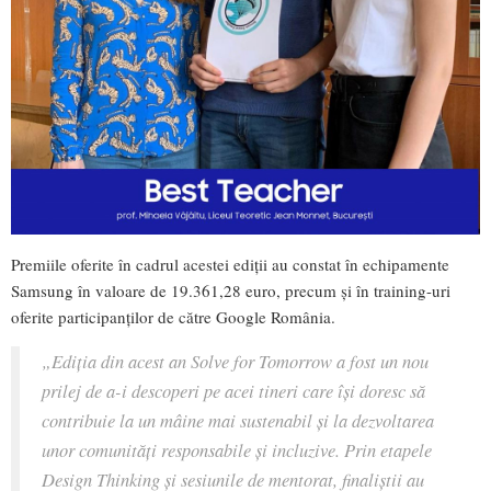
Premiile oferite în cadrul acestei ediții au constat în echipamente
Samsung în valoare de 19.361,28 euro, precum și în training-uri
oferite participanților de către Google România.
„Ediția din acest an Solve for Tomorrow a fost un nou
prilej de a-i descoperi pe acei tineri care își doresc să
contribuie la un mâine mai sustenabil și la dezvoltarea
unor comunități responsabile și incluzive. Prin etapele
Design Thinking și sesiunile de mentorat, finaliștii au