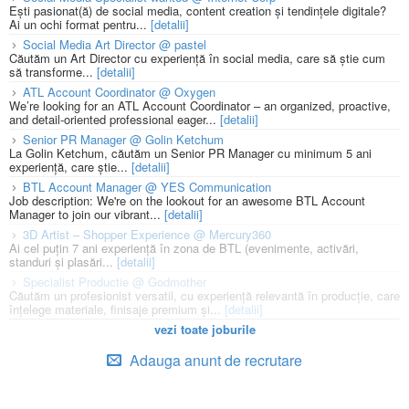
Ești pasionat(ă) de social media, content creation și tendințele digitale?
Ai un ochi format pentru...
[detalii]
Social Media Art Director @ pastel
Căutăm un Art Director cu experiență în social media, care să știe cum
să transforme...
[detalii]
ATL Account Coordinator @ Oxygen
We’re looking for an ATL Account Coordinator – an organized, proactive,
and detail-oriented professional eager...
[detalii]
Senior PR Manager @ Golin Ketchum
La Golin Ketchum, căutăm un Senior PR Manager cu minimum 5 ani
experiență, care știe...
[detalii]
BTL Account Manager @ YES Communication
Job description: We're on the lookout for an awesome BTL Account
Manager to join our vibrant...
[detalii]
3D Artist – Shopper Experience @ Mercury360
Ai cel puțin 7 ani experiență în zona de BTL (evenimente, activări,
standuri și plasări...
[detalii]
Specialist Productie @ Godmother
Căutăm un profesionist versatil, cu experiență relevantă în producție, care
înțelege materiale, finisaje premium și...
[detalii]
vezi toate joburile
Adauga anunt de recrutare