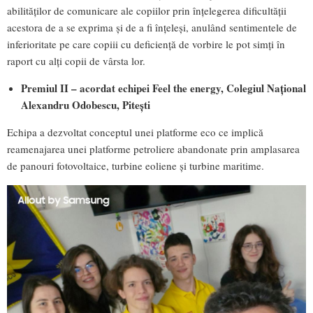
abilităților de comunicare ale copiilor prin înțelegerea dificultății
acestora de a se exprima și de a fi înțeleși, anulând sentimentele de
inferioritate pe care copiii cu deficiență de vorbire le pot simți în
raport cu alți copii de vârsta lor.
Premiul II – acordat echipei Feel the energy, Colegiul Național
Alexandru Odobescu, Pitești
Echipa a dezvoltat conceptul unei platforme eco ce implică
reamenajarea unei platforme petroliere abandonate prin amplasarea
de panouri fotovoltaice, turbine eoliene și turbine maritime.