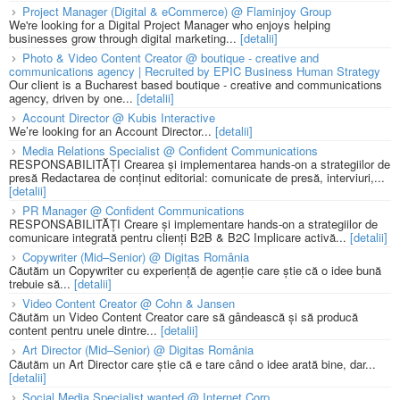
Project Manager (Digital & eCommerce) @ Flaminjoy Group
We're looking for a Digital Project Manager who enjoys helping
businesses grow through digital marketing...
[detalii]
Photo & Video Content Creator @ boutique - creative and
communications agency | Recruited by EPIC Business Human Strategy
Our client is a Bucharest based boutique - creative and communications
agency, driven by one...
[detalii]
Account Director @ Kubis Interactive
We’re looking for an Account Director...
[detalii]
Media Relations Specialist @ Confident Communications
RESPONSABILITĂȚI Crearea și implementarea hands-on a strategiilor de
presă Redactarea de conținut editorial: comunicate de presă, interviuri,...
[detalii]
PR Manager @ Confident Communications
RESPONSABILITĂȚI Creare și implementare hands-on a strategiilor de
comunicare integrată pentru clienți B2B & B2C Implicare activă...
[detalii]
Copywriter (Mid–Senior) @ Digitas România
Căutăm un Copywriter cu experiență de agenție care știe că o idee bună
trebuie să...
[detalii]
Video Content Creator @ Cohn & Jansen
Căutăm un Video Content Creator care să gândească și să producă
content pentru unele dintre...
[detalii]
Art Director (Mid–Senior) @ Digitas România
Căutăm un Art Director care știe că e tare când o idee arată bine, dar...
[detalii]
Social Media Specialist wanted @ Internet Corp