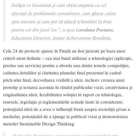
învățat ce înseamnă și cum obțin empatia cu cei
afectați de problemele comunitare, cum găsesc calea
spre inovare și cum pot să aducă schimbări în bine
pentru cei din jurul lor.”
, a spus L
oredana Poenaru
,
Education Director, Junior Achievement România.
Cele 24 de proiecte ajunse în Finală au fost jurizate pe baza unor
criterii atent definite – cea mai bună utilizare a tehnologiei (aplicație,
produs sau serviciu) pentru a aborda una dintre temele competiției,
calitatea detaliilor și claritatea planului final prezentat în cadrul
pitch-ului final, dezvoltarea vizibilă a ideii, inclusiv crearea unui
prototip și testarea acestuia în rândul publicului vizat, creativitatea și
originalitatea ideii, fezabilitatea soluției în raport cu tehnologia,
reursele, legislația și reglementările actuale luate în considerare,
potențialul ideii de a avea o influență bună asupra societății și/sau a
mediului, potențialul de a ajunge la publicul vizat și demonstrarea
metodei Sustainable Design Thinking.
“Solve for Tomorrow a reprezentat o experiență foarte