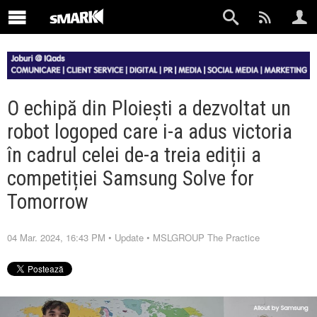
O echipă din Ploiești a dezvoltat un
robot logoped care i-a adus victoria
în cadrul celei de-a treia ediții a
competiției Samsung Solve for
Tomorrow
04 Mar. 2024, 16:43 PM
•
Update
•
MSLGROUP The Practice