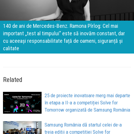
140 de ani de Mercedes-Benz. Ramona Pîrlog: Cel mai
important „test al timpului” este să inovăm constant, dar
cu aceeași responsabilitate față de oameni, siguranță și
calitate
Related
25 de proiecte inovatoare merg mai departe
în etapa a II-a a competiției Solve for
Tomorrow organizată de Samsung România
Samsung România dă startul celei de-a
treia ediții a competiției Solve for