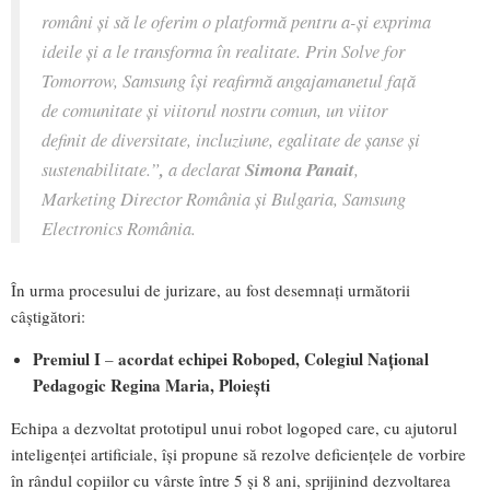
români și să le oferim o platformă pentru a-și exprima
ideile și a le transforma în realitate. Prin Solve for
Tomorrow, Samsung își reafirmă angajamanetul față
de comunitate și viitorul nostru comun, un viitor
definit de diversitate, incluziune, egalitate de șanse și
sustenabilitate.
”
,
a declarat
Simona Panait
,
Marketing Director România și Bulgaria, Samsung
Electronics România.
În urma procesului de jurizare, au fost desemnați următorii
câștigători:
Premiul I
acordat echipei Roboped, Colegiul Național
–
Pedagogic Regina Maria, Ploiești
Echipa a dezvoltat prototipul unui robot logoped care, cu ajutorul
inteligenței artificiale, își propune să rezolve deficiențele de vorbire
în rândul copiilor cu vârste între 5 și 8 ani, sprijinind dezvoltarea