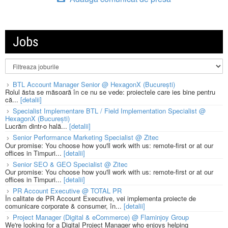
Jobs
BTL Account Manager Senior @ HexagonX (București)
Rolul ăsta se măsoară în ce nu se vede: proiectele care ies bine pentru
că...
[detalii]
Specialist Implementare BTL / Field Implementation Specialist @
HexagonX (București)
Lucrăm dintr-o hală...
[detalii]
Senior Performance Marketing Specialist @ Zitec
Our promise: You choose how you'll work with us: remote-first or at our
offices in Timpuri...
[detalii]
Senior SEO & GEO Specialist @ Zitec
Our promise: You choose how you'll work with us: remote-first or at our
offices in Timpuri...
[detalii]
PR Account Executive @ TOTAL PR
În calitate de PR Account Executive, vei implementa proiecte de
comunicare corporate & consumer, în...
[detalii]
Project Manager (Digital & eCommerce) @ Flaminjoy Group
We're looking for a Digital Project Manager who enjoys helping