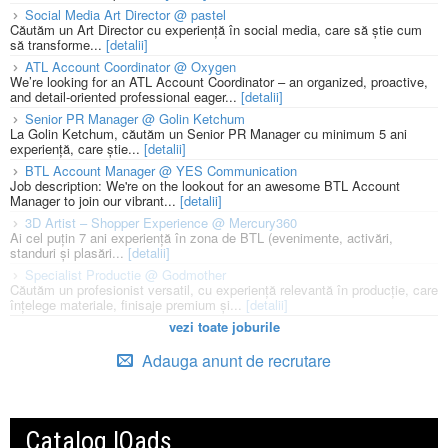
Social Media Art Director @ pastel
Căutăm un Art Director cu experiență în social media, care să știe cum
să transforme...
[detalii]
ATL Account Coordinator @ Oxygen
We’re looking for an ATL Account Coordinator – an organized, proactive,
and detail-oriented professional eager...
[detalii]
Senior PR Manager @ Golin Ketchum
La Golin Ketchum, căutăm un Senior PR Manager cu minimum 5 ani
experiență, care știe...
[detalii]
BTL Account Manager @ YES Communication
Job description: We're on the lookout for an awesome BTL Account
Manager to join our vibrant...
[detalii]
3D Artist – Shopper Experience @ Mercury360
Ai cel puțin 7 ani experiență în zona de BTL (evenimente, activări,
standuri și plasări...
[detalii]
Specialist Productie @ Godmother
Căutăm un profesionist versatil, cu experiență relevantă în producție, care
înțelege materiale, finisaje premium și...
[detalii]
vezi toate joburile
Adauga anunt de recrutare
Catalog IQads