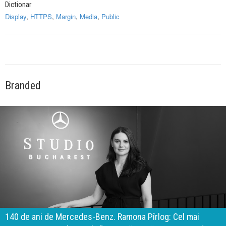
Dictionar
Display
,
HTTPS
,
Margin
,
Media
,
Public
Branded
140 de ani de Mercedes-Benz. Ramona Pîrlog: Cel mai