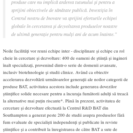
produse care nu implică arderea tutunului și pentru a
sprijini obiectivele de sănătate publică. Investiția în
Centrul nostru de Inovare va sprijini eforturile echipei
globale în cercetarea și dezvoltarea produselor noastre
de ultimă generație pentru mulți ani de acum înainte.”
Noile facilități vor reuni echipe inter - disciplinare și echipe cu rol
cheie în cercetare și dezvoltare: 400 de oameni de știință și ingineri
înalt specializați, provenind dintr-o serie de domenii avansate,
inclusiv biotehnologie și studii clinice. Având ca obiectiv
accelerarea dezvoltării următoarelor generații ale noilor categorii de
produse BAT, activitatea acestora include generarea dovezilor
științifice solide necesare pentru a încuraja fumătorii adulți să treacă
la alternative mai puțin riscante*. Până în prezent, activitatea de
cercetare și dezvoltare efectuată la Centrul R&D BAT din
Southampton a generat peste 200 de studii asupra produselor fără
fum evaluate de specialiști independenți și publicate în reviste
științifice și a contribuit la înregistrarea de către BAT a sute de