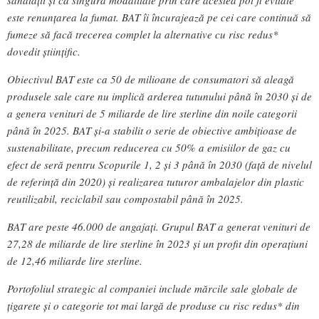
este renunțarea la fumat. BAT îi încurajează pe cei care continuă să
fumeze să facă trecerea complet la alternative cu risc redus*
dovedit științific.
Obiectivul BAT este ca 50 de milioane de consumatori să aleagă
produsele sale care nu implică arderea tutunului până în 2030 și de
a genera venituri de 5 miliarde de lire sterline din noile categorii
până în 2025. BAT și-a stabilit o serie de obiective ambițioase de
sustenabilitate, precum reducerea cu 50% a emisiilor de gaz cu
efect de seră pentru Scopurile 1, 2 și 3 până în 2030 (față de nivelul
de referință din 2020) și realizarea tuturor ambalajelor din plastic
reutilizabil, reciclabil sau compostabil până în 2025.
BAT are peste 46.000 de angajați. Grupul BAT a generat venituri de
27,28 de miliarde de lire sterline în 2023 și un profit din operațiuni
de 12,46 miliarde lire sterline.
Portofoliul strategic al companiei include mărcile sale globale de
țigarete și o categorie tot mai largă de produse cu risc redus* din