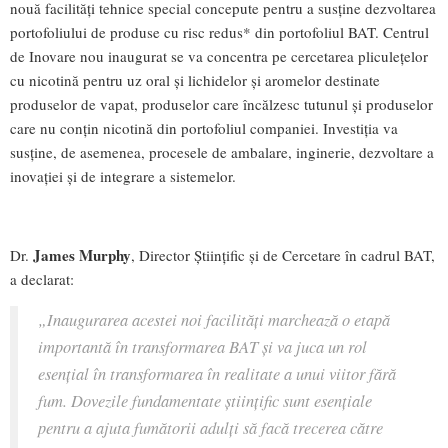
nouă facilități tehnice special concepute pentru a susține dezvoltarea
portofoliului de produse cu risc redus* din portofoliul BAT. Centrul
de Inovare nou inaugurat se va concentra pe cercetarea pliculețelor
cu nicotină pentru uz oral și lichidelor și aromelor destinate
produselor de vapat, produselor care încălzesc tutunul și produselor
care nu conțin nicotină din portofoliul companiei. Investiția va
susține, de asemenea, procesele de ambalare, inginerie, dezvoltare a
inovației și de integrare a sistemelor.
James Murphy
Dr.
, Director Științific și de Cercetare în cadrul BAT,
a declarat:
„Inaugurarea acestei noi facilități marchează o etapă
importantă în transformarea BAT și va juca un rol
esențial în transformarea în realitate a unui viitor fără
fum. Dovezile fundamentate științific sunt esențiale
pentru a ajuta fumătorii adulți să facă trecerea către