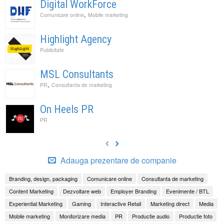
Digital WorkForce
,
Comunicare online
Mobile marketing
Highlight Agency
Publicitate
MSL Consultants
,
PR
Consultanta de marketing
On Heels PR
PR
Adauga prezentare de companie
Branding, design, packaging
Comunicare online
Consultanta de marketing
Content Marketing
Dezvoltare web
Employer Branding
Evenimente / BTL
Experiential Marketing
Gaming
Interactive Retail
Marketing direct
Media
Mobile marketing
Monitorizare media
PR
Productie audio
Productie foto