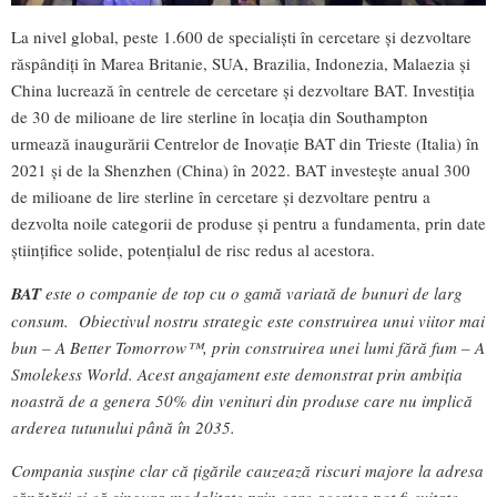
La nivel global, peste 1.600 de specialiști în cercetare și dezvoltare
răspândiți în Marea Britanie, SUA, Brazilia, Indonezia, Malaezia și
China lucrează în centrele de cercetare și dezvoltare BAT. Investiția
de 30 de milioane de lire sterline în locația din Southampton
urmează inaugurării Centrelor de Inovație BAT din Trieste (Italia) în
2021 și de la Shenzhen (China) în 2022. BAT investește anual 300
de milioane de lire sterline în cercetare și dezvoltare pentru a
dezvolta noile categorii de produse și pentru a fundamenta, prin date
științifice solide, potențialul de risc redus al acestora.
BAT
este o companie de top cu o gamă variată de bunuri de larg
consum. Obiectivul nostru strategic este construirea unui viitor mai
bun – A Better Tomorrow™, prin construirea unei lumi fără fum – A
Smolekess World. Acest angajament este demonstrat prin ambiția
noastră de a genera 50% din venituri din produse care nu implică
arderea tutunului până în 2035.
Compania susține clar că țigările cauzează riscuri majore la adresa
sănătății și că singura modalitate prin care acestea pot fi evitate