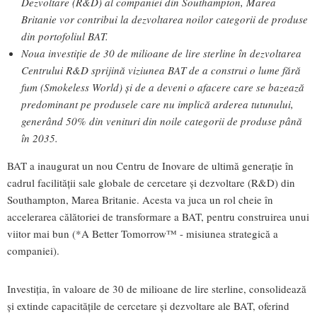
Dezvoltare (R&D) al companiei din Southampton, Marea
Britanie vor contribui la dezvoltarea noilor categorii de produse
din portofoliul BAT.
Noua investiție de 30 de milioane de lire sterline în dezvoltarea
Centrului R&D sprijină viziunea BAT de a construi o lume fără
fum (Smokeless World) și de a deveni o afacere care se bazează
predominant pe produsele care nu implică arderea tutunului,
generând 50% din venituri din noile categorii de produse până
în 2035.
BAT a inaugurat un nou Centru de Inovare de ultimă generație în
cadrul facilității sale globale de cercetare și dezvoltare (R&D) din
Southampton, Marea Britanie. Acesta va juca un rol cheie în
accelerarea călătoriei de transformare a BAT, pentru construirea unui
viitor mai bun (*A Better Tomorrow™ - misiunea strategică a
companiei).
Investiția, în valoare de 30 de milioane de lire sterline, consolidează
și extinde capacitățile de cercetare și dezvoltare ale BAT, oferind