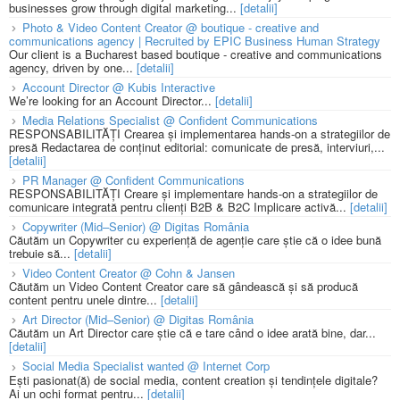
businesses grow through digital marketing...
[detalii]
Photo & Video Content Creator @ boutique - creative and
communications agency | Recruited by EPIC Business Human Strategy
Our client is a Bucharest based boutique - creative and communications
agency, driven by one...
[detalii]
Account Director @ Kubis Interactive
We’re looking for an Account Director...
[detalii]
Media Relations Specialist @ Confident Communications
RESPONSABILITĂȚI Crearea și implementarea hands-on a strategiilor de
presă Redactarea de conținut editorial: comunicate de presă, interviuri,...
[detalii]
PR Manager @ Confident Communications
RESPONSABILITĂȚI Creare și implementare hands-on a strategiilor de
comunicare integrată pentru clienți B2B & B2C Implicare activă...
[detalii]
Copywriter (Mid–Senior) @ Digitas România
Căutăm un Copywriter cu experiență de agenție care știe că o idee bună
trebuie să...
[detalii]
Video Content Creator @ Cohn & Jansen
Căutăm un Video Content Creator care să gândească și să producă
content pentru unele dintre...
[detalii]
Art Director (Mid–Senior) @ Digitas România
Căutăm un Art Director care știe că e tare când o idee arată bine, dar...
[detalii]
Social Media Specialist wanted @ Internet Corp
Ești pasionat(ă) de social media, content creation și tendințele digitale?
Ai un ochi format pentru...
[detalii]