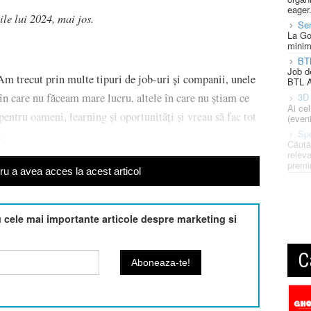
eager
le lui 2024, mai jos.
Se
La Go
minim
BT
Job d
m trecut prin multe tipuri de job-uri și companii, unele
BTL A
 în care nu făceam mare lucru, altele în care nu știam ce
3D 
Ai ce
ntru oameni, learning și oportunități și vreau să fac tot
(eveni
Spe
.
Căută
releva
premi
u a avea acces la acest articol
cele mai importante articole despre marketing si
C