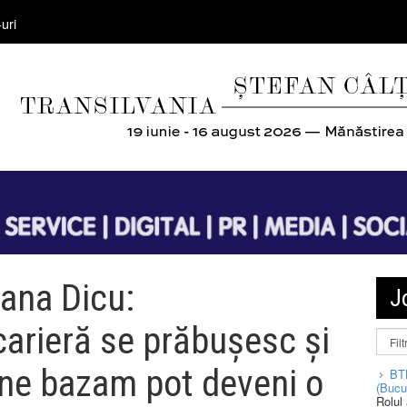
uri
ana Dicu:
J
carieră se prăbușesc și
 ne bazam pot deveni o
BT
(Bucu
Rolul