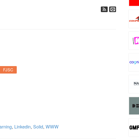
FJSC
arning
,
Linkedin
,
Solid
,
WWW