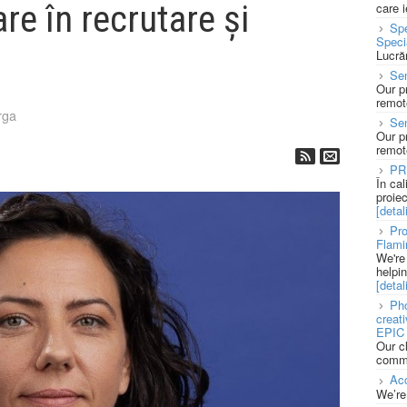
re în recrutare și
care 
Spe
Speci
Lucră
Sen
Our p
remote
rga
Se
Our p
remote
PR
În ca
proie
[detali
Pro
Flami
We're
helpi
[detali
Pho
creat
EPIC 
Our c
commu
Acc
We’re