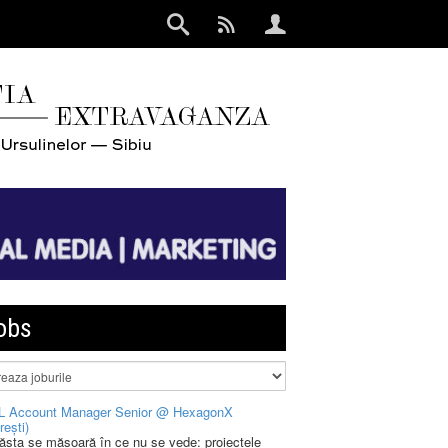
obs
L Account Manager Senior @ HexagonX
rești)
 ăsta se măsoară în ce nu se vede: proiectele