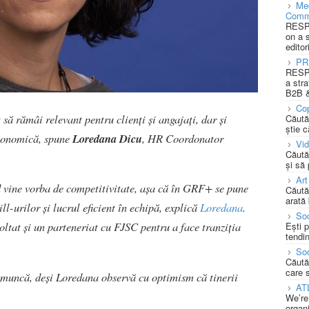
Med
Comm
RESPO
on a 
editor
PR
RESPO
a stra
B2B &
Cop
să rămâi relevant pentru clienți și angajați, dar și
Căută
știe c
economică, spune
Loredana Dicu
, HR Coordonator
Vi
Căută
și să
Art
 vine vorba de competitivitate, așa că în GRF+ se pune
Căută
arată 
ll-urilor și lucrul eficient în echipă, explică
Loredana
.
Soc
ltat și un parteneriat cu FJSC pentru a face tranziția
Ești 
tendin
Soc
Căută
care 
și muncă, deși Loredana observă cu optimism că tinerii
AT
We’re
organi