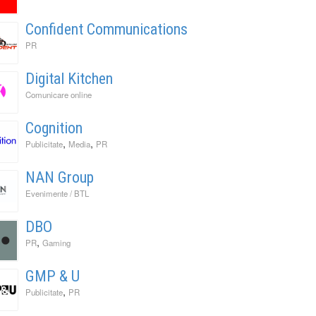
Confident Communications
PR
Digital Kitchen
Comunicare online
Cognition
,
,
Publicitate
Media
PR
NAN Group
Evenimente / BTL
DBO
,
PR
Gaming
GMP & U
,
Publicitate
PR