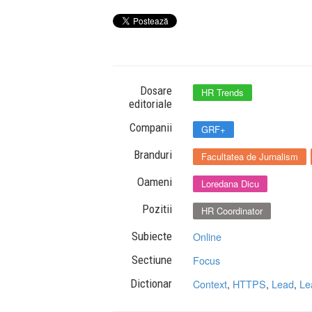
Dosare
HR Trends
editoriale
Companii
GRF+
Branduri
Facultatea de Jurnalism
Oameni
Loredana Dicu
Pozitii
HR Coordinator
Subiecte
Online
Sectiune
Focus
Dictionar
Context
,
HTTPS
,
Lead
,
Le