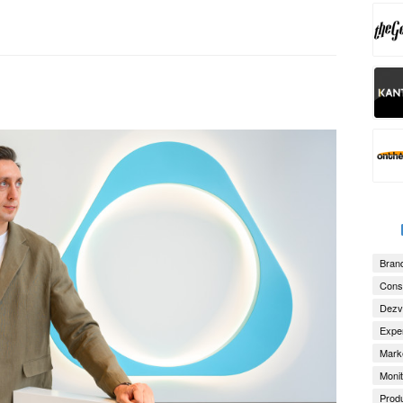
Brand
Consu
Dezv
Exper
Marke
Monit
Produ