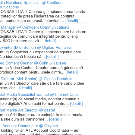
ia Relations Specialist @ Confident
unications
NSABILITĂȚI Crearea și implementarea hands-
strategiilor de presă Redactarea de conținut
ial: comunicate de presă, interviuri,...
[detalii]
 Manager @ Confident Communications
NSABILITĂȚI Creare și implementare hands-on
tegiilor de comunicare integrată pentru clienți
 B2C Implicare activă...
[detalii]
ywriter (Mid–Senior) @ Digitas România
m un Copywriter cu experiență de agenție care
ă o idee bună trebuie să...
[detalii]
deo Content Creator @ Cohn & Jansen
m un Video Content Creator care să gândească
 producă content pentru unele dintre...
[detalii]
 Director (Mid–Senior) @ Digitas România
m un Art Director care știe că e tare când o idee
bine, dar...
[detalii]
ial Media Specialist wanted @ Internet Corp
pasionat(ă) de social media, content creation și
țele digitale? Ai un ochi format pentru...
[detalii]
ial Media Art Director @ pastel
m un Art Director cu experiență în social media,
să știe cum să transforme...
[detalii]
L Account Coordinator @ Oxygen
 looking for an ATL Account Coordinator – an
zed, proactive, and detail-oriented professional