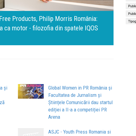
Publi
Publi
amona Pîrlog: Cel mai important „test al
Tipog
nt, dar cu aceeași responsabilitate față
Bring 
Brandu
Busin
apart
comun
a și
Global Women in PR România și
Facultatea de Jurnalism și
ază
Științele Comunicării dau startul
ediției a II-a a competiției PR
Arena
ASJC - Youth Press Romania si