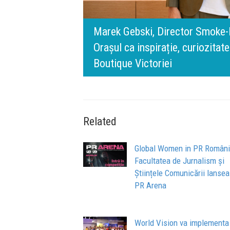
rris România:
digital.
140 de ani de Mercedes-Benz. R
n spatele IQOS
l BT Visa: A NEW
timpului” este să inovăm consta
de oameni, siguranță și calitate
Related
Global Women in PR Români
Facultatea de Jurnalism și
Științele Comunicării lanse
PR Arena
World Vision va implementa