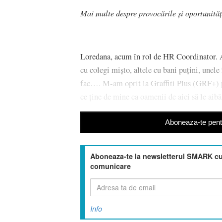
Mai multe despre provocările și oportunități
Loredana, acum în rol de HR Coordinator. A
cu colegi mișto, altele cu bani puțini, unele
fac…. M-am oprit la Graffiti Plus (GRF+) pe
ce ține de mine ca oamenii de aici să le aibă
Aboneaza-te pentr
Aboneaza-te la newsletterul SMARK cu 
comunicare
Info