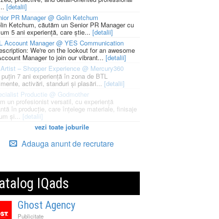
...
[detalii]
nior PR Manager @ Golin Ketchum
lin Ketchum, căutăm un Senior PR Manager cu
um 5 ani experiență, care știe...
[detalii]
L Account Manager @ YES Communication
escription: We're on the lookout for an awesome
ccount Manager to join our vibrant...
[detalii]
Artist – Shopper Experience @ Mercury360
l puțin 7 ani experiență în zona de BTL
mente, activări, standuri și plasări...
[detalii]
cialist Productie @ Godmother
m un profesionist versatil, cu experiență
ntă în producție, care înțelege materiale, finisaje
um și...
[detalii]
vezi toate joburile
Adauga anunt de recrutare
atalog IQads
Ghost Agency
Publicitate