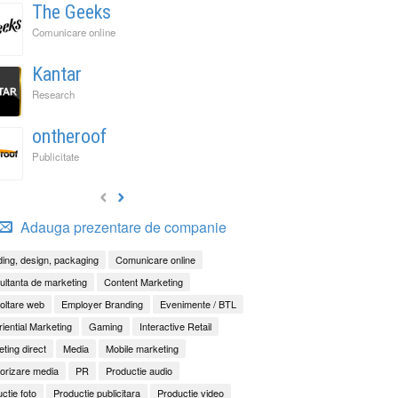
The Geeks
Comunicare online
Kantar
Research
ontheroof
Publicitate
Adauga prezentare de companie
ing, design, packaging
Comunicare online
ltanta de marketing
Content Marketing
oltare web
Employer Branding
Evenimente / BTL
iential Marketing
Gaming
Interactive Retail
ting direct
Media
Mobile marketing
orizare media
PR
Productie audio
ctie foto
Productie publicitara
Productie video