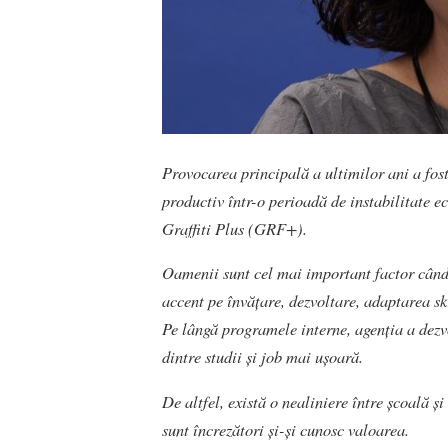
Provocarea principală a ultimilor ani a fost 
productiv într-o perioadă de instabilitate 
Graffiti Plus (GRF+).
Oamenii sunt cel mai important factor când
accent pe învățare, dezvoltare, adaptarea ski
Pe lângă programele interne, agenția a dezvo
dintre studii și job mai ușoară.
De altfel, există o nealiniere între școală 
sunt încrezători și-și cunosc valoarea.