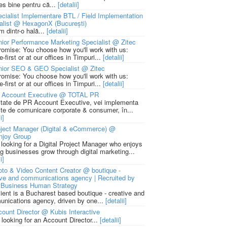
ies bine pentru că...
[detalii]
cialist Implementare BTL / Field Implementation
alist @ HexagonX (București)
m dintr-o hală...
[detalii]
ior Performance Marketing Specialist @ Zitec
romise: You choose how you'll work with us:
-first or at our offices in Timpuri...
[detalii]
nior SEO & GEO Specialist @ Zitec
romise: You choose how you'll work with us:
-first or at our offices in Timpuri...
[detalii]
 Account Executive @ TOTAL PR
litate de PR Account Executive, vei implementa
cte de comunicare corporate & consumer, în...
i]
ject Manager (Digital & eCommerce) @
njoy Group
 looking for a Digital Project Manager who enjoys
ng businesses grow through digital marketing...
i]
to & Video Content Creator @ boutique -
ive and communications agency | Recruited by
Business Human Strategy
lient is a Bucharest based boutique - creative and
nications agency, driven by one...
[detalii]
ount Director @ Kubis Interactive
 looking for an Account Director...
[detalii]