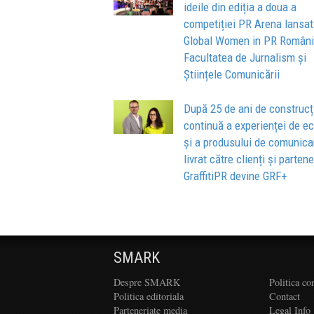
ideile din ediția a doua a
competiției PR Arena lansat
Global Women in PR Români
Facultatea de Jurnalism și
Științele Comunicării
După 25 de ani de construcț
continuă a experienței de e
și a produsului de comunica
livrat către clienți și partene
GraffitiPR devine GRF+
SMARK
Despre SMARK
Politica co
Politica editoriala
Contact
Parteneriate media
Legal Info