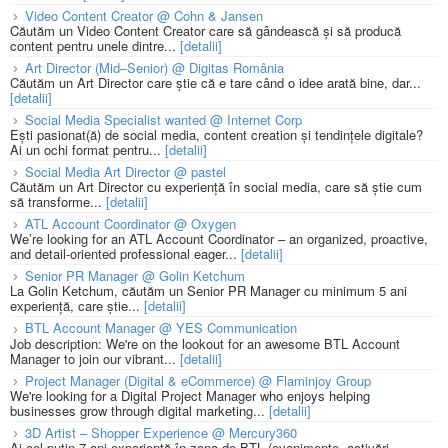
Video Content Creator @ Cohn & Jansen
Căutăm un Video Content Creator care să gândească și să producă
content pentru unele dintre...
[detalii]
Art Director (Mid–Senior) @ Digitas România
Căutăm un Art Director care știe că e tare când o idee arată bine, dar...
[detalii]
Social Media Specialist wanted @ Internet Corp
Ești pasionat(ă) de social media, content creation și tendințele digitale?
Ai un ochi format pentru...
[detalii]
Social Media Art Director @ pastel
Căutăm un Art Director cu experiență în social media, care să știe cum
să transforme...
[detalii]
ATL Account Coordinator @ Oxygen
We’re looking for an ATL Account Coordinator – an organized, proactive,
and detail-oriented professional eager...
[detalii]
Senior PR Manager @ Golin Ketchum
La Golin Ketchum, căutăm un Senior PR Manager cu minimum 5 ani
experiență, care știe...
[detalii]
BTL Account Manager @ YES Communication
Job description: We're on the lookout for an awesome BTL Account
Manager to join our vibrant...
[detalii]
Project Manager (Digital & eCommerce) @ Flaminjoy Group
We're looking for a Digital Project Manager who enjoys helping
businesses grow through digital marketing...
[detalii]
3D Artist – Shopper Experience @ Mercury360
Ai cel puțin 7 ani experiență în zona de BTL (evenimente, activări,