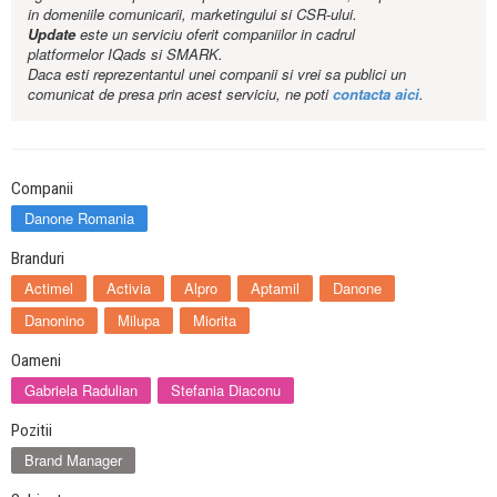
in domeniile comunicarii, marketingului si CSR-ului.
Update
este un serviciu oferit companiilor in cadrul
platformelor IQads si SMARK.
Daca esti reprezentantul unei companii si vrei sa publici un
comunicat de presa prin acest serviciu, ne poti
contacta aici
.
Companii
Danone Romania
Branduri
Actimel
Activia
Alpro
Aptamil
Danone
Danonino
Milupa
Miorita
Oameni
Gabriela Radulian
Stefania Diaconu
Pozitii
Brand Manager