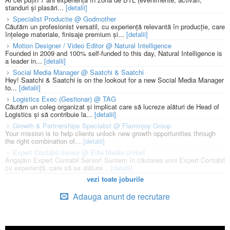
standuri și plasări...
[detalii]
Specialist Productie @ Godmother
Căutăm un profesionist versatil, cu experiență relevantă în producție, care
înțelege materiale, finisaje premium și...
[detalii]
Motion Designer / Video Editor @ Natural Intelligence
Founded in 2009 and 100% self-funded to this day, Natural Intelligence is
a leader in...
[detalii]
Social Media Manager @ Saatchi & Saatchi
Hey! Saatchi & Saatchi is on the lookout for a new Social Media Manager
to...
[detalii]
Logistics Exec (Gestionar) @ TAG
Căutăm un coleg organizat și implicat care să lucreze alături de Head of
Logistics și să contribuie la...
[detalii]
Growth & Partnerships Specialist @ Flaminjoy Group
Your mission is to help clients unlock new growth opportunities through
the right combination of...
[detalii]
Expert Contabil Senior @ Elite Media United
Angajăm Expert Contabil Senior! Suntem în căutarea unui Expert Contabil
cu experiență, care să se alăture...
[detalii]
vezi toate joburile
Adauga anunt de recrutare