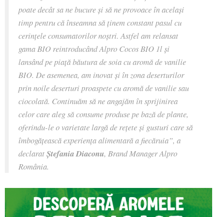
poate decât sa ne bucure și să ne provoace în același
timp pentru că înseamna să ținem constant pasul cu
cerințele consumatorilor noștri. Astfel am relansat
gama BIO reintroducând Alpro Cocos BIO 1l și
lansând pe piață băutura de soia cu aromă de vanilie
BIO. De asemenea, am inovat și în zona deserturilor
prin noile deserturi proaspete cu aromă de vanilie sau
ciocolată. Continuăm să ne angajăm în sprijinirea
celor care aleg să consume produse pe bază de plante,
oferindu-le o varietate largă de rețete și gusturi care să
îmbogățească experiența alimentară a fiecăruia”,
a
declarat
Ștefania Diaconu
, Brand Manager Alpro
România.