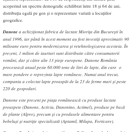
acoperind un spectru demografic echilibrat între 18 și 64 de ani,
distribuția egală pe gen și o reprezentare variată a locațiilor
geografice.
Danone
a achiziționat fabrica de lactate Miorița din București în
anul 1996, iar până în acest moment au fost investiți aproximativ 90
milioane euro pentru modernizarea și retehnologizarea acesteia. În
prezent, 1 milion de iaurturi sunt distribuite către consumatorii
români, dar și către alte 13 piețe europene. Danone România
procesează anual peste 60.000 tone de litri de lapte, din care o
mare pondere o reprezinta lapte românesc. Numai anul trecut,
compania a colectat lapte proaspăt de la 23 de ferme mari și peste
220 de gospodari.
Danone este prezent pe piața românească cu produse lactate
proaspete (Danone, Activia, Danonino, Actimel), produse pe bază
de plante (Alpro), precum și cu produsele alimentare pentru
bebeluși și nutriție specializată (Aptamil, Milupa, Forticare).