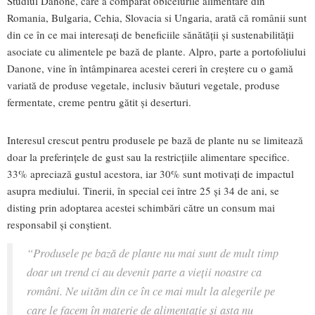
Studiul Danone, care a comparat obiceiurile alimentare din
Romania, Bulgaria, Cehia, Slovacia si Ungaria, arată că românii sunt
din ce în ce mai interesați de beneficiile sănătății și sustenabilității
asociate cu alimentele pe bază de plante. Alpro, parte a portofoliului
Danone, vine în întâmpinarea acestei cereri în creștere cu o gamă
variată de produse vegetale, inclusiv băuturi vegetale, produse
fermentate, creme pentru gătit și deserturi.
Interesul crescut pentru produsele pe bază de plante nu se limitează
doar la preferințele de gust sau la restricțiile alimentare specifice.
33% apreciază gustul acestora, iar 30% sunt motivați de impactul
asupra mediului. Tinerii, în special cei între 25 și 34 de ani, se
disting prin adoptarea acestei schimbări către un consum mai
responsabil și conștient.
“
Produsele pe bază de plante nu mai sunt de mult timp
doar un trend ci au devenit parte a vieții noastre ca
români. Ne uităm din ce în ce mai mult la alegerile pe
care le facem în materie de alimentație și asta nu