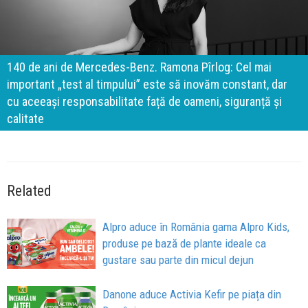
140 de ani de Mercedes-Benz. Ramona Pîrlog: Cel mai
important „test al timpului” este să inovăm constant, dar
cu aceeași responsabilitate față de oameni, siguranță și
calitate
Related
Alpro aduce în România gama Alpro Kids,
produse pe bază de plante ideale ca
gustare sau parte din micul dejun
Danone aduce Activia Kefir pe piața din