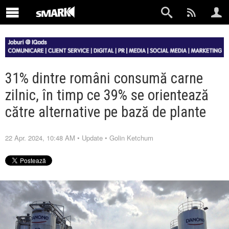
31% dintre români consumă carne
zilnic, în timp ce 39% se orientează
către alternative pe bază de plante
22 Apr. 2024, 10:48 AM
•
Update
•
Golin Ketchum