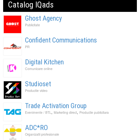
Catalog IQads
Ghost Agency
Publicitate
Confident Communications
PR
Digital Kitchen
Comunicare online
Studioset
Productie video
Trade Activation Group
,
,
Evenimente / BTL
Marketing direct
Productie publicitara
ADC*RO
Organizatii profesionale