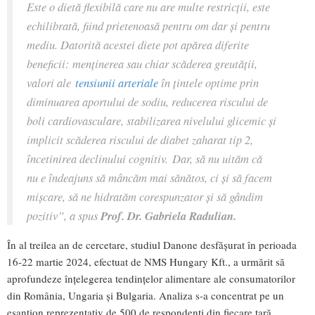
Este o dietă flexibilă care nu are multe restricții, este
echilibrată, fiind prietenoasă pentru om dar și pentru
mediu. Datorită acestei diete pot apărea diferite
beneficii: menținerea sau chiar scăderea greutății,
valori ale
tensiunii arteriale
în țintele optime prin
diminuarea aportului de sodiu, reducerea riscului de
boli cardiovasculare, stabilizarea nivelului glicemic și
implicit scăderea riscului de diabet zaharat tip 2,
încetinirea declinului cognitiv. Dar, să nu uităm că
nu e îndeajuns să mâncăm mai sănătos, ci și să facem
mișcare, să ne hidratăm corespunzator și să gândim
pozitiv”,
a spus
Prof. Dr. Gabriela Radulian.
În al treilea an de cercetare, studiul Danone desfășurat în perioada
16-22 martie 2024, efectuat de NMS Hungary Kft., a urmărit să
aprofundeze înțelegerea tendințelor alimentare ale consumatorilor
din România, Ungaria și Bulgaria. Analiza s-a concentrat pe un
eșantion reprezentativ de 500 de respondenți din fiecare țară,