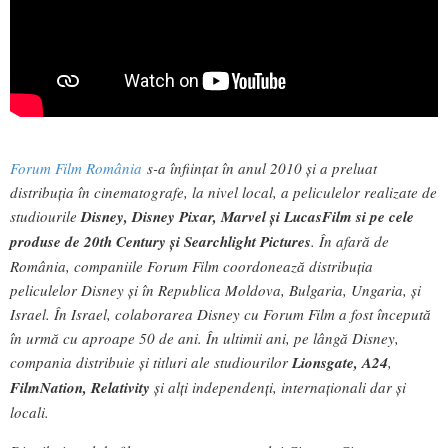
Forum Film România
s-a înfiinţat în anul 2010 şi a preluat
distribuţia în cinematografe, la nivel local, a peliculelor realizate de
studiourile
Disney, Disney Pixar, Marvel și LucasFilm si pe cele
produse de 20th Century
ș
i Searchlight Pictures
. În afară de
România, companiile Forum Film coordonează distribuţia
peliculelor Disney şi în Republica Moldova, Bulgaria, Ungaria, şi
Israel. În Israel, colaborarea Disney cu Forum Film a fost începută
în urmă cu aproape 50 de ani. În ultimii ani, pe lângă Disney,
compania distribuie şi titluri ale studiourilor
Lionsgate,
A24
,
FilmNation, Relativity
şi alţi independenţi, internaționali dar și
locali.