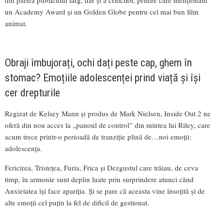
din partea publicului larg, dar și a criticilor, printre care menționăm
un Academy Award și un Golden Globe pentru cel mai bun film
animat.
Obraji îmbujorați, ochi dați peste cap, ghem în
stomac? Emoțiile adolescenței prind viață și își
cer drepturile
Regizat de Kelsey Mann și produs de Mark Nielsen, Inside Out 2 ne
oferă din nou acces la „panoul de control” din mintea lui Riley, care
acum trece printr-o perioadă de tranziție plină de…noi emoții:
adolescența.
Fericirea, Tristețea, Furia, Frica și Dezgustul care trăiau, de ceva
timp, în armonie sunt deplin luate prin surprindere atunci când
Anxietatea își face apariția. Și se pare că aceasta vine însoțită și de
alte emoții cel puțin la fel de dificil de gestionat.