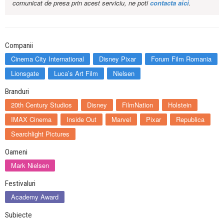
comunicat de presa prin acest serviciu, ne poti
contacta aici
.
Companii
Cinema City International
Disney Pixar
Forum Film Romania
Lionsgate
Luca’s Art Film
Nielsen
Branduri
20th Century Studios
Disney
FilmNation
Holstein
IMAX Cinema
Inside Out
Marvel
Pixar
Republica
Searchlight Pictures
Oameni
Mark Nielsen
Festivaluri
Academy Award
Subiecte