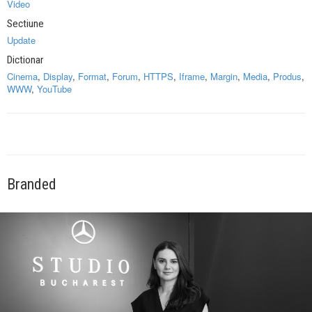
Video
Sectiune
Update
Dictionar
Cinema
,
Display
,
Format
,
Forum
,
HTTPS
,
Iframe
,
Margin
,
Media
,
Produs
,
WWW
,
YouTube
Branded