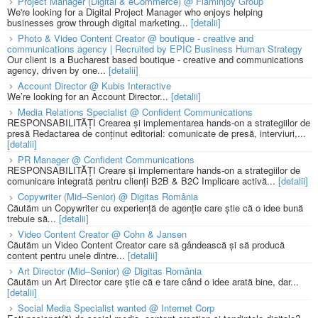
Project Manager (Digital & eCommerce) @ Flaminjoy Group
We're looking for a Digital Project Manager who enjoys helping
businesses grow through digital marketing...
[detalii]
Photo & Video Content Creator @ boutique - creative and
communications agency | Recruited by EPIC Business Human Strategy
Our client is a Bucharest based boutique - creative and communications
agency, driven by one...
[detalii]
Account Director @ Kubis Interactive
We’re looking for an Account Director...
[detalii]
Media Relations Specialist @ Confident Communications
RESPONSABILITĂȚI Crearea și implementarea hands-on a strategiilor de
presă Redactarea de conținut editorial: comunicate de presă, interviuri,...
[detalii]
PR Manager @ Confident Communications
RESPONSABILITĂȚI Creare și implementare hands-on a strategiilor de
comunicare integrată pentru clienți B2B & B2C Implicare activă...
[detalii]
Copywriter (Mid–Senior) @ Digitas România
Căutăm un Copywriter cu experiență de agenție care știe că o idee bună
trebuie să...
[detalii]
Video Content Creator @ Cohn & Jansen
Căutăm un Video Content Creator care să gândească și să producă
content pentru unele dintre...
[detalii]
Art Director (Mid–Senior) @ Digitas România
Căutăm un Art Director care știe că e tare când o idee arată bine, dar...
[detalii]
Social Media Specialist wanted @ Internet Corp