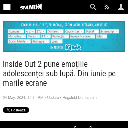
Inside Out 2 pune emoțiile
adolescenței sub lupă. Din iunie pe
marile ecrane
24 May. 2024, 14:14 PM
•
Update
•
Rogalski Damaschin