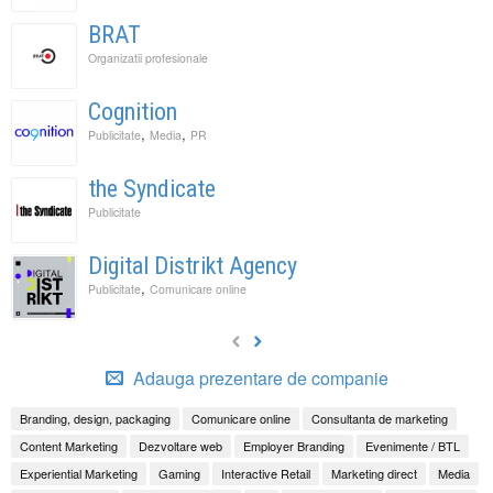
BRAT
Organizatii profesionale
Cognition
,
,
Publicitate
Media
PR
the Syndicate
Publicitate
Digital Distrikt Agency
,
Publicitate
Comunicare online
Adauga prezentare de companie
Branding, design, packaging
Comunicare online
Consultanta de marketing
Content Marketing
Dezvoltare web
Employer Branding
Evenimente / BTL
Experiential Marketing
Gaming
Interactive Retail
Marketing direct
Media