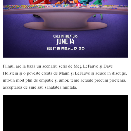
Filmul are la bază un scenariu scris de Meg LeFauve și Dave
Holstein și o poveste creată de Mann și LeFauve și aduce în discuție,
într-un mod plin de empatie și umor, teme actuale precum prietenia,
acceptarea de sine sau sănătatea mintală.