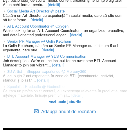
Ești pasionat(ă) de social media, content creation și tendințele digitale?
Ai un ochi format pentru...
[detalii]
Social Media Art Director @ pastel
Căutăm un Art Director cu experiență în social media, care să știe cum
să transforme...
[detalii]
ATL Account Coordinator @ Oxygen
We’re looking for an ATL Account Coordinator – an organized, proactive,
and detail-oriented professional eager...
[detalii]
Senior PR Manager @ Golin Ketchum
La Golin Ketchum, căutăm un Senior PR Manager cu minimum 5 ani
experiență, care știe...
[detalii]
BTL Account Manager @ YES Communication
Job description: We're on the lookout for an awesome BTL Account
Manager to join our vibrant...
[detalii]
3D Artist – Shopper Experience @ Mercury360
Ai cel puțin 7 ani experiență în zona de BTL (evenimente, activări,
standuri și plasări...
[detalii]
Specialist Productie @ Godmother
Căutăm un profesionist versatil, cu experiență relevantă în producție, care
înțelege materiale, finisaje premium și...
[detalii]
vezi toate joburile
Adauga anunt de recrutare