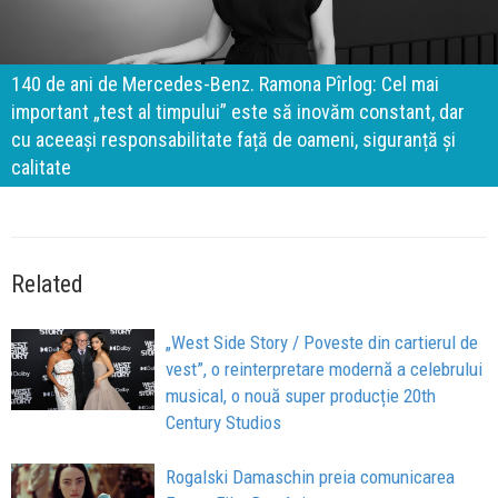
140 de ani de Mercedes-Benz. Ramona Pîrlog: Cel mai
important „test al timpului” este să inovăm constant, dar
cu aceeași responsabilitate față de oameni, siguranță și
calitate
Related
„West Side Story / Poveste din cartierul de
vest”, o reinterpretare modernă a celebrului
musical, o nouă super producție 20th
Century Studios
Rogalski Damaschin preia comunicarea