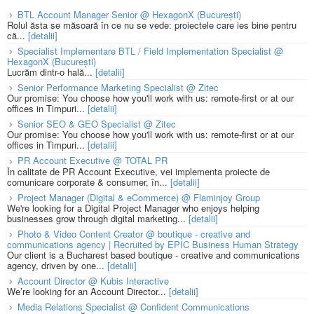
BTL Account Manager Senior @ HexagonX (București)
Rolul ăsta se măsoară în ce nu se vede: proiectele care ies bine pentru
că...
[detalii]
Specialist Implementare BTL / Field Implementation Specialist @
HexagonX (București)
Lucrăm dintr-o hală...
[detalii]
Senior Performance Marketing Specialist @ Zitec
Our promise: You choose how you'll work with us: remote-first or at our
offices in Timpuri...
[detalii]
Senior SEO & GEO Specialist @ Zitec
Our promise: You choose how you'll work with us: remote-first or at our
offices in Timpuri...
[detalii]
PR Account Executive @ TOTAL PR
În calitate de PR Account Executive, vei implementa proiecte de
comunicare corporate & consumer, în...
[detalii]
Project Manager (Digital & eCommerce) @ Flaminjoy Group
We're looking for a Digital Project Manager who enjoys helping
businesses grow through digital marketing...
[detalii]
Photo & Video Content Creator @ boutique - creative and
communications agency | Recruited by EPIC Business Human Strategy
Our client is a Bucharest based boutique - creative and communications
agency, driven by one...
[detalii]
Account Director @ Kubis Interactive
We’re looking for an Account Director...
[detalii]
Media Relations Specialist @ Confident Communications