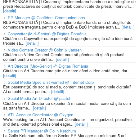
RESPONSABILITĂȚI Crearea și implementarea hands-on a strategiilor de
presă Redactarea de conținut editorial: comunicate de presă, interviuri,...
[detalii]
PR Manager @ Confident Communications
RESPONSABILITĂȚI Creare și implementare hands-on a strategiilor de
comunicare integrată pentru clienți B2B & B2C Implicare activă...
[detalii]
Copywriter (Mid–Senior) @ Digitas România
Căutăm un Copywriter cu experiență de agenție care știe că o idee bună
trebuie să...
[detalii]
Video Content Creator @ Cohn & Jansen
Căutăm un Video Content Creator care să gândească și să producă
content pentru unele dintre...
[detalii]
Art Director (Mid–Senior) @ Digitas România
Căutăm un Art Director care știe că e tare când o idee arată bine, dar...
[detalii]
Social Media Specialist wanted @ Internet Corp
Ești pasionat(ă) de social media, content creation și tendințele digitale?
Ai un ochi format pentru...
[detalii]
Social Media Art Director @ pastel
Căutăm un Art Director cu experiență în social media, care să știe cum
să transforme...
[detalii]
ATL Account Coordinator @ Oxygen
We’re looking for an ATL Account Coordinator – an organized, proactive,
and detail-oriented professional eager...
[detalii]
Senior PR Manager @ Golin Ketchum
La Golin Ketchum, căutăm un Senior PR Manager cu minimum 5 ani