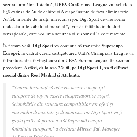
UEFA Conference League
sezonul următor. Totodată,
va include o
ligă extinsă de 36 de echipe și 6 etape înainte de faza eliminatorie.
Astfel, în serile de marți, miercuri și joi, Digi Sport devine scena
unde starurile fotbalului mondial își vor da întâlnire în dueluri
senzaționale, care vor urca acțiunea și suspansul la cote maxime.
Digi Sport
Supercupa
În fiecare vară,
va continua să transmită
Europei
, în cadrul căreia câștigătoarea UEFA Champions League va
înfrunta echipa învingătoare din UEFA Europa League din sezonul
Astăzi, de la ora 22:00, pe Digi Sport 1, va fi difuzat
precedent.
meciul dintre Real Madrid și Atalanta.
"Suntem încântați să aducem aceste competiții
europene de top în casele telespectatorilor noștri.
Schimbările din structura competițiilor vor oferi și
mai multă diversitate și dramatism, iar Digi Sport va fi
gazda perfectă pentru a trăi împreună emoția
fotbalului european."
a declarat
Mircea Șai
, Manager
de Proiect Digi Sport.