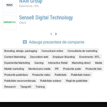
NAN Group
Evenimente / BTL
Sense8 Digital Technology
Clienti
Adauga prezentare de companie
Branding, design, packaging
Comunicare online
Consultanta de marketing
Content Marketing
Dezvoltare web
Employer Branding
Evenimente / BTL
Experiential Marketing
Gaming
Interactive Retail
Marketing direct
Media
Mobile marketing
Monitorizare media
PR
Productie audio
Productie foto
Productie publicitara
Productie video
Publicitate
Publicitate indoor
Publicitate neconventionala
Publicitate outdoor
Regii de publicitate
Research
Tipografii
Training