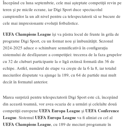
Începând cu luna septembrie, cele mai așteptate competiții revin pe
teren și pe micile ecrane, iar Digi Sport duce spectacolul
campionilor la un alt nivel pentru ca telespectatorii să se bucure de
cele mai impresionante evoluții fotbalistice.
UEFA Champions League
își va păstra locul de frunte în grila de
programe Digi Sport, cu un format nou și îmbunătățit. Sezonul
2024-2025 aduce o schimbare semnificativă în configurația
sistemului de desfășurare a competiției: trecerea de la faza grupelor
cu 32 de cluburi participante la o ligă extinsă formată din 36 de
echipe. Astfel, numărul de etape va crește de la 6 la 8, iar totalul
meciurilor disputate va ajunge la 189, cu 64 de partide mai mult
decât în formatul anterior.
Marea surpriză pentru telespectatorii Digi Sport este că, începând
din această toamnă, vor avea ocazia de a urmări și celelalte două
UEFA Europa League
UEFA Conference
competiții europene
și
League
UEFA Europa League
. Sistemul
va fi aliniat cu cel al
UEFA Champions League
, cu 189 de meciuri programate în