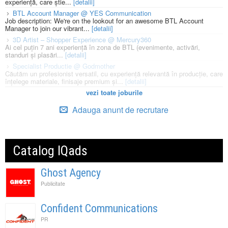
experiență, care știe...
[detalii]
BTL Account Manager @ YES Communication
Job description: We're on the lookout for an awesome BTL Account
Manager to join our vibrant...
[detalii]
3D Artist – Shopper Experience @ Mercury360
Ai cel puțin 7 ani experiență în zona de BTL (evenimente, activări,
standuri și plasări...
[detalii]
Specialist Productie @ Godmother
Căutăm un profesionist versatil, cu experiență relevantă în producție, care
înțelege materiale, finisaje premium și...
[detalii]
vezi toate joburile
Adauga anunt de recrutare
Catalog IQads
Ghost Agency
Publicitate
Confident Communications
PR