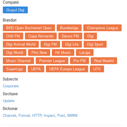
Companii
Grupul Digi
Branduri
BRD Open Bucharest Open
Bundesliga
Champions League
Chill FM
Cupa Romaniei
Dance FM
Digi
Digi Animal World
Digi FM
Digi Life
Digi Sport
Digi World
Film Now
Hit Music
LaLiga
Music Channel
Premier League
Pro FM
Real Madrid
SuperLiga
UEFA
UEFA Europa League
UTV
Subiecte
Corporate
Sectiune
Update
Dictionar
Channel
,
Format
,
HTTP
,
Impact
,
Post
,
WWW