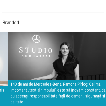
Branded
140 de ani de Mercedes-Benz. Ramona Pîrlog: Cel mai
important „test al timpului” este să inovăm constant, dar
cu aceeași responsabilitate față de oameni, siguranță și
calitate