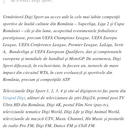
Urmăritorii Digi Sport au acces atât la cele mai iubite competiții
sportive de înaltă calitate din România – Superliga, Liga 2 și Cupa
României – cât și din lume, acoperind evenimentele fotbalistice
prestigioase, precum UEFA Champions League, UEFA Europa
League, UEFA Conference League, Premier League, LaLiga, Serie
A, Bundesliga și UEFA European Qualifiers, dar și campionatele
europene și mondiale de handbal și MotoGP. De asemenea, Digi
Sport difuzează, în exclusivitate, în fiecare an, turneele de mare
impact din circuitul WTA, în care evoluează și sportivele din
România, precum și competițiile ATP.
Televiziunile Digi Sport 1, 2, 3, 4 și site-ul digisport.ro fac parte din
Grupul Digi
, alături de televiziunea de știri Digi24, primul post TV
Ultra HD din România, Digi 4K, postul Film Now (pay-tv),
televiziunile tematice Digi World, Digi Life și Digi Animal World,
televiziunile de muzică UTV, Music Channel, Hit Music și posturile
de radio Pro FM, Digi FM, Dance FM și Chill FM.