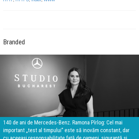
Branded
140 de ani de Mercedes-Benz. Ramona Pîrlog: Cel mai
important „test al timpului” este să inovăm constant, dar
cu aceeași responsabilitate față de oameni, siguranță și