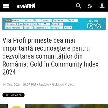
Via Profi primește cea mai
importantă recunoaștere pentru
dezvoltarea comunităților din
România: Gold în Community Index
2024
14 Oct. 2024, 16:57 PM
•
Update
•
Goldfish Project