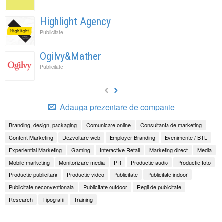
Highlight Agency
Publicitate
Ogilvy&Mather
Publicitate
Adauga prezentare de companie
Branding, design, packaging
Comunicare online
Consultanta de marketing
Content Marketing
Dezvoltare web
Employer Branding
Evenimente / BTL
Experiential Marketing
Gaming
Interactive Retail
Marketing direct
Media
Mobile marketing
Monitorizare media
PR
Productie audio
Productie foto
Productie publicitara
Productie video
Publicitate
Publicitate indoor
Publicitate neconventionala
Publicitate outdoor
Regii de publicitate
Research
Tipografii
Training