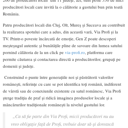
producători locali care invită la o călătorie a gustului bun prin toată
România.
Patru producători locali din Cluj, Olt, Mureș și Suceava au contribuit
la realizarea spotului care a adus, din această vară, Via Profi și la
TV. Printr-o poveste încărcată de emoție, Gen Z poate descoperi
meșteșugul autentic și bunătățile pline de savoare din lumea satului
pornind călătoria de la un click pe
via-profi.ro
, platforma care
permite căutarea și contactarea directă a producătorilor, grupați pe
domenii și județe.
Construind o punte între generațiile noi și păstrătorii valorilor
românești, referințe cu care se pot identifica toți românii, indiferent
de vârstă sau de conexiunile existente cu satul românesc, Via Profi
șterge tradiția de praf și ridică imaginea produselor locale și a
mâncărurilor tradiționale românești la nivelul gustului lor.
„Ca să fie parte din Via Profi, micii producători nu au
vreo obligație față de Profi, trebuie doar să-și dorească