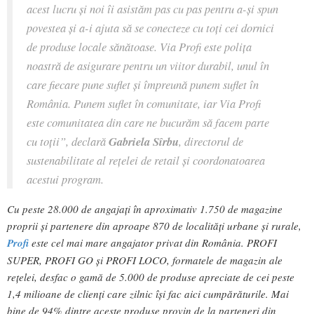
acest lucru și noi îi asistăm pas cu pas pentru a-și spun
povestea și a-i ajuta să se conecteze cu toți cei dornici
de produse locale sănătoase. Via Profi este polița
noastră de asigurare pentru un viitor durabil, unul în
care fiecare pune suflet și împreună punem suflet în
România. Punem suflet în comunitate, iar Via Profi
este comunitatea din care ne bucurăm să facem parte
cu toții”, declară
Gabriela Sîrbu
, directorul de
sustenabilitate al rețelei de retail și coordonatoarea
acestui program.
Cu peste 28.000 de angajați în aproximativ 1.750 de magazine
proprii și partenere din aproape 870 de localități urbane și rurale,
Profi
este cel mai mare angajator privat din România. PROFI
SUPER, PROFI GO și PROFI LOCO, formatele de magazin ale
rețelei, desfac o gamă de 5.000 de produse apreciate de cei peste
1,4 milioane de clienți care zilnic își fac aici cumpărăturile. Mai
bine de 94% dintre aceste produse provin de la parteneri din