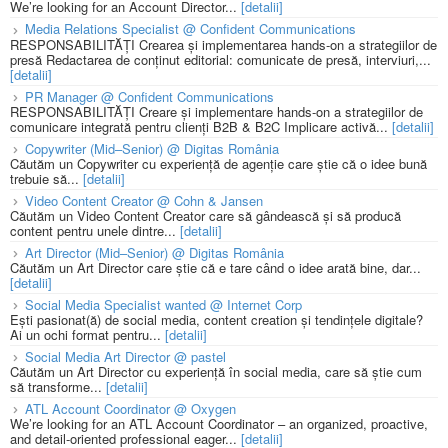
We’re looking for an Account Director...
[detalii]
Media Relations Specialist @ Confident Communications
RESPONSABILITĂȚI Crearea și implementarea hands-on a strategiilor de
presă Redactarea de conținut editorial: comunicate de presă, interviuri,...
[detalii]
PR Manager @ Confident Communications
RESPONSABILITĂȚI Creare și implementare hands-on a strategiilor de
comunicare integrată pentru clienți B2B & B2C Implicare activă...
[detalii]
Copywriter (Mid–Senior) @ Digitas România
Căutăm un Copywriter cu experiență de agenție care știe că o idee bună
trebuie să...
[detalii]
Video Content Creator @ Cohn & Jansen
Căutăm un Video Content Creator care să gândească și să producă
content pentru unele dintre...
[detalii]
Art Director (Mid–Senior) @ Digitas România
Căutăm un Art Director care știe că e tare când o idee arată bine, dar...
[detalii]
Social Media Specialist wanted @ Internet Corp
Ești pasionat(ă) de social media, content creation și tendințele digitale?
Ai un ochi format pentru...
[detalii]
Social Media Art Director @ pastel
Căutăm un Art Director cu experiență în social media, care să știe cum
să transforme...
[detalii]
ATL Account Coordinator @ Oxygen
We’re looking for an ATL Account Coordinator – an organized, proactive,
and detail-oriented professional eager...
[detalii]