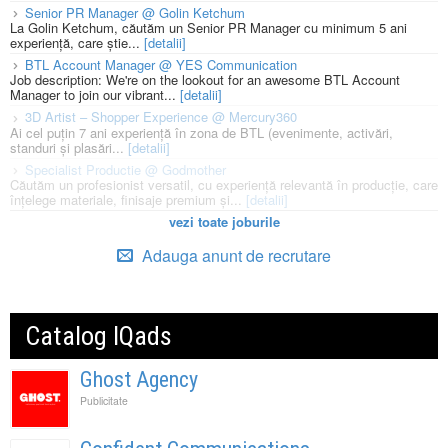
Senior PR Manager @ Golin Ketchum
La Golin Ketchum, căutăm un Senior PR Manager cu minimum 5 ani
experiență, care știe...
[detalii]
BTL Account Manager @ YES Communication
Job description: We're on the lookout for an awesome BTL Account
Manager to join our vibrant...
[detalii]
3D Artist – Shopper Experience @ Mercury360
Ai cel puțin 7 ani experiență în zona de BTL (evenimente, activări,
standuri și plasări...
[detalii]
Specialist Productie @ Godmother
Căutăm un profesionist versatil, cu experiență relevantă în producție, care
înțelege materiale, finisaje premium și...
[detalii]
vezi toate joburile
Adauga anunt de recrutare
Catalog IQads
Ghost Agency
Publicitate