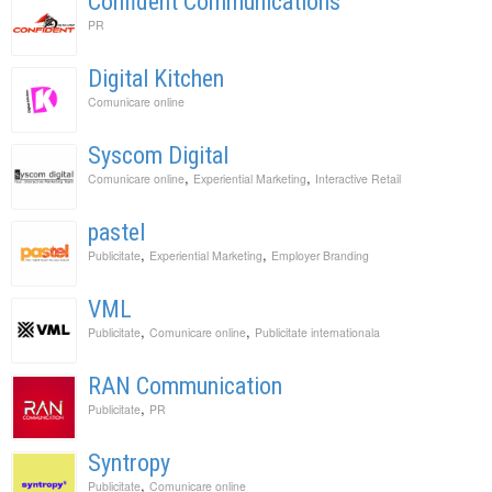
Confident Communications
PR
Digital Kitchen
Comunicare online
Syscom Digital
,
,
Comunicare online
Experiential Marketing
Interactive Retail
pastel
,
,
Publicitate
Experiential Marketing
Employer Branding
VML
,
,
Publicitate
Comunicare online
Publicitate internationala
RAN Communication
,
Publicitate
PR
Syntropy
,
Publicitate
Comunicare online