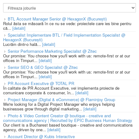
BTL Account Manager Senior @ HexagonX (București)
Rolul ăsta se măsoară în ce nu se vede: proiectele care ies bine pentru
că...
[detalii]
Specialist Implementare BTL / Field Implementation Specialist @
HexagonX (București)
Lucrăm dintr-o hală...
[detalii]
Senior Performance Marketing Specialist @ Zitec
Our promise: You choose how you'll work with us: remote-first or at our
offices in Timpuri...
[detalii]
Senior SEO & GEO Specialist @ Zitec
Our promise: You choose how you'll work with us: remote-first or at our
offices in Timpuri...
[detalii]
PR Account Executive @ TOTAL PR
În calitate de PR Account Executive, vei implementa proiecte de
comunicare corporate & consumer, în...
[detalii]
Project Manager (Digital & eCommerce) @ Flaminjoy Group
We're looking for a Digital Project Manager who enjoys helping
businesses grow through digital marketing...
[detalii]
Photo & Video Content Creator @ boutique - creative and
communications agency | Recruited by EPIC Business Human Strategy
Our client is a Bucharest based boutique - creative and communications
agency, driven by one...
[detalii]
Account Director @ Kubis Interactive