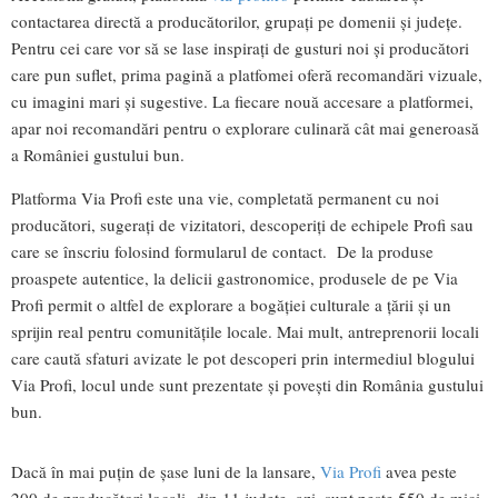
contactarea directă a producătorilor, grupați pe domenii și județe.
Pentru cei care vor să se lase inspirați de gusturi noi și producători
care pun suflet, prima pagină a platfomei oferă recomandări vizuale,
cu imagini mari și sugestive. La fiecare nouă accesare a platformei,
apar noi recomandări pentru o explorare culinară cât mai generoasă
a României gustului bun.
Platforma Via Profi este una vie, completată permanent cu noi
producători, sugerați de vizitatori, descoperiți de echipele Profi sau
care se înscriu folosind formularul de contact. De la produse
proaspete autentice, la delicii gastronomice, produsele de pe Via
Profi permit o altfel de explorare a bogăției culturale a țării și un
sprijin real pentru comunitățile locale. Mai mult, antreprenorii locali
care caută sfaturi avizate le pot descoperi prin intermediul blogului
Via Profi, locul unde sunt prezentate și povești din România gustului
bun.
Dacă în mai puțin de șase luni de la lansare,
Via Profi
avea peste
200 de producători locali din 11 județe, azi, sunt peste 550 de mici