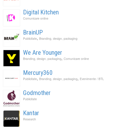
Digital Kitchen
Comunicare online
BrainUP
,
Publicitate
Branding, design, packaging
We Are Younger
,
Branding, design, packaging
Comunicare online
Mercury360
,
,
Publicitate
Branding, design, packaging
Evenimente / BTL
Godmother
Publicitate
Kantar
Research