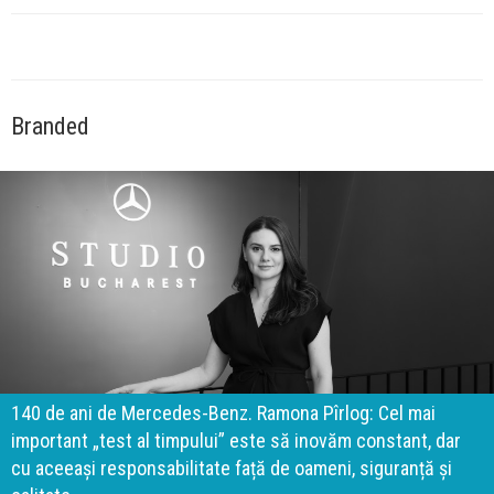
Branded
140 de ani de Mercedes-Benz. Ramona Pîrlog: Cel mai
important „test al timpului” este să inovăm constant, dar
cu aceeași responsabilitate față de oameni, siguranță și