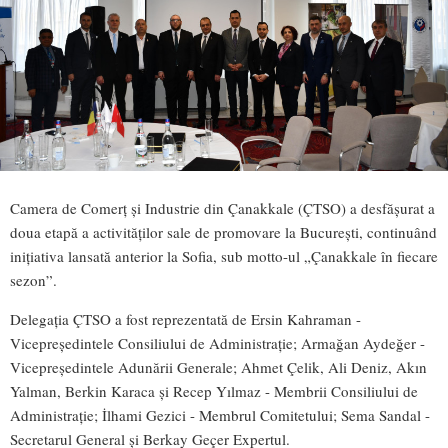
Camera de Comerț și Industrie din Çanakkale (ÇTSO) a desfășurat a
doua etapă a activităților sale de promovare la București, continuând
inițiativa lansată anterior la Sofia, sub motto-ul „Çanakkale în fiecare
sezon”.
Delegația ÇTSO a fost reprezentată de Ersin Kahraman -
Vicepreședintele Consiliului de Administrație; Armağan Aydeğer -
Vicepreședintele Adunării Generale; Ahmet Çelik, Ali Deniz, Akın
Yalman, Berkin Karaca și Recep Yılmaz - Membrii Consiliului de
Administrație; İlhami Gezici - Membrul Comitetului; Sema Sandal -
Secretarul General și Berkay Geçer Expertul.