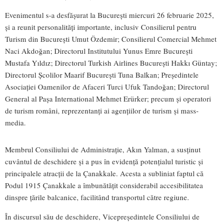
Evenimentul s-a desfășurat la București miercuri 26 februarie 2025,
și a reunit personalități importante, inclusiv Consilierul pentru
Turism din București Umut Özdemir; Consilierul Comercial Mehmet
Naci Akdoğan; Directorul Institutului Yunus Emre București
Mustafa Yıldız; Directorul Turkish Airlines București Hakkı Güntay;
Directorul Școlilor Maarif București Tuna Balkan; Președintele
Asociației Oamenilor de Afaceri Turci Ufuk Tandoğan; Directorul
General al Pașa International Mehmet Erürker; precum și operatori
de turism români, reprezentanți ai agențiilor de turism și mass-
media.
Membrul Consiliului de Administrație, Akın Yalman, a susținut
cuvântul de deschidere și a pus în evidență potențialul turistic și
principalele atracții de la Çanakkale. Acesta a subliniat faptul că
Podul 1915 Çanakkale a îmbunătățit considerabil accesibilitatea
dinspre țările balcanice, facilitând transportul către regiune.
În discursul său de deschidere, Vicepreședintele Consiliului de