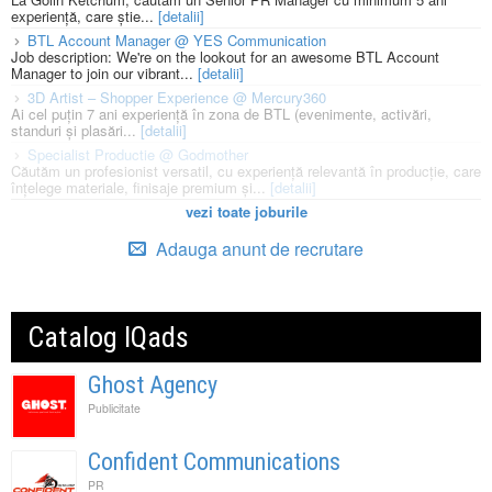
experiență, care știe...
[detalii]
BTL Account Manager @ YES Communication
Job description: We're on the lookout for an awesome BTL Account
Manager to join our vibrant...
[detalii]
3D Artist – Shopper Experience @ Mercury360
Ai cel puțin 7 ani experiență în zona de BTL (evenimente, activări,
standuri și plasări...
[detalii]
Specialist Productie @ Godmother
Căutăm un profesionist versatil, cu experiență relevantă în producție, care
înțelege materiale, finisaje premium și...
[detalii]
vezi toate joburile
Adauga anunt de recrutare
Catalog IQads
Ghost Agency
Publicitate
Confident Communications
PR