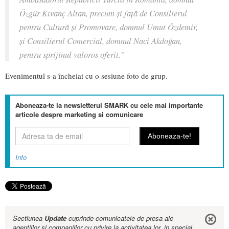
Özgür Kıvanç Altan, precum și față de Consilierul
pentru Cultură și Promovare, domnul Umut Özdemir,
și Consilierul Comercial, domnul Naci Akdoğan,
pentru sprijinul valoros oferit.”
Evenimentul s-a încheiat cu o sesiune foto de grup.
Aboneaza-te la newsletterul SMARK cu cele mai importante
articole despre marketing si comunicare
Info
Sectiunea
Update
cuprinde comunicatele de presa ale
agentiilor si companiilor cu privire la activitatea lor, in special