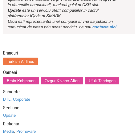
in domeniile comunicarii, marketingului si CSR-ului.
Update
este un serviciu oferit companiilor in cadrul
platformelor IQads si SMARK.
Daca esti reprezentantul unei companii si vrei sa publici un
comunicat de presa prin acest serviciu, ne poti
contacta aici
.
Branduri
Turkish Airlines
Oameni
Ersin Kahraman
Ozgur Kivanc Altan
Ufuk Tandogan
Subiecte
BTL
,
Corporate
Sectiune
Update
Dictionar
Media
,
Promovare