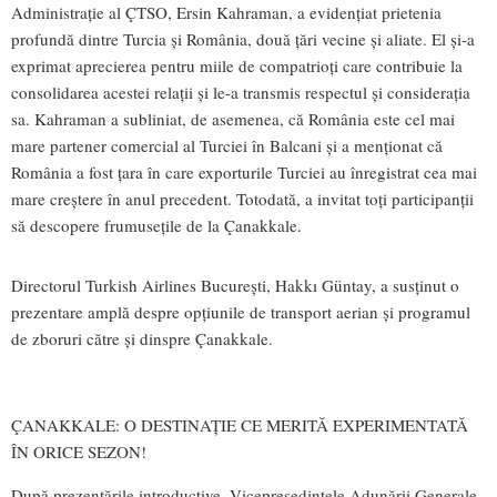
Administrație al ÇTSO, Ersin Kahraman, a evidențiat prietenia
profundă dintre Turcia și România, două țări vecine și aliate. El și-a
exprimat aprecierea pentru miile de compatrioți care contribuie la
consolidarea acestei relații și le-a transmis respectul și considerația
sa. Kahraman a subliniat, de asemenea, că România este cel mai
mare partener comercial al Turciei în Balcani și a menționat că
România a fost țara în care exporturile Turciei au înregistrat cea mai
mare creștere în anul precedent. Totodată, a invitat toți participanții
să descopere frumusețile de la Çanakkale.
Directorul Turkish Airlines București, Hakkı Güntay, a susținut o
prezentare amplă despre opțiunile de transport aerian și programul
de zboruri către și dinspre Çanakkale.
ÇANAKKALE: O DESTINAȚIE CE MERITĂ EXPERIMENTATĂ
ÎN ORICE SEZON!
După prezentările introductive, Vicepreședintele Adunării Generale