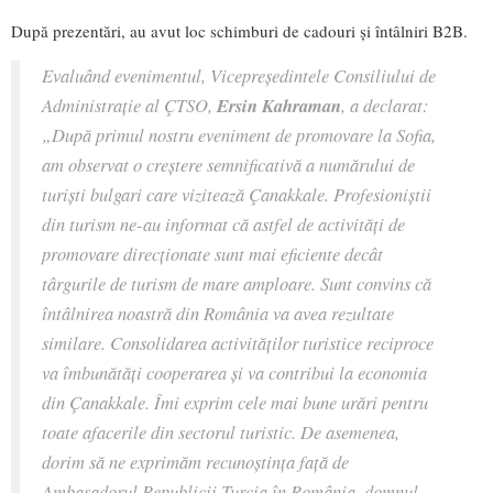
După prezentări, au avut loc schimburi de cadouri și întâlniri B2B.
Evaluând evenimentul, Vicepreședintele Consiliului de
Administrație al ÇTSO,
Ersin Kahraman
, a declarat:
„După primul nostru eveniment de promovare la Sofia,
am observat o creștere semnificativă a numărului de
turiști bulgari care vizitează Çanakkale. Profesioniștii
din turism ne-au informat că astfel de activități de
promovare direcționate sunt mai eficiente decât
târgurile de turism de mare amploare. Sunt convins că
întâlnirea noastră din România va avea rezultate
similare. Consolidarea activităților turistice reciproce
va îmbunătăți cooperarea și va contribui la economia
din Çanakkale. Îmi exprim cele mai bune urări pentru
toate afacerile din sectorul turistic. De asemenea,
dorim să ne exprimăm recunoștința față de
Ambasadorul Republicii Turcia în România, domnul