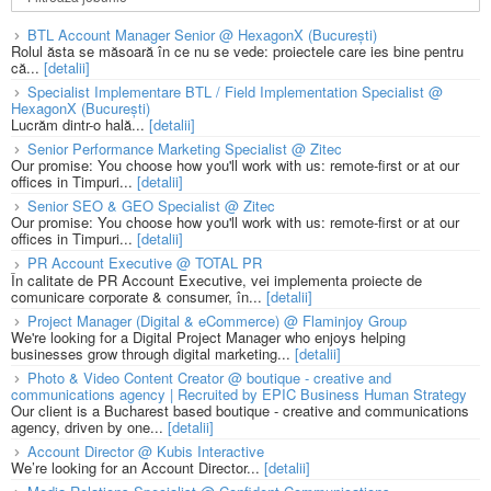
BTL Account Manager Senior @ HexagonX (București)
Rolul ăsta se măsoară în ce nu se vede: proiectele care ies bine pentru
că...
[detalii]
Specialist Implementare BTL / Field Implementation Specialist @
HexagonX (București)
Lucrăm dintr-o hală...
[detalii]
Senior Performance Marketing Specialist @ Zitec
Our promise: You choose how you'll work with us: remote-first or at our
offices in Timpuri...
[detalii]
Senior SEO & GEO Specialist @ Zitec
Our promise: You choose how you'll work with us: remote-first or at our
offices in Timpuri...
[detalii]
PR Account Executive @ TOTAL PR
În calitate de PR Account Executive, vei implementa proiecte de
comunicare corporate & consumer, în...
[detalii]
Project Manager (Digital & eCommerce) @ Flaminjoy Group
We're looking for a Digital Project Manager who enjoys helping
businesses grow through digital marketing...
[detalii]
Photo & Video Content Creator @ boutique - creative and
communications agency | Recruited by EPIC Business Human Strategy
Our client is a Bucharest based boutique - creative and communications
agency, driven by one...
[detalii]
Account Director @ Kubis Interactive
We’re looking for an Account Director...
[detalii]