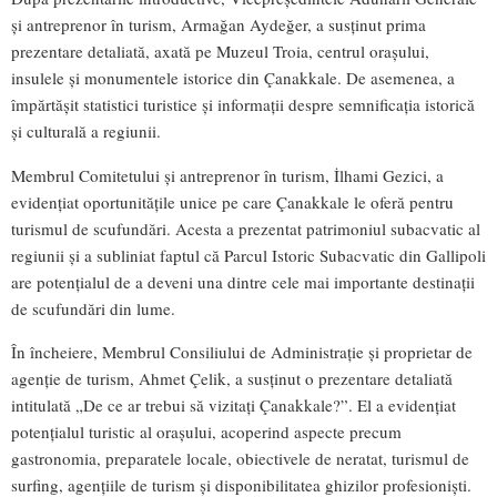
și antreprenor în turism, Armağan Aydeğer, a susținut prima
prezentare detaliată, axată pe Muzeul Troia, centrul orașului,
insulele și monumentele istorice din Çanakkale. De asemenea, a
împărtășit statistici turistice și informații despre semnificația istorică
și culturală a regiunii.
Membrul Comitetului și antreprenor în turism, İlhami Gezici, a
evidențiat oportunitățile unice pe care Çanakkale le oferă pentru
turismul de scufundări. Acesta a prezentat patrimoniul subacvatic al
regiunii și a subliniat faptul că Parcul Istoric Subacvatic din Gallipoli
are potențialul de a deveni una dintre cele mai importante destinații
de scufundări din lume.
În încheiere, Membrul Consiliului de Administrație și proprietar de
agenție de turism, Ahmet Çelik, a susținut o prezentare detaliată
intitulată „De ce ar trebui să vizitați Çanakkale?”. El a evidențiat
potențialul turistic al orașului, acoperind aspecte precum
gastronomia, preparatele locale, obiectivele de neratat, turismul de
surfing, agențiile de turism și disponibilitatea ghizilor profesioniști.