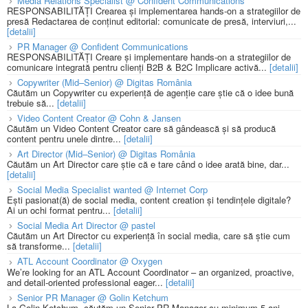
Media Relations Specialist @ Confident Communications
RESPONSABILITĂȚI Crearea și implementarea hands-on a strategiilor de
presă Redactarea de conținut editorial: comunicate de presă, interviuri,...
[detalii]
PR Manager @ Confident Communications
RESPONSABILITĂȚI Creare și implementare hands-on a strategiilor de
comunicare integrată pentru clienți B2B & B2C Implicare activă...
[detalii]
Copywriter (Mid–Senior) @ Digitas România
Căutăm un Copywriter cu experiență de agenție care știe că o idee bună
trebuie să...
[detalii]
Video Content Creator @ Cohn & Jansen
Căutăm un Video Content Creator care să gândească și să producă
content pentru unele dintre...
[detalii]
Art Director (Mid–Senior) @ Digitas România
Căutăm un Art Director care știe că e tare când o idee arată bine, dar...
[detalii]
Social Media Specialist wanted @ Internet Corp
Ești pasionat(ă) de social media, content creation și tendințele digitale?
Ai un ochi format pentru...
[detalii]
Social Media Art Director @ pastel
Căutăm un Art Director cu experiență în social media, care să știe cum
să transforme...
[detalii]
ATL Account Coordinator @ Oxygen
We’re looking for an ATL Account Coordinator – an organized, proactive,
and detail-oriented professional eager...
[detalii]
Senior PR Manager @ Golin Ketchum
La Golin Ketchum, căutăm un Senior PR Manager cu minimum 5 ani