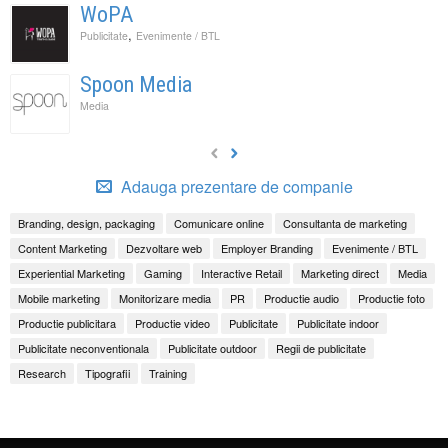
WoPA
,
Publicitate
Evenimente / BTL
Spoon Media
Media
Adauga prezentare de companie
Branding, design, packaging
Comunicare online
Consultanta de marketing
Content Marketing
Dezvoltare web
Employer Branding
Evenimente / BTL
Experiential Marketing
Gaming
Interactive Retail
Marketing direct
Media
Mobile marketing
Monitorizare media
PR
Productie audio
Productie foto
Productie publicitara
Productie video
Publicitate
Publicitate indoor
Publicitate neconventionala
Publicitate outdoor
Regii de publicitate
Research
Tipografii
Training