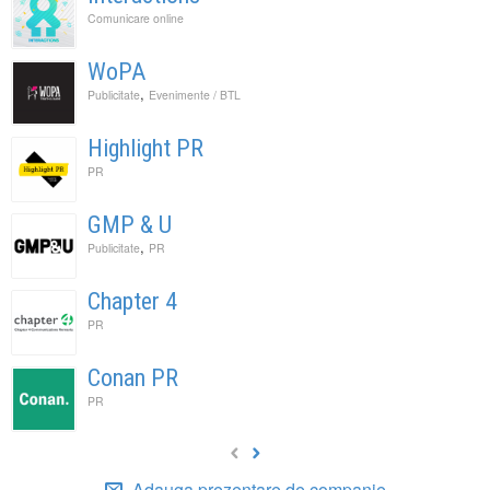
Comunicare online
WoPA
,
Publicitate
Evenimente / BTL
Highlight PR
PR
GMP & U
,
Publicitate
PR
Chapter 4
PR
Conan PR
PR
Adauga prezentare de companie