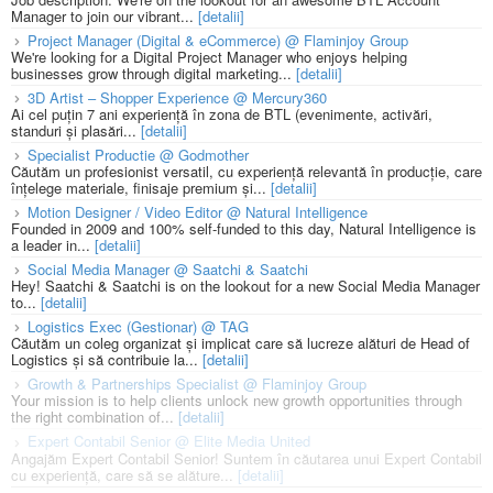
Manager to join our vibrant...
[detalii]
Project Manager (Digital & eCommerce) @ Flaminjoy Group
We're looking for a Digital Project Manager who enjoys helping
businesses grow through digital marketing...
[detalii]
3D Artist – Shopper Experience @ Mercury360
Ai cel puțin 7 ani experiență în zona de BTL (evenimente, activări,
standuri și plasări...
[detalii]
Specialist Productie @ Godmother
Căutăm un profesionist versatil, cu experiență relevantă în producție, care
înțelege materiale, finisaje premium și...
[detalii]
Motion Designer / Video Editor @ Natural Intelligence
Founded in 2009 and 100% self-funded to this day, Natural Intelligence is
a leader in...
[detalii]
Social Media Manager @ Saatchi & Saatchi
Hey! Saatchi & Saatchi is on the lookout for a new Social Media Manager
to...
[detalii]
Logistics Exec (Gestionar) @ TAG
Căutăm un coleg organizat și implicat care să lucreze alături de Head of
Logistics și să contribuie la...
[detalii]
Growth & Partnerships Specialist @ Flaminjoy Group
Your mission is to help clients unlock new growth opportunities through
the right combination of...
[detalii]
Expert Contabil Senior @ Elite Media United
Angajăm Expert Contabil Senior! Suntem în căutarea unui Expert Contabil
cu experiență, care să se alăture...
[detalii]