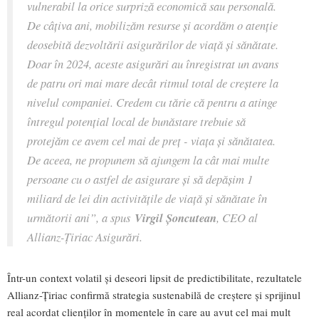
vulnerabil la orice surpriză economică sau personală.
De câțiva ani, mobilizăm resurse și acordăm o atenție
deosebită dezvoltării asigurărilor de viață și sănătate.
Doar în 2024, aceste asigurări au înregistrat un avans
de patru ori mai mare decât ritmul total de creștere la
nivelul companiei. Credem cu tărie că pentru a atinge
întregul potențial local de bunăstare trebuie să
protejăm ce avem cel mai de preț - viața și sănătatea.
De aceea, ne propunem să ajungem la cât mai multe
persoane cu o astfel de asigurare și să depășim 1
miliard de lei din activitățile de viață și sănătate în
următorii ani”, a spus
Virgil Șoncutean
, CEO al
Allianz-Țiriac Asigurări.
Într-un context volatil și deseori lipsit de predictibilitate, rezultatele
Allianz-Țiriac confirmă strategia sustenabilă de creștere și sprijinul
real acordat clienților în momentele în care au avut cel mai mult