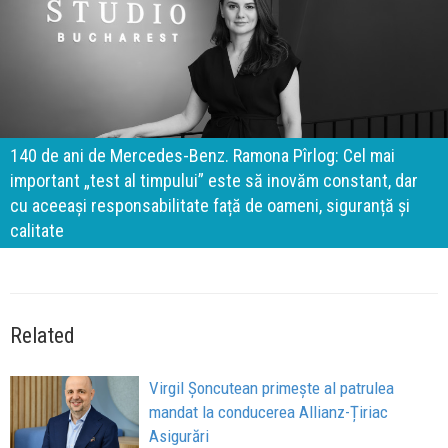
140 de ani de Mercedes-Benz. Ramona Pîrlog: Cel mai
important „test al timpului” este să inovăm constant, dar
cu aceeași responsabilitate față de oameni, siguranță și
calitate
Related
Virgil Șoncutean primește al patrulea
mandat la conducerea Allianz-Țiriac
Asigurări