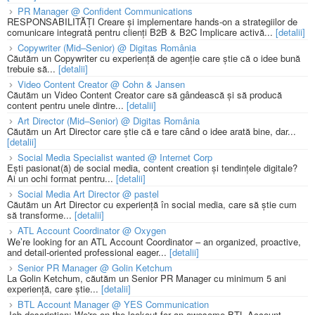
PR Manager @ Confident Communications
RESPONSABILITĂȚI Creare și implementare hands-on a strategiilor de
comunicare integrată pentru clienți B2B & B2C Implicare activă...
[detalii]
Copywriter (Mid–Senior) @ Digitas România
Căutăm un Copywriter cu experiență de agenție care știe că o idee bună
trebuie să...
[detalii]
Video Content Creator @ Cohn & Jansen
Căutăm un Video Content Creator care să gândească și să producă
content pentru unele dintre...
[detalii]
Art Director (Mid–Senior) @ Digitas România
Căutăm un Art Director care știe că e tare când o idee arată bine, dar...
[detalii]
Social Media Specialist wanted @ Internet Corp
Ești pasionat(ă) de social media, content creation și tendințele digitale?
Ai un ochi format pentru...
[detalii]
Social Media Art Director @ pastel
Căutăm un Art Director cu experiență în social media, care să știe cum
să transforme...
[detalii]
ATL Account Coordinator @ Oxygen
We’re looking for an ATL Account Coordinator – an organized, proactive,
and detail-oriented professional eager...
[detalii]
Senior PR Manager @ Golin Ketchum
La Golin Ketchum, căutăm un Senior PR Manager cu minimum 5 ani
experiență, care știe...
[detalii]
BTL Account Manager @ YES Communication
Job description: We're on the lookout for an awesome BTL Account