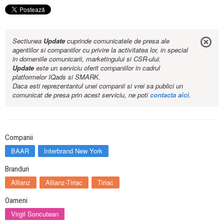
Sectiunea
Update
cuprinde comunicatele de presa ale
agentiilor si companiilor cu privire la activitatea lor, in special
in domeniile comunicarii, marketingului si CSR-ului.
Update
este un serviciu oferit companiilor in cadrul
platformelor IQads si SMARK.
Daca esti reprezentantul unei companii si vrei sa publici un
comunicat de presa prin acest serviciu, ne poti
contacta aici
.
Companii
BAAR
Interbrand New York
Branduri
Allianz
Allianz-Tiriac
Tiriac
Oameni
Virgil Soncutean