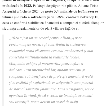
mult decât în 2023.
Pe lângă despăgubirile plătite, Allianz-Țiriac
peste
5,4 miliarde de lei în rezerve
Asigurări a încheiat 2024 cu
tehnice și o rată a solvabilității de 128%, conform Solvency II
,
ceea ce confirmă stabilitatea financiară a companiei și oferă clienților
siguranța angajamentelor de plată viitoare față de ei.
„2024 a fost un an record pentru Allianz-Țiriac.
Performanțele noastre și contribuția la susținerea
economiei arată că suntem cea mai românească și mai
conectată multinațională la realitățile locale.
Mulțumim echipei și partenerilor pentru efort și
dedicare. Prin intermediul lor, ajutăm oamenii și
companiile să beneficieze de protecție financiară reală
și accesibilă și explicăm de ce asigurările sunt punctul
de start al sănătății financiare. Fără o asigurare, tot ce
agonisim în viață, fie că e vorba de locuință, economii
sau investiții, poate deveni un castel de nisip,