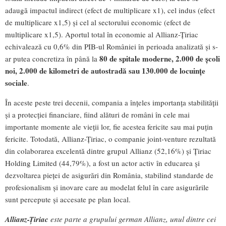
adaugă impactul indirect (efect de multiplicare x1), cel indus (efect
de multiplicare x1,5) și cel al sectorului economic (efect de
multiplicare x1,5). Aportul total în economie al Allianz-Țiriac
echivalează cu 0,6% din PIB-ul României în perioada analizată și s-
80 de spitale moderne, 2.000 de școli
ar putea concretiza în până la
noi, 2.000 de kilometri de autostradă sau 130.000 de locuințe
sociale
.
În aceste peste trei decenii, compania a înțeles importanța stabilității
și a protecției financiare, fiind alături de români în cele mai
importante momente ale vieții lor, fie acestea fericite sau mai puțin
fericite. Totodată, Allianz-Țiriac, o companie joint-venture rezultată
din colaborarea excelentă dintre grupul Allianz (52,16%) și Țiriac
Holding Limited (44,79%), a fost un actor activ în educarea și
dezvoltarea pieței de asigurări din România, stabilind standarde de
profesionalism și inovare care au modelat felul în care asigurările
sunt percepute și accesate pe plan local.
Allianz-Țiriac
este parte a grupului german Allianz, unul dintre cei