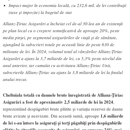
Impact major în economia locală, cu 232,6 mil. de lei contribuții
(taxe și impozite) la bugetul de stat
Allianz-Țiriac Asigurări a încheiat cel de-al 30-lea an de existență
pe plan local cu o creștere semnificativă de aproape 20%, peste
media pieței, pe segmentul asigurărilor de viață și de sănătate,
ajungând la subscrieri totale pe această linie de peste 630 de
milioane de lei. În 2024, volumul total al vânzărilor Allianz-Țiriac
Asigurări a ajuns la 3,7 miliarde de lei, cu 5,3% peste nivelul din
anul anterior, iar cumulat cu activitatea Allianz-Țiriac Unit,
subscrierile Allianz-Țiriac au ajuns la 3,8 miliarde de lei la finalul
anului trecut.
Cheltuiala totală cu daunele brute înregistrată de Allianz-Țiriac
Asigurări a fost de aproximativ 2,5 miliarde de lei în 2024
,
reprezentând despăgubiri brute plătite și variația rezervei de daune
1,6 miliarde
brute avizate și neavizate. Din această sumă, aproape
de lei s-au întors la asigurați și terți păgubiți prin despăgubirile
plătite în situațiile acoperite de asigurări, cu aproape 24% mai