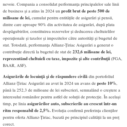
nevoie. Compania a consolidat performanța principalelor sale linii
profit brut de peste 500 de
de business și a atins în 2024 un
milioane de lei,
cumulat pentru entitățile de asigurări și pensii,
dintre care aproape 90% din activitatea de asigurări, după plata
despăgubirilor, constituirea rezervelor și deducerea cheltuielilor
operaționale și taxelor și impozitelor către autorități și bugetul de
stat. Totodată, performanța Allianz-Țiriac Asigurări a generat o
232,6 milioane de lei,
contribuție directă la bugetul de stat de
repr
ezentând cheltuieli cu taxe, impozite și alte contribuții
(FGA,
BAAR, ASF).
Asigurările de locuință și de răspundere civilă
din portofoliul
peste 10%
Allianz-Țiriac Asigurări au avut în 2024 un avans de
,
până la 252,3 de milioane de lei subscrieri, semnalând o creștere a
interesului românilor pentru astfel de soluții de protecție. În același
asigurărilor auto,
subscrierile au crescut într-un
timp, pe linia
ritm responsabil de 2,5%.
Evoluția confirmă preferința clienților
pentru oferta Allianz-Țiriac, bazată pe principiul calității la un preț
corect.