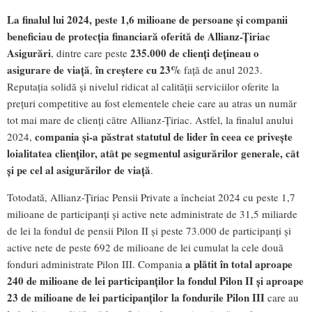
La finalul lui 2024, peste 1,6 milioane de persoane și companii
beneficiau de protecția financiară oferită de Allianz-Țiriac
Asigurări
235.000 de clienți dețineau o
, dintre care peste
asigurare de viață
în creștere cu 23%
,
față de anul 2023.
Reputația solidă și nivelul ridicat al calității serviciilor oferite la
prețuri competitive au fost elementele cheie care au atras un număr
tot mai mare de clienți către Allianz-Țiriac. Astfel, la finalul anului
compania și-a păstrat statutul de lider în ceea ce privește
2024,
loialitatea clienților, atât pe segmentul asigurărilor generale, cât
și pe cel al asigurărilor de viață
.
Totodată, Allianz-Țiriac Pensii Private a încheiat 2024 cu peste 1,7
milioane de participanți și active nete administrate de 31,5 miliarde
de lei la fondul de pensii Pilon II și peste 73.000 de participanți și
active nete de peste 692 de milioane de lei cumulat la cele două
a plătit în total aproape
fonduri administrate Pilon III. Compania
240 de milioane de lei participanților la fondul Pilon II și aproape
23 de milioane de lei participanților la fondurile Pilon III
care au