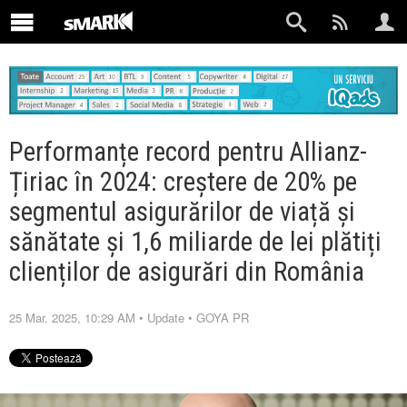
Performanțe record pentru Allianz-
Țiriac în 2024: creștere de 20% pe
segmentul asigurărilor de viață și
sănătate și 1,6 miliarde de lei plătiți
clienților de asigurări din România
25 Mar. 2025, 10:29 AM
•
Update
•
GOYA PR