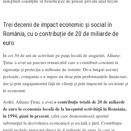
îndeplinit condițiile să beneficieze de pensie privată anul trecut.
Trei decenii de impact economic și social în
România, cu o contribuție de 20 de miliarde de
euro
În cei 30 de ani de activitate pe piața locală de asigurări, Allianz-
Țiriac a avut un parcurs remarcabil care a contribuit constant la
siguranța și protecția a milioane de români. De-a lungul acestei
perioade, compania s-a impus nu doar prin performanțele financiare,
dar și prin angajamentul față de clienți și prin impactul în societate și
în economie.
o contribuție totală de 20 de miliarde
Astfel, Allianz-Țiriac a avut
de euro la economia locală de la începutul activității în România,
în 1994, până în prezent
, cifră care demonstrează aportul
substanțial la dezvoltarea economică și socială a țării. Contribuția
totală include impactul direct de 4 miliarde de euro, la care se