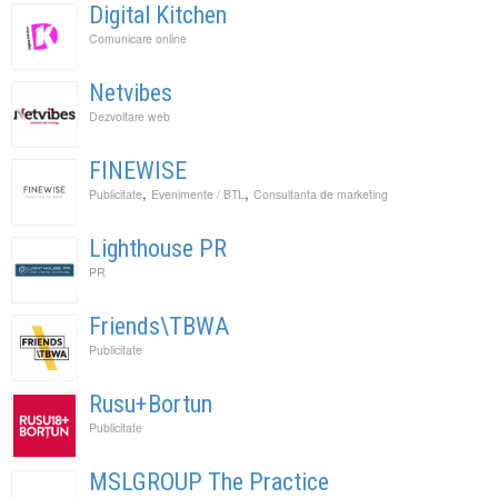
Digital Kitchen
Comunicare online
Netvibes
Dezvoltare web
FINEWISE
,
,
Publicitate
Evenimente / BTL
Consultanta de marketing
Lighthouse PR
PR
Friends\TBWA
Publicitate
Rusu+Bortun
Publicitate
MSLGROUP The Practice