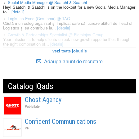
Social Media Manager @ Saatchi & Saatchi
Hey! Saatchi & Saatchi is on the lookout for a new Social Media Manager
to...
[detalii]
Logistics Exec (Gestionar) @ TAG
Căutăm un coleg organizat și implicat care să lucreze alături de Head of
Logistics și să contribuie la...
[detalii]
Growth & Partnerships Specialist @ Flaminjoy Group
Your mission is to help clients unlock new growth opportunities through
the right combination of...
[detalii]
vezi toate joburile
Adauga anunt de recrutare
Catalog IQads
Ghost Agency
Publicitate
Confident Communications
PR