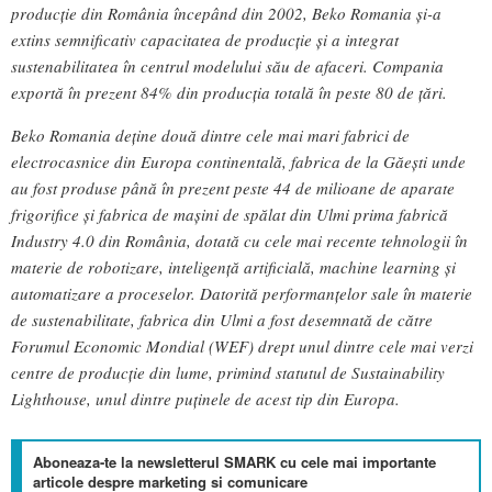
producție din România începând din 2002, Beko Romania și-a
extins semnificativ capacitatea de producție și a integrat
sustenabilitatea în centrul modelului său de afaceri. Compania
exportă în prezent 84% din producția totală în peste 80 de țări.
Beko Romania deține două dintre cele mai mari fabrici de
electrocasnice din Europa continentală, fabrica de la Găești unde
au fost produse până în prezent peste 44 de milioane de aparate
frigorifice și fabrica de mașini de spălat din Ulmi prima fabrică
Industry 4.0 din România, dotată cu cele mai recente tehnologii în
materie de robotizare, inteligență artificială, machine learning și
automatizare a proceselor. Datorită performanțelor sale în materie
de sustenabilitate, fabrica din Ulmi a fost desemnată de către
Forumul Economic Mondial (WEF) drept unul dintre cele mai verzi
centre de producție din lume, primind statutul de Sustainability
Lighthouse, unul dintre puținele de acest tip din Europa.
Aboneaza-te la newsletterul SMARK cu cele mai importante
articole despre marketing si comunicare