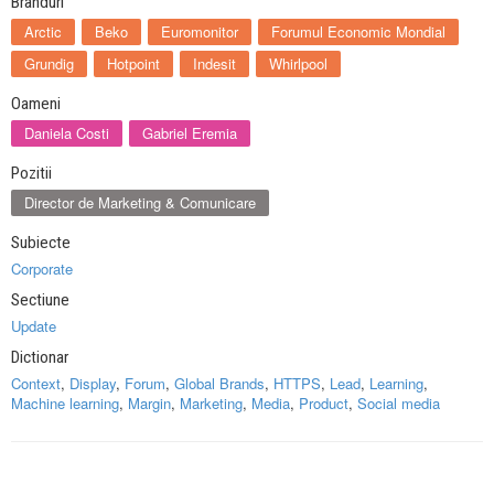
Branduri
Arctic
Beko
Euromonitor
Forumul Economic Mondial
Grundig
Hotpoint
Indesit
Whirlpool
Oameni
Daniela Costi
Gabriel Eremia
Pozitii
Director de Marketing & Comunicare
Subiecte
Corporate
Sectiune
Update
Dictionar
Context
,
Display
,
Forum
,
Global Brands
,
HTTPS
,
Lead
,
Learning
,
Machine learning
,
Margin
,
Marketing
,
Media
,
Product
,
Social media