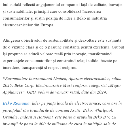
industrială reflectă angajamentul companiei față de calitate, inovație
și sustenabilitate, principii care consolidează încrederea
consumatorilor și susțin poziția de lider a Beko în industria
electrocasnicelor din Europa.
Atingerea obiectivelor de sustenabilitate și dezvoltare este susținută
de o viziune clară și de o pasiune constantă pentru excelență. Grupul
își propune să aducă valoare reală prin inovație, transformând
experiențele consumatorilor și construind relații solide, bazate pe
încredere, transparență și respect reciproc.
*Euromonitor International Limited, Aparate electrocasnice, editia
2025; Beko Corp, Electrocasnice Mari conform categoriei „Major
Appliances”, GBO, volum de vanzari retail, date din 2024.
Beko România
, lider pe piața locală de electrocasnice, care are în
portofoliul său brandurile de consum Arctic, Beko, Whirlpool,
Grundig, Indesit si Hotpoint, este parte a grupului Beko B.V. Cu
investiții de pana la 400 de milioane de euro în unitățile sale de