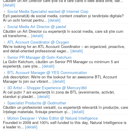
Căutăm un Art Director care știe că e tare când o idee arată bine, dar...
[detalii]
Social Media Specialist wanted @ Internet Corp
Ești pasionat(ă) de social media, content creation și tendințele digitale?
Ai un ochi format pentru...
[detalii]
Social Media Art Director @ pastel
Căutăm un Art Director cu experiență în social media, care să știe cum
să transforme...
[detalii]
ATL Account Coordinator @ Oxygen
We’re looking for an ATL Account Coordinator – an organized, proactive,
and detail-oriented professional eager...
[detalii]
Senior PR Manager @ Golin Ketchum
La Golin Ketchum, căutăm un Senior PR Manager cu minimum 5 ani
experiență, care știe...
[detalii]
BTL Account Manager @ YES Communication
Job description: We're on the lookout for an awesome BTL Account
Manager to join our vibrant...
[detalii]
3D Artist – Shopper Experience @ Mercury360
Ai cel puțin 7 ani experiență în zona de BTL (evenimente, activări,
standuri și plasări...
[detalii]
Specialist Productie @ Godmother
Căutăm un profesionist versatil, cu experiență relevantă în producție, care
înțelege materiale, finisaje premium și...
[detalii]
Motion Designer / Video Editor @ Natural Intelligence
Founded in 2009 and 100% self-funded to this day, Natural Intelligence is
a leader in...
[detalii]