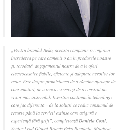
„Pentru brandul Beko, această campanie reconfirmă
încrederea pe care oamenii o au în produsele noastre
și, totodată, angajamentul nostru de a le oferi
electrocasnice fiabile, eficiente și adaptate nevoilor lor
reale. Este despre promisiunea de a rămâne aproape de
consumatori, de a inova cu sens și de a construi un
viitor mai sustenabil. Investim continuu în tehnologii
care fac diferența – de la soluții ce reduc consumul de
resurse până la servicii extinse care asigură o
experiență fără griji”, completează
Daniela Costi
,
Senior Lead Global Brands Beko România, Moldova,