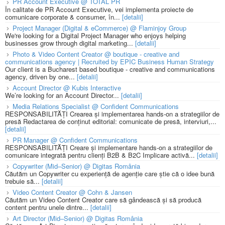
PR Account Executive @ TOTAL PR
În calitate de PR Account Executive, vei implementa proiecte de
comunicare corporate & consumer, în...
[detalii]
Project Manager (Digital & eCommerce) @ Flaminjoy Group
We're looking for a Digital Project Manager who enjoys helping
businesses grow through digital marketing...
[detalii]
Photo & Video Content Creator @ boutique - creative and
communications agency | Recruited by EPIC Business Human Strategy
Our client is a Bucharest based boutique - creative and communications
agency, driven by one...
[detalii]
Account Director @ Kubis Interactive
We’re looking for an Account Director...
[detalii]
Media Relations Specialist @ Confident Communications
RESPONSABILITĂȚI Crearea și implementarea hands-on a strategiilor de
presă Redactarea de conținut editorial: comunicate de presă, interviuri,...
[detalii]
PR Manager @ Confident Communications
RESPONSABILITĂȚI Creare și implementare hands-on a strategiilor de
comunicare integrată pentru clienți B2B & B2C Implicare activă...
[detalii]
Copywriter (Mid–Senior) @ Digitas România
Căutăm un Copywriter cu experiență de agenție care știe că o idee bună
trebuie să...
[detalii]
Video Content Creator @ Cohn & Jansen
Căutăm un Video Content Creator care să gândească și să producă
content pentru unele dintre...
[detalii]
Art Director (Mid–Senior) @ Digitas România