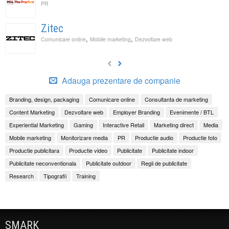
PR
Zitec
,
,
Comunicare online
Mobile marketing
Dezvoltare web
Adauga prezentare de companie
Branding, design, packaging
Comunicare online
Consultanta de marketing
Content Marketing
Dezvoltare web
Employer Branding
Evenimente / BTL
Experiential Marketing
Gaming
Interactive Retail
Marketing direct
Media
Mobile marketing
Monitorizare media
PR
Productie audio
Productie foto
Productie publicitara
Productie video
Publicitate
Publicitate indoor
Publicitate neconventionala
Publicitate outdoor
Regii de publicitate
Research
Tipografii
Training
SMARK