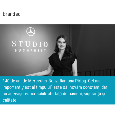
Branded
140 de ani de Mercedes-Benz. Ramona Pîrlog: Cel mai
important „test al timpului” este să inovăm constant, dar
cu aceeași responsabilitate față de oameni, siguranță și
calitate