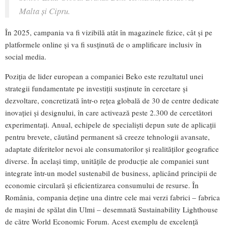
Malta și Cipru.
În 2025, campania va fi vizibilă atât în magazinele fizice, cât și pe
platformele online și va fi susținută de o amplificare inclusiv în
social media.
Poziția de lider european a companiei Beko este rezultatul unei
strategii fundamentate pe investiții susținute în cercetare și
dezvoltare, concretizată într-o rețea globală de 30 de centre dedicate
inovației și designului, în care activează peste 2.300 de cercetători
experimentați. Anual, echipele de specialiști depun sute de aplicații
pentru brevete, căutând permanent să creeze tehnologii avansate,
adaptate diferitelor nevoi ale consumatorilor și realităților geografice
diverse. În același timp, unitățile de producție ale companiei sunt
integrate într-un model sustenabil de business, aplicând principii de
economie circulară și eficientizarea consumului de resurse. În
România, compania deține una dintre cele mai verzi fabrici – fabrica
de mașini de spălat din Ulmi – desemnată Sustainability Lighthouse
de către World Economic Forum. Acest exemplu de excelență