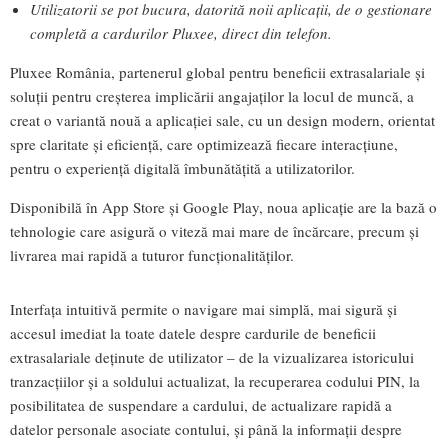
Utilizatorii se pot bucura, datorită noii aplicații, de o gestionare
completă a cardurilor Pluxee, direct din telefon.
Pluxee România, partenerul global pentru beneficii extrasalariale și
soluții pentru creșterea implicării angajaților la locul de muncă, a
creat o variantă nouă a aplicației sale, cu un design modern, orientat
spre claritate și eficiență, care optimizează fiecare interacțiune,
pentru o experiență digitală îmbunătățită a utilizatorilor.
Disponibilă în App Store și Google Play, noua aplicație are la bază o
tehnologie care asigură o viteză mai mare de încărcare, precum și
livrarea mai rapidă a tuturor funcționalităților.
Interfața intuitivă permite o navigare mai simplă, mai sigură și
accesul imediat la toate datele despre cardurile de beneficii
extrasalariale deținute de utilizator – de la vizualizarea istoricului
tranzacțiilor și a soldului actualizat, la recuperarea codului PIN, la
posibilitatea de suspendare a cardului, de actualizare rapidă a
datelor personale asociate contului, și până la informații despre