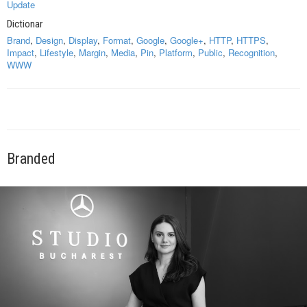
Update
Dictionar
Brand
,
Design
,
Display
,
Format
,
Google
,
Google+
,
HTTP
,
HTTPS
,
Impact
,
Lifestyle
,
Margin
,
Media
,
Pin
,
Platform
,
Public
,
Recognition
,
WWW
Branded