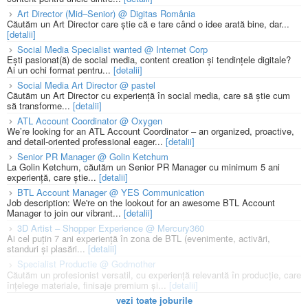
Art Director (Mid–Senior) @ Digitas România
Căutăm un Art Director care știe că e tare când o idee arată bine, dar...
[detalii]
Social Media Specialist wanted @ Internet Corp
Ești pasionat(ă) de social media, content creation și tendințele digitale?
Ai un ochi format pentru...
[detalii]
Social Media Art Director @ pastel
Căutăm un Art Director cu experiență în social media, care să știe cum
să transforme...
[detalii]
ATL Account Coordinator @ Oxygen
We’re looking for an ATL Account Coordinator – an organized, proactive,
and detail-oriented professional eager...
[detalii]
Senior PR Manager @ Golin Ketchum
La Golin Ketchum, căutăm un Senior PR Manager cu minimum 5 ani
experiență, care știe...
[detalii]
BTL Account Manager @ YES Communication
Job description: We're on the lookout for an awesome BTL Account
Manager to join our vibrant...
[detalii]
3D Artist – Shopper Experience @ Mercury360
Ai cel puțin 7 ani experiență în zona de BTL (evenimente, activări,
standuri și plasări...
[detalii]
Specialist Productie @ Godmother
Căutăm un profesionist versatil, cu experiență relevantă în producție, care
înțelege materiale, finisaje premium și...
[detalii]
vezi toate joburile