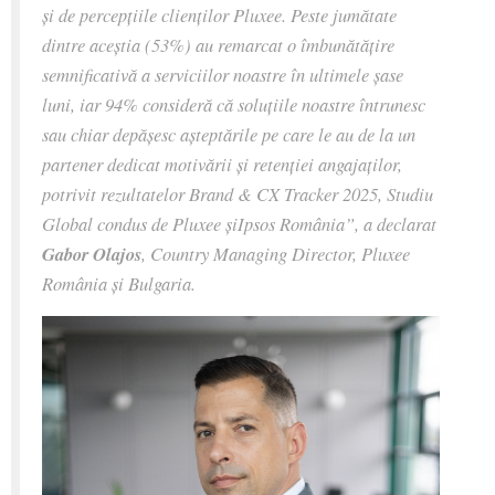
și de percepțiile clienților Pluxee. Peste jumătate
dintre aceștia (53%) au remarcat o îmbunătățire
semnificativă a serviciilor noastre în ultimele șase
luni, iar 94% consideră că soluțiile noastre întrunesc
sau chiar depășesc așteptările pe care le au de la un
partener dedicat motivării și retenției angajaților,
potrivit rezultatelor Brand & CX Tracker 2025, Studiu
Global condus de Pluxee șiIpsos România”, a declarat
Gabor Olajos
, Country Managing Director, Pluxee
România și Bulgaria.