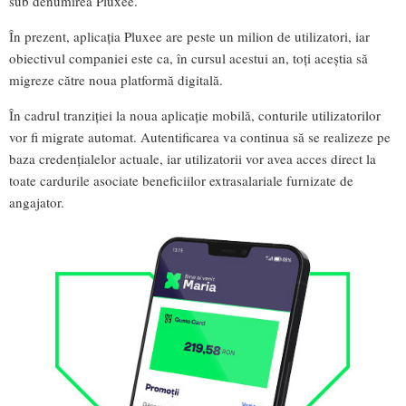
sub denumirea Pluxee.
În prezent, aplicația Pluxee are peste un milion de utilizatori, iar
obiectivul companiei este ca, în cursul acestui an, toți aceștia să
migreze către noua platformă digitală.
În cadrul tranziției la noua aplicație mobilă, conturile utilizatorilor
vor fi migrate automat. Autentificarea va continua să se realizeze pe
baza credențialelor actuale, iar utilizatorii vor avea acces direct la
toate cardurile asociate beneficiilor extrasalariale furnizate de
angajator.