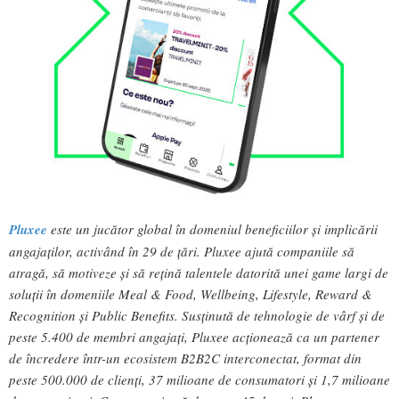
Pluxee
este un jucător global în domeniul beneficiilor și implicării
angajaților, activând în 29 de țări. Pluxee ajută companiile să
atragă, să motiveze și să rețină talentele datorită unei game largi de
soluții în domeniile Meal & Food, Wellbeing, Lifestyle, Reward &
Recognition și Public Benefits. Susținută de tehnologie de vârf și de
peste 5.400 de membri angajați, Pluxee acționează ca un partener
de încredere într-un ecosistem B2B2C interconectat, format din
peste 500.000 de clienți, 37 milioane de consumatori și 1,7 milioane