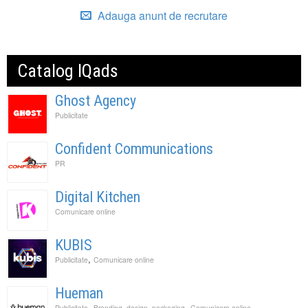
Adauga anunt de recrutare
Catalog IQads
Ghost Agency
Publicitate
Confident Communications
PR
Digital Kitchen
Comunicare online
KUBIS
,
Publicitate
Comunicare online
Hueman
,
,
Publicitate
Branding, design, packaging
Comunicare online