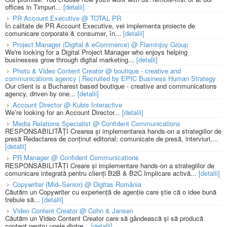
offices in Timpuri...
[detalii]
PR Account Executive @ TOTAL PR
În calitate de PR Account Executive, vei implementa proiecte de
comunicare corporate & consumer, în...
[detalii]
Project Manager (Digital & eCommerce) @ Flaminjoy Group
We're looking for a Digital Project Manager who enjoys helping
businesses grow through digital marketing...
[detalii]
Photo & Video Content Creator @ boutique - creative and
communications agency | Recruited by EPIC Business Human Strategy
Our client is a Bucharest based boutique - creative and communications
agency, driven by one...
[detalii]
Account Director @ Kubis Interactive
We’re looking for an Account Director...
[detalii]
Media Relations Specialist @ Confident Communications
RESPONSABILITĂȚI Crearea și implementarea hands-on a strategiilor de
presă Redactarea de conținut editorial: comunicate de presă, interviuri,...
[detalii]
PR Manager @ Confident Communications
RESPONSABILITĂȚI Creare și implementare hands-on a strategiilor de
comunicare integrată pentru clienți B2B & B2C Implicare activă...
[detalii]
Copywriter (Mid–Senior) @ Digitas România
Căutăm un Copywriter cu experiență de agenție care știe că o idee bună
trebuie să...
[detalii]
Video Content Creator @ Cohn & Jansen
Căutăm un Video Content Creator care să gândească și să producă
content pentru unele dintre...
[detalii]