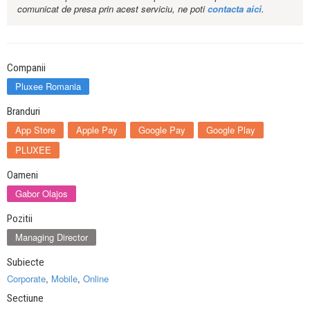
comunicat de presa prin acest serviciu, ne poti
contacta aici
.
Companii
Pluxee Romania
Branduri
App Store
Apple Pay
Google Pay
Google Play
PLUXEE
Oameni
Gabor Olajos
Pozitii
Managing Director
Subiecte
Corporate
,
Mobile
,
Online
Sectiune