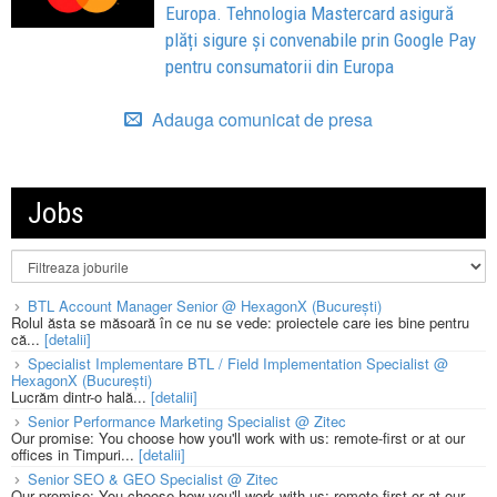
Europa. Tehnologia Mastercard asigură
plăți sigure și convenabile prin Google Pay
pentru consumatorii din Europa
Adauga comunicat de presa
Jobs
BTL Account Manager Senior @ HexagonX (București)
Rolul ăsta se măsoară în ce nu se vede: proiectele care ies bine pentru
că...
[detalii]
Specialist Implementare BTL / Field Implementation Specialist @
HexagonX (București)
Lucrăm dintr-o hală...
[detalii]
Senior Performance Marketing Specialist @ Zitec
Our promise: You choose how you'll work with us: remote-first or at our
offices in Timpuri...
[detalii]
Senior SEO & GEO Specialist @ Zitec
Our promise: You choose how you'll work with us: remote-first or at our