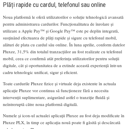
Plăți rapide cu cardul, telefonul sau online
Noua platformă le oferă utilizatorilor o soluție tehnologică avansată
pentru administrarea cardurilor. Funcționalitatea de înrolare și
utilizare a Apple Pay™ și Google Pay™ este pe deplin integrată,
susținând efectuarea de plăți rapide și sigure cu telefonul mobil,
alături de plata cu cardul său online. În luna aprilie, conform datelor
Pluxee, 31,5% din totalul tranzacțiilor au fost realizate cu telefonul
mobil, ceea ce confirmă atât preferința utilizatorilor pentru soluții
digitale, cât și oportunitatea de a extinde această experiență într-un
cadru tehnologic unificat, sigur și eficient.
Toate cardurile Pluxee fizice și virtuale deja existente în actuala
aplicație Pluxee vor continua să funcționeze fără a necesita
intervenții suplimentare, asigurând astfel o tranziție fluidă și
neîntreruptă către noua platformă digitală.
Numele și icon-ul actualei aplicații Pluxee au fost deja modificate în
Pluxee PLX, în timp ce aplicația nouă poate fi găsită și descărcată