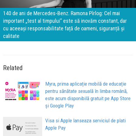
140 de ani de Mercedes-Benz. Ramona Pîrlog: Cel mai
important „test al timpului” este să inovăm constant, dar
cu aceeași responsabilitate față de oameni, siguranță și
calitate
Related
Myra, prima aplicație mobilă de educație
pentru sănătate sexuală în limba română,
este acum disponibilă gratuit pe App Store
și Google Play
Visa si Apple lanseaza serviciul de plati
Apple Pay