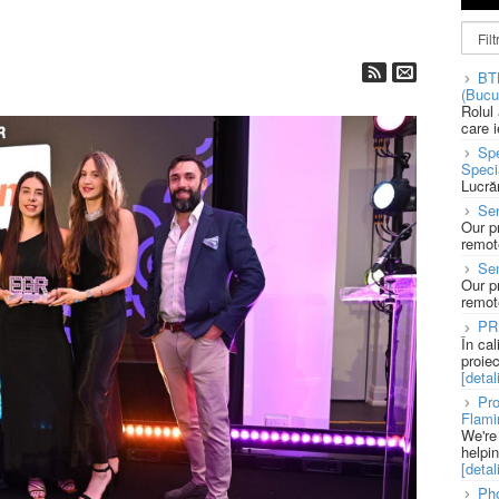
BT
(Bucu
Rolul
care 
Spe
Speci
Lucră
Sen
Our p
remote
Se
Our p
remote
PR
În ca
proie
[detali
Pro
Flami
We're
helpi
[detali
Pho