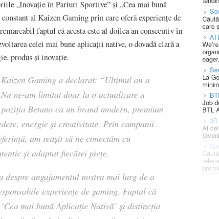
tendin
riile „Inovație în Pariuri Sportive” și „Cea mai bună
Soc
 constant al Kaizen Gaming prin care oferă experiențe de
Căută
care 
 remarcabil faptul că acesta este al doilea an consecutiv în
AT
oltarea celei mai bune aplicații native, o dovadă clară a
We’re
organi
ie, produs și inovație.
eager
Se
La Go
r Kaizen Gaming a declarat:
“Ultimul an a
minim
. Nu ne-am limitat doar la o actualizare a
BT
Job d
dat poziția Betano ca un brand modern, premium
BTL A
3D 
edere, energie și creativitate. Prin campanii
Ai ce
(eveni
eferință, am reușit să ne conectăm cu
Spe
entic și adaptat fiecărei piețe.
Căută
releva
premi
ba despre angajamentul nostru mai larg de a
responsabile experiențe de gaming. Faptul că
‘Cea mai bună Aplicație Nativă’ și distincția