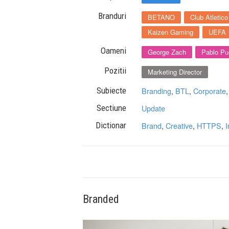
Branduri
BETANO
Club Atletico
Kaizen Gaming
UEFA
Oameni
George Zach
Pablo Pu
Pozitii
Marketing Director
Subiecte
Branding
,
BTL
,
Corporate
Sectiune
Update
Dictionar
Brand
,
Creative
,
HTTPS
,
I
Branded