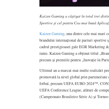
Kaizen Gaming a câștigat în total trei disti
Sportive și cel pentru Cea mai bună Aplicați
Kaizen Gaming
, una dintre cele mai mari 
brandului internațional de pariuri sportive 
cadrul prestigioasei gale EGR Marketing &
iunie. Kaizen Gaming a obținut titlul „Br
precum și premiile pentru „Inovație în Pari
Ultimul an a marcat mai multe realizări pent
promovată la nivel global prin parteneriate 
fotbal, precum UEFA EURO 2024™, CON
UEFA Conference League, alături de competi
(Campeonato Brasileiro Série A) și Torneo