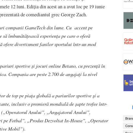
mele 12 luni. Ediția din acest an a avut loc pe 19 iunie
 prezentată de comediantul grec George Zach.
mari companii GameTech din lume. Cu accent pe
 să îmbunătățească experiența pe care o oferă
să ofere divertisment fanilor sportului într-un mod
riuri sportive și jocuri online Betano, cu prezență în
ica. Compania are peste 2.700 de angajați la nivel
r de top pe piața globală a pariurilor sportive și a
ante, inclusiv o premieră mondială de șapte trofee într-
 („Operatorul Anului”, „Angajatorul Anului”,
Brand
ri pe Fotbal”, „Produs Dezvoltat In-House”, „Operator
Consu
tive Mobil”).
Dezv