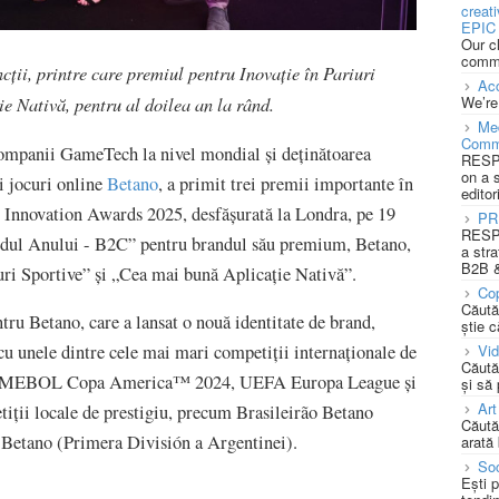
creat
EPIC 
Our c
commu
ncții, printre care premiul pentru Inovație în Pariuri
Acc
We’re
e Nativă, pentru al doilea an la rând.
Med
Comm
companii GameTech la nivel mondial și deținătoarea
RESPO
on a 
și jocuri online
Betano
, a primit trei premii importante în
editor
 Innovation Awards 2025, desfășurată la Londra, pe 19
PR
RESPO
andul Anului - B2C” pentru brandul său premium, Betano,
a stra
B2B &
uri Sportive” și „Cea mai bună Aplicație Nativă”.
Cop
Căută
ru Betano, care a lansat o nouă identitate de brand,
știe c
Vi
cu unele dintre cele mai mari competiții internaționale de
Căută
MEBOL Copa America™️ 2024, UEFA Europa League și
și să
Art
ții locale de prestigiu, precum Brasileirão Betano
Căută
 Betano (Primera División a Argentinei).
arată 
Soc
Ești 