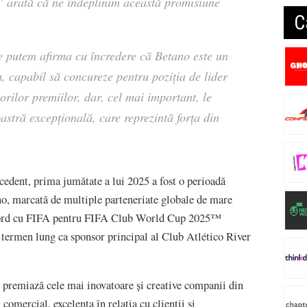
e’ arată că ne îndeplinim această promisiune
C
e putem afirma cu încredere că Betano este un
, capabil să concureze pentru poziția de lider
rilor premiilor, dar, cel mai important, le
stră excepțională, care reprezintă forța din
cedent, prima jumătate a lui 2025 a fost o perioadă
, marcată de multiple parteneriate globale de mare
acord cu FIFA pentru FIFA Club World Cup 2025™
 termen lung ca sponsor principal al Club Atlético River
emiază cele mai inovatoare și creative companii din
comercial, excelența în relația cu clienții și