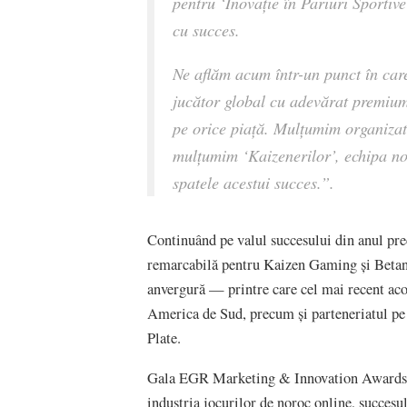
pentru ‘Inovație în Pariuri Sportiv
cu succes.
Ne aflăm acum într-un punct în car
jucător global cu adevărat premium
pe orice piață. Mulțumim organizato
mulțumim ‘Kaizenerilor’, echipa noa
spatele acestui succes.”.
Continuând pe valul succesului din anul pre
remarcabilă pentru Kaizen Gaming și Betano
anvergură — printre care cel mai recent 
America de Sud, precum și parteneriatul pe
Plate.
Gala EGR Marketing & Innovation Awards pr
industria jocurilor de noroc online, succesul 