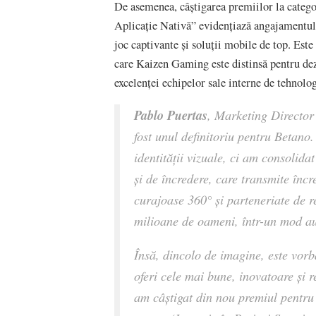
De asemenea, câștigarea premiilor la catego
Aplicație Nativă” evidențiază angajamentul
joc captivante și soluții mobile de top. Este
care Kaizen Gaming este distinsă pentru dezv
excelenței echipelor sale interne de tehnolog
Pablo Puertas
, Marketing Directo
fost unul definitoriu pentru Betano
identității vizuale, ci am consoli
și de încredere, care transmite încr
curajoase 360° și parteneriate de r
milioane de oameni, într-un mod aut
Însă, dincolo de imagine, este vor
oferi cele mai bune, inovatoare și 
am câștigat din nou premiul pentru 