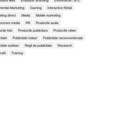
iential Marketing
Gaming
Interactive Retail
ting direct
Media
Mobile marketing
orizare media
PR
Productie audio
ctie foto
Productie publicitara
Productie video
citate
Publicitate indoor
Publicitate neconventionala
citate outdoor
Regii de publicitate
Research
rafii
Training