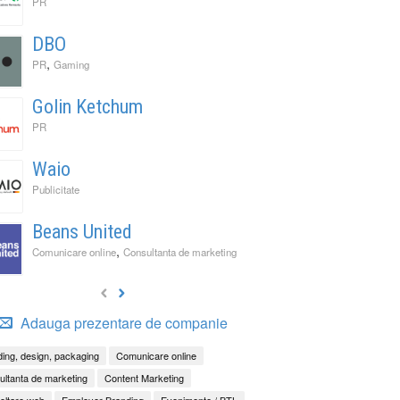
PR
DBO
,
PR
Gaming
Golin Ketchum
PR
Waio
Publicitate
Beans United
,
Comunicare online
Consultanta de marketing
Adauga prezentare de companie
ing, design, packaging
Comunicare online
ltanta de marketing
Content Marketing
oltare web
Employer Branding
Evenimente / BTL