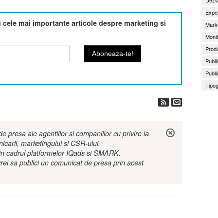
Exper
cele mai importante articole despre marketing si
Marke
Monit
Produ
Publi
Publi
Tipog
 presa ale agentiilor si companiilor cu privire la
nicarii, marketingului si CSR-ului.
r in cadrul platformelor IQads si SMARK.
rei sa publici un comunicat de presa prin acest