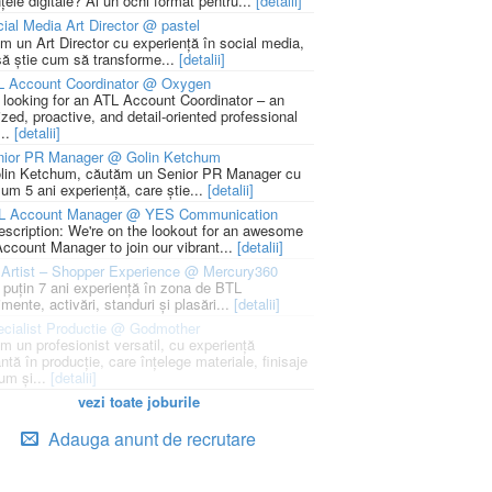
țele digitale? Ai un ochi format pentru...
[detalii]
ial Media Art Director @ pastel
m un Art Director cu experiență în social media,
să știe cum să transforme...
[detalii]
L Account Coordinator @ Oxygen
 looking for an ATL Account Coordinator – an
zed, proactive, and detail-oriented professional
...
[detalii]
nior PR Manager @ Golin Ketchum
lin Ketchum, căutăm un Senior PR Manager cu
um 5 ani experiență, care știe...
[detalii]
L Account Manager @ YES Communication
escription: We're on the lookout for an awesome
ccount Manager to join our vibrant...
[detalii]
Artist – Shopper Experience @ Mercury360
l puțin 7 ani experiență în zona de BTL
mente, activări, standuri și plasări...
[detalii]
cialist Productie @ Godmother
m un profesionist versatil, cu experiență
ntă în producție, care înțelege materiale, finisaje
um și...
[detalii]
vezi toate joburile
Adauga anunt de recrutare