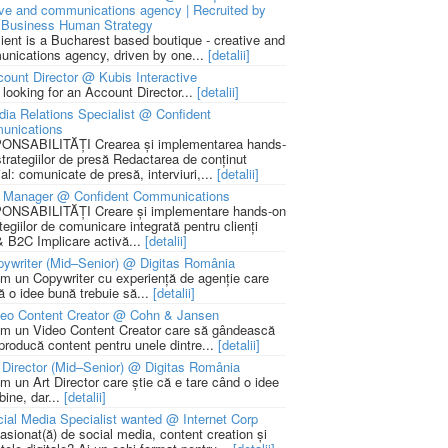
ive and communications agency | Recruited by
Business Human Strategy
lient is a Bucharest based boutique - creative and
nications agency, driven by one...
[detalii]
ount Director @ Kubis Interactive
 looking for an Account Director...
[detalii]
ia Relations Specialist @ Confident
unications
NSABILITĂȚI Crearea și implementarea hands-
strategiilor de presă Redactarea de conținut
ial: comunicate de presă, interviuri,...
[detalii]
 Manager @ Confident Communications
NSABILITĂȚI Creare și implementare hands-on
tegiilor de comunicare integrată pentru clienți
 B2C Implicare activă...
[detalii]
ywriter (Mid–Senior) @ Digitas România
m un Copywriter cu experiență de agenție care
ă o idee bună trebuie să...
[detalii]
deo Content Creator @ Cohn & Jansen
m un Video Content Creator care să gândească
 producă content pentru unele dintre...
[detalii]
 Director (Mid–Senior) @ Digitas România
m un Art Director care știe că e tare când o idee
bine, dar...
[detalii]
ial Media Specialist wanted @ Internet Corp
pasionat(ă) de social media, content creation și