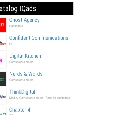
atalog IQads
Ghost Agency
Publicitate
Confident Communications
PR
Digital Kitchen
Comunicare online
Nerds & Words
Comunicare online
ThinkDigital
,
,
Media
Comunicare online
Regii de publicitate
Chapter 4