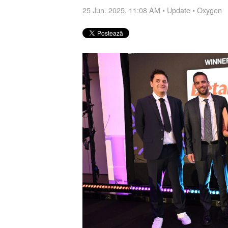
25 Jun. 2025, 11:08 AM
•
Update
•
Oxygen