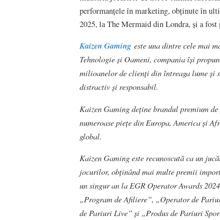
performanțele în marketing, obținute în ulti
2025, la The Mermaid din Londra, și a fost
Kaizen Gaming
este una dintre cele mai 
Tehnologie și Oameni, compania își propune
milioanelor de clienți din întreaga lume și 
distractiv și responsabil.
Kaizen Gaming deține brandul premium de pa
numeroase piețe din Europa, America și Afr
global.
Kaizen Gaming este recunoscută ca un jucăto
jocurilor, obținând mai multe premii import
un singur an la EGR Operator Awards 2024
„Program de Afiliere”, „Operator de Pariu
de Pariuri Live” și „Produs de Pariuri Spor