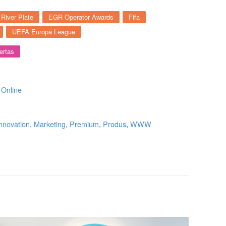
 River Plate
EGR Operator Awards
Fifa
UEFA Europa League
ertas
,
Online
nnovation
,
Marketing
,
Premium
,
Produs
,
WWW