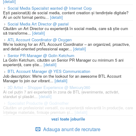
[detalii]
Social Media Specialist wanted @ Internet Corp
Ești pasionat(ă) de social media, content creation și tendințele digitale?
Ai un ochi format pentru...
[detalii]
Social Media Art Director @ pastel
Căutăm un Art Director cu experiență în social media, care să știe cum
să transforme...
[detalii]
ATL Account Coordinator @ Oxygen
We’re looking for an ATL Account Coordinator – an organized, proactive,
and detail-oriented professional eager...
[detalii]
Senior PR Manager @ Golin Ketchum
La Golin Ketchum, căutăm un Senior PR Manager cu minimum 5 ani
experiență, care știe...
[detalii]
BTL Account Manager @ YES Communication
Job description: We're on the lookout for an awesome BTL Account
Manager to join our vibrant...
[detalii]
3D Artist – Shopper Experience @ Mercury360
Ai cel puțin 7 ani experiență în zona de BTL (evenimente, activări,
standuri și plasări...
[detalii]
Specialist Productie @ Godmother
Căutăm un profesionist versatil, cu experiență relevantă în producție, care
înțelege materiale, finisaje premium și...
[detalii]
vezi toate joburile
Adauga anunt de recrutare