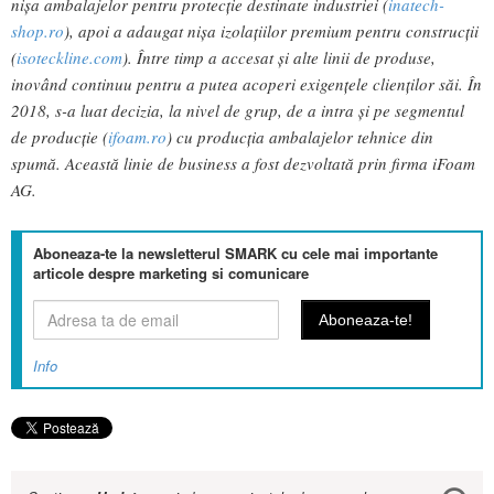
nișa ambalajelor pentru protecție destinate industriei (
inatech-
shop.ro
), apoi a adaugat nișa izolațiilor premium pentru construcții
(
isoteckline.com
). Între timp a accesat și alte linii de produse,
inovând continuu pentru a putea acoperi exigențele clienților săi. În
2018, s-a luat decizia, la nivel de grup, de a intra și pe segmentul
de producție (
ifoam.ro
) cu producţia ambalajelor tehnice din
spumă. Această linie de business a fost dezvoltată prin firma iFoam
AG.
Aboneaza-te la newsletterul SMARK cu cele mai importante
articole despre marketing si comunicare
Info