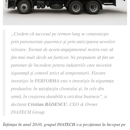
„Credem că succesul pe termen lung se construiește
prin parteneriate puternice și prin anticiparea nevoilor
viitoare. Tocmai de aceea angajamentul nostru este să
fim mai mult decât un furnizor. Ne propunem să fim un
partener de încredere pentru industriile care necesită
siguranță și control strict al temperaturii. Fiecare
investiție în PERFORMA este o investiție în siguranța
produselor, în satisfacția clientului și, în cele din
urmă, în creșterea durabilă a oricărui business”, a
declarat
Cristian BĂDESCU
, CEO & Owner
INATECH Group.
Înființat în anul 2010, grupul INATECH s-a poziționat la început pe