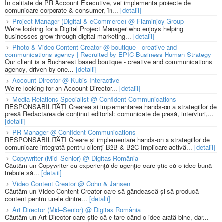
În calitate de PR Account Executive, vei implementa proiecte de
comunicare corporate & consumer, în...
[detalii]
Project Manager (Digital & eCommerce) @ Flaminjoy Group
We're looking for a Digital Project Manager who enjoys helping
businesses grow through digital marketing...
[detalii]
Photo & Video Content Creator @ boutique - creative and
communications agency | Recruited by EPIC Business Human Strategy
Our client is a Bucharest based boutique - creative and communications
agency, driven by one...
[detalii]
Account Director @ Kubis Interactive
We’re looking for an Account Director...
[detalii]
Media Relations Specialist @ Confident Communications
RESPONSABILITĂȚI Crearea și implementarea hands-on a strategiilor de
presă Redactarea de conținut editorial: comunicate de presă, interviuri,...
[detalii]
PR Manager @ Confident Communications
RESPONSABILITĂȚI Creare și implementare hands-on a strategiilor de
comunicare integrată pentru clienți B2B & B2C Implicare activă...
[detalii]
Copywriter (Mid–Senior) @ Digitas România
Căutăm un Copywriter cu experiență de agenție care știe că o idee bună
trebuie să...
[detalii]
Video Content Creator @ Cohn & Jansen
Căutăm un Video Content Creator care să gândească și să producă
content pentru unele dintre...
[detalii]
Art Director (Mid–Senior) @ Digitas România
Căutăm un Art Director care știe că e tare când o idee arată bine, dar...