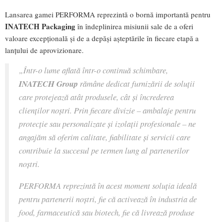
Lansarea gamei PERFORMA reprezintă o bornă importantă pentru
INATECH Packaging
în îndeplinirea misiunii sale de a oferi
valoare excepțională și de a depăși așteptările în fiecare etapă a
lanțului de aprovizionare.
„Într-o lume aflată într-o continuă schimbare,
INATECH Group
rămâne dedicat furnizării de soluții
care protejează atât produsele, cât și încrederea
clienților noștri. Prin fiecare divizie – ambalaje pentru
protecție sau personalizate și izolații profesionale – ne
angajăm să oferim calitate, fiabilitate și servicii care
contribuie la succesul pe termen lung al partenerilor
noștri.
PERFORMA reprezintă în acest moment soluția ideală
pentru partenerii noștri, fie că activează în industria de
food, farmaceutică sau biotech, fie că livrează produse