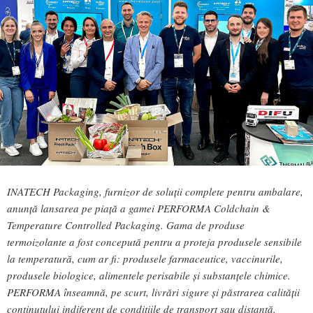
INATECH Packaging, furnizor de soluții complete pentru ambalare,
anunță lansarea pe piață a gamei PERFORMA Coldchain &
Temperature Controlled Packaging. Gama de produse
termoizolante a fost concepută pentru a proteja produsele sensibile
la temperatură, cum ar fi: produsele farmaceutice, vaccinurile,
produsele biologice, alimentele perisabile și substanțele chimice.
PERFORMA înseamnă, pe scurt, livrări sigure și păstrarea calității
conținutului indiferent de condițiile de transport sau distanță.