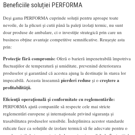
Beneficiile soluției PERFORMA
Deși gama PERFORMA cuprinde soluții pentru aproape toate
nevoile, de la plicuri și cutii până la paleți izolați termic, nu sunt
doar produse de ambalare, ci o investiție strategică prin care un
business obține avantaje competitive semnificative. Reușește asta
prin:
Protecție fără compromis:
Oferă o barieră impenetrabilă împotriva
fluctuațiilor de temperatură și umiditate, prevenind deteriorarea
produselor și garantând că acestea ajung la destinație în starea lor
pierderi reduse
creștere a
impecabilă. Aceasta înseamnă
și o
profitabilității.
Eficiență operațională și conformitate cu reglementările:
PERFORMA ajută companiile să respecte cele mai stricte
reglementări europene și internaționale privind siguranța și
trasabilitatea produselor sensibile. Îndeplinirea acestor standarde
ridicate face ca soluțiile de izolare termică să fie adecvate pentru o