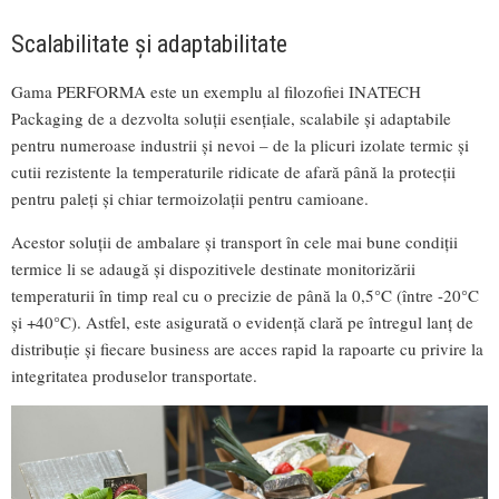
Scalabilitate și adaptabilitate
Gama PERFORMA este un exemplu al filozofiei INATECH
Packaging de a dezvolta soluții esențiale, scalabile și adaptabile
pentru numeroase industrii și nevoi – de la plicuri izolate termic și
cutii rezistente la temperaturile ridicate de afară până la protecții
pentru paleți și chiar termoizolații pentru camioane.
Acestor soluții de ambalare și transport în cele mai bune condiții
termice li se adaugă și dispozitivele destinate monitorizării
temperaturii în timp real cu o precizie de până la 0,5°C (între -20°C
și +40°C). Astfel, este asigurată o evidență clară pe întregul lanț de
distribuție și fiecare business are acces rapid la rapoarte cu privire la
integritatea produselor transportate.