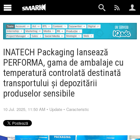
INATECH Packaging lansează
PERFORMA, gama de ambalaje cu
temperatură controlată destinată
transportului și depozitării
produselor sensibile
10 Jul. 2025, 11:50 AM
•
Update
•
Caracteristic