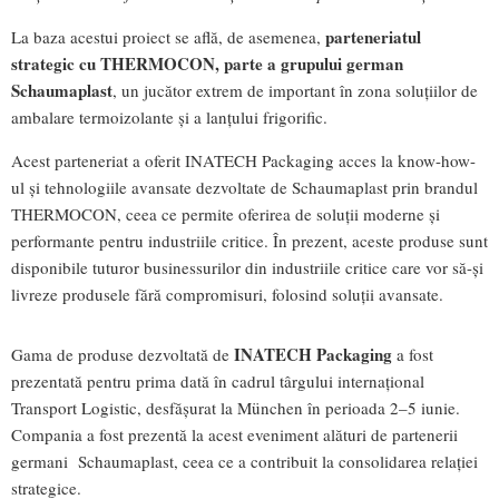
parteneriatul
La baza acestui proiect se află, de asemenea,
strategic cu THERMOCON, parte a grupului german
Schaumaplast
, un jucător extrem de important în zona soluțiilor de
ambalare termoizolante și a lanțului frigorific.
Acest parteneriat a oferit INATECH Packaging acces la know-how-
ul și tehnologiile avansate dezvoltate de Schaumaplast prin brandul
THERMOCON, ceea ce permite oferirea de soluții moderne și
performante pentru industriile critice. În prezent, aceste produse sunt
disponibile tuturor businessurilor din industriile critice care vor să-și
livreze produsele fără compromisuri, folosind soluții avansate.
INATECH Packaging
Gama de produse dezvoltată de
a fost
prezentată pentru prima dată în cadrul târgului internațional
Transport Logistic, desfășurat la München în perioada 2–5 iunie.
Compania a fost prezentă la acest eveniment alături de partenerii
germani Schaumaplast, ceea ce a contribuit la consolidarea relației
strategice.