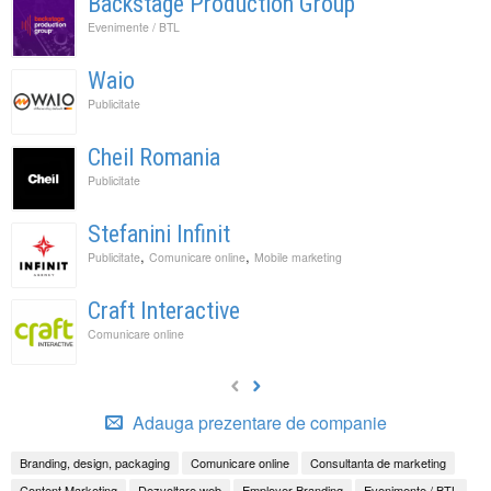
Backstage Production Group
Evenimente / BTL
Waio
Publicitate
Cheil Romania
Publicitate
Stefanini Infinit
,
,
Publicitate
Comunicare online
Mobile marketing
Craft Interactive
Comunicare online
Adauga prezentare de companie
Branding, design, packaging
Comunicare online
Consultanta de marketing
Content Marketing
Dezvoltare web
Employer Branding
Evenimente / BTL