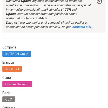
Sectiunea
Update
cuprinde comunicatele de presa ale
agentiilor si companiilor cu privire la activitatea lor, in special
in domeniile comunicarii, marketingului si CSR-ului.
Update
este un serviciu oferit companiilor in cadrul
platformelor IQads si SMARK.
Daca esti reprezentantul unei companii si vrei sa publici un
comunicat de presa prin acest serviciu, ne poti
contacta aici
.
Companii
INATECH Group
Branduri
INATECH
Oameni
Cristian Badescu
Pozitii
CEO
Subiecte