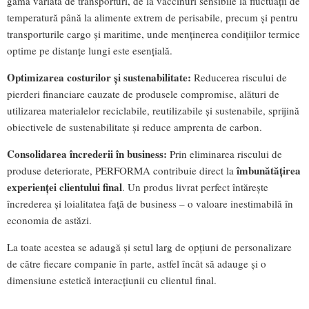
gamă variată de transporturi, de la vaccinuri sensibile la fluctuații de
temperatură până la alimente extrem de perisabile, precum și pentru
transporturile cargo și maritime, unde menținerea condițiilor termice
optime pe distanțe lungi este esențială.
Optimizarea costurilor și sustenabilitate:
Reducerea riscului de
pierderi financiare cauzate de produsele compromise, alături de
utilizarea materialelor reciclabile, reutilizabile și sustenabile, sprijină
obiectivele de sustenabilitate și reduce amprenta de carbon.
Consolidarea încrederii în business:
Prin eliminarea riscului de
îmbunătățirea
produse deteriorate, PERFORMA contribuie direct la
experienței clientului final
. Un produs livrat perfect întărește
încrederea și loialitatea față de business – o valoare inestimabilă în
economia de astăzi.
La toate acestea se adaugă și setul larg de opțiuni de personalizare
de către fiecare companie în parte, astfel încât să adauge și o
dimensiune estetică interacțiunii cu clientul final.