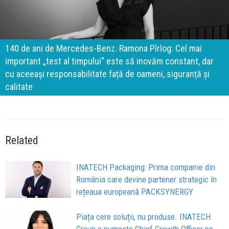
140 de ani de Mercedes-Benz. Ramona Pîrlog: Cel mai
important „test al timpului” este să inovăm constant, dar
cu aceeași responsabilitate față de oameni, siguranță și
calitate
Related
INATECH Packaging: Prima companie din
România care devine partener strategic în
rețeaua europeană PACKSYNERGY
Piața cere soluții, nu produse. INATECH