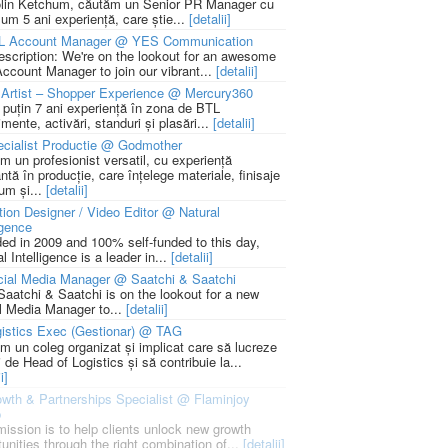
lin Ketchum, căutăm un Senior PR Manager cu
um 5 ani experiență, care știe...
[detalii]
L Account Manager @ YES Communication
escription: We're on the lookout for an awesome
ccount Manager to join our vibrant...
[detalii]
Artist – Shopper Experience @ Mercury360
l puțin 7 ani experiență în zona de BTL
mente, activări, standuri și plasări...
[detalii]
cialist Productie @ Godmother
m un profesionist versatil, cu experiență
ntă în producție, care înțelege materiale, finisaje
um și...
[detalii]
ion Designer / Video Editor @ Natural
igence
ed in 2009 and 100% self-funded to this day,
l Intelligence is a leader in...
[detalii]
cial Media Manager @ Saatchi & Saatchi
Saatchi & Saatchi is on the lookout for a new
l Media Manager to...
[detalii]
istics Exec (Gestionar) @ TAG
m un coleg organizat și implicat care să lucreze
i de Head of Logistics și să contribuie la...
i]
wth & Partnerships Specialist @ Flaminjoy
p
mission is to help clients unlock new growth
unities through the right combination of...
[detalii]