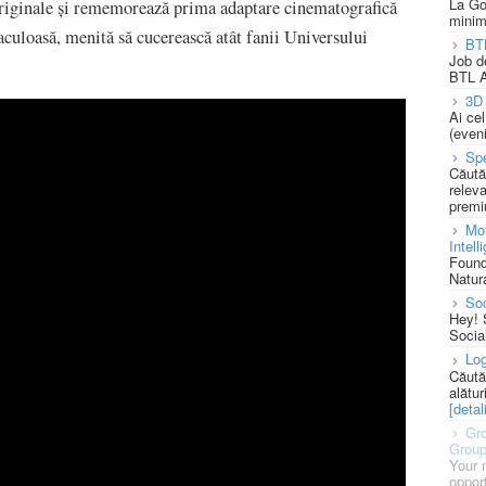
La Go
 originale și rememorează prima adaptare cinematografică
minim
aculoasă, menită să cucerească atât fanii Universului
BT
Job d
BTL A
3D 
Ai ce
(eveni
Spe
Căută
releva
premi
Mot
Intell
Found
Natura
So
Hey! 
Socia
Log
Căută
alătur
[detali
Gro
Grou
Your 
opport