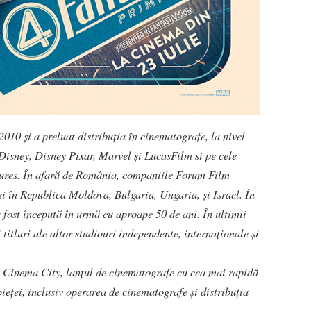
 2010 şi a preluat distribuţia în cinematografe, la nivel
e Disney, Disney Pixar, Marvel și LucasFilm si pe cele
tures. În afară de România, companiile Forum Film
şi în Republica Moldova, Bulgaria, Ungaria, şi Israel. În
fost începută în urmă cu aproape 50 de ani. În ultimii
titluri ale altor studiouri independente, internaționale și
ui Cinema City, lanțul de cinematografe cu cea mai rapidă
ieței, inclusiv operarea de cinematografe și distribuția