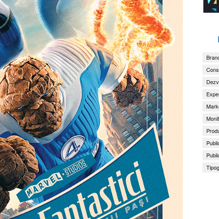
Brand
Consu
Dezv
Exper
Marke
Monit
Produ
Publi
Publi
Tipog