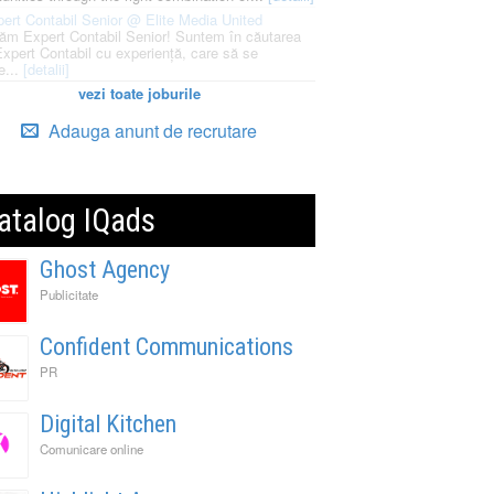
ert Contabil Senior @ Elite Media United
ăm Expert Contabil Senior! Suntem în căutarea
Expert Contabil cu experiență, care să se
e...
[detalii]
vezi toate joburile
Adauga anunt de recrutare
atalog IQads
Ghost Agency
Publicitate
Confident Communications
PR
Digital Kitchen
Comunicare online