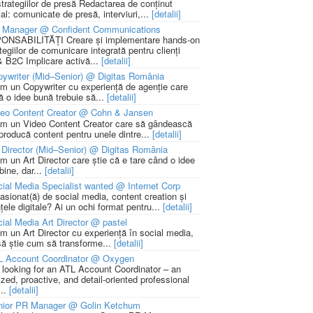
strategiilor de presă Redactarea de conținut
ial: comunicate de presă, interviuri,...
[detalii]
 Manager @ Confident Communications
NSABILITĂȚI Creare și implementare hands-on
tegiilor de comunicare integrată pentru clienți
 B2C Implicare activă...
[detalii]
ywriter (Mid–Senior) @ Digitas România
m un Copywriter cu experiență de agenție care
ă o idee bună trebuie să...
[detalii]
deo Content Creator @ Cohn & Jansen
m un Video Content Creator care să gândească
 producă content pentru unele dintre...
[detalii]
 Director (Mid–Senior) @ Digitas România
m un Art Director care știe că e tare când o idee
bine, dar...
[detalii]
ial Media Specialist wanted @ Internet Corp
pasionat(ă) de social media, content creation și
țele digitale? Ai un ochi format pentru...
[detalii]
ial Media Art Director @ pastel
m un Art Director cu experiență în social media,
să știe cum să transforme...
[detalii]
L Account Coordinator @ Oxygen
 looking for an ATL Account Coordinator – an
zed, proactive, and detail-oriented professional
...
[detalii]
nior PR Manager @ Golin Ketchum