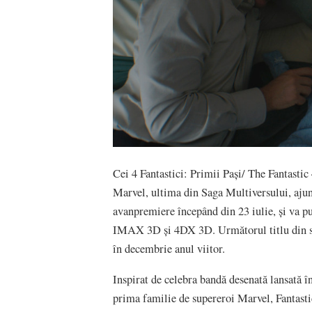
Cei 4 Fantastici: Primii Pași/ The Fantastic 
Marvel, ultima din Saga Multiversului, aju
avanpremiere începând din 23 iulie, și va p
IMAX 3D și 4DX 3D. Următorul titlu din se
în decembrie anul viitor.
Inspirat de celebra bandă desenată lansată î
prima familie de supereroi Marvel, Fantasti