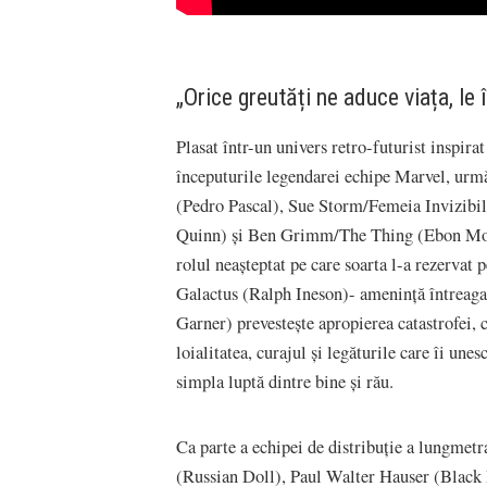
„Orice greutăți ne aduce viața, le
Plasat într-un univers retro-futurist inspira
începuturile legendarei echipe Marvel, urm
(Pedro Pascal), Sue Storm/Femeia Invizibi
Quinn) și Ben Grimm/The Thing (Ebon Moss-B
rolul neașteptat pe care soarta l-a rezervat 
Galactus (Ralph Ineson)- amenință întreaga e
Garner) prevestește apropierea catastrofei, c
loialitatea, curajul și legăturile care îi une
simpla luptă dintre bine și rău.
Ca parte a echipei de distribuție a lungmet
(Russian Doll), Paul Walter Hauser (Black 