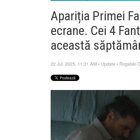
Apariția Primei Fa
ecrane. Cei 4 Fant
această săptămân
22 Jul. 2025, 11:31 AM
•
Update
•
Rogalski 