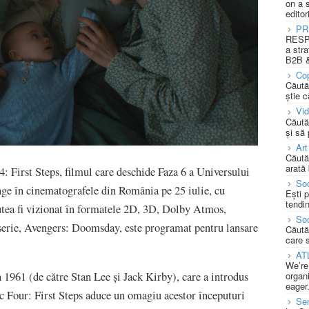
on a 
editor
PR
RESPO
a stra
B2B &
Cop
Căută
știe c
Vi
Căută
și să
Art
Căută
arată 
4: First Steps, filmul care deschide Faza 6 a Universului
Soc
nge în cinematografele din România pe 25 iulie, cu
Ești 
tendin
utea fi vizionat în formatele 2D, 3D, Dolby Atmos,
Soc
rie, Avengers: Doomsday, este programat pentru lansare
Căută
care 
AT
We’re
n 1961 (de către Stan Lee și Jack Kirby), care a introdus
organi
eager
c Four: First Steps aduce un omagiu acestor începuturi
Se