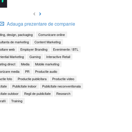
Adauga prezentare de companie
ing, design, packaging
Comunicare online
ltanta de marketing
Content Marketing
oltare web
Employer Branding
Evenimente / BTL
iential Marketing
Gaming
Interactive Retail
ting direct
Media
Mobile marketing
orizare media
PR
Productie audio
ctie foto
Productie publicitara
Productie video
citate
Publicitate indoor
Publicitate neconventionala
citate outdoor
Regii de publicitate
Research
rafii
Training