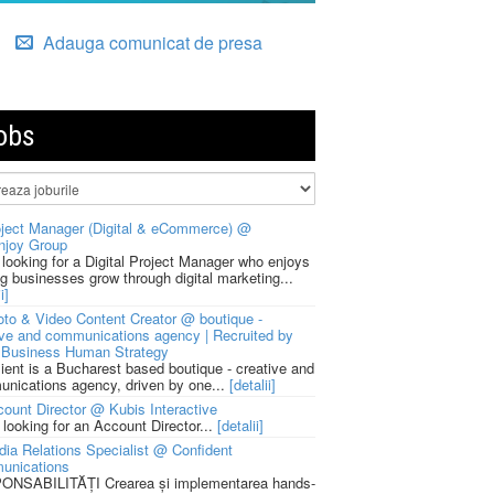
Adauga comunicat de presa
obs
ject Manager (Digital & eCommerce) @
njoy Group
 looking for a Digital Project Manager who enjoys
ng businesses grow through digital marketing...
i]
to & Video Content Creator @ boutique -
ive and communications agency | Recruited by
Business Human Strategy
lient is a Bucharest based boutique - creative and
nications agency, driven by one...
[detalii]
ount Director @ Kubis Interactive
 looking for an Account Director...
[detalii]
ia Relations Specialist @ Confident
unications
NSABILITĂȚI Crearea și implementarea hands-