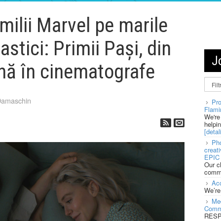
milii Marvel pe marile
astici: Primii Pași, din
J
ă în cinematografe
Damaschin
Pro
Flami
We're
helpi
[detali
Pho
creat
EPIC 
Our c
commu
Acc
We’re
Med
Comm
RESPO