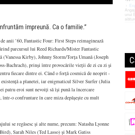
Exp
Angaj
unui 
alătur
 înfruntăm împreună. Ca o familie.”
t de anii ’60, Fantastic Four: First Steps reimaginează
ărind parcursul lui Reed Richards/Mister Fantastic
lă (Vanessa Kirby), Johnny Storm/Torța Umană (Joseph
C
achrach), prinși între provocările vieții de zi cu zi și
pentru fiecare dintre ei. Când o forță cosmică de neoprit -
xistență a planetei, iar enigmaticul Silver Surfer (Julia
ei patru eroi sunt nevoiți să își pună la încercare
sc, într-o confruntare în care miza depășește cu mult
rajului se regăsesc și alte nume, precum: Natasha Lyonne
Bird), Sarah Niles (Ted Lasso) și Mark Gatiss