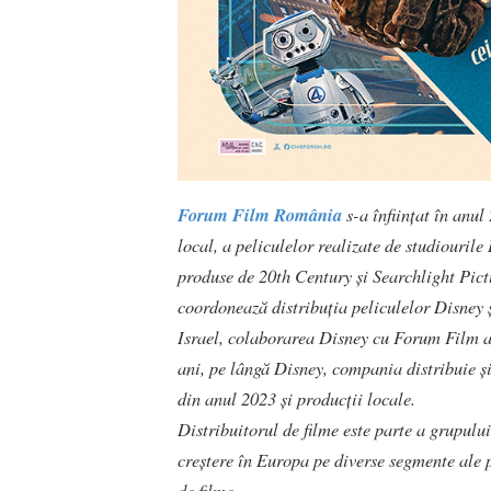
Forum Film România
s-a înfiinţat în anul
local, a peliculelor realizate de studiouril
produse de 20th Century și Searchlight Pic
coordonează distribuţia peliculelor Disney 
Israel, colaborarea Disney cu Forum Film a 
ani, pe lângă Disney, compania distribuie şi 
din anul 2023 și producții locale.
Distribuitorul de filme este parte a grupul
creștere în Europa pe diverse segmente ale p
de filme.