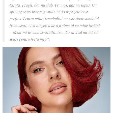
tăcută. Fragil, dar nu slab. Frumos, dar nu supus. Cu
spini care nu rănesc gratuit, ci doar păzesc ceva
prețios. Pentru mine, trandafirul nu este doar simbolul
frumuseții, ci și alegerea de a fi sinceră cu mine însămi
– să nu-mi ascund sensibilitatea, dar nici să nu-mi cer
scuze pentru forța mea”.