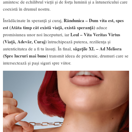
amintesc de echilibrul vieții și de forța luminii și a întunericului care
coexistă în drumul nostru.
Rândunica – Dum vita est, spes
Înrădăcinate în speranță și curaj,
est (Atâta timp cât există viață, există speranță)
aduce
Leul – Vita Veritas Virtus
promisiunea unor noi începuturi, iar
(Viață, Adevăr, Curaj)
întruchipează puterea, reziliența și
săgețile XL – Ad Meliora
autenticitatea de a fi tu însuți. În final,
(Spre lucruri mai bune)
transmit ideea de prietenie, drumuri care se
intersectează și pași siguri spre viitor.