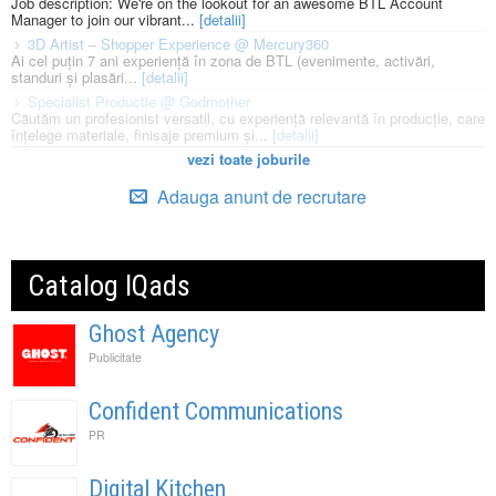
Job description: We're on the lookout for an awesome BTL Account
Manager to join our vibrant...
[detalii]
3D Artist – Shopper Experience @ Mercury360
Ai cel puțin 7 ani experiență în zona de BTL (evenimente, activări,
standuri și plasări...
[detalii]
Specialist Productie @ Godmother
Căutăm un profesionist versatil, cu experiență relevantă în producție, care
înțelege materiale, finisaje premium și...
[detalii]
vezi toate joburile
Adauga anunt de recrutare
Catalog IQads
Ghost Agency
Publicitate
Confident Communications
PR
Digital Kitchen