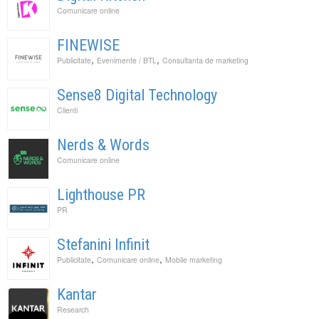
Comunicare online
FINEWISE
,
,
Publicitate
Evenimente / BTL
Consultanta de marketing
Sense8 Digital Technology
Clienti
Nerds & Words
Comunicare online
Lighthouse PR
PR
Stefanini Infinit
,
,
Publicitate
Comunicare online
Mobile marketing
Kantar
Research