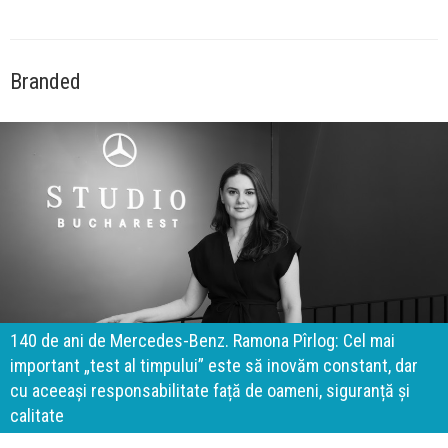
Branded
140 de ani de Mercedes-Benz. Ramona Pîrlog: Cel mai
important „test al timpului” este să inovăm constant, dar
cu aceeași responsabilitate față de oameni, siguranță și
calitate