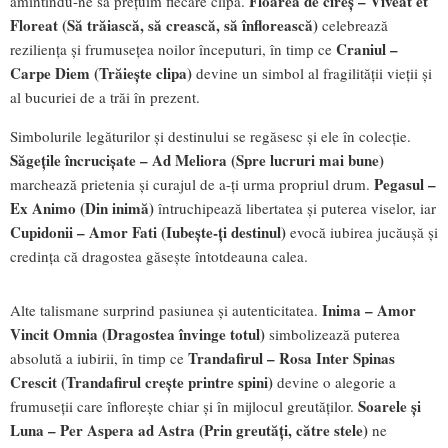
Floarea de cireș – Viveat et
amintindu-ne să prețuim fiecare clipă.
Floreat (Să trăiască, să crească, să înflorească)
celebrează
Craniul –
reziliența și frumusețea noilor începuturi, în timp ce
Carpe Diem (Trăiește clipa)
devine un simbol al fragilității vieții și
al bucuriei de a trăi în prezent.
Simbolurile legăturilor și destinului se regăsesc și ele în colecție.
Săgețile încrucișate – Ad Meliora (Spre lucruri mai bune)
Pegasul –
marchează prietenia și curajul de a-ți urma propriul drum.
Ex Animo (Din inimă)
întruchipează libertatea și puterea viselor, iar
Cupidonii – Amor Fati (Iubește-ți destinul)
evocă iubirea jucăușă și
credința că dragostea găsește întotdeauna calea.
Inima – Amor
Alte talismane surprind pasiunea și autenticitatea.
Vincit Omnia (Dragostea învinge totul)
simbolizează puterea
Trandafirul – Rosa Inter Spinas
absolută a iubirii, în timp ce
Crescit (Trandafirul crește printre spini)
devine o alegorie a
Soarele și
frumuseții care înflorește chiar și în mijlocul greutăților.
Luna – Per Aspera ad Astra (Prin greutăți, către stele)
ne