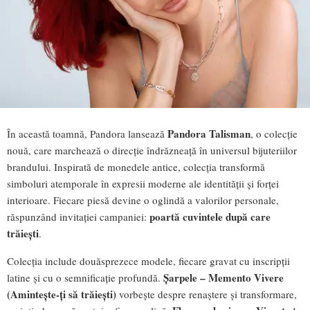
Pandora Talisman
În această toamnă, Pandora lansează
, o colecție
nouă, care marchează o direcție îndrăzneață în universul bijuteriilor
brandului. Inspirată de monedele antice, colecția transformă
simboluri atemporale în expresii moderne ale identității și forței
interioare. Fiecare piesă devine o oglindă a valorilor personale,
poartă cuvintele după care
răspunzând invitației campaniei:
trăiești
.
Colecția include douăsprezece modele, fiecare gravat cu inscripții
Șarpele – Memento Vivere
latine și cu o semnificație profundă.
(Amintește-ți să trăiești)
vorbește despre renaștere și transformare,