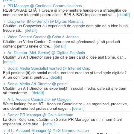
PR Manager @ Confident Communications
RESPONSABILITĂȚI Creare și implementare hands-on a strategiilor de
comunicare integrată pentru clienți B2B & B2C Implicare activă...
[detalii]
Copywriter (Mid–Senior) @ Digitas România
Căutăm un Copywriter cu experiență de agenție care știe că o idee bună
trebuie să...
[detalii]
Video Content Creator @ Cohn & Jansen
Căutăm un Video Content Creator care să gândească și să producă
content pentru unele dintre...
[detalii]
Art Director (Mid–Senior) @ Digitas România
Căutăm un Art Director care știe că e tare când o idee arată bine, dar...
[detalii]
Social Media Specialist wanted @ Internet Corp
Ești pasionat(ă) de social media, content creation și tendințele digitale?
Ai un ochi format pentru...
[detalii]
Social Media Art Director @ pastel
Căutăm un Art Director cu experiență în social media, care să știe cum
să transforme...
[detalii]
ATL Account Coordinator @ Oxygen
We’re looking for an ATL Account Coordinator – an organized, proactive,
and detail-oriented professional eager...
[detalii]
Senior PR Manager @ Golin Ketchum
La Golin Ketchum, căutăm un Senior PR Manager cu minimum 5 ani
experiență, care știe...
[detalii]
BTL Account Manager @ YES Communication