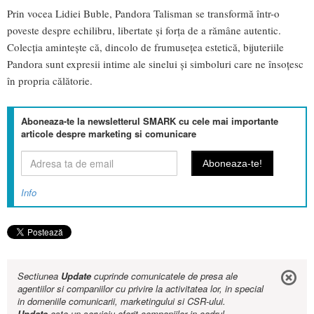
Prin vocea Lidiei Buble, Pandora Talisman se transformă într-o
poveste despre echilibru, libertate și forța de a rămâne autentic.
Colecția amintește că, dincolo de frumusețea estetică, bijuteriile
Pandora sunt expresii intime ale sinelui și simboluri care ne însoțesc
în propria călătorie.
Aboneaza-te la newsletterul SMARK cu cele mai importante
articole despre marketing si comunicare
Info
Sectiunea
Update
cuprinde comunicatele de presa ale
agentiilor si companiilor cu privire la activitatea lor, in special
in domeniile comunicarii, marketingului si CSR-ului.
Update
este un serviciu oferit companiilor in cadrul