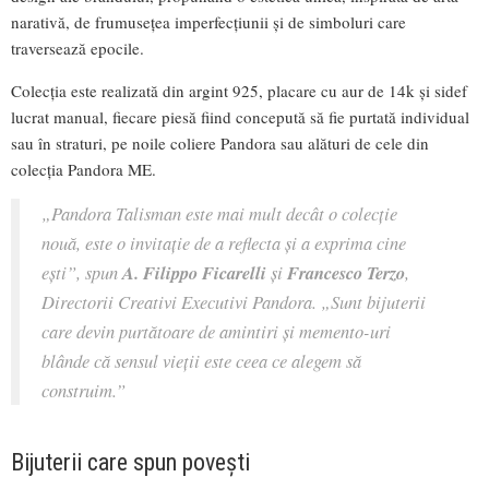
narativă, de frumusețea imperfecțiunii și de simboluri care
traversează epocile.
Colecția este realizată din argint 925, placare cu aur de 14k și sidef
lucrat manual, fiecare piesă fiind concepută să fie purtată individual
sau în straturi, pe noile coliere Pandora sau alături de cele din
colecția Pandora ME.
„Pandora Talisman este mai mult decât o colecție
nouă, este o invitație de a reflecta și a exprima cine
ești”, spun
A. Filippo Ficarelli
și
Francesco Terzo
,
Directorii Creativi Executivi Pandora. „Sunt bijuterii
care devin purtătoare de amintiri și memento-uri
blânde că sensul vieții este ceea ce alegem să
construim.”
Bijuterii care spun povești