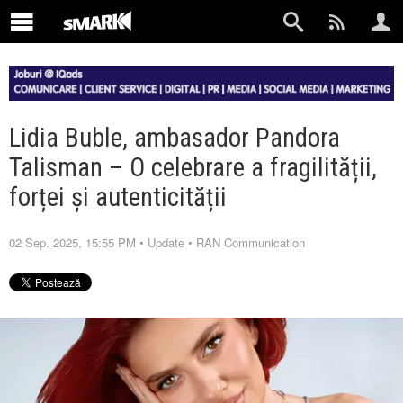
Lidia Buble, ambasador Pandora
Talisman – O celebrare a fragilității,
forței și autenticității
02 Sep. 2025, 15:55 PM
•
Update
•
RAN Communication