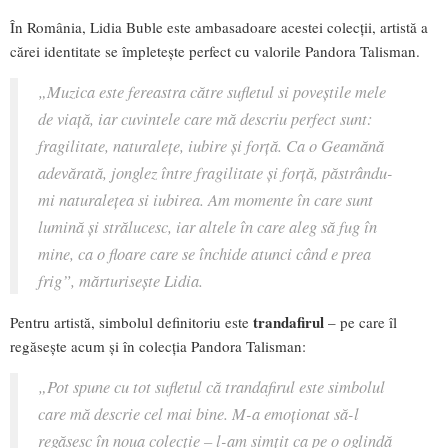
În România, Lidia Buble este ambasadoare acestei colecții, artistă a
cărei identitate se împletește perfect cu valorile Pandora Talisman.
„Muzica este fereastra către sufletul si poveștile mele
de viață, iar cuvintele care mă descriu perfect sunt:
fragilitate, naturalețe, iubire și forță. Ca o Geamănă
adevărată, jonglez între fragilitate și forță, păstrându-
mi naturalețea si iubirea. Am momente în care sunt
lumină și strălucesc, iar altele în care aleg să fug în
mine, ca o floare care se închide atunci când e prea
frig”, mărturisește Lidia.
trandafirul
Pentru artistă, simbolul definitoriu este
– pe care îl
regăsește acum și în colecția Pandora Talisman:
„Pot spune cu tot sufletul că trandafirul este simbolul
care mă descrie cel mai bine. M-a emoționat să-l
regăsesc în noua colecție – l-am simțit ca pe o oglindă