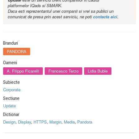
platformelor IQads si SMARK.
Daca esti reprezentantul unei companii si vrei sa publici un
comunicat de presa prin acest serviciu, ne poti
contacta aici
.
Branduri
PANDORA
Oameni
A. Filippo Ficarelli
Francesco Terzo
Lidia Buble
Subiecte
Corporate
Sectiune
Update
Dictionar
Design
,
Display
,
HTTPS
,
Margin
,
Media
,
Pandora