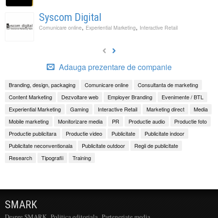
Syscom Digital
,
,
Comunicare online
Experiential Marketing
Interactive Retail
Adauga prezentare de companie
Branding, design, packaging
Comunicare online
Consultanta de marketing
Content Marketing
Dezvoltare web
Employer Branding
Evenimente / BTL
Experiential Marketing
Gaming
Interactive Retail
Marketing direct
Media
Mobile marketing
Monitorizare media
PR
Productie audio
Productie foto
Productie publicitara
Productie video
Publicitate
Publicitate indoor
Publicitate neconventionala
Publicitate outdoor
Regii de publicitate
Research
Tipografii
Training
SMARK
Despre SMARK
Politica editoriala
Parteneriate media