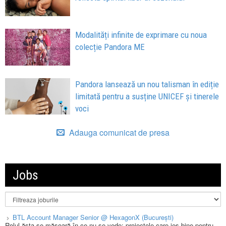
Modalități infinite de exprimare cu noua
colecție Pandora ME
Pandora lansează un nou talisman în ediție
limitată pentru a susține UNICEF și tinerele
voci
Adauga comunicat de presa
Jobs
BTL Account Manager Senior @ HexagonX (București)
Rolul ăsta se măsoară în ce nu se vede: proiectele care ies bine pentru