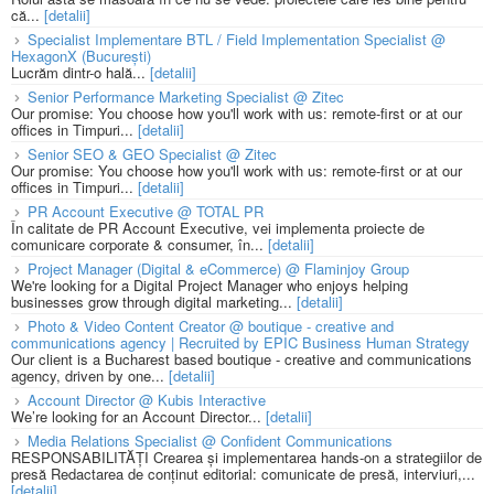
că...
[detalii]
Specialist Implementare BTL / Field Implementation Specialist @
HexagonX (București)
Lucrăm dintr-o hală...
[detalii]
Senior Performance Marketing Specialist @ Zitec
Our promise: You choose how you'll work with us: remote-first or at our
offices in Timpuri...
[detalii]
Senior SEO & GEO Specialist @ Zitec
Our promise: You choose how you'll work with us: remote-first or at our
offices in Timpuri...
[detalii]
PR Account Executive @ TOTAL PR
În calitate de PR Account Executive, vei implementa proiecte de
comunicare corporate & consumer, în...
[detalii]
Project Manager (Digital & eCommerce) @ Flaminjoy Group
We're looking for a Digital Project Manager who enjoys helping
businesses grow through digital marketing...
[detalii]
Photo & Video Content Creator @ boutique - creative and
communications agency | Recruited by EPIC Business Human Strategy
Our client is a Bucharest based boutique - creative and communications
agency, driven by one...
[detalii]
Account Director @ Kubis Interactive
We’re looking for an Account Director...
[detalii]
Media Relations Specialist @ Confident Communications
RESPONSABILITĂȚI Crearea și implementarea hands-on a strategiilor de
presă Redactarea de conținut editorial: comunicate de presă, interviuri,...
[detalii]