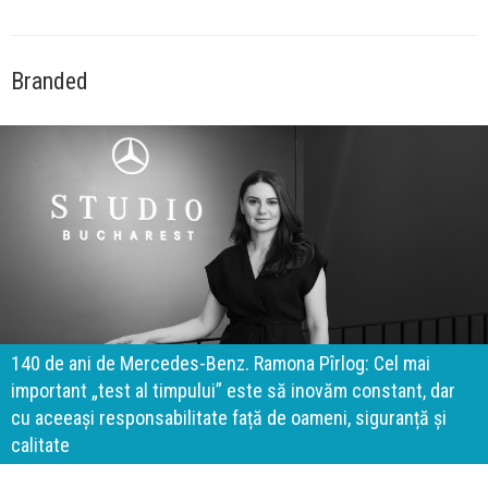
Branded
140 de ani de Mercedes-Benz. Ramona Pîrlog: Cel mai
important „test al timpului” este să inovăm constant, dar
cu aceeași responsabilitate față de oameni, siguranță și
calitate