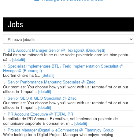
Jobs
BTL Account Manager Senior @ HexagonX (București)
Rolul ăsta se măsoară în ce nu se vede: proiectele care ies bine pentru
că...
[detalii]
Specialist Implementare BTL / Field Implementation Specialist @
HexagonX (București)
Lucrăm dintr-o hală...
[detalii]
Senior Performance Marketing Specialist @ Zitec
Our promise: You choose how you'll work with us: remote-first or at our
offices in Timpuri...
[detalii]
Senior SEO & GEO Specialist @ Zitec
Our promise: You choose how you'll work with us: remote-first or at our
offices in Timpuri...
[detalii]
PR Account Executive @ TOTAL PR
În calitate de PR Account Executive, vei implementa proiecte de
comunicare corporate & consumer, în...
[detalii]
Project Manager (Digital & eCommerce) @ Flaminjoy Group
We're looking for a Digital Project Manager who enjoys helping