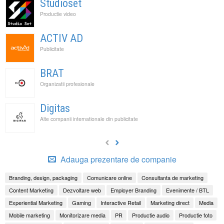
Studioset
Productie video
ACTIV AD
Publicitate
BRAT
Organizatii profesionale
Digitas
Alte companii internationale din publicitate
Adauga prezentare de companie
Branding, design, packaging
Comunicare online
Consultanta de marketing
Content Marketing
Dezvoltare web
Employer Branding
Evenimente / BTL
Experiential Marketing
Gaming
Interactive Retail
Marketing direct
Media
Mobile marketing
Monitorizare media
PR
Productie audio
Productie foto