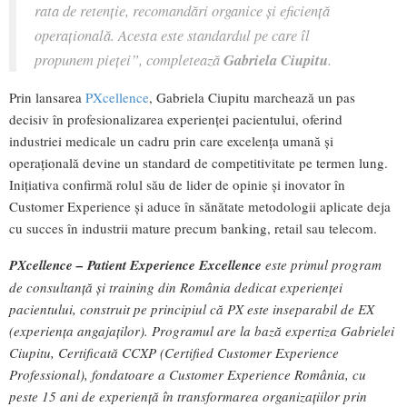
rata de retenție, recomandări organice și eficiență
operațională. Acesta este standardul pe care îl
propunem pieței”,
completează
Gabriela Ciupitu
.
Prin lansarea
PXcellence
, Gabriela Ciupitu marchează un pas
decisiv în profesionalizarea experienței pacientului, oferind
industriei medicale un cadru prin care excelența umană și
operațională devine un standard de competitivitate pe termen lung.
Inițiativa confirmă rolul său de lider de opinie și inovator în
Customer Experience și aduce în sănătate metodologii aplicate deja
cu succes în industrii mature precum banking, retail sau telecom.
PXcellence – Patient Experience Excellence
este primul program
de consultanță și training din România dedicat experienței
pacientului, construit pe principiul că PX este inseparabil de EX
(experiența angajaților). Programul are la bază expertiza Gabrielei
Ciupitu, Certificată CCXP (Certified Customer Experience
Professional), fondatoare a Customer Experience România, cu
peste 15 ani de experiență în transformarea organizațiilor prin