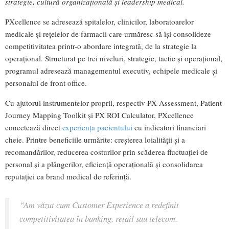
strategie, cultură organizațională și leadership medical.
PXcellence se adresează spitalelor, clinicilor, laboratoarelor
medicale și rețelelor de farmacii care urmăresc să își consolideze
competitivitatea printr-o abordare integrată, de la strategie la
operațional. Structurat pe trei niveluri, strategic, tactic și operațional,
programul adresează managementul executiv, echipele medicale și
personalul de front office.
Cu ajutorul instrumentelor proprii, respectiv PX Assessment, Patient
Journey Mapping Toolkit și PX ROI Calculator, PXcellence
conectează direct
experiența pacientului
cu indicatori financiari
cheie. Printre beneficiile urmărite: creșterea loialității și a
recomandărilor, reducerea costurilor prin scăderea fluctuației de
personal și a plângerilor, eficiență operațională și consolidarea
reputației ca brand medical de referință.
“Am văzut cum Customer Experience a redefinit
competitivitatea în banking, retail sau telecom.