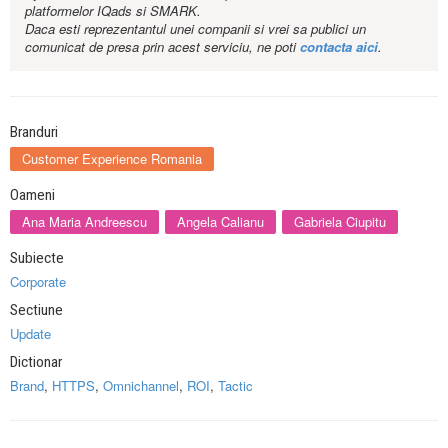
platformelor IQads si SMARK.
Daca esti reprezentantul unei companii si vrei sa publici un
comunicat de presa prin acest serviciu, ne poti
contacta aici
.
Branduri
Customer Experience Romania
Oameni
Ana Maria Andreescu
Angela Calianu
Gabriela Ciupitu
Subiecte
Corporate
Sectiune
Update
Dictionar
Brand
,
HTTPS
,
Omnichannel
,
ROI
,
Tactic