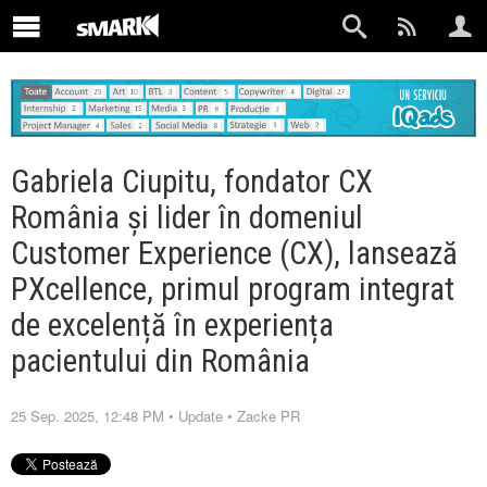
Gabriela Ciupitu, fondator CX
România și lider în domeniul
Customer Experience (CX), lansează
PXcellence, primul program integrat
de excelență în experiența
pacientului din România
25 Sep. 2025, 12:48 PM
•
Update
•
Zacke PR