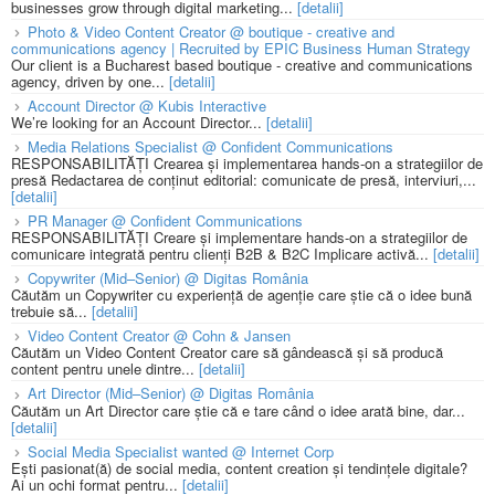
businesses grow through digital marketing...
[detalii]
Photo & Video Content Creator @ boutique - creative and
communications agency | Recruited by EPIC Business Human Strategy
Our client is a Bucharest based boutique - creative and communications
agency, driven by one...
[detalii]
Account Director @ Kubis Interactive
We’re looking for an Account Director...
[detalii]
Media Relations Specialist @ Confident Communications
RESPONSABILITĂȚI Crearea și implementarea hands-on a strategiilor de
presă Redactarea de conținut editorial: comunicate de presă, interviuri,...
[detalii]
PR Manager @ Confident Communications
RESPONSABILITĂȚI Creare și implementare hands-on a strategiilor de
comunicare integrată pentru clienți B2B & B2C Implicare activă...
[detalii]
Copywriter (Mid–Senior) @ Digitas România
Căutăm un Copywriter cu experiență de agenție care știe că o idee bună
trebuie să...
[detalii]
Video Content Creator @ Cohn & Jansen
Căutăm un Video Content Creator care să gândească și să producă
content pentru unele dintre...
[detalii]
Art Director (Mid–Senior) @ Digitas România
Căutăm un Art Director care știe că e tare când o idee arată bine, dar...
[detalii]
Social Media Specialist wanted @ Internet Corp
Ești pasionat(ă) de social media, content creation și tendințele digitale?
Ai un ochi format pentru...
[detalii]