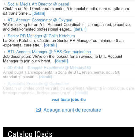
Social Media Art Director @ pastel
Căutăm un Art Director cu experiență în social media, care să știe cum
să transforme...
[detalii]
ATL Account Coordinator @ Oxygen
We’re looking for an ATL Account Coordinator – an organized, proactive,
and detail-oriented professional eager...
[detalii]
Senior PR Manager @ Golin Ketchum
La Golin Ketchum, căutăm un Senior PR Manager cu minimum 5 ani
experiență, care știe...
[detalii]
BTL Account Manager @ YES Communication
Job description: We're on the lookout for an awesome BTL Account
Manager to join our vibrant...
[detalii]
3D Artist – Shopper Experience @ Mercury360
Ai cel puțin 7 ani experiență în zona de BTL (evenimente, activări,
standuri și plasări...
[detalii]
Specialist Productie @ Godmother
Căutăm un profesionist versatil, cu experiență relevantă în producție, care
înțelege materiale, finisaje premium și...
[detalii]
vezi toate joburile
Adauga anunt de recrutare
Catalog IQads