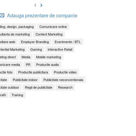
Adauga prezentare de companie
ing, design, packaging
Comunicare online
ltanta de marketing
Content Marketing
oltare web
Employer Branding
Evenimente / BTL
iential Marketing
Gaming
Interactive Retail
ting direct
Media
Mobile marketing
orizare media
PR
Productie audio
ctie foto
Productie publicitara
Productie video
citate
Publicitate indoor
Publicitate neconventionala
citate outdoor
Regii de publicitate
Research
rafii
Training