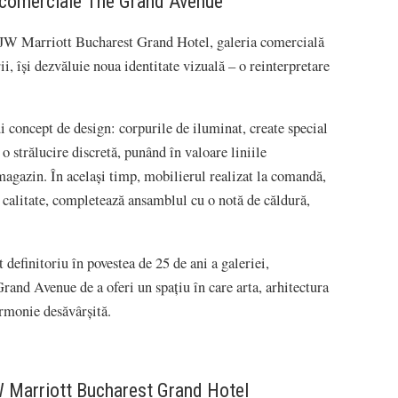
i comerciale The Grand Avenue
l JW Marriott Bucharest Grand Hotel, galeria comercială
i, își dezvăluie noua identitate vizuală – o reinterpretare
 concept de design: corpurile de iluminat, create special
o strălucire discretă, punând în valoare liniile
i magazin. În același timp, mobilierul realizat la comandă,
 calitate, completează ansamblul cu o notă de căldură,
finitoriu în povestea de 25 de ani a galeriei,
and Avenue de a oferi un spațiu în care arta, arhitectura
armonie desăvârșită.
W Marriott Bucharest Grand Hotel