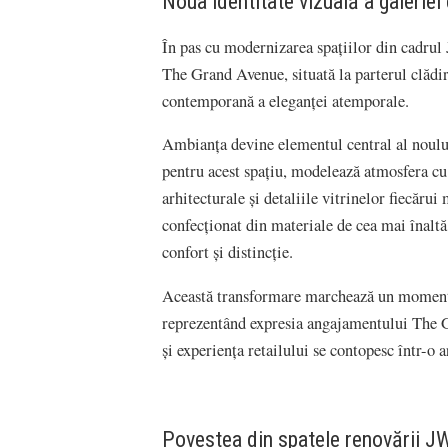
Noua identitate vizuală a galerie
În pas cu modernizarea spațiilor din cadru
The Grand Avenue, situată la parterul clădiri
contemporană a eleganței atemporale.
Ambianța devine elementul central al noului
pentru acest spațiu, modelează atmosfera cu 
arhitecturale și detaliile vitrinelor fiecăru
confecționat din materiale de cea mai înaltă
confort și distincție.
Această transformare marchează un moment de
reprezentând expresia angajamentului The Gr
și experiența retailului se contopesc într-o 
Povestea din spatele renovării J