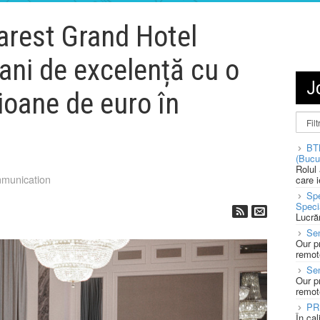
arest Grand Hotel
ni de excelență cu o
J
lioane de euro în
BT
(Bucu
Rolul
munication
care 
Spe
Speci
Lucră
Sen
Our p
remote
Se
Our p
remote
PR
În ca