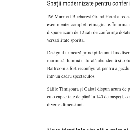
Spații modernizate pentru conferi
JW Marriott Bucharest Grand Hotel a redesch
evenimente, complet reimaginate. În urma une
dispune acum de 12 săli de conferințe dotate
versatilitate sporită.
Designul urmează principiile unui lux discre
marmură, lumină naturală abundentă și solu
Ballroom a fost reconfigurat pentru a găzdu
într-un cadru spectaculos.
Sălile Timișoara și Galați dispun acum de pe
cu o capacitate de până la 140 de oaspeți, o
diverse dimensiuni.