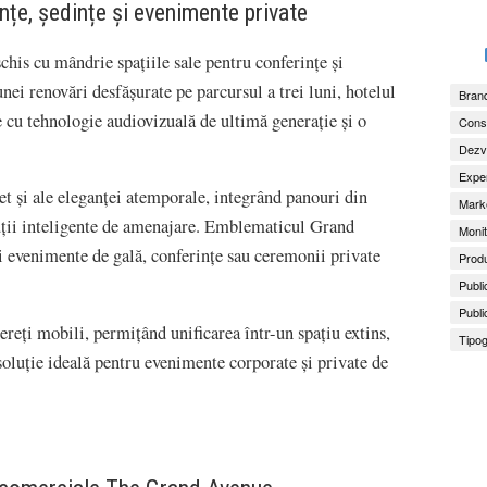
nțe, ședințe și evenimente private
is cu mândrie spațiile sale pentru conferințe și
i renovări desfășurate pe parcursul a trei luni, hotelul
Brand
 cu tehnologie audiovizuală de ultimă generație și o
Consu
Dezv
Exper
t și ale eleganței atemporale, integrând panouri din
Marke
ții inteligente de amenajare. Emblematicul Grand
Monit
i evenimente de gală, conferințe sau ceremonii private
Produ
Publi
Publi
reți mobili, permițând unificarea într-un spațiu extins,
Tipog
 soluție ideală pentru evenimente corporate și private de