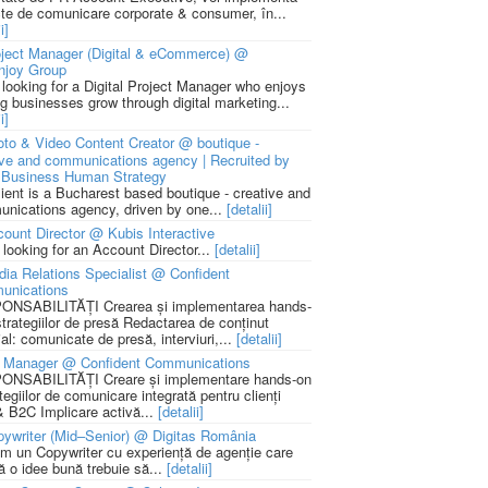
cte de comunicare corporate & consumer, în...
i]
ject Manager (Digital & eCommerce) @
njoy Group
 looking for a Digital Project Manager who enjoys
ng businesses grow through digital marketing...
i]
to & Video Content Creator @ boutique -
ive and communications agency | Recruited by
Business Human Strategy
lient is a Bucharest based boutique - creative and
nications agency, driven by one...
[detalii]
ount Director @ Kubis Interactive
 looking for an Account Director...
[detalii]
ia Relations Specialist @ Confident
unications
NSABILITĂȚI Crearea și implementarea hands-
strategiilor de presă Redactarea de conținut
ial: comunicate de presă, interviuri,...
[detalii]
 Manager @ Confident Communications
NSABILITĂȚI Creare și implementare hands-on
tegiilor de comunicare integrată pentru clienți
 B2C Implicare activă...
[detalii]
ywriter (Mid–Senior) @ Digitas România
m un Copywriter cu experiență de agenție care
ă o idee bună trebuie să...
[detalii]