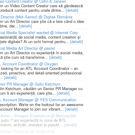
deo Content Creator @ Cohn & Jansen
m un Video Content Creator care să gândească
 producă content pentru unele dintre...
[detalii]
 Director (Mid–Senior) @ Digitas România
m un Art Director care știe că e tare când o idee
bine, dar...
[detalii]
ial Media Specialist wanted @ Internet Corp
pasionat(ă) de social media, content creation și
țele digitale? Ai un ochi format pentru...
[detalii]
ial Media Art Director @ pastel
m un Art Director cu experiență în social media,
să știe cum să transforme...
[detalii]
L Account Coordinator @ Oxygen
 looking for an ATL Account Coordinator – an
zed, proactive, and detail-oriented professional
...
[detalii]
nior PR Manager @ Golin Ketchum
lin Ketchum, căutăm un Senior PR Manager cu
um 5 ani experiență, care știe...
[detalii]
L Account Manager @ YES Communication
escription: We're on the lookout for an awesome
ccount Manager to join our vibrant...
[detalii]
Artist – Shopper Experience @ Mercury360
l puțin 7 ani experiență în zona de BTL
mente, activări, standuri și plasări...
[detalii]
cialist Productie @ Godmother