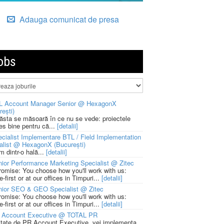
Adauga comunicat de presa
obs
L Account Manager Senior @ HexagonX
rești)
 ăsta se măsoară în ce nu se vede: proiectele
ies bine pentru că...
[detalii]
cialist Implementare BTL / Field Implementation
alist @ HexagonX (București)
m dintr-o hală...
[detalii]
ior Performance Marketing Specialist @ Zitec
romise: You choose how you'll work with us:
-first or at our offices in Timpuri...
[detalii]
nior SEO & GEO Specialist @ Zitec
romise: You choose how you'll work with us:
-first or at our offices in Timpuri...
[detalii]
 Account Executive @ TOTAL PR
litate de PR Account Executive, vei implementa