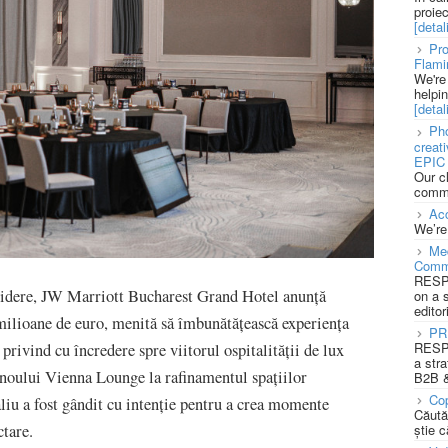
proie
[detali
Pro
Flami
We're
helpi
[detali
Pho
creat
EPIC 
Our c
commu
Acc
We’re
Med
Comm
RESPO
schidere, JW Marriott Bucharest Grand Hotel anunță
on a 
editor
 milioane de euro, menită să îmbunătățească experiența
PR
RESPO
 privind cu încredere spre viitorul ospitalității de lux
a stra
noului Vienna Lounge la rafinamentul spațiilor
B2B &
Cop
liu a fost gândit cu intenție pentru a crea momente
Căută
știe c
tare.