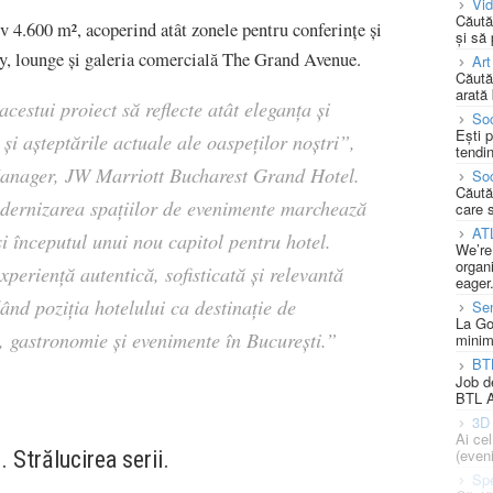
Vi
Căută
v 4.600 m², acoperind atât zonele pentru conferințe și
și să
bby, lounge și galeria comercială The Grand Avenue.
Art
Căută
arată 
cestui proiect să reflecte atât eleganța și
Soc
Ești 
și așteptările actuale ale oaspeților noștri”
,
tendin
anager, JW Marriott Bucharest Grand Hotel.
Soc
Căută
ernizarea spațiilor de evenimente marchează
care 
AT
i începutul unui nou capitol pentru hotel.
We’re
organi
xperiență autentică, sofisticată și relevantă
eager
ând poziția hotelului ca destinație de
Se
La Go
x, gastronomie și evenimente în București.”
minim
BT
Job d
BTL A
3D 
Ai ce
(eveni
 Strălucirea serii.
Spe