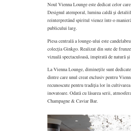
Noul Vienna Lounge este dedicat celor care a
Designul atemporal, lumina caldă și detaliil
reinterpretând spiritul vienez într-o manier
publicului larg.
Piesa centrală a lounge-ului este candelabru
colecția Ginkgo. Realizat din sute de frunze
vizuală spectaculoasă, inspirată de natură și
La Vienna Lounge, diminețile sunt dedicate c
dintre care unul creat exclusiv pentru Vienn
recunoscute pentru tradiția lor în cultivarea 
inovatoare. Odată cu lăsarea serii, atmosfer
Champagne & Caviar Bar.