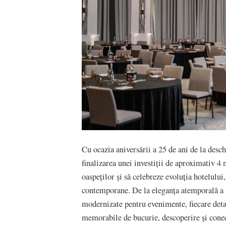
Cu ocazia aniversării a 25 de ani de la de
finalizarea unei investiții de aproximativ 4
oaspeților și să celebreze evoluția hotelului,
contemporane. De la eleganța atemporală a 
modernizate pentru evenimente, fiecare deta
memorabile de bucurie, descoperire și conec