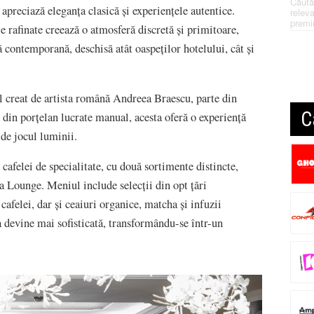
Căută
preciază eleganța clasică și experiențele autentice.
releva
premi
e rafinate creează o atmosferă discretă și primitoare,
ă contemporană, deschisă atât oaspeților hotelului, cât și
l creat de artista română Andreea Braescu, parte din
C
 din porțelan lucrate manual, acesta oferă o experiență
 de jocul luminii.
afelei de specialitate, cu două sortimente distincte,
a Lounge. Meniul include selecții din opt țări
cafelei, dar și ceaiuri organice, matcha și infuzii
a devine mai sofisticată, transformându-se într-un