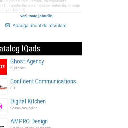
m un profesionist versatil, cu experiență
ntă în producție, care înțelege materiale, finisaje
um și...
[detalii]
vezi toate joburile
Adauga anunt de recrutare
atalog IQads
Ghost Agency
Publicitate
Confident Communications
PR
Digital Kitchen
Comunicare online
AMPRO Design
Branding, design, packaging