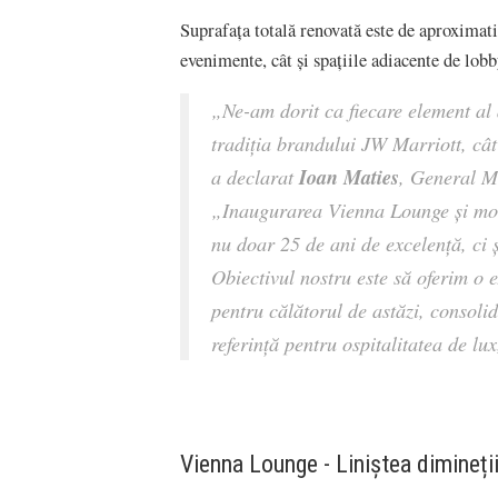
Suprafața totală renovată este de aproximati
evenimente, cât și spațiile adiacente de lo
„Ne-am dorit ca fiecare element al a
tradiția brandului JW Marriott, cât 
Ioan Maties
a declarat
, General M
„Inaugurarea Vienna Lounge și mod
nu doar 25 de ani de excelență, ci ș
Obiectivul nostru este să oferim o e
pentru călătorul de astăzi, consolid
referință pentru ospitalitatea de lu
Vienna Lounge - Liniștea dimineții.