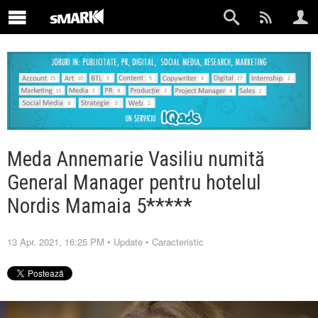
Meda Annemarie Vasiliu numită
General Manager pentru hotelul
Nordis Mamaia 5*****
13 Apr. 2021, 16:25 PM
•
Update
•
Caracteristic