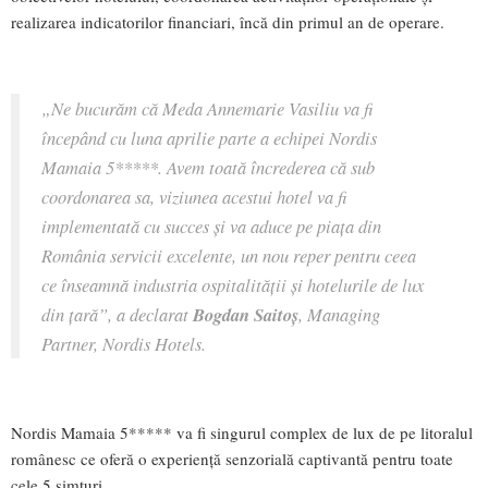
realizarea indicatorilor financiari, încă din primul an de operare.
„Ne bucurăm că Meda Annemarie Vasiliu va fi
începând cu luna aprilie parte a echipei Nordis
Mamaia 5*****. Avem toată încrederea că sub
coordonarea sa, viziunea acestui hotel va fi
implementată cu succes și va aduce pe piața din
România servicii excelente, un nou reper pentru ceea
ce înseamnă industria ospitalității și hotelurile de lux
din țară”, a declarat
Bogdan Saitoș
, Managing
Partner, Nordis Hotels.
Nordis Mamaia 5***** va fi singurul complex de lux de pe litoralul
românesc ce oferă o experiență senzorială captivantă pentru toate
cele 5 simțuri.