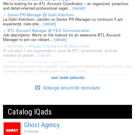
We’re looking for an ATL Account Coordinator – an organized, proactive,
and detail-oriented professional eager...
[detalii]
Senior PR Manager @ Golin Ketchum
La Golin Ketchum, căutăm un Senior PR Manager cu minimum 5 ani
experiență, care știe...
[detalii]
BTL Account Manager @ YES Communication
Job description: We're on the lookout for an awesome BTL Account
Manager to join our vibrant...
[detalii]
3D Artist – Shopper Experience @ Mercury360
Ai cel puțin 7 ani experiență în zona de BTL (evenimente, activări,
standuri și plasări...
[detalii]
Specialist Productie @ Godmother
Căutăm un profesionist versatil, cu experiență relevantă în producție, care
înțelege materiale, finisaje premium și...
[detalii]
vezi toate joburile
Adauga anunt de recrutare
Catalog IQads
Ghost Agency
Publicitate