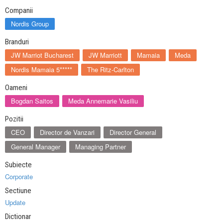
Companii
Nordis Group
Branduri
JW Marriot Bucharest
JW Marriott
Mamaia
Meda
Nordis Mamaia 5*****
The Ritz-Carlton
Oameni
Bogdan Saitos
Meda Annemarie Vasiliu
Pozitii
CEO
Director de Vanzari
Director General
General Manager
Managing Partner
Subiecte
Corporate
Sectiune
Update
Dictionar