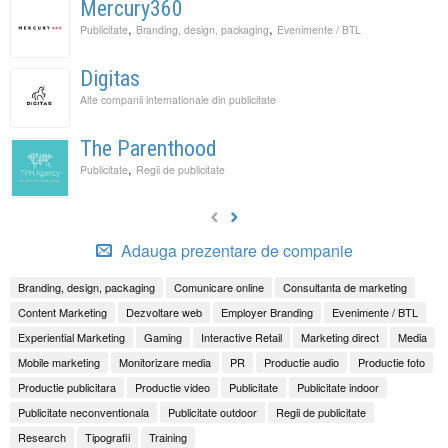
Mercury360
,
,
Publicitate
Branding, design, packaging
Evenimente / BTL
Digitas
Alte companii internationale din publicitate
The Parenthood
,
Publicitate
Regii de publicitate
Adauga prezentare de companie
Branding, design, packaging
Comunicare online
Consultanta de marketing
Content Marketing
Dezvoltare web
Employer Branding
Evenimente / BTL
Experiential Marketing
Gaming
Interactive Retail
Marketing direct
Media
Mobile marketing
Monitorizare media
PR
Productie audio
Productie foto
Productie publicitara
Productie video
Publicitate
Publicitate indoor
Publicitate neconventionala
Publicitate outdoor
Regii de publicitate
Research
Tipografii
Training