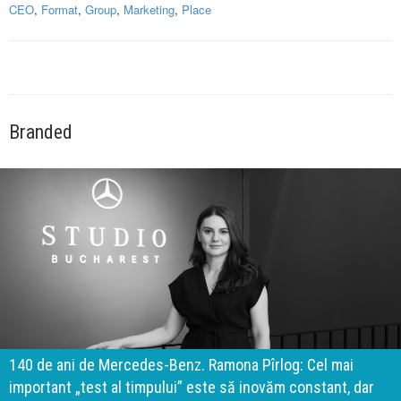
CEO
,
Format
,
Group
,
Marketing
,
Place
Branded
140 de ani de Mercedes-Benz. Ramona Pîrlog: Cel mai
important „test al timpului” este să inovăm constant, dar