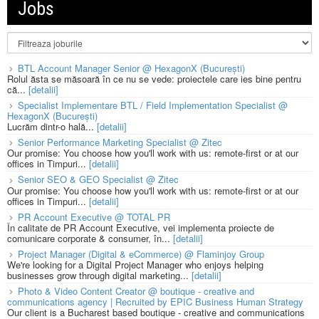
Jobs
BTL Account Manager Senior @ HexagonX (București)
Rolul ăsta se măsoară în ce nu se vede: proiectele care ies bine pentru
că...
[detalii]
Specialist Implementare BTL / Field Implementation Specialist @
HexagonX (București)
Lucrăm dintr-o hală...
[detalii]
Senior Performance Marketing Specialist @ Zitec
Our promise: You choose how you'll work with us: remote-first or at our
offices in Timpuri...
[detalii]
Senior SEO & GEO Specialist @ Zitec
Our promise: You choose how you'll work with us: remote-first or at our
offices in Timpuri...
[detalii]
PR Account Executive @ TOTAL PR
În calitate de PR Account Executive, vei implementa proiecte de
comunicare corporate & consumer, în...
[detalii]
Project Manager (Digital & eCommerce) @ Flaminjoy Group
We're looking for a Digital Project Manager who enjoys helping
businesses grow through digital marketing...
[detalii]
Photo & Video Content Creator @ boutique - creative and
communications agency | Recruited by EPIC Business Human Strategy
Our client is a Bucharest based boutique - creative and communications