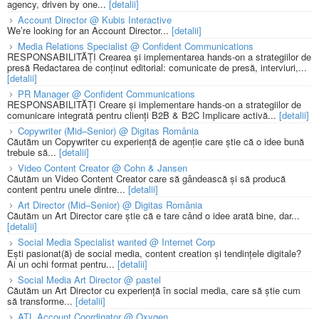
agency, driven by one...
[detalii]
Account Director @ Kubis Interactive
We’re looking for an Account Director...
[detalii]
Media Relations Specialist @ Confident Communications
RESPONSABILITĂȚI Crearea și implementarea hands-on a strategiilor de
presă Redactarea de conținut editorial: comunicate de presă, interviuri,...
[detalii]
PR Manager @ Confident Communications
RESPONSABILITĂȚI Creare și implementare hands-on a strategiilor de
comunicare integrată pentru clienți B2B & B2C Implicare activă...
[detalii]
Copywriter (Mid–Senior) @ Digitas România
Căutăm un Copywriter cu experiență de agenție care știe că o idee bună
trebuie să...
[detalii]
Video Content Creator @ Cohn & Jansen
Căutăm un Video Content Creator care să gândească și să producă
content pentru unele dintre...
[detalii]
Art Director (Mid–Senior) @ Digitas România
Căutăm un Art Director care știe că e tare când o idee arată bine, dar...
[detalii]
Social Media Specialist wanted @ Internet Corp
Ești pasionat(ă) de social media, content creation și tendințele digitale?
Ai un ochi format pentru...
[detalii]
Social Media Art Director @ pastel
Căutăm un Art Director cu experiență în social media, care să știe cum
să transforme...
[detalii]
ATL Account Coordinator @ Oxygen