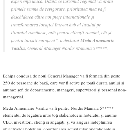
experiență unică. Odată ce turismul regional va arăta
primele semne de revigorare, prioritatea mea va fi
deschiderea către noi piețe internaționale și
transformarea locației într-un hub al luxului pe
litoralul românesc, atât pentru clienții români, cât și
pentru turiștii europeni”, a declarat
Meda Annemarie
Vasiliu
, General Manager Nordis Mamaia 5*****.
Echipa condusă de noul General Manager va fi formată din peste
250 de persoane de bază, care vor fi active pe toată durata anului și
anume: șefi de departamente, manageri, supervizori și personal non-
managerial.
Meda Annemarie Vasiliu va fi pentru Nordis Mamaia 5*****
elementul de legătură între toți stakeholderii hotelului și anume
CEO, investitori, clienți și angajați, și va asigura îndeplinirea
obiectivelor hotelului, coordonarea activităților operaționale și