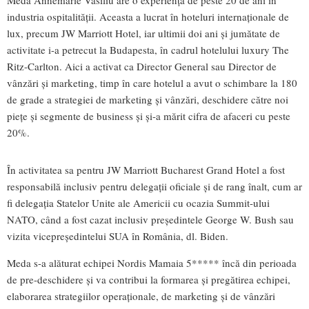
Meda Annemarie Vasiliu are o experiență de peste 20 de ani în
industria ospitalității. Aceasta a lucrat în hoteluri internaționale de
lux, precum JW Marriott Hotel, iar ultimii doi ani și jumătate de
activitate i-a petrecut la Budapesta, în cadrul hotelului luxury The
Ritz-Carlton. Aici a activat ca Director General sau Director de
vânzări și marketing, timp în care hotelul a avut o schimbare la 180
de grade a strategiei de marketing și vânzări, deschidere către noi
piețe și segmente de business și și-a mărit cifra de afaceri cu peste
20%.
În activitatea sa pentru JW Marriott Bucharest Grand Hotel a fost
responsabilă inclusiv pentru delegații oficiale și de rang înalt, cum ar
fi delegația Statelor Unite ale Americii cu ocazia Summit-ului
NATO, când a fost cazat inclusiv președintele George W. Bush sau
vizita vicepreședintelui SUA în România, dl. Biden.
Meda s-a alăturat echipei Nordis Mamaia 5***** încă din perioada
de pre-deschidere și va contribui la formarea și pregătirea echipei,
elaborarea strategiilor operaționale, de marketing și de vânzări