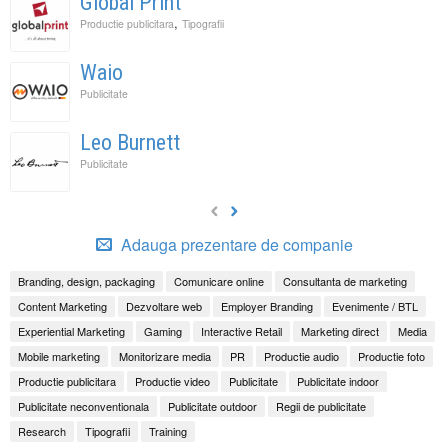
Global Print
,
Productie publicitara
Tipografii
Waio
Publicitate
Leo Burnett
Publicitate
Adauga prezentare de companie
Branding, design, packaging
Comunicare online
Consultanta de marketing
Content Marketing
Dezvoltare web
Employer Branding
Evenimente / BTL
Experiential Marketing
Gaming
Interactive Retail
Marketing direct
Media
Mobile marketing
Monitorizare media
PR
Productie audio
Productie foto
Productie publicitara
Productie video
Publicitate
Publicitate indoor
Publicitate neconventionala
Publicitate outdoor
Regii de publicitate
Research
Tipografii
Training