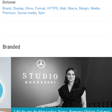
Dictionar
Brand
,
Display
,
Drive
,
Format
,
HTTPS
,
Mall
,
Marca
,
Margin
,
Media
,
Premium
,
Social media
,
Spin
Branded
140 de ani de Mercedes-Benz. Ramona Pîrlog: Cel mai