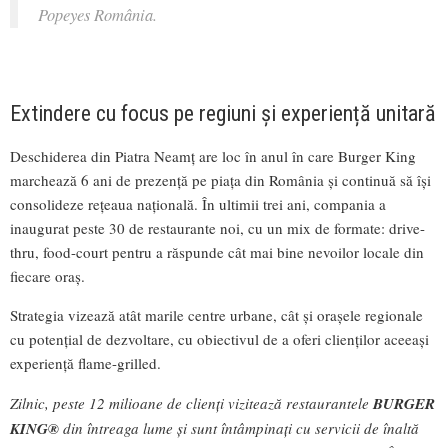
Popeyes România.
Extindere cu focus pe regiuni și experiență unitară
Deschiderea din Piatra Neamț are loc în anul în care Burger King
marchează 6 ani de prezență pe piața din România și continuă să își
consolideze rețeaua națională. În ultimii trei ani, compania a
inaugurat peste 30 de restaurante noi, cu un mix de formate: drive-
thru, food-court pentru a răspunde cât mai bine nevoilor locale din
fiecare oraș.
Strategia vizează atât marile centre urbane, cât și orașele regionale
cu potențial de dezvoltare, cu obiectivul de a oferi clienților aceeași
experiență flame-grilled.
Zilnic, peste 12 milioane de clienți vizitează restaurantele
BURGER
KING®
din întreaga lume și sunt întâmpinați cu servicii de înaltă