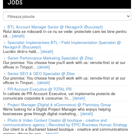
Jobs
BTL Account Manager Senior @ HexagonX (București)
Rolul ăsta se măsoară în ce nu se vede: proiectele care ies bine pentru
că...
[detalii]
Specialist Implementare BTL / Field Implementation Specialist @
HexagonX (București)
Lucrăm dintr-o hală...
[detalii]
Senior Performance Marketing Specialist @ Zitec
Our promise: You choose how you'll work with us: remote-first or at our
offices in Timpuri...
[detalii]
Senior SEO & GEO Specialist @ Zitec
Our promise: You choose how you'll work with us: remote-first or at our
offices in Timpuri...
[detalii]
PR Account Executive @ TOTAL PR
În calitate de PR Account Executive, vei implementa proiecte de
comunicare corporate & consumer, în...
[detalii]
Project Manager (Digital & eCommerce) @ Flaminjoy Group
We're looking for a Digital Project Manager who enjoys helping
businesses grow through digital marketing...
[detalii]
Photo & Video Content Creator @ boutique - creative and
communications agency | Recruited by EPIC Business Human Strategy
Our client is a Bucharest based boutique - creative and communications
agency, driven by one...
[detalii]