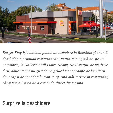
Burger King își continuă planul de extindere în România și anunță
deschiderea primului restaurant din Piatra Neamț, mâine, pe 14
noiembrie, în Galleria Mall Piatra Neamț. Noul spațiu, de tip drive-
thru, aduce faimosul gust flame-grilled mai aproape de locuitorii
din oraș și de cei aflați în tranzit, oferind atât servire în restaurant,
cât și posibilitatea de a comanda direct din mașină.
Surprize la deschidere