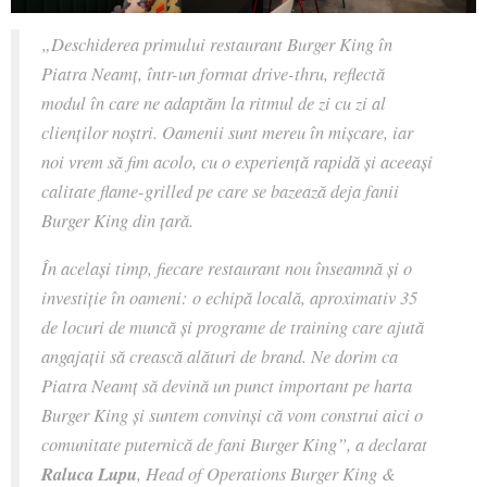
„Deschiderea primului restaurant Burger King în
Piatra Neamț, într-un format drive-thru, reflectă
modul în care ne adaptăm la ritmul de zi cu zi al
clienților noștri. Oamenii sunt mereu în mișcare, iar
noi vrem să fim acolo, cu o experiență rapidă și aceeași
calitate flame-grilled pe care se bazează deja fanii
Burger King din țară.
În același timp, fiecare restaurant nou înseamnă și o
investiție în oameni: o echipă locală, aproximativ 35
de locuri de muncă și programe de training care ajută
angajații să crească alături de brand. Ne dorim ca
Piatra Neamț să devină un punct important pe harta
Burger King și suntem convinși că vom construi aici o
comunitate puternică de fani Burger King”,
a declarat
Raluca Lupu
, Head of Operations Burger King &