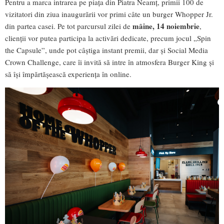
Pentru a marca intrarea pe piața din Piatra Neamț, primii 100 de
vizitatori din ziua inaugurării vor primi câte un burger Whopper Jr.
mâine, 14 noiembrie
din partea casei. Pe tot parcursul zilei de
,
clienții vor putea participa la activări dedicate, precum jocul „Spin
the Capsule”, unde pot câștiga instant premii, dar și Social Media
Crown Challenge, care îi invită să intre în atmosfera Burger King și
să își împărtășească experiența în online.