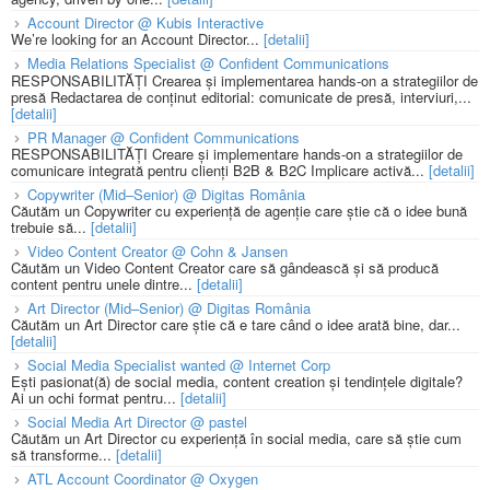
Account Director @ Kubis Interactive
We’re looking for an Account Director...
[detalii]
Media Relations Specialist @ Confident Communications
RESPONSABILITĂȚI Crearea și implementarea hands-on a strategiilor de
presă Redactarea de conținut editorial: comunicate de presă, interviuri,...
[detalii]
PR Manager @ Confident Communications
RESPONSABILITĂȚI Creare și implementare hands-on a strategiilor de
comunicare integrată pentru clienți B2B & B2C Implicare activă...
[detalii]
Copywriter (Mid–Senior) @ Digitas România
Căutăm un Copywriter cu experiență de agenție care știe că o idee bună
trebuie să...
[detalii]
Video Content Creator @ Cohn & Jansen
Căutăm un Video Content Creator care să gândească și să producă
content pentru unele dintre...
[detalii]
Art Director (Mid–Senior) @ Digitas România
Căutăm un Art Director care știe că e tare când o idee arată bine, dar...
[detalii]
Social Media Specialist wanted @ Internet Corp
Ești pasionat(ă) de social media, content creation și tendințele digitale?
Ai un ochi format pentru...
[detalii]
Social Media Art Director @ pastel
Căutăm un Art Director cu experiență în social media, care să știe cum
să transforme...
[detalii]
ATL Account Coordinator @ Oxygen