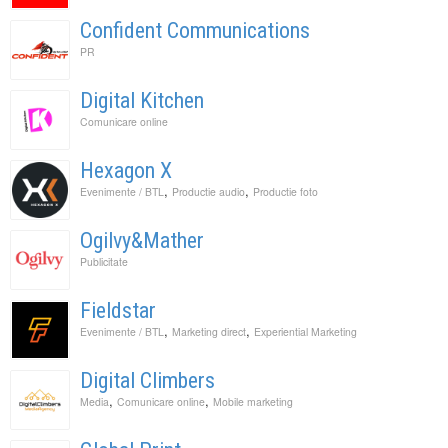
Confident Communications
PR
Digital Kitchen
Comunicare online
Hexagon X
,
,
Evenimente / BTL
Productie audio
Productie foto
Ogilvy&Mather
Publicitate
Fieldstar
,
,
Evenimente / BTL
Marketing direct
Experiential Marketing
Digital Climbers
,
,
Media
Comunicare online
Mobile marketing