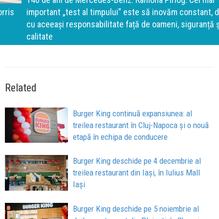
important „test al timpului” este să inovăm constant, dar
cu aceeași responsabilitate față de oameni, siguranță și
calitate
Related
Burger King continuă expansiunea: al
treilea restaurant în Cluj-Napoca și o nouă
etapă în echipa de conducere
Burger King deschide pe 4 decembrie al
treilea restaurant din Iași, în Iulius Mall
Iași
Burger King deschide pe 5 noiembrie al