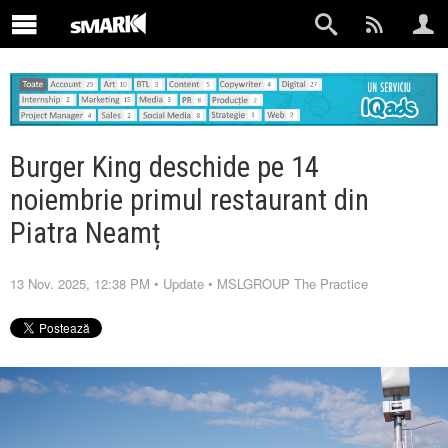
Burger King deschide pe 14
noiembrie primul restaurant din
Piatra Neamț
13 Nov. 2025, 12:38 PM
•
Update
•
MSLGROUP The Practice