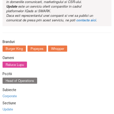
in domeniile comunicarii, marketingului si CSR-ului.
Update
este un serviciu oferit companiilor in cadrul
platformelor IQads si SMARK.
Daca esti reprezentantul unei companii si vrei sa publici un
comunicat de presa prin acest serviciu, ne poti
contacta aici
.
Branduri
Burger King
Popeyes
Whopper
Oameni
Raluca Lupu
Pozitii
Head of Operations
Subiecte
Corporate
Sectiune
Update