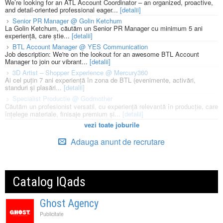
We’re looking for an ATL Account Coordinator – an organized, proactive,
and detail-oriented professional eager...
[detalii]
Senior PR Manager @ Golin Ketchum
La Golin Ketchum, căutăm un Senior PR Manager cu minimum 5 ani
experiență, care știe...
[detalii]
BTL Account Manager @ YES Communication
Job description: We're on the lookout for an awesome BTL Account
Manager to join our vibrant...
[detalii]
3D Artist – Shopper Experience @ Mercury360
Ai cel puțin 7 ani experiență în zona de BTL (evenimente, activări,
standuri și plasări...
[detalii]
Specialist Productie @ Godmother
Căutăm un profesionist versatil, cu experiență relevantă în producție, care
înțelege materiale, finisaje premium și...
[detalii]
vezi toate joburile
Adauga anunt de recrutare
Catalog IQads
Ghost Agency
Publicitate