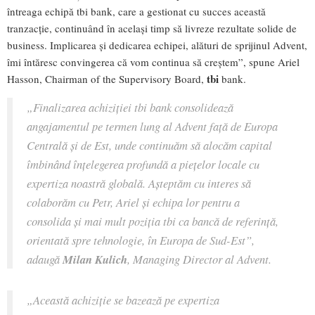
întreaga echipă tbi bank, care a gestionat cu succes această
tranzacție, continuând în același timp să livreze rezultate solide de
business. Implicarea și dedicarea echipei, alături de sprijinul Advent,
îmi întăresc convingerea că vom continua să creștem”, spune Ariel
tbi
Hasson, Chairman of the Supervisory Board,
bank.
„Finalizarea achiziției tbi bank consolidează
angajamentul pe termen lung al Advent față de Europa
Centrală și de Est, unde continuăm să alocăm capital
îmbinând înțelegerea profundă a piețelor locale cu
expertiza noastră globală. Așteptăm cu interes să
colaborăm cu Petr, Ariel și echipa lor pentru a
consolida și mai mult poziția tbi ca bancă de referință,
orientată spre tehnologie, în Europa de Sud-Est”,
adaugă
Milan Kulich
, Managing Director al Advent.
„Această achiziție se bazează pe expertiza