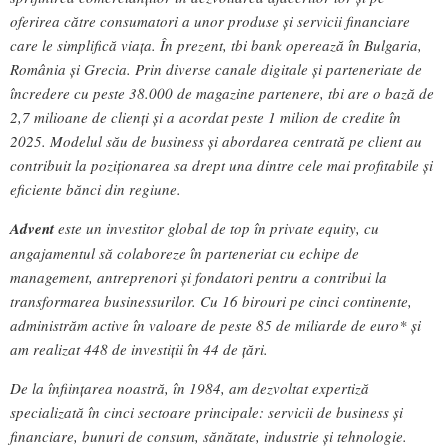
oferirea către consumatori a unor produse și servicii financiare
care le simplifică viața. În prezent, tbi bank operează în Bulgaria,
România și Grecia. Prin diverse canale digitale și parteneriate de
încredere cu peste 38.000 de magazine partenere, tbi are o bază de
2,7 milioane de clienți și a acordat peste 1 milion de credite în
2025. Modelul său de business și abordarea centrată pe client au
contribuit la poziționarea sa drept una dintre cele mai profitabile și
eficiente bănci din regiune.
Advent
este un investitor global de top în private equity, cu
angajamentul să colaboreze în parteneriat cu echipe de
management, antreprenori și fondatori pentru a contribui la
transformarea businessurilor. Cu 16 birouri pe cinci continente,
administrăm active în valoare de peste 85 de miliarde de euro* și
am realizat 448 de investiții în 44 de țări.
De la înființarea noastră, în 1984, am dezvoltat expertiză
specializată în cinci sectoare principale: servicii de business și
financiare, bunuri de consum, sănătate, industrie și tehnologie.