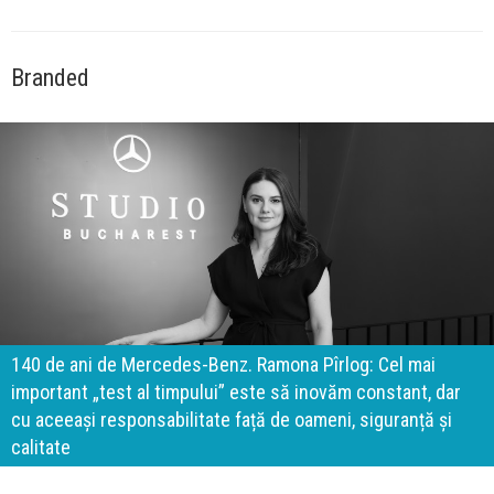
Branded
140 de ani de Mercedes-Benz. Ramona Pîrlog: Cel mai
important „test al timpului” este să inovăm constant, dar
cu aceeași responsabilitate față de oameni, siguranță și
calitate