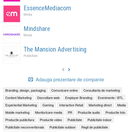
EssenceMediacom
Media
Mindshare
Media
The Mansion Advertising
Publicitate
Adauga prezentare de companie
Branding, design, packaging
Comunicare online
Consultanta de marketing
Content Marketing
Dezvoltare web
Employer Branding
Evenimente / BTL
Experiential Marketing
Gaming
Interactive Retail
Marketing direct
Media
Mobile marketing
Monitorizare media
PR
Productie audio
Productie foto
Productie publicitara
Productie video
Publicitate
Publicitate indoor
Publicitate neconventionala
Publicitate outdoor
Regii de publicitate