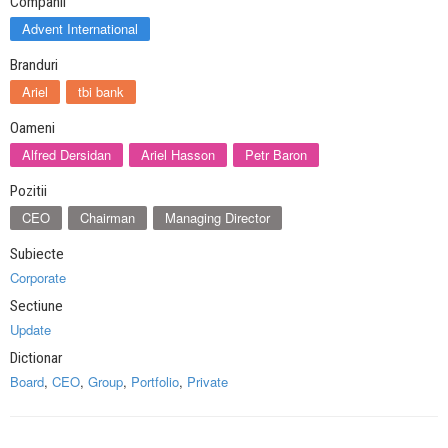
Companii
Advent International
Branduri
Ariel
tbi bank
Oameni
Alfred Dersidan
Ariel Hasson
Petr Baron
Pozitii
CEO
Chairman
Managing Director
Subiecte
Corporate
Sectiune
Update
Dictionar
Board
,
CEO
,
Group
,
Portfolio
,
Private