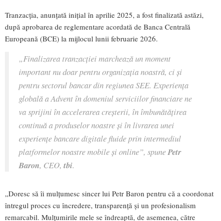
Tranzacția, anunțată inițial în aprilie 2025, a fost finalizată astăzi,
după aprobarea de reglementare acordată de Banca Centrală
Europeană (BCE) la mijlocul lunii februarie 2026.
„Finalizarea tranzacției marchează un moment
important nu doar pentru organizația noastră, ci și
pentru sectorul bancar din regiunea SEE. Experiența
globală a Advent în domeniul serviciilor financiare ne
va sprijini în accelerarea creșterii, în îmbunătățirea
continuă a produselor noastre și în livrarea unei
experiențe bancare digitale fluide prin intermediul
platformelor noastre mobile și online”, spune
Petr
Baron
, CEO,
tbi
.
„Doresc să îi mulțumesc sincer lui Petr Baron pentru că a coordonat
întregul proces cu încredere, transparență și un profesionalism
remarcabil. Mulțumirile mele se îndreaptă, de asemenea, către