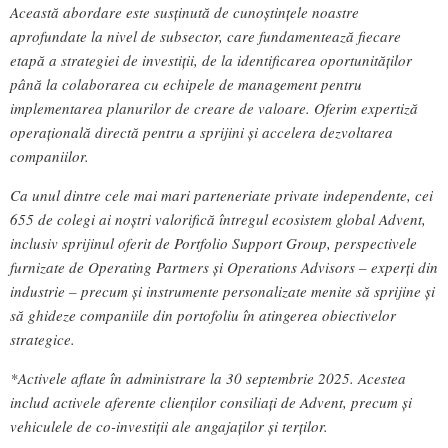
Această abordare este susținută de cunoștințele noastre
aprofundate la nivel de subsector, care fundamentează fiecare
etapă a strategiei de investiții, de la identificarea oportunităților
până la colaborarea cu echipele de management pentru
implementarea planurilor de creare de valoare. Oferim expertiză
operațională directă pentru a sprijini și accelera dezvoltarea
companiilor.
Ca unul dintre cele mai mari parteneriate private independente, cei
655 de colegi ai noștri valorifică întregul ecosistem global Advent,
inclusiv sprijinul oferit de Portfolio Support Group, perspectivele
furnizate de Operating Partners și Operations Advisors – experți din
industrie – precum și instrumente personalizate menite să sprijine și
să ghideze companiile din portofoliu în atingerea obiectivelor
strategice.
*Activele aflate în administrare la 30 septembrie 2025. Acestea
includ activele aferente clienților consiliați de Advent, precum și
vehiculele de co-investiții ale angajaților și terților.