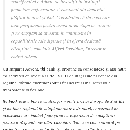
semnificativă a Advent de investiții în instituții
financiare reglementate și companii din domeniul
plăților la nivel global. Considerăm că tbi bank este
bine poziționată pentru următoarea etapă de creștere
și ne angajăm să investim în continuare în
capabilitățile sale digitale și în oferta dedicată
clienților”, conchide
Alfred Dersidan
, Director in
cadrul Advent.
tbi
Cu sprijinul Advent,
bank își propune să consolideze și mai mult
colaborarea cu rețeaua sa de 38.000 de magazine partenere din
regiune, oferind clienților soluții financiare și mai accesibile,
transparente și flexibile.
tbi bank
este o bancă challenger mobile-first în Europa de Sud-Est
și un lider regional în soluții alternative de plată, construind un
ecosistem care îmbină finanțarea cu experiența de cumpărare
pentru a răspunde nevoilor clienților. Banca se concentrează pe
sprijinirea comercianților în dezvoltarea afacerilor lor și pe