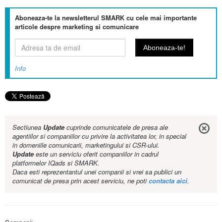
Aboneaza-te la newsletterul SMARK cu cele mai importante
articole despre marketing si comunicare
Info
Sectiunea
Update
cuprinde comunicatele de presa ale
agentiilor si companiilor cu privire la activitatea lor, in special
in domeniile comunicarii, marketingului si CSR-ului.
Update
este un serviciu oferit companiilor in cadrul
platformelor IQads si SMARK.
Daca esti reprezentantul unei companii si vrei sa publici un
comunicat de presa prin acest serviciu, ne poti
contacta aici
.