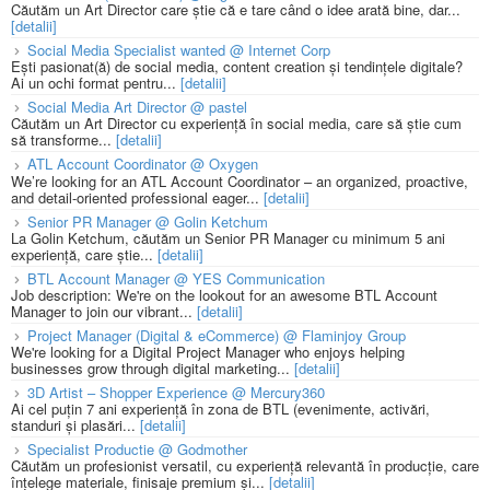
Căutăm un Art Director care știe că e tare când o idee arată bine, dar...
[detalii]
Social Media Specialist wanted @ Internet Corp
Ești pasionat(ă) de social media, content creation și tendințele digitale?
Ai un ochi format pentru...
[detalii]
Social Media Art Director @ pastel
Căutăm un Art Director cu experiență în social media, care să știe cum
să transforme...
[detalii]
ATL Account Coordinator @ Oxygen
We’re looking for an ATL Account Coordinator – an organized, proactive,
and detail-oriented professional eager...
[detalii]
Senior PR Manager @ Golin Ketchum
La Golin Ketchum, căutăm un Senior PR Manager cu minimum 5 ani
experiență, care știe...
[detalii]
BTL Account Manager @ YES Communication
Job description: We're on the lookout for an awesome BTL Account
Manager to join our vibrant...
[detalii]
Project Manager (Digital & eCommerce) @ Flaminjoy Group
We're looking for a Digital Project Manager who enjoys helping
businesses grow through digital marketing...
[detalii]
3D Artist – Shopper Experience @ Mercury360
Ai cel puțin 7 ani experiență în zona de BTL (evenimente, activări,
standuri și plasări...
[detalii]
Specialist Productie @ Godmother
Căutăm un profesionist versatil, cu experiență relevantă în producție, care
înțelege materiale, finisaje premium și...
[detalii]