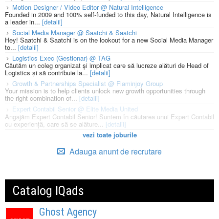
Motion Designer / Video Editor @ Natural Intelligence
Founded in 2009 and 100% self-funded to this day, Natural Intelligence is
a leader in...
[detalii]
Social Media Manager @ Saatchi & Saatchi
Hey! Saatchi & Saatchi is on the lookout for a new Social Media Manager
to...
[detalii]
Logistics Exec (Gestionar) @ TAG
Căutăm un coleg organizat și implicat care să lucreze alături de Head of
Logistics și să contribuie la...
[detalii]
Growth & Partnerships Specialist @ Flaminjoy Group
Your mission is to help clients unlock new growth opportunities through
the right combination of...
[detalii]
Expert Contabil Senior @ Elite Media United
Angajăm Expert Contabil Senior! Suntem în căutarea unui Expert Contabil
cu experiență, care să se alăture...
[detalii]
vezi toate joburile
Adauga anunt de recrutare
Catalog IQads
Ghost Agency