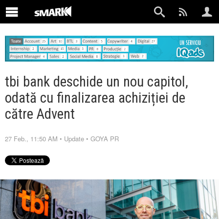
tbi bank deschide un nou capitol,
odată cu finalizarea achiziției de
către Advent
27 Feb., 11:50 AM
•
Update
•
GOYA PR