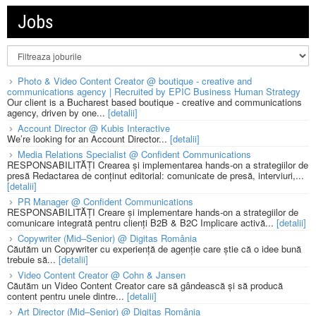
Jobs
Photo & Video Content Creator @ boutique - creative and
communications agency | Recruited by EPIC Business Human Strategy
Our client is a Bucharest based boutique - creative and communications
agency, driven by one...
[detalii]
Account Director @ Kubis Interactive
We’re looking for an Account Director...
[detalii]
Media Relations Specialist @ Confident Communications
RESPONSABILITĂȚI Crearea și implementarea hands-on a strategiilor de
presă Redactarea de conținut editorial: comunicate de presă, interviuri,...
[detalii]
PR Manager @ Confident Communications
RESPONSABILITĂȚI Creare și implementare hands-on a strategiilor de
comunicare integrată pentru clienți B2B & B2C Implicare activă...
[detalii]
Copywriter (Mid–Senior) @ Digitas România
Căutăm un Copywriter cu experiență de agenție care știe că o idee bună
trebuie să...
[detalii]
Video Content Creator @ Cohn & Jansen
Căutăm un Video Content Creator care să gândească și să producă
content pentru unele dintre...
[detalii]
Art Director (Mid–Senior) @ Digitas România