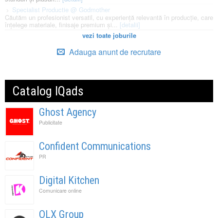
Specialist Productie @ Godmother
Căutăm un profesionist versatil, cu experiență relevantă în producție, care
înțelege materiale, finisaje premium și...
[detalii]
vezi toate joburile
Adauga anunt de recrutare
Catalog IQads
Ghost Agency
Publicitate
Confident Communications
PR
Digital Kitchen
Comunicare online
OLX Group