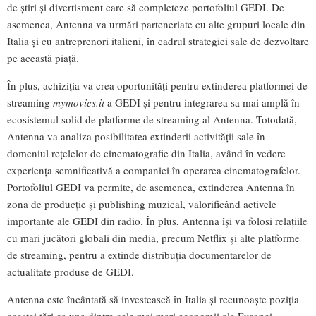
de știri și divertisment care să completeze portofoliul GEDI. De
asemenea, Antenna va urmări parteneriate cu alte grupuri locale din
Italia și cu antreprenori italieni, în cadrul strategiei sale de dezvoltare
pe această piață.
În plus, achiziția va crea oportunități pentru extinderea platformei de
streaming
mymovies.it
a GEDI și pentru integrarea sa mai amplă în
ecosistemul solid de platforme de streaming al Antenna. Totodată,
Antenna va analiza posibilitatea extinderii activității sale în
domeniul rețelelor de cinematografie din Italia, având în vedere
experiența semnificativă a companiei în operarea cinematografelor.
Portofoliul GEDI va permite, de asemenea, extinderea Antenna în
zona de producție și publishing muzical, valorificând activele
importante ale GEDI din radio. În plus, Antenna își va folosi relațiile
cu mari jucători globali din media, precum Netflix și alte platforme
de streaming, pentru a extinde distribuția documentarelor de
actualitate produse de GEDI.
Antenna este încântată să investească în Italia și recunoaște poziția