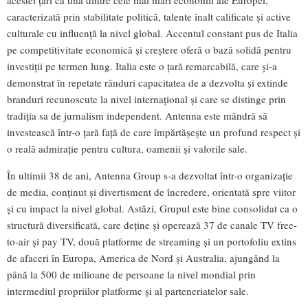
acestei țări ca una dintre cele mai mari economii ale Europei,
caracterizată prin stabilitate politică, talente înalt calificate și active
culturale cu influență la nivel global. Accentul constant pus de Italia
pe competitivitate economică și creștere oferă o bază solidă pentru
investiții pe termen lung. Italia este o țară remarcabilă, care și-a
demonstrat în repetate rânduri capacitatea de a dezvolta și extinde
branduri recunoscute la nivel internațional și care se distinge prin
tradiția sa de jurnalism independent. Antenna este mândră să
investească într-o țară față de care împărtășește un profund respect și
o reală admirație pentru cultura, oamenii și valorile sale.
În ultimii 38 de ani, Antenna Group s-a dezvoltat într-o organizație
de media, conținut și divertisment de încredere, orientată spre viitor
și cu impact la nivel global. Astăzi, Grupul este bine consolidat ca o
structură diversificată, care deține și operează 37 de canale TV free-
to-air și pay TV, două platforme de streaming și un portofoliu extins
de afaceri în Europa, America de Nord și Australia, ajungând la
până la 500 de milioane de persoane la nivel mondial prin
intermediul propriilor platforme și al parteneriatelor sale.