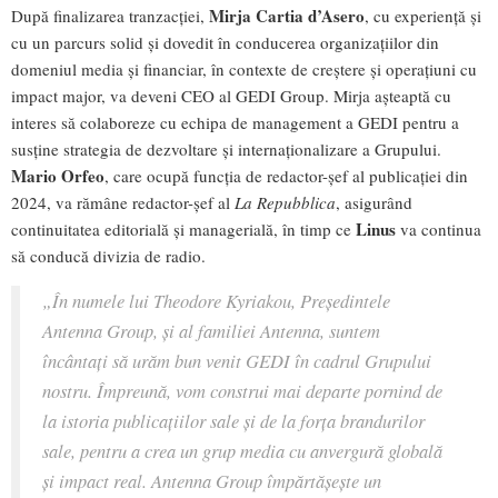
Mirja Cartia d’Asero
După finalizarea tranzacției,
, cu experiență și
cu un parcurs solid și dovedit în conducerea organizațiilor din
domeniul media și financiar, în contexte de creștere și operațiuni cu
impact major, va deveni CEO al GEDI Group. Mirja așteaptă cu
interes să colaboreze cu echipa de management a GEDI pentru a
susține strategia de dezvoltare și internaționalizare a Grupului.
Mario Orfeo
, care ocupă funcția de redactor-șef al publicației din
2024, va rămâne redactor-șef al
La Repubblica
, asigurând
Linus
continuitatea editorială și managerială, în timp ce
va continua
să conducă divizia de radio.
„În numele lui Theodore Kyriakou, Președintele
Antenna Group, și al familiei Antenna, suntem
încântați să urăm bun venit GEDI în cadrul Grupului
nostru. Împreună, vom construi mai departe pornind de
la istoria publicațiilor sale și de la forța brandurilor
sale, pentru a crea un grup media cu anvergură globală
și impact real. Antenna Group împărtășește un