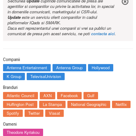
Sectiunea
Update
cuprinde comunicatele de presa ale
agentiilor si companiilor cu privire la activitatea lor, in special
in domeniile comunicarii, marketingului si CSR-ului.
Update
este un serviciu oferit companiilor in cadrul
platformelor IQads si SMARK.
Daca esti reprezentantul unei companii si vrei sa publici un
comunicat de presa prin acest serviciu, ne poti
contacta aici
.
Companii
Antenna Entertainment
Antenna Group
Hollywood
K Group
TelevisaUnivision
Branduri
Atlantic Council
AXN
Facebook
Gulf
Huffington Post
La Stampa
National Geographic
Netflix
Spotify
Twitter
Viasat
Oameni
Theodore Kyriakou