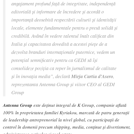
angajament profund față de integritate, independență
editorială și informare de încredere și acordă o
importanță deosebită respectării culturii și identității
locale, elemente fundamentale pentru o presă solidă și
credibilă. Având în vedere talentul înalt calificat din
Italia și capacitatea dovedită a acestei piețe de a
dezvolta branduri internaționale puternice, vedem un
potențial semnificativ pentru ca GEDI să își
consolideze poziția ca reper în jurnalismul de calitate
și în inovația media”
, declară
Mirja Cartia d’Asero
,
reprezentanta Antenna Group și viitor CEO al GEDI
Group
Antenna Group
este deținut integral de K Group, companie aflată
100% în proprietatea familiei Kyriakou, marcată de patru generații
de leadership antreprenorial la nivel global, cu participații de
control în domenii precum shipping, media, conținut și divertisment,