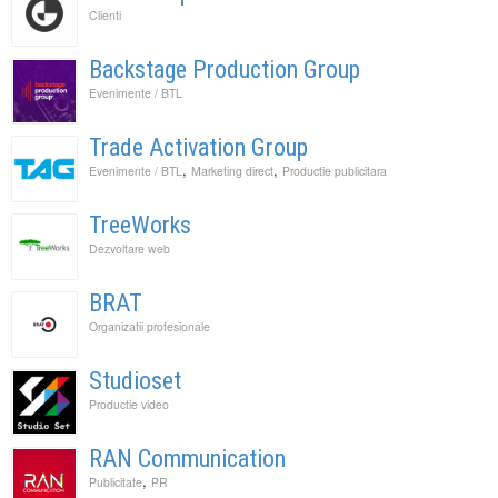
Clienti
Backstage Production Group
Evenimente / BTL
Trade Activation Group
,
,
Evenimente / BTL
Marketing direct
Productie publicitara
TreeWorks
Dezvoltare web
BRAT
Organizatii profesionale
Studioset
Productie video
RAN Communication
,
Publicitate
PR