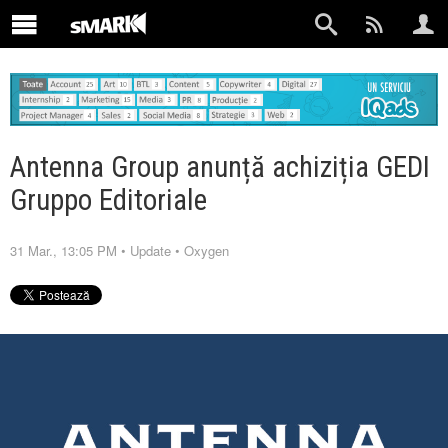
Antenna Group anunță achiziția GEDI
Gruppo Editoriale
31 Mar., 13:05 PM
•
Update
•
Oxygen