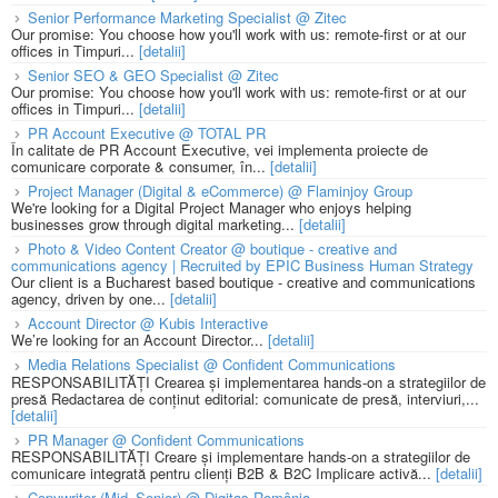
Senior Performance Marketing Specialist @ Zitec
Our promise: You choose how you'll work with us: remote-first or at our
offices in Timpuri...
[detalii]
Senior SEO & GEO Specialist @ Zitec
Our promise: You choose how you'll work with us: remote-first or at our
offices in Timpuri...
[detalii]
PR Account Executive @ TOTAL PR
În calitate de PR Account Executive, vei implementa proiecte de
comunicare corporate & consumer, în...
[detalii]
Project Manager (Digital & eCommerce) @ Flaminjoy Group
We're looking for a Digital Project Manager who enjoys helping
businesses grow through digital marketing...
[detalii]
Photo & Video Content Creator @ boutique - creative and
communications agency | Recruited by EPIC Business Human Strategy
Our client is a Bucharest based boutique - creative and communications
agency, driven by one...
[detalii]
Account Director @ Kubis Interactive
We’re looking for an Account Director...
[detalii]
Media Relations Specialist @ Confident Communications
RESPONSABILITĂȚI Crearea și implementarea hands-on a strategiilor de
presă Redactarea de conținut editorial: comunicate de presă, interviuri,...
[detalii]
PR Manager @ Confident Communications
RESPONSABILITĂȚI Creare și implementare hands-on a strategiilor de
comunicare integrată pentru clienți B2B & B2C Implicare activă...
[detalii]
Copywriter (Mid–Senior) @ Digitas România