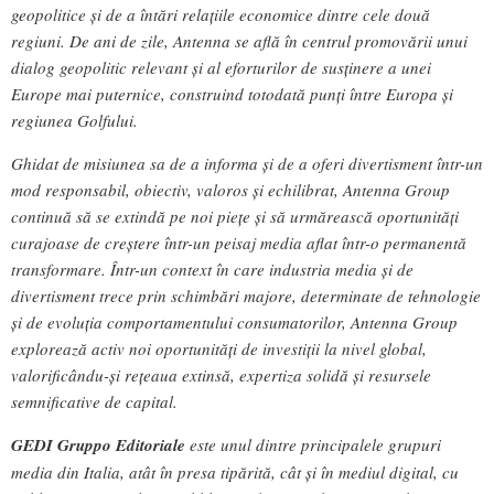
geopolitice și de a întări relațiile economice dintre cele două
regiuni. De ani de zile, Antenna se află în centrul promovării unui
dialog geopolitic relevant și al eforturilor de susținere a unei
Europe mai puternice, construind totodată punți între Europa și
regiunea Golfului.
Ghidat de misiunea sa de a informa și de a oferi divertisment într-un
mod responsabil, obiectiv, valoros și echilibrat, Antenna Group
continuă să se extindă pe noi piețe și să urmărească oportunități
curajoase de creștere într-un peisaj media aflat într-o permanentă
transformare. Într-un context în care industria media și de
divertisment trece prin schimbări majore, determinate de tehnologie
și de evoluția comportamentului consumatorilor, Antenna Group
explorează activ noi oportunități de investiții la nivel global,
valorificându-și rețeaua extinsă, expertiza solidă și resursele
semnificative de capital.
GEDI Gruppo Editoriale
este unul dintre principalele grupuri
media din Italia, atât în presa tipărită, cât și în mediul digital, cu