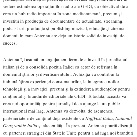
vedere extinderea operațiunilor radio ale GEDI, cu obiectivul de a
crea un hub radio important în zona mediteraneană, precum și
investiții în producția de documentare de actualitate, streaming,
podcast-uri, producție și publishing muzical, educație și cinema -
domenii în care Antenna are deja un istoric solid de investiții de
succes.
Antenna își asumă un angajament ferm de a investi în jurnalismul
italian și de a consolida poziția Italiei ca actor de referință în
domeniul știrilor și divertismentului. Achiziția va contribui la
îmbunătățirea experienței consumatorilor, la integrarea noilor
tehnologii și a inovației, precum și la extinderea audiențelor pentru
conținutul și brandurile editoriale ale GEDI. Totodată, aceasta va
crea noi oportunități pentru jurnaliști de a ajunge la un public
internațional mai larg. Antenna va dezvolta, de asemenea,
parteneriatele de conținut deja existente cu
HuffPost Italia
,
National
Geographic Italia
și alte entități. În prezent, Antenna poartă discuții
cu parteneri strategici din Statele Unite pentru a adăuga noi branduri