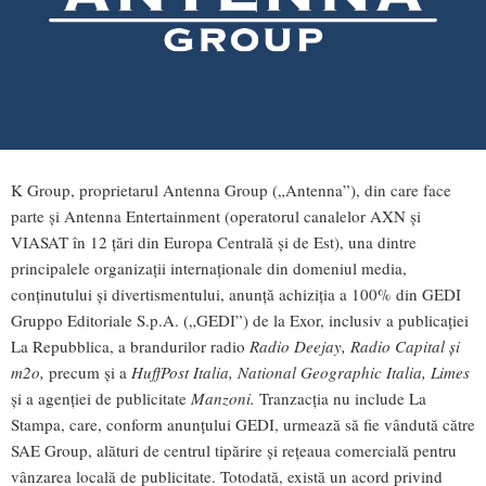
K Group, proprietarul Antenna Group („Antenna”), din care face
parte și Antenna Entertainment (operatorul canalelor AXN și
VIASAT în 12 țări din Europa Centrală și de Est), una dintre
principalele organizații internaționale din domeniul media,
conținutului și divertismentului, anunță achiziția a 100% din GEDI
Gruppo Editoriale S.p.A. („GEDI”) de la Exor, inclusiv a publicației
La Repubblica, a brandurilor radio
Radio Deejay, Radio Capital și
m2o,
precum și a
HuffPost Italia, National Geographic Italia, Limes
și a agenției de publicitate
Manzoni.
Tranzacția nu include La
Stampa, care, conform anunțului GEDI, urmează să fie vândută către
SAE Group, alături de centrul tipărire și rețeaua comercială pentru
vânzarea locală de publicitate. Totodată, există un acord privind