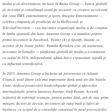
media și de divertisment, inclusiv în Raine Group — banca globală
de investiții și consultanță axată pe sectoare cu creștere accelerată
din zona TMT, entertainment și sport, Imagine Entertainment —
celebra companie de producție de la Hollywood, și
TelevisaUnivision — cea mai mare organizație media și de conținut
în limba spaniolă din lume. Antenna Group s-a numărat printre
primii investitori în Facebook, Twitter (X) și Spotify, înainte ca
acestea să fie listate public. Familia Kyriakou este, de asemenea,
investitor în Semafor — platforma globală de media și evenimente
cu sediul în SUA, independentă, aflată într-o expansiune rapidă și
cu influență semnificativă.
În 2025, Antenna Group a încheiat un parteneriat cu Atlantic
Council, unul dintre cele mai importante think tank-uri din Statele
Unite, dedicat promovării leadershipului global și afacerilor
internaționale, pentru lansarea Europe–Gulf Forum. Această
inițiativă de referință reunește, pentru prima dată, șefi de stat, prim-
miniștri, factori de decizie, investitori de rang înalt și lideri de
business, cu scopul de a consolida consensul în jurul provocărilor