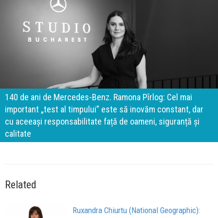
140 de ani de Mercedes-Benz. Ramona Pîrlog: Cel mai
important „test al timpului” este să inovăm constant, dar
cu aceeași responsabilitate față de oameni, siguranță și
calitate
Related
Ruxandra Chiurtu (National Geographic):