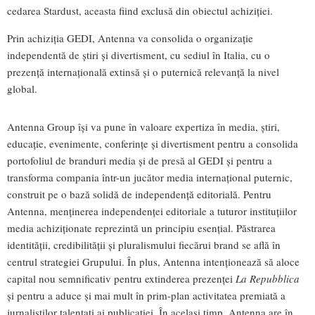
cedarea Stardust, aceasta fiind exclusă din obiectul achiziției.
Prin achiziția GEDI, Antenna va consolida o organizație
independentă de știri și divertisment, cu sediul în Italia, cu o
prezență internațională extinsă și o puternică relevanță la nivel
global.
Antenna Group își va pune în valoare expertiza în media, știri,
educație, evenimente, conferințe și divertisment pentru a consolida
portofoliul de branduri media și de presă al GEDI și pentru a
transforma compania într-un jucător media internațional puternic,
construit pe o bază solidă de independență editorială. Pentru
Antenna, menținerea independenței editoriale a tuturor instituțiilor
media achiziționate reprezintă un principiu esențial. Păstrarea
identității, credibilității și pluralismului fiecărui brand se află în
centrul strategiei Grupului. În plus, Antenna intenționează să aloce
capital nou semnificativ pentru extinderea prezenței
La Repubblica
și pentru a aduce și mai mult în prim-plan activitatea premiată a
jurnaliștilor talentați ai publicației. În același timp, Antenna are în