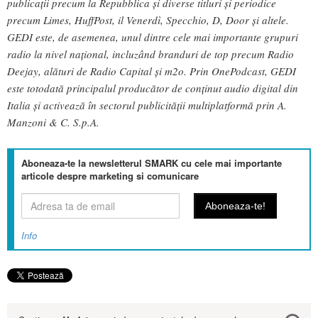
publicații precum la Repubblica și diverse titluri și periodice
precum Limes, HuffPost, il Venerdì, Specchio, D, Door și altele.
GEDI este, de asemenea, unul dintre cele mai importante grupuri
radio la nivel național, incluzând branduri de top precum Radio
Deejay, alături de Radio Capital și m2o. Prin OnePodcast, GEDI
este totodată principalul producător de conținut audio digital din
Italia și activează în sectorul publicității multiplatformă prin A.
Manzoni & C. S.p.A.
Aboneaza-te la newsletterul SMARK cu cele mai importante
articole despre marketing si comunicare
Info