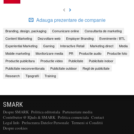
Adauga prezentare de companie
Branding, design, packaging
Comunicare online
Consultanta de marketing
Content Marketing
Dezvoltare web
Employer Branding
Evenimente / BTL
Experiential Marketing
Gaming
Interactive Retail
Marketing direct
Media
Mobile marketing
Monitorizare media
PR
Productie audio
Productie foto
Productie publicitara
Productie video
Publicitate
Publicitate indoor
Publicitate neconventionala
Publicitate outdoor
Regii de publicitate
Research
Tipografii
Training
SMARK
Despre SMARK
Politica editoriala
Parteneriate media
Contributor @ IQads & SMARK
Politica comerciala
Contact
Legal Info
Prelucrarea Datelor Personale
Termeni si Conditii
Despre cookies