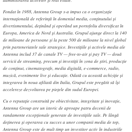
administrarea activelor și real estate.
Fondat în 1988, Antenna Group s-a impus ca o organizație
internațională de referință în domeniul media, conținutului și
divertismentului, deținând și operând un portofoliu diversificat în
Europa, America de Nord și Australia. Grupul ajunge direct la 140
de milioane de persoane și la peste 500 de milioane la nivel global
prin parteneriatele sale strategice. Investițiile și activele media ale
Antenna includ 37 de canale TV — free-to-air și pay TV — două
servicii de streaming, precum și investiții în zona de știri, producție
de conținut, cinematografe, media digitală, e-commerce, radio,
muzică, evenimente live și educație. Odată cu această achiziție și
integrarea în noua afiliată din Italia, Grupul este pregătit să își
accelereze dezvoltarea pe piețele din sudul Europei.
Cu o reputație construită pe obiectivitate, integritate și inovație,
Antenna Group are un istoric de aproape patru decenii de
randamente excepționale generate de investițiile sale. Pe lângă
deținerea și operarea cu succes a unor companii media de top,
Antenna Group este de mult timp un investitor activ în industriile