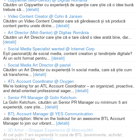
Căutăm un Copywriter cu experiență de agenție care știe că o idee bună
trebuie să...
[detalii]
Video Content Creator @ Cohn & Jansen
Căutăm un Video Content Creator care să gândească și să producă
content pentru unele dintre...
[detalii]
Art Director (Mid–Senior) @ Digitas România
Căutăm un Art Director care știe că e tare când o idee arată bine, dar...
[detalii]
Social Media Specialist wanted @ Internet Corp
Ești pasionat(ă) de social media, content creation și tendințele digitale?
Ai un ochi format pentru...
[detalii]
Social Media Art Director @ pastel
Căutăm un Art Director cu experiență în social media, care să știe cum
să transforme...
[detalii]
ATL Account Coordinator @ Oxygen
We’re looking for an ATL Account Coordinator – an organized, proactive,
and detail-oriented professional eager...
[detalii]
Senior PR Manager @ Golin Ketchum
La Golin Ketchum, căutăm un Senior PR Manager cu minimum 5 ani
experiență, care știe...
[detalii]
BTL Account Manager @ YES Communication
Job description: We're on the lookout for an awesome BTL Account
Manager to join our vibrant...
[detalii]
3D Artist – Shopper Experience @ Mercury360
Ai cel puțin 7 ani experiență în zona de BTL (evenimente, activări,
standuri și plasări...
[detalii]