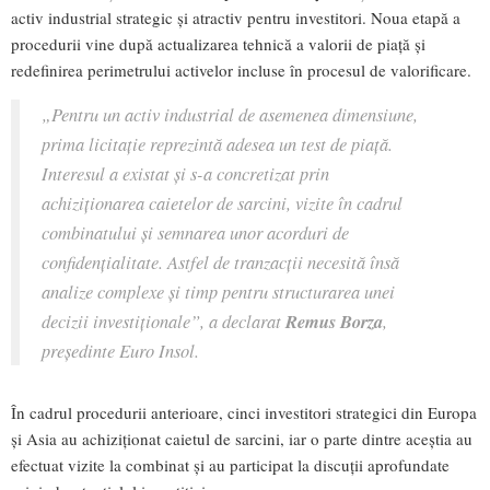
activ industrial strategic și atractiv pentru investitori. Noua etapă a
procedurii vine după actualizarea tehnică a valorii de piață și
redefinirea perimetrului activelor incluse în procesul de valorificare.
„Pentru un activ industrial de asemenea dimensiune,
prima licitație reprezintă adesea un test de piață.
Interesul a existat și s-a concretizat prin
achiziționarea caietelor de sarcini, vizite în cadrul
combinatului și semnarea unor acorduri de
confidențialitate. Astfel de tranzacții necesită însă
analize complexe și timp pentru structurarea unei
decizii investiționale”, a declarat
Remus Borza
,
președinte Euro Insol.
În cadrul procedurii anterioare, cinci investitori strategici din Europa
și Asia au achiziționat caietul de sarcini, iar o parte dintre aceștia au
efectuat vizite la combinat și au participat la discuții aprofundate