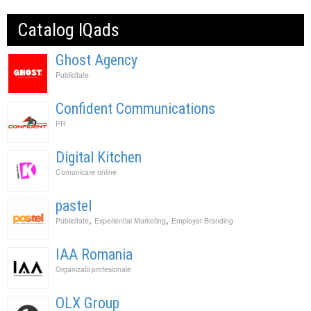
Catalog IQads
Ghost Agency
Publicitate
Confident Communications
PR
Digital Kitchen
Comunicare online
pastel
,
,
Publicitate
Experiential Marketing
Employer Branding
IAA Romania
Organizatii profesionale
OLX Group