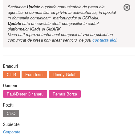
Sectiunea
Update
cuprinde comunicatele de presa ale
agentiilor si companiilor cu privire la activitatea lor, in special
in domeniile comunicarii, marketingului si CSR-ului.
Update
este un serviciu oferit companiilor in cadrul
platformelor IQads si SMARK.
Daca esti reprezentantul unei companii si vrei sa publici un
comunicat de presa prin acest serviciu, ne poti
contacta aici
.
Branduri
CITR
Euro Insol
Liberty Galati
Oameni
Paul-Dieter Cirlanaru
Remus Borza
Pozitii
CEO
Subiecte
Corporate