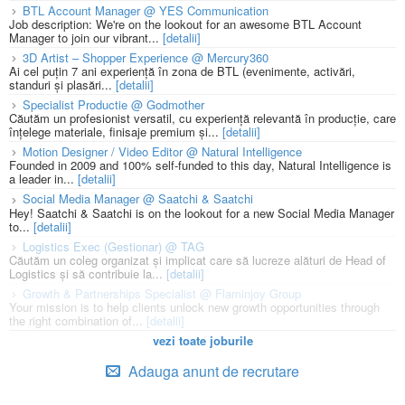
BTL Account Manager @ YES Communication
Job description: We're on the lookout for an awesome BTL Account
Manager to join our vibrant...
[detalii]
3D Artist – Shopper Experience @ Mercury360
Ai cel puțin 7 ani experiență în zona de BTL (evenimente, activări,
standuri și plasări...
[detalii]
Specialist Productie @ Godmother
Căutăm un profesionist versatil, cu experiență relevantă în producție, care
înțelege materiale, finisaje premium și...
[detalii]
Motion Designer / Video Editor @ Natural Intelligence
Founded in 2009 and 100% self-funded to this day, Natural Intelligence is
a leader in...
[detalii]
Social Media Manager @ Saatchi & Saatchi
Hey! Saatchi & Saatchi is on the lookout for a new Social Media Manager
to...
[detalii]
Logistics Exec (Gestionar) @ TAG
Căutăm un coleg organizat și implicat care să lucreze alături de Head of
Logistics și să contribuie la...
[detalii]
Growth & Partnerships Specialist @ Flaminjoy Group
Your mission is to help clients unlock new growth opportunities through
the right combination of...
[detalii]
vezi toate joburile
Adauga anunt de recrutare