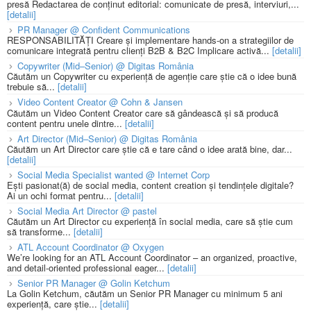
presă Redactarea de conținut editorial: comunicate de presă, interviuri,...
[detalii]
PR Manager @ Confident Communications
RESPONSABILITĂȚI Creare și implementare hands-on a strategiilor de
comunicare integrată pentru clienți B2B & B2C Implicare activă...
[detalii]
Copywriter (Mid–Senior) @ Digitas România
Căutăm un Copywriter cu experiență de agenție care știe că o idee bună
trebuie să...
[detalii]
Video Content Creator @ Cohn & Jansen
Căutăm un Video Content Creator care să gândească și să producă
content pentru unele dintre...
[detalii]
Art Director (Mid–Senior) @ Digitas România
Căutăm un Art Director care știe că e tare când o idee arată bine, dar...
[detalii]
Social Media Specialist wanted @ Internet Corp
Ești pasionat(ă) de social media, content creation și tendințele digitale?
Ai un ochi format pentru...
[detalii]
Social Media Art Director @ pastel
Căutăm un Art Director cu experiență în social media, care să știe cum
să transforme...
[detalii]
ATL Account Coordinator @ Oxygen
We’re looking for an ATL Account Coordinator – an organized, proactive,
and detail-oriented professional eager...
[detalii]
Senior PR Manager @ Golin Ketchum
La Golin Ketchum, căutăm un Senior PR Manager cu minimum 5 ani
experiență, care știe...
[detalii]