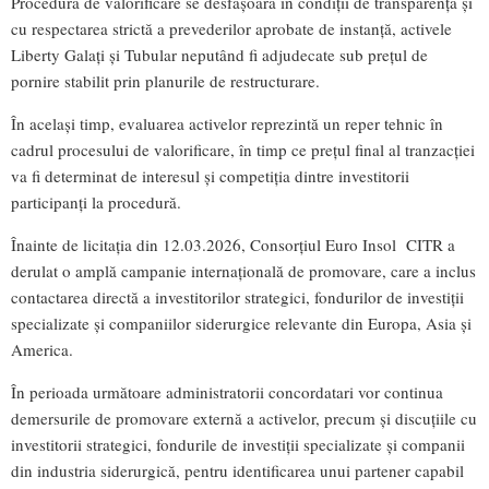
Procedura de valorificare se desfășoară în condiții de transparență și
cu respectarea strictă a prevederilor aprobate de instanță, activele
Liberty Galați și Tubular neputând fi adjudecate sub prețul de
pornire stabilit prin planurile de restructurare.
În același timp, evaluarea activelor reprezintă un reper tehnic în
cadrul procesului de valorificare, în timp ce prețul final al tranzacției
va fi determinat de interesul și competiția dintre investitorii
participanți la procedură.
Înainte de licitația din 12.03.2026, Consorțiul Euro Insol CITR a
derulat o amplă campanie internațională de promovare, care a inclus
contactarea directă a investitorilor strategici, fondurilor de investiții
specializate și companiilor siderurgice relevante din Europa, Asia și
America.
În perioada următoare administratorii concordatari vor continua
demersurile de promovare externă a activelor, precum și discuțiile cu
investitorii strategici, fondurile de investiții specializate și companii
din industria siderurgică, pentru identificarea unui partener capabil