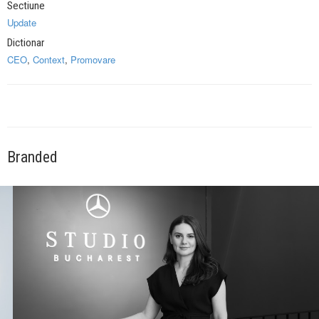
Sectiune
Update
Dictionar
CEO
,
Context
,
Promovare
Branded