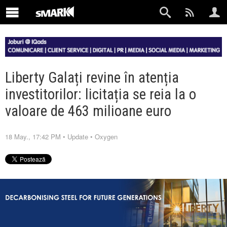
Liberty Galați revine în atenția
investitorilor: licitația se reia la o
valoare de 463 milioane euro
18 May., 17:42 PM
•
Update
•
Oxygen