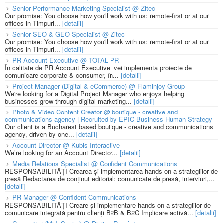
Senior Performance Marketing Specialist @ Zitec
Our promise: You choose how you'll work with us: remote-first or at our
offices in Timpuri...
[detalii]
Senior SEO & GEO Specialist @ Zitec
Our promise: You choose how you'll work with us: remote-first or at our
offices in Timpuri...
[detalii]
PR Account Executive @ TOTAL PR
În calitate de PR Account Executive, vei implementa proiecte de
comunicare corporate & consumer, în...
[detalii]
Project Manager (Digital & eCommerce) @ Flaminjoy Group
We're looking for a Digital Project Manager who enjoys helping
businesses grow through digital marketing...
[detalii]
Photo & Video Content Creator @ boutique - creative and
communications agency | Recruited by EPIC Business Human Strategy
Our client is a Bucharest based boutique - creative and communications
agency, driven by one...
[detalii]
Account Director @ Kubis Interactive
We’re looking for an Account Director...
[detalii]
Media Relations Specialist @ Confident Communications
RESPONSABILITĂȚI Crearea și implementarea hands-on a strategiilor de
presă Redactarea de conținut editorial: comunicate de presă, interviuri,...
[detalii]
PR Manager @ Confident Communications
RESPONSABILITĂȚI Creare și implementare hands-on a strategiilor de
comunicare integrată pentru clienți B2B & B2C Implicare activă...
[detalii]