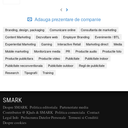
Adauga prezentare de companie
Branding, design, packaging
Comunicare online
Consultanta de marketing
Content Marketing
Dezvoltare web
Employer Branding
Evenimente / BTL
Experiential Marketing
Gaming
Interactive Retail
Marketing direct
Media
Mobile marketing
Monitorizare media
PR
Productie audio
Productie foto
Productie publicitara
Productie video
Publicitate
Publicitate indoor
Publicitate neconventionala
Publicitate outdoor
Regii de publicitate
Research
Tipografii
Training
SMARK
Despre SMARK
Politica editoriala
Parteneriate media
Contributor @ IQads & SMARK
Politica comerciala
Contact
Legal Info
Prelucrarea Datelor Personale
Termeni si Conditii
Despre cookies