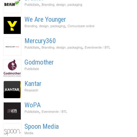
,
Publicitate
Branding, design, packaging
We Are Younger
,
Branding, design, packaging
Comunicare online
Mercury360
,
,
Publicitate
Branding, design, packaging
Evenimente / BTL
Godmother
Publicitate
Kantar
Research
WoPA
,
Publicitate
Evenimente / BTL
Spoon Media
Media