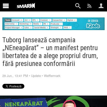
Tuborg lansează campania
„NEneapărat” – un manifest pentru
libertatea de a alege propriul drum,
fără presiunea conformării
29 Jun., 13:41 PM
•
Update
•
Wefflermark