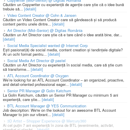
Copywriter (Mid–Senior) @ Digitas România
Căutăm un Copywriter cu experiență de agenție care știe că o idee bună
trebuie să...
[detalii]
Video Content Creator @ Cohn & Jansen
Căutăm un Video Content Creator care să gândească și să producă
content pentru unele dintre...
[detalii]
Art Director (Mid–Senior) @ Digitas România
Căutăm un Art Director care știe că e tare când o idee arată bine, dar...
[detalii]
Social Media Specialist wanted @ Internet Corp
Ești pasionat(ă) de social media, content creation și tendințele digitale?
Ai un ochi format pentru...
[detalii]
Social Media Art Director @ pastel
Căutăm un Art Director cu experiență în social media, care să știe cum
să transforme...
[detalii]
ATL Account Coordinator @ Oxygen
We’re looking for an ATL Account Coordinator – an organized, proactive,
and detail-oriented professional eager...
[detalii]
Senior PR Manager @ Golin Ketchum
La Golin Ketchum, căutăm un Senior PR Manager cu minimum 5 ani
experiență, care știe...
[detalii]
BTL Account Manager @ YES Communication
Job description: We're on the lookout for an awesome BTL Account
Manager to join our vibrant...
[detalii]
3D Artist – Shopper Experience @ Mercury360
Ai cel puțin 7 ani experiență în zona de BTL (evenimente, activări,
standuri și plasări...
[detalii]