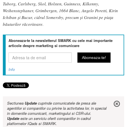
Tuborg, Carlsberg, Skol, Holsten, Guinness, Kilkenny,
Weihenstephaner, Grimbergen, 1664 Blanc, Angelo Poretti, Kirin
Ichiban și Bucur, cidrul Somersby, precum şi Granini pe piaţa
băuturilor răcoritoare.
Aboneaza-te la newsletterul SMARK cu cele mai importante
articole despre marketing si comunicare
Info
Sectiunea
Update
cuprinde comunicatele de presa ale
agentiilor si companiilor cu privire la activitatea lor, in special
in domeniile comunicarii, marketingului si CSR-ului.
Update
este un serviciu oferit companiilor in cadrul
platformelor IQads si SMARK.