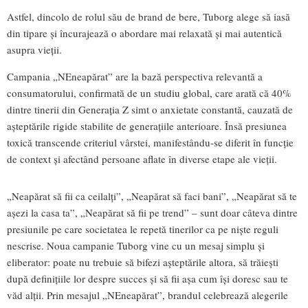
Astfel, dincolo de rolul său de brand de bere, Tuborg alege să iasă
din tipare și încurajează o abordare mai relaxată și mai autentică
asupra vieții.
Campania „NEneapărat” are la bază perspectiva relevantă a
consumatorului, confirmată de un studiu global, care arată că 40%
dintre tinerii din Generația Z simt o anxietate constantă, cauzată de
așteptările rigide stabilite de generațiile anterioare. Însă presiunea
toxică transcende criteriul vârstei, manifestându-se diferit în funcție
de context și afectând persoane aflate în diverse etape ale vieții.
„Neapărat să fii ca ceilalți”, „Neapărat să faci bani”, „Neapărat să te
așezi la casa ta”, „Neapărat să fii pe trend” – sunt doar câteva dintre
presiunile pe care societatea le repetă tinerilor ca pe niște reguli
nescrise. Noua campanie Tuborg vine cu un mesaj simplu și
eliberator: poate nu trebuie să bifezi așteptările altora, să trăiești
după definițiile lor despre succes și să fii așa cum își doresc sau te
văd alții. Prin mesajul „NEneapărat”, brandul celebrează alegerile