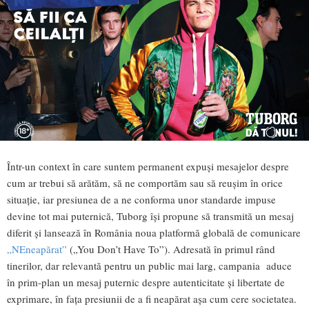
Într-un context în care suntem permanent expuși mesajelor despre
cum ar trebui să arătăm, să ne comportăm sau să reușim în orice
situație, iar presiunea de a ne conforma unor standarde impuse
devine tot mai puternică, Tuborg își propune să transmită un mesaj
diferit și lansează în România noua platformă globală de comunicare
„NEneapărat”
(„You Don’t Have To”). Adresată în primul rând
tinerilor, dar relevantă pentru un public mai larg, campania aduce
în prim-plan un mesaj puternic despre autenticitate și libertate de
exprimare, în fața presiunii de a fi neapărat așa cum cere societatea.