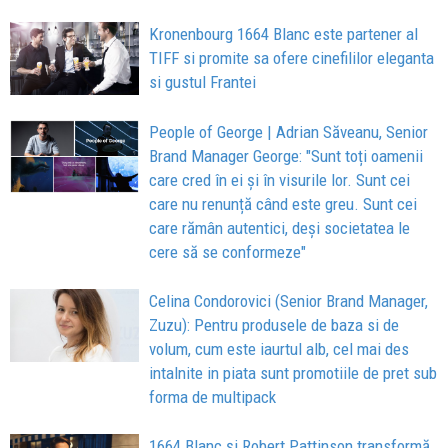
Kronenbourg 1664 Blanc este partener al
TIFF si promite sa ofere cinefililor eleganta
si gustul Frantei
People of George | Adrian Săveanu, Senior
Brand Manager George: "Sunt toți oamenii
care cred în ei și în visurile lor. Sunt cei
care nu renunță când este greu. Sunt cei
care rămân autentici, deși societatea le
cere să se conformeze"
Celina Condorovici (Senior Brand Manager,
Zuzu): Pentru produsele de baza si de
volum, cum este iaurtul alb, cel mai des
intalnite in piata sunt promotiile de pret sub
forma de multipack
1664 Blanc și Robert Pattinson transformă