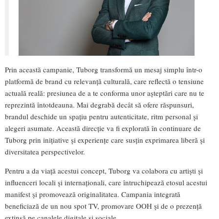
Prin această campanie, Tuborg transformă un mesaj simplu într-o
platformă de brand cu relevanță culturală, care reflectă o tensiune
actuală reală: presiunea de a te conforma unor așteptări care nu te
reprezintă întotdeauna. Mai degrabă decât să ofere răspunsuri,
brandul deschide un spațiu pentru autenticitate, ritm personal și
alegeri asumate. Această direcție va fi explorată în continuare de
Tuborg prin inițiative și experiențe care susțin exprimarea liberă și
diversitatea perspectivelor.
Pentru a da viață acestui concept, Tuborg va colabora cu artiști și
influenceri locali și internaționali, care întruchipează etosul acestui
manifest și promovează originalitatea. Campania integrată
beneficiază de un nou spot TV, promovare OOH și de o prezență
extinsă pe canalele digitale și sociale.