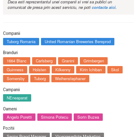
Daca esti reprezentantul unei companii si vrei sa publici un
comunicat de presa prin acest serviciu, ne poti
contacta aici
.
Companii
Tuborg Romania
United Romanian Breweries Bereprod
Branduri
1664 Blanc
Carlsberg
Granini
Grimbergen
Guinness
Holsten
Kilkenny
Kirin Ichiban
Skol
Somersby
Tuborg
Weihenstephaner
Campanii
NEneaparat
Oameni
Angelo Poretti
Simona Potecu
Sorin Buzea
Pozitii
Senior Brand Manager
Vicepresedinte Marketing