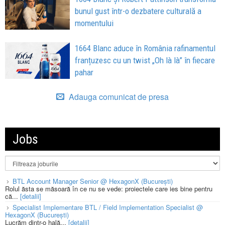
bunul gust într-o dezbatere culturală a
momentului
1664 Blanc aduce în România rafinamentul
franțuzesc cu un twist „Oh là là” în fiecare
pahar
Adauga comunicat de presa
Jobs
BTL Account Manager Senior @ HexagonX (București)
Rolul ăsta se măsoară în ce nu se vede: proiectele care ies bine pentru
că...
[detalii]
Specialist Implementare BTL / Field Implementation Specialist @
HexagonX (București)
Lucrăm dintr-o hală...
[detalii]