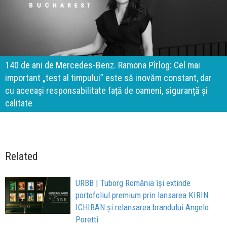
140 de ani de Mercedes-Benz. Ramona Pîrlog: Cel mai
important „test al timpului” este să inovăm constant, dar
cu aceeași responsabilitate față de oameni, siguranță și
calitate
Related
URBB | Tuborg România își extinde
portofoliul premium prin lansarea KIRIN
ICHIBAN și relansarea brandului Angelo
Poretti