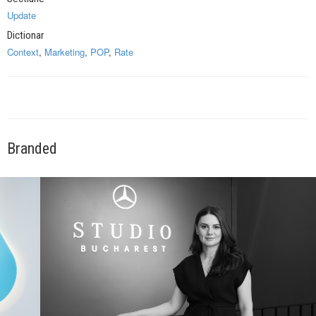
Update
Dictionar
Context
,
Marketing
,
POP
,
Rate
Branded