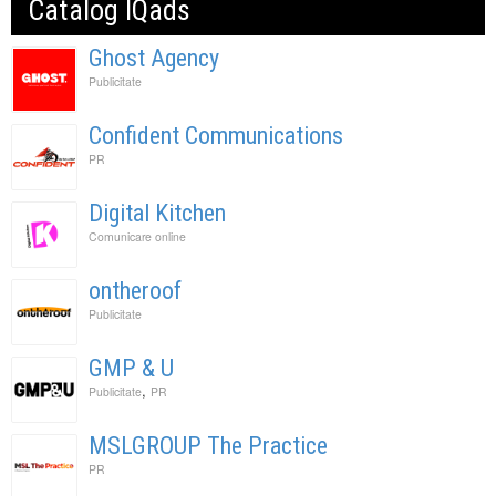
Catalog IQads
Ghost Agency
Publicitate
Confident Communications
PR
Digital Kitchen
Comunicare online
ontheroof
Publicitate
GMP & U
,
Publicitate
PR
MSLGROUP The Practice
PR