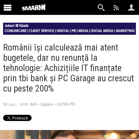
Românii își calculează mai atent
bugetele, dar nu renunță la
tehnologie: Achizițiile IT finanțate
prin tbi bank și PC Garage au crescut
cu peste 200%
30 Jun., 10:01 AM
•
Update
•
GOYA PR