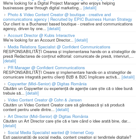
We're looking for a Digital Project Manager who enjoys helping
businesses grow through digital marketing...
[detalii]
Photo & Video Content Creator @ boutique - creative and
communications agency | Recruited by EPIC Business Human Strategy
Our client is a Bucharest based boutique - creative and communications
agency, driven by one...
[detalii]
Account Director @ Kubis Interactive
We’re looking for an Account Director...
[detalii]
Media Relations Specialist @ Confident Communications
RESPONSABILITĂȚI Crearea și implementarea hands-on a strategiilor de
presă Redactarea de conținut editorial: comunicate de presă, interviuri,...
[detalii]
PR Manager @ Confident Communications
RESPONSABILITĂȚI Creare și implementare hands-on a strategiilor de
comunicare integrată pentru clienți B2B & B2C Implicare activă...
[detalii]
Copywriter (Mid–Senior) @ Digitas România
Căutăm un Copywriter cu experiență de agenție care știe că o idee bună
trebuie să...
[detalii]
Video Content Creator @ Cohn & Jansen
Căutăm un Video Content Creator care să gândească și să producă
content pentru unele dintre...
[detalii]
Art Director (Mid–Senior) @ Digitas România
Căutăm un Art Director care știe că e tare când o idee arată bine, dar...
[detalii]
Social Media Specialist wanted @ Internet Corp
Ești pasionat(ă) de social media, content creation și tendințele digitale?