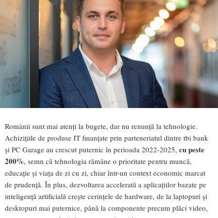
Românii sunt mai atenți la bugete, dar nu renunță la tehnologie.
Achizițiile de produse IT finanțate prin parteneriatul dintre tbi bank
cu peste
și PC Garage au crescut puternic în perioada 2022-2025,
200%
, semn că tehnologia rămâne o prioritate pentru muncă,
educație și viața de zi cu zi, chiar într-un context economic marcat
de prudență. În plus, dezvoltarea accelerată a aplicațiilor bazate pe
inteligență artificială crește cerințele de hardware, de la laptopuri și
desktopuri mai puternice, până la componente precum plăci video,