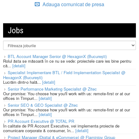
Adauga comunicat de presa
Jobs
BTL Account Manager Senior @ HexagonX (București)
Rolul ăsta se măsoară în ce nu se vede: proiectele care ies bine pentru
că...
[detalii]
Specialist Implementare BTL / Field Implementation Specialist @
HexagonX (București)
Lucrăm dintr-o hală...
[detalii]
Senior Performance Marketing Specialist @ Zitec
Our promise: You choose how you'll work with us: remote-first or at our
offices in Timpuri...
[detalii]
Senior SEO & GEO Specialist @ Zitec
Our promise: You choose how you'll work with us: remote-first or at our
offices in Timpuri...
[detalii]
PR Account Executive @ TOTAL PR
În calitate de PR Account Executive, vei implementa proiecte de
comunicare corporate & consumer, în...
[detalii]
Project Manager (Digital & eCommerce) @ Flaminjoy Group