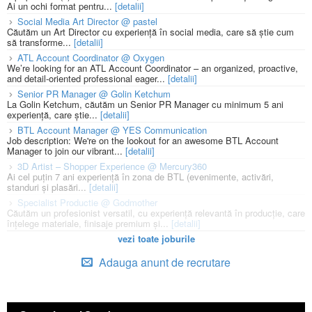
Ai un ochi format pentru...
[detalii]
Social Media Art Director @ pastel
Căutăm un Art Director cu experiență în social media, care să știe cum
să transforme...
[detalii]
ATL Account Coordinator @ Oxygen
We’re looking for an ATL Account Coordinator – an organized, proactive,
and detail-oriented professional eager...
[detalii]
Senior PR Manager @ Golin Ketchum
La Golin Ketchum, căutăm un Senior PR Manager cu minimum 5 ani
experiență, care știe...
[detalii]
BTL Account Manager @ YES Communication
Job description: We're on the lookout for an awesome BTL Account
Manager to join our vibrant...
[detalii]
3D Artist – Shopper Experience @ Mercury360
Ai cel puțin 7 ani experiență în zona de BTL (evenimente, activări,
standuri și plasări...
[detalii]
Specialist Productie @ Godmother
Căutăm un profesionist versatil, cu experiență relevantă în producție, care
înțelege materiale, finisaje premium și...
[detalii]
vezi toate joburile
Adauga anunt de recrutare