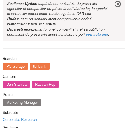
Sectiunea
Update
cuprinde comunicatele de presa ale
agentiilor si companiilor cu privire la activitatea lor, in special
in domeniile comunicarii, marketingului si CSR-ului.
Update
este un serviciu oferit companiilor in cadrul
platformelor IQads si SMARK.
Daca esti reprezentantul unei companii si vrei sa publici un
comunicat de presa prin acest serviciu, ne poti
contacta aici
.
Branduri
PC Garage
tbi bank
Oameni
Dan Stanica
Razvan Pop
Pozitii
Marketing Manager
Subiecte
Corporate
,
Research
Sectiune