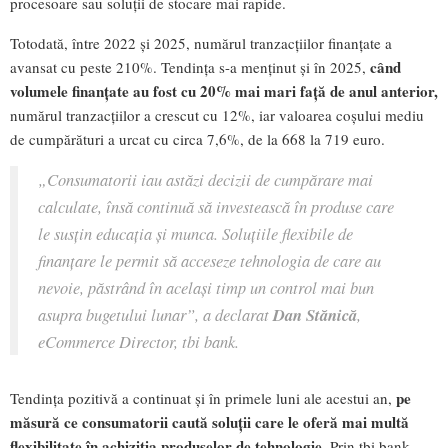
procesoare sau soluții de stocare mai rapide.
Totodată, între 2022 și 2025, numărul tranzacțiilor finanțate a
când
avansat cu peste 210%. Tendința s-a menținut și în 2025,
volumele finanțate au fost cu 20% mai mari față de anul anterior,
numărul tranzacțiilor a crescut cu 12%, iar valoarea coșului mediu
de cumpărături a urcat cu circa 7,6%, de la 668 la 719 euro.
„Consumatorii iau astăzi decizii de cumpărare mai
calculate, însă continuă să investească în produse care
le susțin educația și munca. Soluțiile flexibile de
finanțare le permit să acceseze tehnologia de care au
nevoie, păstrând în același timp un control mai bun
asupra bugetului lunar”, a declarat
Dan Stănică
,
eCommerce Director, tbi bank.
pe
Tendința pozitivă a continuat și în primele luni ale acestui an,
măsură ce consumatorii caută soluții care le oferă mai multă
flexibilitate în achiziția produselor de tehnologie
. Prin tbi bank,