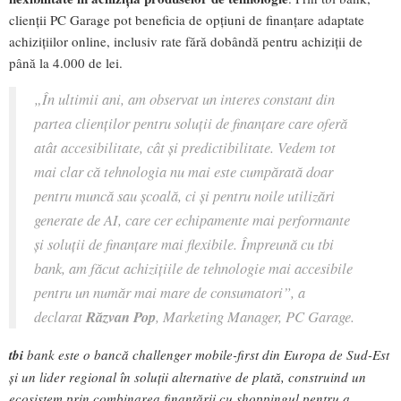
clienții PC Garage pot beneficia de opțiuni de finanțare adaptate
achizițiilor online, inclusiv rate fără dobândă pentru achiziții de
până la 4.000 de lei.
„În ultimii ani, am observat un interes constant din
partea clienților pentru soluții de finanțare care oferă
atât accesibilitate, cât și predictibilitate. Vedem tot
mai clar că tehnologia nu mai este cumpărată doar
pentru muncă sau școală, ci și pentru noile utilizări
generate de AI, care cer echipamente mai performante
și soluții de finanțare mai flexibile. Împreună cu tbi
bank, am făcut achizițiile de tehnologie mai accesibile
pentru un număr mai mare de consumatori”, a
declarat
Răzvan Pop
, Marketing Manager, PC Garage.
tbi
bank este o bancă challenger mobile-first din Europa de Sud-Est
și un lider regional în soluții alternative de plată, construind un
ecosistem prin combinarea finanțării cu shoppingul pentru a