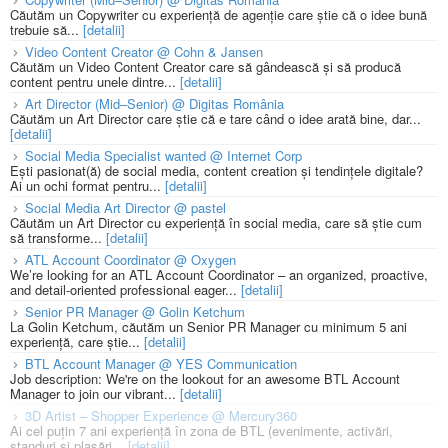
Căutăm un Copywriter cu experiență de agenție care știe că o idee bună
trebuie să...
[detalii]
Video Content Creator @ Cohn & Jansen
Căutăm un Video Content Creator care să gândească și să producă
content pentru unele dintre...
[detalii]
Art Director (Mid–Senior) @ Digitas România
Căutăm un Art Director care știe că e tare când o idee arată bine, dar...
[detalii]
Social Media Specialist wanted @ Internet Corp
Ești pasionat(ă) de social media, content creation și tendințele digitale?
Ai un ochi format pentru...
[detalii]
Social Media Art Director @ pastel
Căutăm un Art Director cu experiență în social media, care să știe cum
să transforme...
[detalii]
ATL Account Coordinator @ Oxygen
We’re looking for an ATL Account Coordinator – an organized, proactive,
and detail-oriented professional eager...
[detalii]
Senior PR Manager @ Golin Ketchum
La Golin Ketchum, căutăm un Senior PR Manager cu minimum 5 ani
experiență, care știe...
[detalii]
BTL Account Manager @ YES Communication
Job description: We're on the lookout for an awesome BTL Account
Manager to join our vibrant...
[detalii]
3D Artist – Shopper Experience @ Mercury360
Ai cel puțin 7 ani experiență în zona de BTL (evenimente, activări,
standuri și plasări...
[detalii]