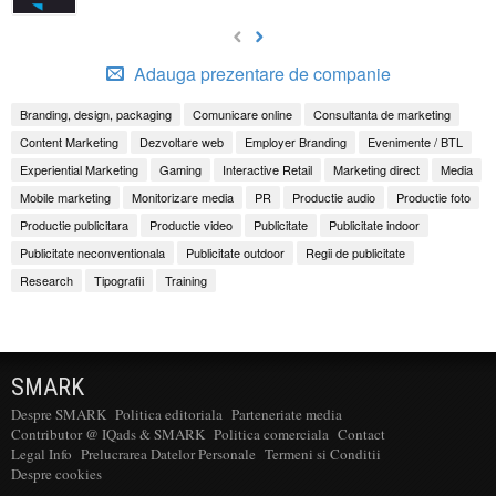
Adauga prezentare de companie
Branding, design, packaging
Comunicare online
Consultanta de marketing
Content Marketing
Dezvoltare web
Employer Branding
Evenimente / BTL
Experiential Marketing
Gaming
Interactive Retail
Marketing direct
Media
Mobile marketing
Monitorizare media
PR
Productie audio
Productie foto
Productie publicitara
Productie video
Publicitate
Publicitate indoor
Publicitate neconventionala
Publicitate outdoor
Regii de publicitate
Research
Tipografii
Training
SMARK
Despre SMARK
Politica editoriala
Parteneriate media
Contributor @ IQads & SMARK
Politica comerciala
Contact
Legal Info
Prelucrarea Datelor Personale
Termeni si Conditii
Despre cookies