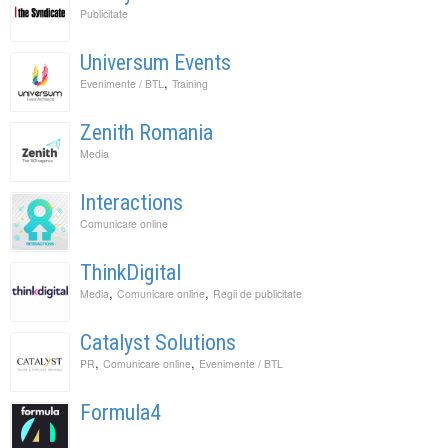
Publicitate
Universum Events
,
Evenimente / BTL
Training
Zenith Romania
Media
Interactions
Comunicare online
ThinkDigital
,
,
Media
Comunicare online
Regii de publicitate
Catalyst Solutions
,
,
PR
Comunicare online
Evenimente / BTL
Formula4