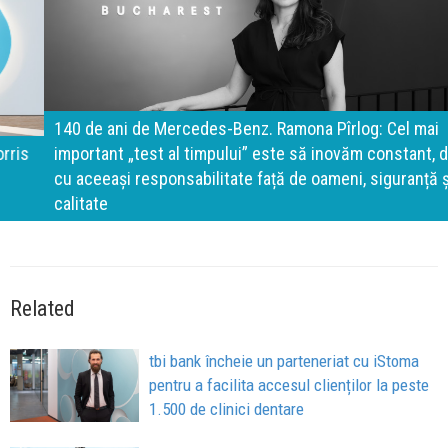
140 de ani de Mercedes-Benz. Ramona Pîrlog: Cel mai
important „test al timpului” este să inovăm constant, dar
cu aceeași responsabilitate față de oameni, siguranță și
calitate
Related
tbi bank încheie un parteneriat cu iStoma
pentru a facilita accesul clienților la peste
1.500 de clinici dentare