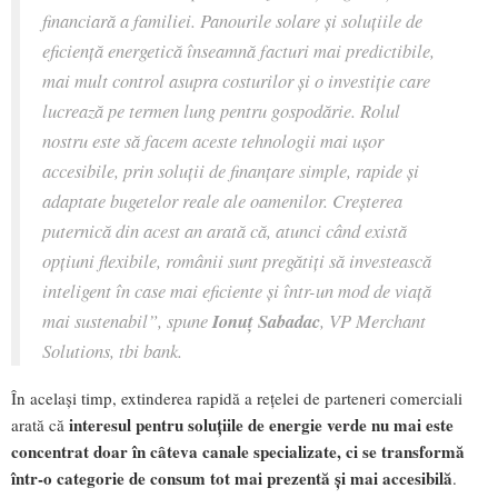
financiară a familiei. Panourile solare și soluțiile de
eficiență energetică înseamnă facturi mai predictibile,
mai mult control asupra costurilor și o investiție care
lucrează pe termen lung pentru gospodărie. Rolul
nostru este să facem aceste tehnologii mai ușor
accesibile, prin soluții de finanțare simple, rapide și
adaptate bugetelor reale ale oamenilor. Creșterea
puternică din acest an arată că, atunci când există
opțiuni flexibile, românii sunt pregătiți să investească
inteligent în case mai eficiente și într-un mod de viață
mai sustenabil”, spune
Ionuț Sabadac
, VP Merchant
Solutions, tbi bank.
În același timp, extinderea rapidă a rețelei de parteneri comerciali
interesul pentru soluțiile de energie verde nu mai este
arată că
concentrat doar în câteva canale specializate, ci se transformă
într-o categorie de consum tot mai prezentă și mai accesibilă
.