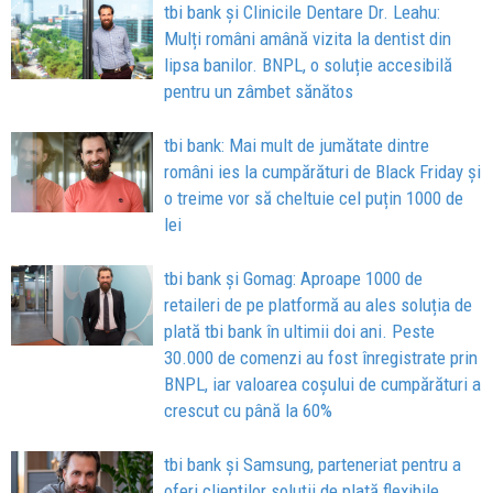
tbi bank și Clinicile Dentare Dr. Leahu:
Mulți români amână vizita la dentist din
lipsa banilor. BNPL, o soluție accesibilă
pentru un zâmbet sănătos
tbi bank: Mai mult de jumătate dintre
români ies la cumpărături de Black Friday și
o treime vor să cheltuie cel puțin 1000 de
lei
tbi bank și Gomag: Aproape 1000 de
retaileri de pe platformă au ales soluția de
plată tbi bank în ultimii doi ani. Peste
30.000 de comenzi au fost înregistrate prin
BNPL, iar valoarea coșului de cumpărături a
crescut cu până la 60%
tbi bank și Samsung, parteneriat pentru a
oferi clienților soluții de plată flexibile