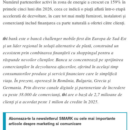
Numărul partenerilor activi în zona de energie a crescut cu 159% în
primele cinci luni din 2026, ceea ce indică o piață aflată într-o etapă
accelerată de dezvoltare, în care tot mai mulți furnizori, instalatori și
comercianți includ finanțarea ca parte naturală a ofertei către clienți.
tbi
bank este o bancă challenger mobile-first din Europa de Sud-Est
și un lider regional în soluții alternative de plată, construind un
ecosistem prin combinarea finanțării cu shoppingul pentru a
răspunde nevoilor clienților. Banca se concentrează pe sprijinirea
comercianților în dezvoltarea afacerilor, oferind în același timp
consumatorilor produse și servicii financiare care le simplifică
viața. În prezent, operează în România, Bulgaria, Grecia și
Germania. Prin diverse canale digitale și parteneriate de încredere
cu peste 38.000 de comercianți,
tbi
are o bază de 2,7 milioane de
clienți și a acordat peste 1 milion de credite în 2025.
Aboneaza-te la newsletterul SMARK cu cele mai importante
articole despre marketing si comunicare