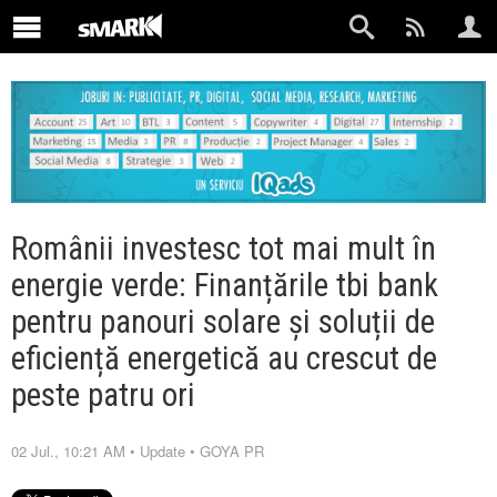
Românii investesc tot mai mult în
energie verde: Finanțările tbi bank
pentru panouri solare și soluții de
eficiență energetică au crescut de
peste patru ori
02 Jul., 10:21 AM
•
Update
•
GOYA PR