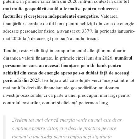
tot
puternic în primele cinci luni din 2026, într-un context în care
mai multe gospodării caută alternative pentru reducerea
facturilor și creșterea independenței energetice.
Valoarea
finanțărilor acordate de tbi bank pentru achiziții din zona de energie,
adresate persoanelor fizice, a avansat cu 337% în perioada ianuarie-
mai 2026 față de aceeași perioadă a anului trecut.
Tendința este vizibilă și în comportamentul clienților, nu doar în
numărul
dinamica valorii finanțate. În primele cinci luni din 2026,
persoanelor care au accesat finanțare prin tbi bank pentru
achiziții din zona de energie aproape s-a dublat față de aceeași
perioadă din 2025
. Evoluția arată că soluțiile verzi încep să intre tot
mai mult în deciziile financiare ale gospodăriilor, nu doar ca
investiții ocazionale, ci ca parte a unei preocupări mai largi pentru
controlul costurilor, confort și eficiență pe termen lung.
„Vedem tot mai clar că energia verde nu mai este doar
o opțiune pentru viitor, ci o decizie practică pe care
românii o iau astăzi pentru confortul și siguranța