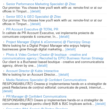
Senior Performance Marketing Specialist @ Zitec
Our promise: You choose how you'll work with us: remote-first or at our
offices in Timpuri...
[detalii]
Senior SEO & GEO Specialist @ Zitec
Our promise: You choose how you'll work with us: remote-first or at our
offices in Timpuri...
[detalii]
PR Account Executive @ TOTAL PR
În calitate de PR Account Executive, vei implementa proiecte de
comunicare corporate & consumer, în...
[detalii]
Project Manager (Digital & eCommerce) @ Flaminjoy Group
We're looking for a Digital Project Manager who enjoys helping
businesses grow through digital marketing...
[detalii]
Photo & Video Content Creator @ boutique - creative and
communications agency | Recruited by EPIC Business Human Strategy
Our client is a Bucharest based boutique - creative and communications
agency, driven by one...
[detalii]
Account Director @ Kubis Interactive
We’re looking for an Account Director...
[detalii]
Media Relations Specialist @ Confident Communications
RESPONSABILITĂȚI Crearea și implementarea hands-on a strategiilor de
presă Redactarea de conținut editorial: comunicate de presă, interviuri,...
[detalii]
PR Manager @ Confident Communications
RESPONSABILITĂȚI Creare și implementare hands-on a strategiilor de
comunicare integrată pentru clienți B2B & B2C Implicare activă...
[detalii]
Copywriter (Mid–Senior) @ Digitas România