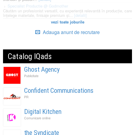
Specialist Productie @ Godmother
Căutăm un profesionist versatil, cu experiență relevantă în producție, care
înțelege materiale, finisaje premium și...
[detalii]
vezi toate joburile
Adauga anunt de recrutare
Catalog IQads
Ghost Agency
Publicitate
Confident Communications
PR
Digital Kitchen
Comunicare online
the Syndicate