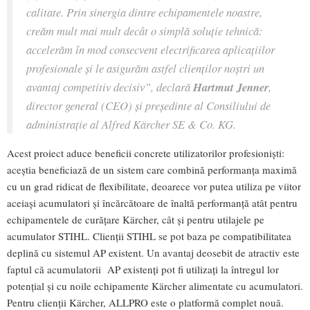
calitate. Prin sinergia dintre echipamentele noastre,
creăm mult mai mult decât o simplă soluție tehnică:
accelerăm în mod consecvent electrificarea aplicațiilor
profesionale și le asigurăm astfel clienților noștri un
avantaj competitiv decisiv”, declară
Hartmut Jenner
,
director general (CEO) și președinte al Consiliului de
administrație al Alfred Kärcher SE & Co. KG.
Acest proiect aduce beneficii concrete utilizatorilor profesioniști:
aceștia beneficiază de un sistem care combină performanța maximă
cu un grad ridicat de flexibilitate, deoarece vor putea utiliza pe viitor
aceiaşi acumulatori și încărcătoare de înaltă performanță atât pentru
echipamentele de curățare Kärcher, cât și pentru utilajele pe
acumulator STIHL. Clienții STIHL se pot baza pe compatibilitatea
deplină cu sistemul AP existent. Un avantaj deosebit de atractiv este
faptul că acumulatorii AP existenţi pot fi utilizaţi la întregul lor
potențial și cu noile echipamente Kärcher alimentate cu acumulatori.
Pentru clienții Kärcher, ALLPRO este o platformă complet nouă.