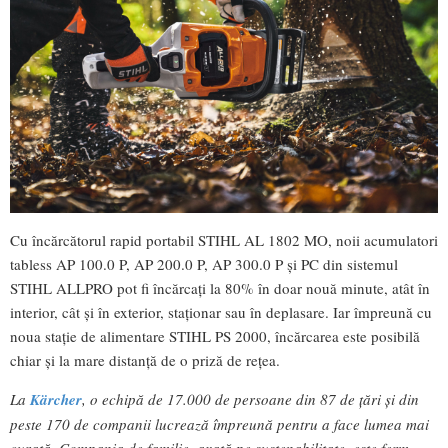
Cu încărcătorul rapid portabil STIHL AL 1802 MO, noii acumulatori
tabless AP 100.0 P, AP 200.0 P, AP 300.0 P și PC din sistemul
STIHL ALLPRO pot fi încărcaţi la 80% în doar nouă minute, atât în
interior, cât și în exterior, staționar sau în deplasare. Iar împreună cu
noua stație de alimentare STIHL PS 2000, încărcarea este posibilă
chiar și la mare distanță de o priză de rețea.
La
Kärcher
, o echipă de 17.000 de persoane din 87 de țări și din
peste 170 de companii lucrează împreună pentru a face lumea mai
curată. Compania de familie, axată pe sustenabilitate, este ferm