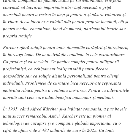
convinsă că lucrurile importante din viață necesită o grijă
deosebită pentru a rezista în timp și pentru a-și păstra valoarea și
în viitor. Acest lucru este valabil atât pentru propria locuință, cât și
pentru mediu, comunitate, locul de muncă, patrimoniul istoric sau
propria tradiție.
Kärcher oferă soluții pentru toate domeniile curățării și întreținerii,
în întreaga lume. De la activitățile cotidiene la cele extraordinare.
Ca produs și ca serviciu. Ca pachet complet pentru utilizatorii
profesioniști, ca echipament indispensabil pentru fiecare
gospodărie sau ca soluție digitală personalizată pentru clienți
individuali. Problemele de curățare încă nerezolvate reprezintă
motivația zilnică pentru a continua inovarea. Pentru că adevăratele
inovații sunt cele care aduc beneficii oamenilor și mediului.
În 1935, când Alfred Kärcher și-a înființat compania, a pus bazele
unui succes remarcabil. Astăzi, Kärcher este un pionier al
tehnologiei de curățare și o companie globală importantă, cu o
cifră de afaceri de 3,483 miliarde de euro în 2025. Cu toate