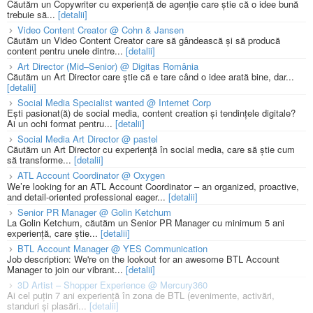
Căutăm un Copywriter cu experiență de agenție care știe că o idee bună
trebuie să...
[detalii]
Video Content Creator @ Cohn & Jansen
Căutăm un Video Content Creator care să gândească și să producă
content pentru unele dintre...
[detalii]
Art Director (Mid–Senior) @ Digitas România
Căutăm un Art Director care știe că e tare când o idee arată bine, dar...
[detalii]
Social Media Specialist wanted @ Internet Corp
Ești pasionat(ă) de social media, content creation și tendințele digitale?
Ai un ochi format pentru...
[detalii]
Social Media Art Director @ pastel
Căutăm un Art Director cu experiență în social media, care să știe cum
să transforme...
[detalii]
ATL Account Coordinator @ Oxygen
We’re looking for an ATL Account Coordinator – an organized, proactive,
and detail-oriented professional eager...
[detalii]
Senior PR Manager @ Golin Ketchum
La Golin Ketchum, căutăm un Senior PR Manager cu minimum 5 ani
experiență, care știe...
[detalii]
BTL Account Manager @ YES Communication
Job description: We're on the lookout for an awesome BTL Account
Manager to join our vibrant...
[detalii]
3D Artist – Shopper Experience @ Mercury360
Ai cel puțin 7 ani experiență în zona de BTL (evenimente, activări,
standuri și plasări...
[detalii]