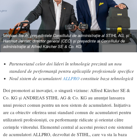
Michael Traub, președintele Consiliului de administrație al STIHL AG, și
Hartmut Jenner, director general (CEO) și președinte al Consiliului de
administrație al Alfred Kärcher SE & Co. KG
Parteneriatul celor doi lideri în tehnologie prezintă un nou
standard de performanță pentru aplicațiile profesionale specifice
Noul sistem de acumulatori
ALLPRO
constituie baza tehnologică
Doi promotori ai inovației, o singură viziune: Alfred Kärcher SE &
Co. KG și ANDREAS STIHL AG & Co. KG au anunțat lansarea
unui proiect comun pentru un nou sistem de acumulatori. Inițiativa
are ca obiectiv oferirea unui standard comun de acumulatori pentru
utilizatorii profesioniști, cu performanțe ridicate și orientat către
cerințele viitorului. Elementul central al acestui proiect este sistemul
de acumulatori ALLPRO, dezvoltat de STIHL, care va sta la baza