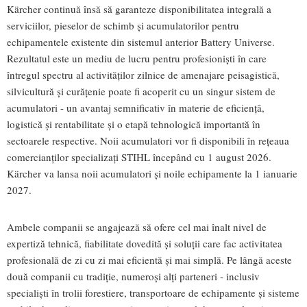
Kärcher continuă însă să garanteze disponibilitatea integrală a
serviciilor, pieselor de schimb și acumulatorilor pentru
echipamentele existente din sistemul anterior Battery Universe.
Rezultatul este un mediu de lucru pentru profesioniști în care
întregul spectru al activităților zilnice de amenajare peisagistică,
silvicultură și curățenie poate fi acoperit cu un singur sistem de
acumulatori - un avantaj semnificativ în materie de eficiență,
logistică și rentabilitate și o etapă tehnologică importantă în
sectoarele respective. Noii acumulatori vor fi disponibili în rețeaua
comercianților specializați STIHL începând cu 1 august 2026.
Kärcher va lansa noii acumulatori și noile echipamente la 1 ianuarie
2027.
Ambele companii se angajează să ofere cel mai înalt nivel de
expertiză tehnică, fiabilitate dovedită și soluții care fac activitatea
profesională de zi cu zi mai eficientă și mai simplă. Pe lângă aceste
două companii cu tradiție, numeroși alți parteneri - inclusiv
specialiști în trolii forestiere, transportoare de echipamente și sisteme