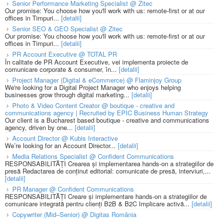
Senior Performance Marketing Specialist @ Zitec
Our promise: You choose how you'll work with us: remote-first or at our
offices in Timpuri...
[detalii]
Senior SEO & GEO Specialist @ Zitec
Our promise: You choose how you'll work with us: remote-first or at our
offices in Timpuri...
[detalii]
PR Account Executive @ TOTAL PR
În calitate de PR Account Executive, vei implementa proiecte de
comunicare corporate & consumer, în...
[detalii]
Project Manager (Digital & eCommerce) @ Flaminjoy Group
We're looking for a Digital Project Manager who enjoys helping
businesses grow through digital marketing...
[detalii]
Photo & Video Content Creator @ boutique - creative and
communications agency | Recruited by EPIC Business Human Strategy
Our client is a Bucharest based boutique - creative and communications
agency, driven by one...
[detalii]
Account Director @ Kubis Interactive
We’re looking for an Account Director...
[detalii]
Media Relations Specialist @ Confident Communications
RESPONSABILITĂȚI Crearea și implementarea hands-on a strategiilor de
presă Redactarea de conținut editorial: comunicate de presă, interviuri,...
[detalii]
PR Manager @ Confident Communications
RESPONSABILITĂȚI Creare și implementare hands-on a strategiilor de
comunicare integrată pentru clienți B2B & B2C Implicare activă...
[detalii]
Copywriter (Mid–Senior) @ Digitas România