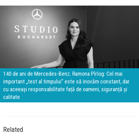
140 de ani de Mercedes-Benz. Ramona Pîrlog: Cel mai
important „test al timpului” este să inovăm constant, dar
cu aceeași responsabilitate față de oameni, siguranță și
calitate
Related