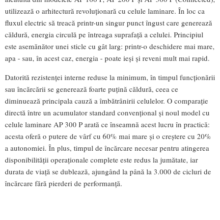
utilizează o arhitectură revoluționară cu celule laminare. În loc ca
fluxul electric să treacă printr-un singur punct îngust care generează
căldură, energia circulă pe întreaga suprafață a celulei. Principiul
este asemănător unei sticle cu gât larg: printr-o deschidere mai mare,
apa - sau, în acest caz, energia - poate ieși și reveni mult mai rapid.
Datorită rezistenței interne reduse la minimum, în timpul funcționării
sau încărcării se generează foarte puțină căldură, ceea ce
diminuează principala cauză a îmbătrânirii celulelor. O comparație
directă între un acumulator standard convențional și noul model cu
celule laminare AP 300 P arată ce înseamnă acest lucru în practică:
acesta oferă o putere de vârf cu 60% mai mare și o creștere cu 20%
a autonomiei. În plus, timpul de încărcare necesar pentru atingerea
disponibilității operaționale complete este redus la jumătate, iar
durata de viață se dublează, ajungând la până la 3.000 de cicluri de
încărcare fără pierderi de performanță.