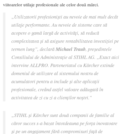
viitoarelor utilaje profesionale ale celor două mărci.
„Utilizatorii profesioniști au nevoie de mai mult decât
utilaje performante. Au nevoie de sisteme care să
acopere o gamă largă de activități, să reducă
complexitatea și să asigure rentabilitatea investiției pe
termen lung”, declară
Michael Traub
, președintele
Consiliului de Administrație al STIHL AG. „Exact aici
intervine ALLPRO. Parteneriatul cu Kärcher extinde
domeniul de utilizare al sistemului nostru de
acumulatori pentru a include şi alte aplicații
profesionale, creând astfel valoare adăugată în
activitatea de zi cu zi a clienților noștri.”
„STIHL și Kärcher sunt două companii de familie al
căror succes s-a bazat întotdeauna pe forța inovatoare
și pe un angajament fără compromisuri față de