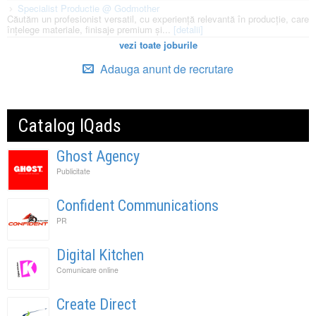
Specialist Productie @ Godmother
Căutăm un profesionist versatil, cu experiență relevantă în producție, care
înțelege materiale, finisaje premium și...
[detalii]
vezi toate joburile
Adauga anunt de recrutare
Catalog IQads
Ghost Agency
Publicitate
Confident Communications
PR
Digital Kitchen
Comunicare online
Create Direct