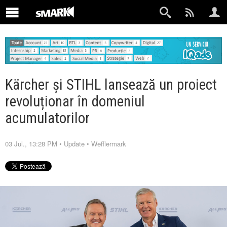
Kärcher și STIHL lansează un proiect
revoluționar în domeniul
acumulatorilor
03 Jul., 13:28 PM
•
Update
•
Wefflermark