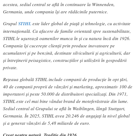
acestea, sediul central se află în continuare la Winnenden,
Germania, unde compania își are rădăcinile puternice.
Grupul
STIHL
este lider global de piață și tehnologie, cu activitate
internațională. Ca afacere de familie orientată spre sustenabilitate,
STIHL le ușurează oamenilor munca în și cu natura încă din 1926.
Compania își cucerește clienții prin produse inovatoare pe
acumulatori și pe benzină, destinate silviculturii și agriculturii, dar
și întreținerii peisagistice, construcțiilor și utilizării în gospodării
private.
Rețeaua globală STIHL include companii de producție în opt țări,
40 de companii proprii de vânzări și marketing, aproximativ 100 de
importatori și peste 50.000 de distribuitori specializați. Din 1971,
STIHL este cel mai bine vândut brand de motoferăstraie din lume.
Sediul central al Grupului se află în Waiblingen, lângă Stuttgart,
Germania. În 2025, STIHL avea 20.246 de angajați la nivel global
și a generat vânzări de 5,48 miliarde de euro.
Creat pentru natură. Tradiţie din 1926.