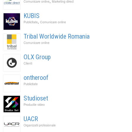
,
Comunicare online
Marketing direct
KUBIS
,
Publicitate
Comunicare online
Tribal Worldwide Romania
Comunicare online
OLX Group
Clienti
ontheroof
Publicitate
Studioset
Productie video
UACR
Organizatii profesionale