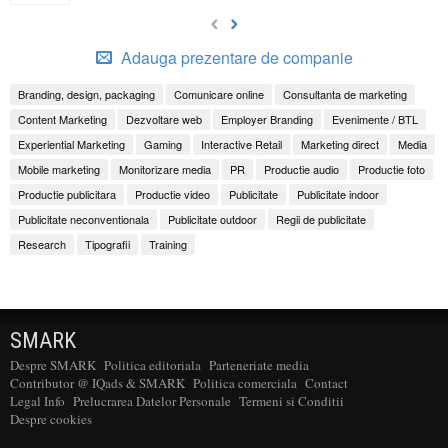
Adauga prezentare de companie
Branding, design, packaging
Comunicare online
Consultanta de marketing
Content Marketing
Dezvoltare web
Employer Branding
Evenimente / BTL
Experiential Marketing
Gaming
Interactive Retail
Marketing direct
Media
Mobile marketing
Monitorizare media
PR
Productie audio
Productie foto
Productie publicitara
Productie video
Publicitate
Publicitate indoor
Publicitate neconventionala
Publicitate outdoor
Regii de publicitate
Research
Tipografii
Training
SMARK
Despre SMARK
Politica editoriala
Parteneriate media
Contributor @ IQads & SMARK
Politica comerciala
Contact
Legal Info
Prelucrarea Datelor Personale
Termeni si Conditii
Despre cookies