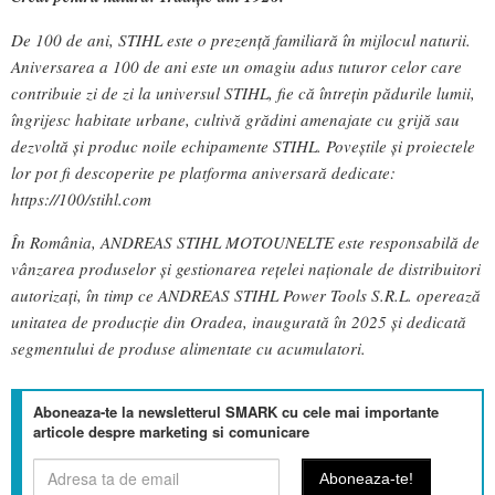
De 100 de ani, STIHL este o prezență familiară în mijlocul naturii.
Aniversarea a 100 de ani este un omagiu adus tuturor celor care
contribuie zi de zi la universul STIHL, fie că întrețin pădurile lumii,
îngrijesc habitate urbane, cultivă grădini amenajate cu grijă sau
dezvoltă și produc noile echipamente STIHL. Poveștile și proiectele
lor pot fi descoperite pe platforma aniversară dedicate:
https://100/stihl.com
În România, ANDREAS STIHL MOTOUNELTE este responsabilă de
vânzarea produselor și gestionarea rețelei naționale de distribuitori
autorizați, în timp ce ANDREAS STIHL Power Tools S.R.L. operează
unitatea de producție din Oradea, inaugurată în 2025 și dedicată
segmentului de produse alimentate cu acumulatori.
Aboneaza-te la newsletterul SMARK cu cele mai importante
articole despre marketing si comunicare