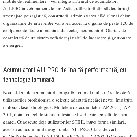
mobile de realimentare - vor integra sistemul de acumulatori
ALLPRO în echipamentele lor. Astfel, utilizatorii din silvicultură și
amenajare peisagistică, construcții, administrarea clădirilor și chiar
organizațiile de intervenție vor avea acces la o gamă de peste 120 de
echipamente, toate alimentate de aceiaşi acumulatori. Oferta este
completată de un sistem sofisticat și fiabil de încărcare și gestionare
a energiei.
Acumulatori ALLPRO de înaltă performanță, cu
tehnologie laminară
Noul sistem de acumulatori compatibil cu mai multe mărci le oferă
utilizatorilor profesioniști o selecție adaptată fiecărei nevoi, împărțită
în două clase tehnologice. Modelele de acumulatori AP 20.1 și AP
30.1, dotaţi cu celule standard testate și verificate, constituie baza
gamei. Cunoscute deja utilizatorilor STIHL într-o formă similară,
acestea au acum noul design unitar ALLPRO. Clasa de vârf,
alcătuită din modelele AP 100 P, AP 200 P și AP 300 P (Connected),