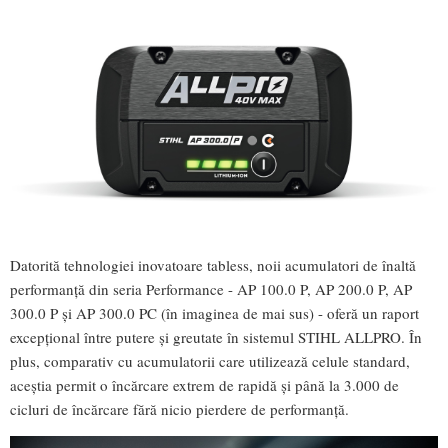
Datorită tehnologiei inovatoare tabless, noii acumulatori de înaltă
performanță din seria Performance - AP 100.0 P, AP 200.0 P, AP
300.0 P și AP 300.0 PC (în imaginea de mai sus) - oferă un raport
excepțional între putere și greutate în sistemul STIHL ALLPRO. În
plus, comparativ cu acumulatorii care utilizează celule standard,
aceştia permit o încărcare extrem de rapidă și până la 3.000 de
cicluri de încărcare fără nicio pierdere de performanță.