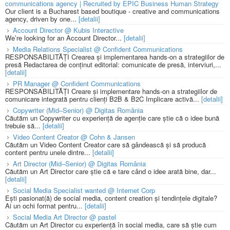
communications agency | Recruited by EPIC Business Human Strategy
Our client is a Bucharest based boutique - creative and communications
agency, driven by one...
[detalii]
Account Director @ Kubis Interactive
We’re looking for an Account Director...
[detalii]
Media Relations Specialist @ Confident Communications
RESPONSABILITĂȚI Crearea și implementarea hands-on a strategiilor de
presă Redactarea de conținut editorial: comunicate de presă, interviuri,...
[detalii]
PR Manager @ Confident Communications
RESPONSABILITĂȚI Creare și implementare hands-on a strategiilor de
comunicare integrată pentru clienți B2B & B2C Implicare activă...
[detalii]
Copywriter (Mid–Senior) @ Digitas România
Căutăm un Copywriter cu experiență de agenție care știe că o idee bună
trebuie să...
[detalii]
Video Content Creator @ Cohn & Jansen
Căutăm un Video Content Creator care să gândească și să producă
content pentru unele dintre...
[detalii]
Art Director (Mid–Senior) @ Digitas România
Căutăm un Art Director care știe că e tare când o idee arată bine, dar...
[detalii]
Social Media Specialist wanted @ Internet Corp
Ești pasionat(ă) de social media, content creation și tendințele digitale?
Ai un ochi format pentru...
[detalii]
Social Media Art Director @ pastel
Căutăm un Art Director cu experiență în social media, care să știe cum