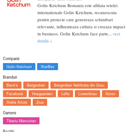
Golin Ketchum Romania este afiliata retelei
internationale Golin Ketchum, recunoscuta
pentru proiecte care genereaza schimbari
relevante, influenteaza cultura si creeaza impact
in business. Golin Ketchum face parte...
vezi
detalii »
Companii
Golin Ketchum
StarBev
Branduri
Beck's
Bergenbier
Bergenbier Nefiltrata din Grau
Facebook
Hoegaarden
Leffe
Lowenbrau
Noroc
Stella Artois
Ziua
Oameni
Tiberiu Mercurian
Pozitii