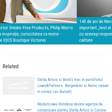
140 de ani de Mercedes-Benz. Ramona Pîrlog: Cel mai
important „test al timpului” este să inovăm constant, dar
cu aceeași responsabilitate față de oameni, siguranță și
calitate
Related
Stella Artois si Beck's trec in portofoliul
Lowe&Partners. Bergenbier si Noroc raman
in contul Leo Burnett
MullenLowe România devine agenția de
comunicare pentru Stella Artois și Corona