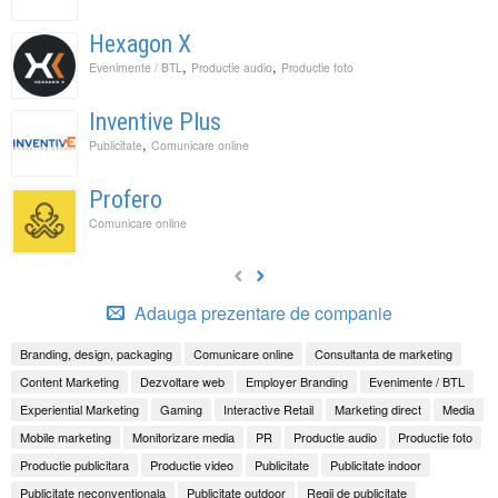
Hexagon X
,
,
Evenimente / BTL
Productie audio
Productie foto
Inventive Plus
,
Publicitate
Comunicare online
Profero
Comunicare online
Adauga prezentare de companie
Branding, design, packaging
Comunicare online
Consultanta de marketing
Content Marketing
Dezvoltare web
Employer Branding
Evenimente / BTL
Experiential Marketing
Gaming
Interactive Retail
Marketing direct
Media
Mobile marketing
Monitorizare media
PR
Productie audio
Productie foto
Productie publicitara
Productie video
Publicitate
Publicitate indoor
Publicitate neconventionala
Publicitate outdoor
Regii de publicitate