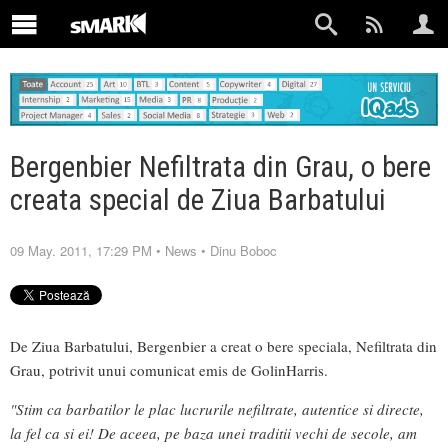
Bergenbier Nefiltrata din Grau, o bere
creata special de Ziua Barbatului
09 May. 2011, 17:29 PM
•
News
•
Dinu Boboc
De Ziua Barbatului, Bergenbier a creat o bere speciala, Nefiltrata din
Grau, potrivit unui comunicat emis de GolinHarris.
"Stim ca barbatilor le plac lucrurile nefiltrate, autentice si directe,
la fel ca si ei! De aceea, pe baza unei traditii vechi de secole, am