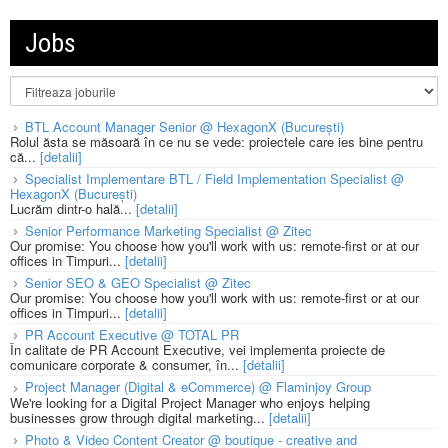
Jobs
BTL Account Manager Senior @ HexagonX (București)
Rolul ăsta se măsoară în ce nu se vede: proiectele care ies bine pentru
că...
[detalii]
Specialist Implementare BTL / Field Implementation Specialist @
HexagonX (București)
Lucrăm dintr-o hală...
[detalii]
Senior Performance Marketing Specialist @ Zitec
Our promise: You choose how you'll work with us: remote-first or at our
offices in Timpuri...
[detalii]
Senior SEO & GEO Specialist @ Zitec
Our promise: You choose how you'll work with us: remote-first or at our
offices in Timpuri...
[detalii]
PR Account Executive @ TOTAL PR
În calitate de PR Account Executive, vei implementa proiecte de
comunicare corporate & consumer, în...
[detalii]
Project Manager (Digital & eCommerce) @ Flaminjoy Group
We're looking for a Digital Project Manager who enjoys helping
businesses grow through digital marketing...
[detalii]
Photo & Video Content Creator @ boutique - creative and