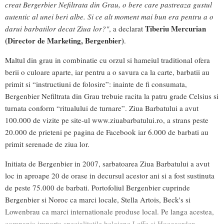
creat Bergerbier Nefiltrata din Grau, o bere care pastreaza gustul
autentic al unei beri albe. Si ce alt moment mai bun era pentru a o
Tiberiu Mercurian
darui barbatilor decat Ziua lor?"
, a declarat
(Director de Marketing, Bergenbier)
.
Maltul din grau in combinatie cu orzul si hameiul traditional ofera
berii o culoare aparte, iar pentru a o savura ca la carte, barbatii au
primit si “instructiuni de folosire”: inainte de fi consumata,
Bergenbier Nefiltrata din Grau trebuie racita la patru grade Celsius si
turnata conform “ritualului de turnare”. Ziua Barbatului a avut
100.000 de vizite pe site-ul www.ziuabarbatului.ro, a strans peste
20.000 de prieteni pe pagina de Facebook iar 6.000 de barbati au
primit serenade de ziua lor.
Initiata de Bergenbier in 2007, sarbatoarea Ziua Barbatului a avut
loc in aproape 20 de orase in decursul acestor ani si a fost sustinuta
de peste 75.000 de barbati. Portofoliul Bergenbier cuprinde
Bergenbier si Noroc ca marci locale, Stella Artois, Beck's si
Lowenbrau ca marci internationale produse local. Pe langa acestea,
compania importa specialitatile belgiene Leffe si Hoegaarden.