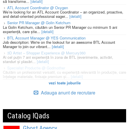
să transforme...
[detalii]
ATL Account Coordinator @ Oxygen
We’re looking for an ATL Account Coordinator – an organized, proactive,
and detail-oriented professional eager...
[detalii]
Senior PR Manager @ Golin Ketchum
La Golin Ketchum, căutăm un Senior PR Manager cu minimum 5 ani
experiență, care știe...
[detalii]
BTL Account Manager @ YES Communication
Job description: We're on the lookout for an awesome BTL Account
Manager to join our vibrant...
[detalii]
3D Artist – Shopper Experience @ Mercury360
Ai cel puțin 7 ani experiență în zona de BTL (evenimente, activări,
standuri și plasări...
[detalii]
Specialist Productie @ Godmother
Căutăm un profesionist versatil, cu experiență relevantă în producție, care
înțelege materiale, finisaje premium și...
[detalii]
vezi toate joburile
Adauga anunt de recrutare
Catalog IQads
Ghost Agency