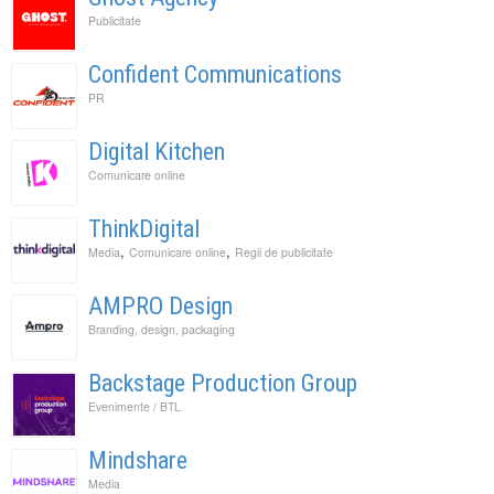
Publicitate
Confident Communications
PR
Digital Kitchen
Comunicare online
ThinkDigital
,
,
Media
Comunicare online
Regii de publicitate
AMPRO Design
Branding, design, packaging
Backstage Production Group
Evenimente / BTL
Mindshare
Media