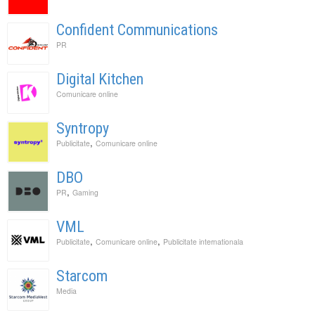
Confident Communications
PR
Digital Kitchen
Comunicare online
Syntropy
,
Publicitate
Comunicare online
DBO
,
PR
Gaming
VML
,
,
Publicitate
Comunicare online
Publicitate internationala
Starcom
Media