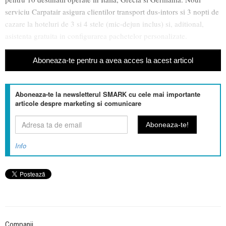
serviciu Carpatair asigura clientilor transport dus-intors si 3 nopti de
cazare la hoteluri de 3 si 4 stele (mic-dejun inclus) si, aditional,
asistenta gratuita in configurarea pachetelor personalizate.
Aboneaza-te pentru a avea acces la acest articol
Aboneaza-te la newsletterul SMARK cu cele mai importante
articole despre marketing si comunicare
Info
Companii