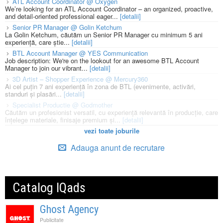
ATL Account Coordinator @ Oxygen
We’re looking for an ATL Account Coordinator – an organized, proactive,
and detail-oriented professional eager...
[detalii]
Senior PR Manager @ Golin Ketchum
La Golin Ketchum, căutăm un Senior PR Manager cu minimum 5 ani
experiență, care știe...
[detalii]
BTL Account Manager @ YES Communication
Job description: We're on the lookout for an awesome BTL Account
Manager to join our vibrant...
[detalii]
3D Artist – Shopper Experience @ Mercury360
Ai cel puțin 7 ani experiență în zona de BTL (evenimente, activări,
standuri și plasări...
[detalii]
Specialist Productie @ Godmother
Căutăm un profesionist versatil, cu experiență relevantă în producție, care
înțelege materiale, finisaje premium și...
[detalii]
vezi toate joburile
Adauga anunt de recrutare
Catalog IQads
Ghost Agency
Publicitate