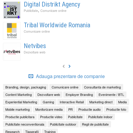
Digital Distrikt Agency
,
Publicitate
Comunicare online
Tribal Worldwide Romania
Comunicare online
Netvibes
Dezvoltare web
Adauga prezentare de companie
Branding, design, packaging
Comunicare online
Consultanta de marketing
Content Marketing
Dezvoltare web
Employer Branding
Evenimente / BTL
Experiential Marketing
Gaming
Interactive Retail
Marketing direct
Media
Mobile marketing
Monitorizare media
PR
Productie audio
Productie foto
Productie publicitara
Productie video
Publicitate
Publicitate indoor
Publicitate neconventionala
Publicitate outdoor
Regii de publicitate
Research
Tipografii
Training