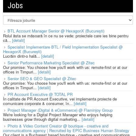
Jobs
BTL Account Manager Senior @ HexagonX (București)
Rolul ăsta se măsoară în ce nu se vede: proiectele care ies bine pentru
că...
[detalii]
Specialist Implementare BTL / Field Implementation Specialist @
HexagonX (București)
Lucrăm dintr-o hală...
[detalii]
Senior Performance Marketing Specialist @ Zitec
Our promise: You choose how you'll work with us: remote-first or at our
offices in Timpuri...
[detalii]
Senior SEO & GEO Specialist @ Zitec
Our promise: You choose how you'll work with us: remote-first or at our
offices in Timpuri...
[detalii]
PR Account Executive @ TOTAL PR
În calitate de PR Account Executive, vei implementa proiecte de
comunicare corporate & consumer, în...
[detalii]
Project Manager (Digital & eCommerce) @ Flaminjoy Group
We're looking for a Digital Project Manager who enjoys helping
businesses grow through digital marketing...
[detalii]
Photo & Video Content Creator @ boutique - creative and
communications agency | Recruited by EPIC Business Human Strategy
Our client is a Bucharest based boutique - creative and communications