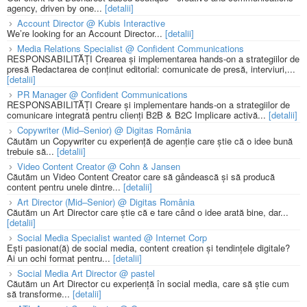
agency, driven by one...
[detalii]
Account Director @ Kubis Interactive
We’re looking for an Account Director...
[detalii]
Media Relations Specialist @ Confident Communications
RESPONSABILITĂȚI Crearea și implementarea hands-on a strategiilor de
presă Redactarea de conținut editorial: comunicate de presă, interviuri,...
[detalii]
PR Manager @ Confident Communications
RESPONSABILITĂȚI Creare și implementare hands-on a strategiilor de
comunicare integrată pentru clienți B2B & B2C Implicare activă...
[detalii]
Copywriter (Mid–Senior) @ Digitas România
Căutăm un Copywriter cu experiență de agenție care știe că o idee bună
trebuie să...
[detalii]
Video Content Creator @ Cohn & Jansen
Căutăm un Video Content Creator care să gândească și să producă
content pentru unele dintre...
[detalii]
Art Director (Mid–Senior) @ Digitas România
Căutăm un Art Director care știe că e tare când o idee arată bine, dar...
[detalii]
Social Media Specialist wanted @ Internet Corp
Ești pasionat(ă) de social media, content creation și tendințele digitale?
Ai un ochi format pentru...
[detalii]
Social Media Art Director @ pastel
Căutăm un Art Director cu experiență în social media, care să știe cum
să transforme...
[detalii]