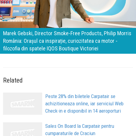
140 de ani de Mercedes-Benz. Ramona Pîrlog: Cel mai
important „test al timpului” este să inovăm constant, dar
cu aceeași responsabilitate față de oameni, siguranță și
calitate
Related
Peste 28% din biletele Carpatair se
achizitioneaza online, iar serviciul Web
Check-in e disponibil in 14 aeroporturi
Sales On Board la Carpatair pentru
cumparaturile de Craciun