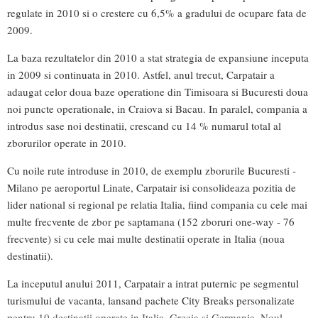
regulate in 2010 si o crestere cu 6,5% a gradului de ocupare fata de
2009.
La baza rezultatelor din 2010 a stat strategia de expansiune inceputa
in 2009 si continuata in 2010. Astfel, anul trecut, Carpatair a
adaugat celor doua baze operatione din Timisoara si Bucuresti doua
noi puncte operationale, in Craiova si Bacau. In paralel, compania a
introdus sase noi destinatii, crescand cu 14 % numarul total al
zborurilor operate in 2010.
Cu noile rute introduse in 2010, de exemplu zborurile Bucuresti -
Milano pe aeroportul Linate, Carpatair isi consolideaza pozitia de
lider national si regional pe relatia Italia, fiind compania cu cele mai
multe frecvente de zbor pe saptamana (152 zboruri one-way - 76
frecvente) si cu cele mai multe destinatii operate in Italia (noua
destinatii).
La inceputul anului 2011, Carpatair a intrat puternic pe segmentul
turismului de vacanta, lansand pachete City Breaks personalizate
pentru 10 destinatii operate in Italia, Grecia si Germania. Noul