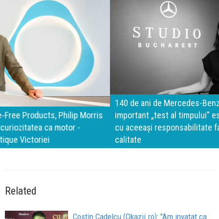
140 de ani de Mercedes-Benz. Ramona Pîrlog: Cel mai
important „test al timpului” este să inovăm constant, dar
cu aceeași responsabilitate față de oameni, siguranță și
calitate
Related
Costin Cadelcu (Okazii.ro): "Am invatat ca