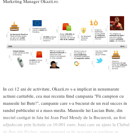
Marketing Manager Okazii.ro.
In cei 12 ani de activitate, Okazii.ro s-a implicat in nenumarate
actiuni caritabile, cea mai recenta fiind campania "Fii campion cu
manusile lui Bute!", campanie care s-a bucurat de un real succes in
randul publicului si a mass-media. Manusile lui Lucian Bute, din
meciul castigat in fata lui Jean Paul Mendy de la Bucuresti, au fost
adjudecate prin licitatie cu 10.001 euro, bani care au ajuns la Clubul
de Box din Pechea, suma urmand sa fie investita in totalitate in