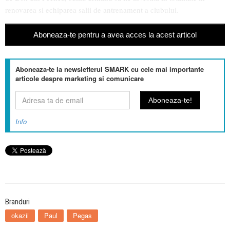
renovarea si echiparea salii de antrenament a clubului.
Aboneaza-te pentru a avea acces la acest articol
Aboneaza-te la newsletterul SMARK cu cele mai importante
articole despre marketing si comunicare
Info
Branduri
okazii
Paul
Pegas