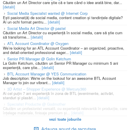
Căutăm un Art Director care știe că e tare când o idee arată bine, dar...
[detalii]
Social Media Specialist wanted @ Internet Corp
Ești pasionat(ă) de social media, content creation și tendințele digitale?
Ai un ochi format pentru...
[detalii]
Social Media Art Director @ pastel
Căutăm un Art Director cu experiență în social media, care să știe cum
să transforme...
[detalii]
ATL Account Coordinator @ Oxygen
We’re looking for an ATL Account Coordinator – an organized, proactive,
and detail-oriented professional eager...
[detalii]
Senior PR Manager @ Golin Ketchum
La Golin Ketchum, căutăm un Senior PR Manager cu minimum 5 ani
experiență, care știe...
[detalii]
BTL Account Manager @ YES Communication
Job description: We're on the lookout for an awesome BTL Account
Manager to join our vibrant...
[detalii]
3D Artist – Shopper Experience @ Mercury360
Ai cel puțin 7 ani experiență în zona de BTL (evenimente, activări,
standuri și plasări...
[detalii]
Specialist Productie @ Godmother
Căutăm un profesionist versatil, cu experiență relevantă în producție, care
înțelege materiale, finisaje premium și...
[detalii]
vezi toate joburile
Adauga anunt de recrutare