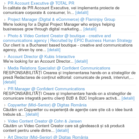
PR Account Executive @ TOTAL PR
În calitate de PR Account Executive, vei implementa proiecte de
comunicare corporate & consumer, în...
[detalii]
Project Manager (Digital & eCommerce) @ Flaminjoy Group
We're looking for a Digital Project Manager who enjoys helping
businesses grow through digital marketing...
[detalii]
Photo & Video Content Creator @ boutique - creative and
communications agency | Recruited by EPIC Business Human Strategy
Our client is a Bucharest based boutique - creative and communications
agency, driven by one...
[detalii]
Account Director @ Kubis Interactive
We’re looking for an Account Director...
[detalii]
Media Relations Specialist @ Confident Communications
RESPONSABILITĂȚI Crearea și implementarea hands-on a strategiilor de
presă Redactarea de conținut editorial: comunicate de presă, interviuri,...
[detalii]
PR Manager @ Confident Communications
RESPONSABILITĂȚI Creare și implementare hands-on a strategiilor de
comunicare integrată pentru clienți B2B & B2C Implicare activă...
[detalii]
Copywriter (Mid–Senior) @ Digitas România
Căutăm un Copywriter cu experiență de agenție care știe că o idee bună
trebuie să...
[detalii]
Video Content Creator @ Cohn & Jansen
Căutăm un Video Content Creator care să gândească și să producă
content pentru unele dintre...
[detalii]
Art Director (Mid–Senior) @ Digitas România