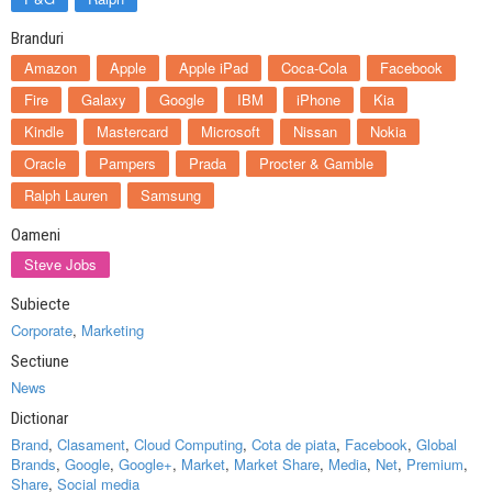
Branduri
Amazon
Apple
Apple iPad
Coca-Cola
Facebook
Fire
Galaxy
Google
IBM
iPhone
Kia
Kindle
Mastercard
Microsoft
Nissan
Nokia
Oracle
Pampers
Prada
Procter & Gamble
Ralph Lauren
Samsung
Oameni
Steve Jobs
Subiecte
Corporate
,
Marketing
Sectiune
News
Dictionar
Brand
,
Clasament
,
Cloud Computing
,
Cota de piata
,
Facebook
,
Global
Brands
,
Google
,
Google+
,
Market
,
Market Share
,
Media
,
Net
,
Premium
,
Share
,
Social media