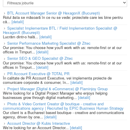
BTL Account Manager Senior @ HexagonX (București)
Rolul ăsta se măsoară în ce nu se vede: proiectele care ies bine pentru
că...
[detalii]
Specialist Implementare BTL / Field Implementation Specialist @
HexagonX (București)
Lucrăm dintr-o hală...
[detalii]
Senior Performance Marketing Specialist @ Zitec
Our promise: You choose how you'll work with us: remote-first or at our
offices in Timpuri...
[detalii]
Senior SEO & GEO Specialist @ Zitec
Our promise: You choose how you'll work with us: remote-first or at our
offices in Timpuri...
[detalii]
PR Account Executive @ TOTAL PR
În calitate de PR Account Executive, vei implementa proiecte de
comunicare corporate & consumer, în...
[detalii]
Project Manager (Digital & eCommerce) @ Flaminjoy Group
We're looking for a Digital Project Manager who enjoys helping
businesses grow through digital marketing...
[detalii]
Photo & Video Content Creator @ boutique - creative and
communications agency | Recruited by EPIC Business Human Strategy
Our client is a Bucharest based boutique - creative and communications
agency, driven by one...
[detalii]
Account Director @ Kubis Interactive
We’re looking for an Account Director...
[detalii]