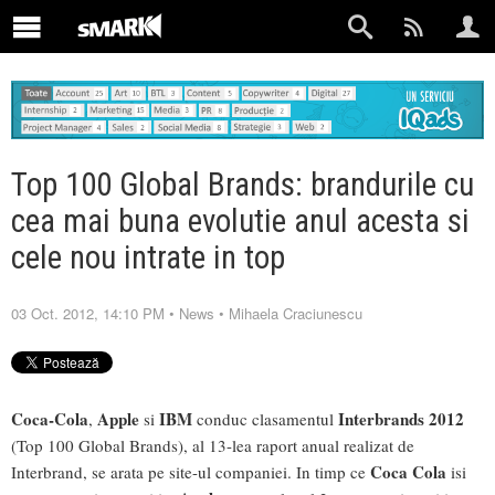
Top 100 Global Brands: brandurile cu
cea mai buna evolutie anul acesta si
cele nou intrate in top
03 Oct. 2012, 14:10 PM
•
News
•
Mihaela Craciunescu
Coca-Cola
Apple
IBM
Interbrands 2012
,
si
conduc clasamentul
(Top 100 Global Brands), al 13-lea raport anual realizat de
Coca Cola
Interbrand, se arata pe site-ul companiei. In timp ce
isi