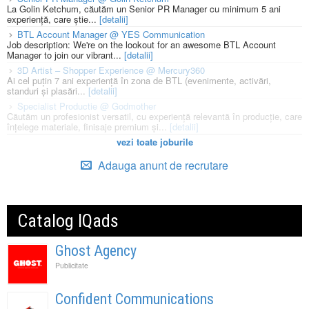
La Golin Ketchum, căutăm un Senior PR Manager cu minimum 5 ani
experiență, care știe...
[detalii]
BTL Account Manager @ YES Communication
Job description: We're on the lookout for an awesome BTL Account
Manager to join our vibrant...
[detalii]
3D Artist – Shopper Experience @ Mercury360
Ai cel puțin 7 ani experiență în zona de BTL (evenimente, activări,
standuri și plasări...
[detalii]
Specialist Productie @ Godmother
Căutăm un profesionist versatil, cu experiență relevantă în producție, care
înțelege materiale, finisaje premium și...
[detalii]
vezi toate joburile
Adauga anunt de recrutare
Catalog IQads
Ghost Agency
Publicitate
Confident Communications