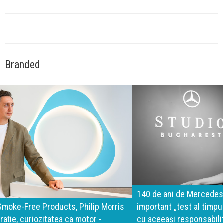
Branded
140 de ani de Mercedes-Benz. Ramona Pîrlog: Cel mai
important „test al timpului” este să inovăm constant, dar
cu aceeași responsabilitate față de oameni, siguranță și