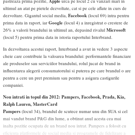
Apple
pastreaza prima pozitie,
urca pe locul 2 cu vanzari mari in
ultimul an atat pe pietele dezvoltate, cat si pe cele aflate in curs de
Facebook
dezvoltare. Gigantul social media,
(locul 69) intra pentru
Google
prima data in raport, iar
(locul 4) a inregistrat o crestere de
Microsoft
26% a valorii brandului in ultimul an, depasind rivalul
(locul 5) pentru prima data in istoria raportului Interbrand.
In dezvoltarea acestui raport, Interbrand a avut in vedere 3 aspecte
cheie care contribuie la valoarea brandului: performantele financiare
ale produselor sau serviciilor brandului, rolul jucat de brand in
influentarea alegerii consumatorului si puterea pe care brandul o are
pentru a cere un pret premium sau pentru a asigura castigurile
companiei.
Nou intrati in topul din 2012: Pampers, Facebook, Prada, Kia,
Ralph Lauren, MasterCard
Pampers
(locul 34), brandul de scutece numar unu din SUA si cel
mai vandut brand P&G din lume, a obtinut anul acesta cea mai
inalta pozitie ocupata de un brand nou intrat. Pampers a folosit cu
eficienta platformele de social media si programele de fidelizare a