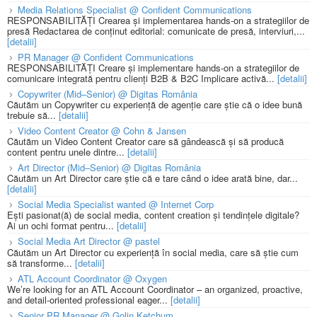
Media Relations Specialist @ Confident Communications
RESPONSABILITĂȚI Crearea și implementarea hands-on a strategiilor de
presă Redactarea de conținut editorial: comunicate de presă, interviuri,...
[detalii]
PR Manager @ Confident Communications
RESPONSABILITĂȚI Creare și implementare hands-on a strategiilor de
comunicare integrată pentru clienți B2B & B2C Implicare activă...
[detalii]
Copywriter (Mid–Senior) @ Digitas România
Căutăm un Copywriter cu experiență de agenție care știe că o idee bună
trebuie să...
[detalii]
Video Content Creator @ Cohn & Jansen
Căutăm un Video Content Creator care să gândească și să producă
content pentru unele dintre...
[detalii]
Art Director (Mid–Senior) @ Digitas România
Căutăm un Art Director care știe că e tare când o idee arată bine, dar...
[detalii]
Social Media Specialist wanted @ Internet Corp
Ești pasionat(ă) de social media, content creation și tendințele digitale?
Ai un ochi format pentru...
[detalii]
Social Media Art Director @ pastel
Căutăm un Art Director cu experiență în social media, care să știe cum
să transforme...
[detalii]
ATL Account Coordinator @ Oxygen
We’re looking for an ATL Account Coordinator – an organized, proactive,
and detail-oriented professional eager...
[detalii]
Senior PR Manager @ Golin Ketchum