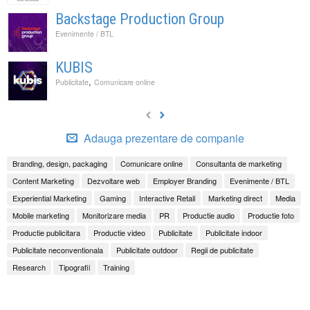
Backstage Production Group
Evenimente / BTL
KUBIS
,
Publicitate
Comunicare online
Adauga prezentare de companie
Branding, design, packaging
Comunicare online
Consultanta de marketing
Content Marketing
Dezvoltare web
Employer Branding
Evenimente / BTL
Experiential Marketing
Gaming
Interactive Retail
Marketing direct
Media
Mobile marketing
Monitorizare media
PR
Productie audio
Productie foto
Productie publicitara
Productie video
Publicitate
Publicitate indoor
Publicitate neconventionala
Publicitate outdoor
Regii de publicitate
Research
Tipografii
Training