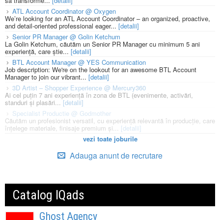
să transforme...
[detalii]
ATL Account Coordinator @ Oxygen
We’re looking for an ATL Account Coordinator – an organized, proactive,
and detail-oriented professional eager...
[detalii]
Senior PR Manager @ Golin Ketchum
La Golin Ketchum, căutăm un Senior PR Manager cu minimum 5 ani
experiență, care știe...
[detalii]
BTL Account Manager @ YES Communication
Job description: We're on the lookout for an awesome BTL Account
Manager to join our vibrant...
[detalii]
3D Artist – Shopper Experience @ Mercury360
Ai cel puțin 7 ani experiență în zona de BTL (evenimente, activări,
standuri și plasări...
[detalii]
Specialist Productie @ Godmother
Căutăm un profesionist versatil, cu experiență relevantă în producție, care
înțelege materiale, finisaje premium și...
[detalii]
vezi toate joburile
Adauga anunt de recrutare
Catalog IQads
Ghost Agency