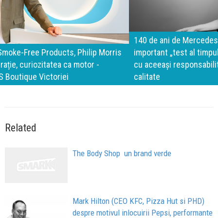
140 de ani de Mercedes-Benz. Ramona Pîrlog: Cel mai
important „test al timpului” este să inovăm constant, dar
cu aceeași responsabilitate față de oameni, siguranță și
calitate
Related
The Body Shop  un brand verde
Mark Hilton (CEO KFC, Pizza Hut si PHD)
despre motivul inlocuirii Pepsi, performante