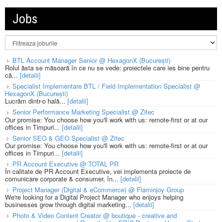
Jobs
BTL Account Manager Senior @ HexagonX (București)
Rolul ăsta se măsoară în ce nu se vede: proiectele care ies bine pentru
că...
[detalii]
Specialist Implementare BTL / Field Implementation Specialist @
HexagonX (București)
Lucrăm dintr-o hală...
[detalii]
Senior Performance Marketing Specialist @ Zitec
Our promise: You choose how you'll work with us: remote-first or at our
offices in Timpuri...
[detalii]
Senior SEO & GEO Specialist @ Zitec
Our promise: You choose how you'll work with us: remote-first or at our
offices in Timpuri...
[detalii]
PR Account Executive @ TOTAL PR
În calitate de PR Account Executive, vei implementa proiecte de
comunicare corporate & consumer, în...
[detalii]
Project Manager (Digital & eCommerce) @ Flaminjoy Group
We're looking for a Digital Project Manager who enjoys helping
businesses grow through digital marketing...
[detalii]
Photo & Video Content Creator @ boutique - creative and