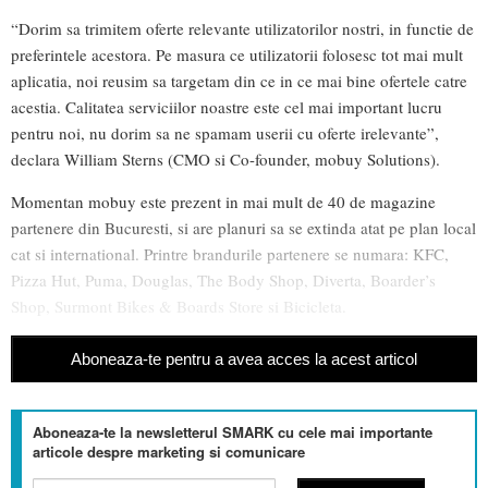
“Dorim sa trimitem oferte relevante utilizatorilor nostri, in functie de
preferintele acestora. Pe masura ce utilizatorii folosesc tot mai mult
aplicatia, noi reusim sa targetam din ce in ce mai bine ofertele catre
acestia. Calitatea serviciilor noastre este cel mai important lucru
pentru noi, nu dorim sa ne spamam userii cu oferte irelevante”,
declara William Sterns (CMO si Co-founder, mobuy Solutions).
Momentan mobuy este prezent in mai mult de 40 de magazine
partenere din Bucuresti, si are planuri sa se extinda atat pe plan local
cat si international. Printre brandurile partenere se numara: KFC,
Pizza Hut, Puma, Douglas, The Body Shop, Diverta, Boarder’s
Shop, Surmont Bikes & Boards Store si Bicicleta.
Aboneaza-te pentru a avea acces la acest articol
Aboneaza-te la newsletterul SMARK cu cele mai importante
articole despre marketing si comunicare