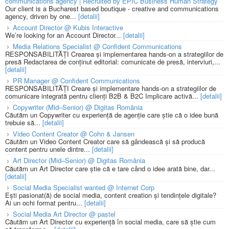
communications agency | Recruited by EPIC Business Human Strategy
Our client is a Bucharest based boutique - creative and communications
agency, driven by one...
[detalii]
Account Director @ Kubis Interactive
We’re looking for an Account Director...
[detalii]
Media Relations Specialist @ Confident Communications
RESPONSABILITĂȚI Crearea și implementarea hands-on a strategiilor de
presă Redactarea de conținut editorial: comunicate de presă, interviuri,...
[detalii]
PR Manager @ Confident Communications
RESPONSABILITĂȚI Creare și implementare hands-on a strategiilor de
comunicare integrată pentru clienți B2B & B2C Implicare activă...
[detalii]
Copywriter (Mid–Senior) @ Digitas România
Căutăm un Copywriter cu experiență de agenție care știe că o idee bună
trebuie să...
[detalii]
Video Content Creator @ Cohn & Jansen
Căutăm un Video Content Creator care să gândească și să producă
content pentru unele dintre...
[detalii]
Art Director (Mid–Senior) @ Digitas România
Căutăm un Art Director care știe că e tare când o idee arată bine, dar...
[detalii]
Social Media Specialist wanted @ Internet Corp
Ești pasionat(ă) de social media, content creation și tendințele digitale?
Ai un ochi format pentru...
[detalii]
Social Media Art Director @ pastel
Căutăm un Art Director cu experiență în social media, care să știe cum