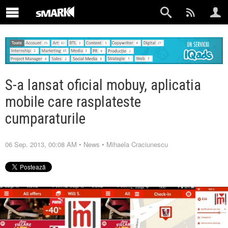
S-a lansat oficial mobuy, aplicatia
mobile care rasplateste
cumparaturile
06 Sep. 2013, 00:08 AM
•
News
•
Mihaela Craciunescu