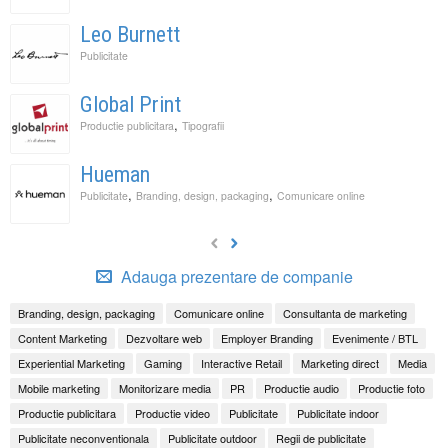
Leo Burnett
Publicitate
Global Print
,
Productie publicitara
Tipografii
Hueman
,
,
Publicitate
Branding, design, packaging
Comunicare online
Adauga prezentare de companie
Branding, design, packaging
Comunicare online
Consultanta de marketing
Content Marketing
Dezvoltare web
Employer Branding
Evenimente / BTL
Experiential Marketing
Gaming
Interactive Retail
Marketing direct
Media
Mobile marketing
Monitorizare media
PR
Productie audio
Productie foto
Productie publicitara
Productie video
Publicitate
Publicitate indoor
Publicitate neconventionala
Publicitate outdoor
Regii de publicitate