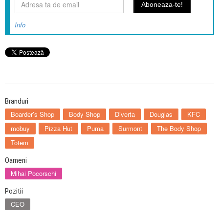
Info
Branduri
Boarder’s Shop
Body Shop
Diverta
Douglas
KFC
mobuy
Pizza Hut
Puma
Surmont
The Body Shop
Totem
Oameni
Mihai Pocorschi
Pozitii
CEO