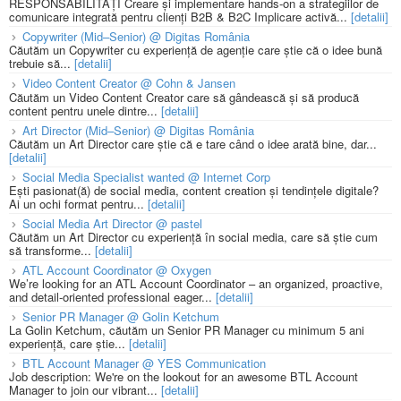
RESPONSABILITĂȚI Creare și implementare hands-on a strategiilor de
comunicare integrată pentru clienți B2B & B2C Implicare activă...
[detalii]
Copywriter (Mid–Senior) @ Digitas România
Căutăm un Copywriter cu experiență de agenție care știe că o idee bună
trebuie să...
[detalii]
Video Content Creator @ Cohn & Jansen
Căutăm un Video Content Creator care să gândească și să producă
content pentru unele dintre...
[detalii]
Art Director (Mid–Senior) @ Digitas România
Căutăm un Art Director care știe că e tare când o idee arată bine, dar...
[detalii]
Social Media Specialist wanted @ Internet Corp
Ești pasionat(ă) de social media, content creation și tendințele digitale?
Ai un ochi format pentru...
[detalii]
Social Media Art Director @ pastel
Căutăm un Art Director cu experiență în social media, care să știe cum
să transforme...
[detalii]
ATL Account Coordinator @ Oxygen
We’re looking for an ATL Account Coordinator – an organized, proactive,
and detail-oriented professional eager...
[detalii]
Senior PR Manager @ Golin Ketchum
La Golin Ketchum, căutăm un Senior PR Manager cu minimum 5 ani
experiență, care știe...
[detalii]
BTL Account Manager @ YES Communication
Job description: We're on the lookout for an awesome BTL Account
Manager to join our vibrant...
[detalii]