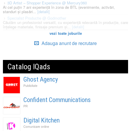
3D Artist – Shopper Experience @ Mercury360
Ai cel puțin 7 ani experiență în zona de BTL (evenimente, activări,
standuri și plasări...
[detalii]
Specialist Productie @ Godmother
Căutăm un profesionist versatil, cu experiență relevantă în producție, care
înțelege materiale, finisaje premium și...
[detalii]
vezi toate joburile
Adauga anunt de recrutare
Catalog IQads
Ghost Agency
Publicitate
Confident Communications
PR
Digital Kitchen
Comunicare online