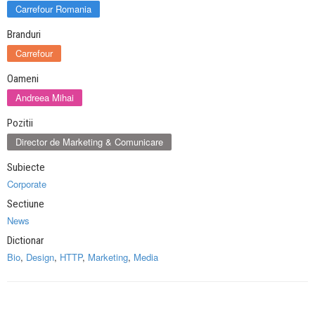
Carrefour Romania
Branduri
Carrefour
Oameni
Andreea Mihai
Pozitii
Director de Marketing & Comunicare
Subiecte
Corporate
Sectiune
News
Dictionar
Bio
,
Design
,
HTTP
,
Marketing
,
Media