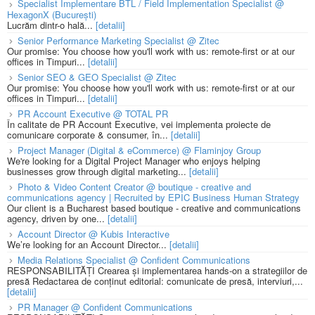
Specialist Implementare BTL / Field Implementation Specialist @
HexagonX (București)
Lucrăm dintr-o hală...
[detalii]
Senior Performance Marketing Specialist @ Zitec
Our promise: You choose how you'll work with us: remote-first or at our
offices in Timpuri...
[detalii]
Senior SEO & GEO Specialist @ Zitec
Our promise: You choose how you'll work with us: remote-first or at our
offices in Timpuri...
[detalii]
PR Account Executive @ TOTAL PR
În calitate de PR Account Executive, vei implementa proiecte de
comunicare corporate & consumer, în...
[detalii]
Project Manager (Digital & eCommerce) @ Flaminjoy Group
We're looking for a Digital Project Manager who enjoys helping
businesses grow through digital marketing...
[detalii]
Photo & Video Content Creator @ boutique - creative and
communications agency | Recruited by EPIC Business Human Strategy
Our client is a Bucharest based boutique - creative and communications
agency, driven by one...
[detalii]
Account Director @ Kubis Interactive
We’re looking for an Account Director...
[detalii]
Media Relations Specialist @ Confident Communications
RESPONSABILITĂȚI Crearea și implementarea hands-on a strategiilor de
presă Redactarea de conținut editorial: comunicate de presă, interviuri,...
[detalii]
PR Manager @ Confident Communications