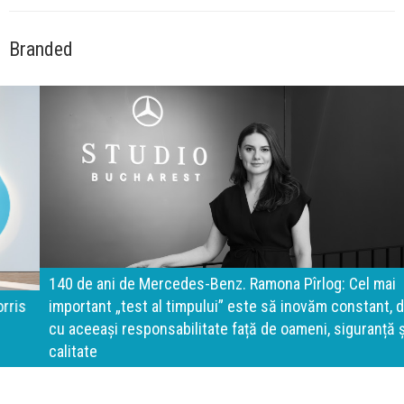
Branded
140 de ani de Mercedes-Benz. Ramona Pîrlog: Cel mai
important „test al timpului” este să inovăm constant, dar
cu aceeași responsabilitate față de oameni, siguranță și
calitate