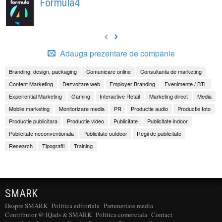
Formula4
Adauga prezentare de companie
Branding, design, packaging
Comunicare online
Consultanta de marketing
Content Marketing
Dezvoltare web
Employer Branding
Evenimente / BTL
Experiential Marketing
Gaming
Interactive Retail
Marketing direct
Media
Mobile marketing
Monitorizare media
PR
Productie audio
Productie foto
Productie publicitara
Productie video
Publicitate
Publicitate indoor
Publicitate neconventionala
Publicitate outdoor
Regii de publicitate
Research
Tipografii
Training
SMARK
Despre SMARK
Politica editoriala
Parteneriate media
Contributor @ IQads & SMARK
Politica comerciala
Contact